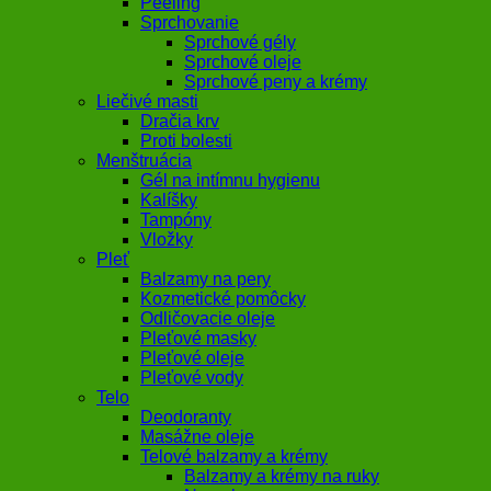
Peeling
Sprchovanie
Sprchové gély
Sprchové oleje
Sprchové peny a krémy
Liečivé masti
Dračia krv
Proti bolesti
Menštruácia
Gél na intímnu hygienu
Kalíšky
Tampóny
Vložky
Pleť
Balzamy na pery
Kozmetické pomôcky
Odličovacie oleje
Pleťové masky
Pleťové oleje
Pleťové vody
Telo
Deodoranty
Masážne oleje
Telové balzamy a krémy
Balzamy a krémy na ruky