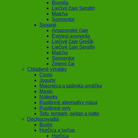
Biomila
Liečivé čaje Serafin
Matcha
Sonnentor
Sypané
Amazonské čaje
Everest ayurveda
Liečivé čaje Grešík
Liečivé čaje Serafín
Matcha
Sonnentor
Zelený čaj
Chladené výrobky
Cesto
Jogurty
Majonéza a tatárska omáčka
Maslo
Nátierky
Rastlinné alternatívy mäsa
Rastlinné syry
Tofu, tempeh, seitan a natto
Dochucovadlá
Bujón
Horčica a kečup
Horčica