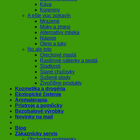
Káva
Koreniny
A ešte viac potravín
Mrazené
Múky a zmesi
Alternatívy mlieka
Nápoje
Oleje a tuky
No ale toto
Orechové maslá
Rastlinné nátierky a pestá
Sladkosti
Slané chuťovky
Sušené plody
Živočíšne produkty
Kozmetika a drogéria
Ekologické čistenie
Aromaterapia
Prístroje a pomôcky
Bezobalové výrobky
Novinky na mail
Blog
Zákaznícky servis
Obchodné podmienky