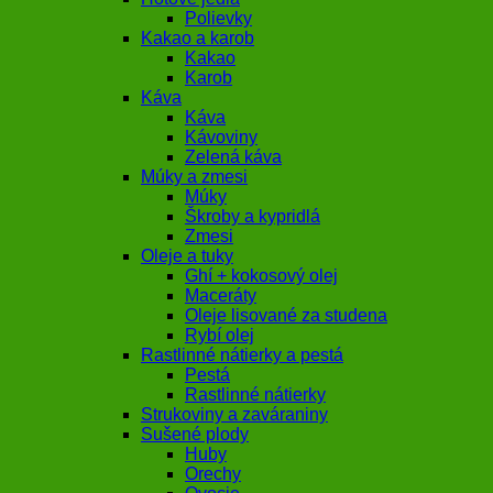
Polievky
Kakao a karob
Kakao
Karob
Káva
Káva
Kávoviny
Zelená káva
Múky a zmesi
Múky
Škroby a kypridlá
Zmesi
Oleje a tuky
Ghí + kokosový olej
Maceráty
Oleje lisované za studena
Rybí olej
Rastlinné nátierky a pestá
Pestá
Rastlinné nátierky
Strukoviny a zaváraniny
Sušené plody
Huby
Orechy