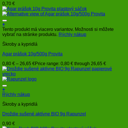
0,70
€
+
Tento produkt má viacero variantov. Možnosti si môžete
vybrať na stránke produktu.
Rýchly nákup
Škroby a kypridlá
Agar prášok 10g/500g Provita
0,80
€
–
26,65
€
Price range: 0,80 € through 26,65 €
+
Rýchly nákup
Škroby a kypridlá
Droždie sušené aktívne BIO 9g Rapunzel
0,90
€