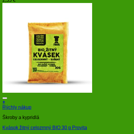
2,55
€
+
Rýchly nákup
Škroby a kypridlá
Kvások žitný celozrnný BIO 30 g Provita