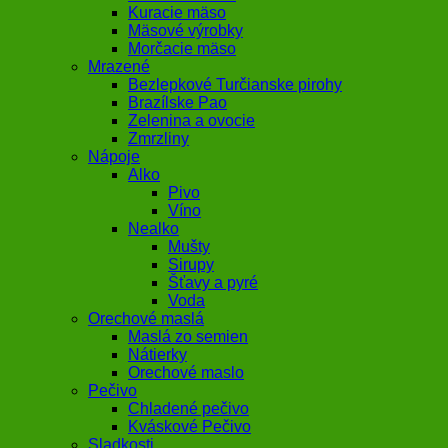
Kuracie mäso
Mäsové výrobky
Morčacie mäso
Mrazené
Bezlepkové Turčianske pirohy
Brazílske Pao
Zelenina a ovocie
Zmrzliny
Nápoje
Alko
Pivo
Víno
Nealko
Mušty
Sirupy
Šťavy a pyré
Voda
Orechové maslá
Maslá zo semien
Nátierky
Orechové maslo
Pečivo
Chladené pečivo
Kváskové Pečivo
Sladkosti