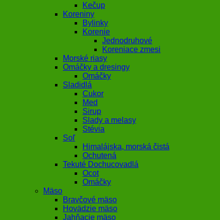
Kečup
Koreniny
Bylinky
Korenie
Jednodruhové
Koreniace zmesi
Morské riasy
Omáčky a dresingy
Omáčky
Sladidlá
Cukor
Med
Sirup
Slady a melasy
Stévia
Soľ
Himalájska, morská čistá
Ochutená
Tekuté Dochucovadlá
Ocot
Omáčky
Mäso
Bravčové mäso
Hovädzie mäso
Jahňacie mäso