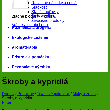
Rastlinné nátierky a pestá
Sladkosti
Slané chuťovky
Sušené plody
Žiadne produkty v košíku.
Živočíšne produkty
Vrátiť sa do obchodu
Kozmetika a drogéria
Ekologické čistenie
Aromaterapia
Prístroje a pomôcky
Bezobalové výrobky
Škroby a kypridlá
Domov
/
Potraviny
/
Trvanlivé potraviny
/
Múky a zmesi
/
Škroby a kypridlá
Filter