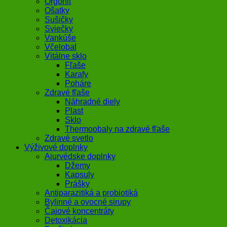
Orgonit
Ošatky
Sušičky
Sviečky
Vankúše
Včelobal
Vitálne sklo
Fľaše
Karafy
Poháre
Zdravé fľaše
Náhradné diely
Plast
Sklo
Thermoobaly na zdravé fľaše
Zdravé svetlo
Výživové doplnky
Ajurvédske doplnky
Džemy
Kapsuly
Prášky
Antiparazitiká a probiotiká
Bylinné a ovocné sirupy
Čajové koncentráty
Detoxikácia