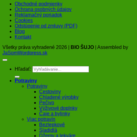
Obchodné podmienky
Ochrana osobných údajov
Reklamačný poriadok
Cookies
Odstúpenie od zmluvy (PDF)
Blog
Kontakt
Všetky práva vyhradené 2026 |
BIO ŠUJO
| Assembled by
JaSomWordpress.sk
Hľadať:
Potraviny
Potraviny
Cestoviny
Chladené výrobky
Pečivo
Výživové doplnky
Čaje a bylinky
Viac potravín
Bezlepkové
Sladidlá
Džemy a lekváre