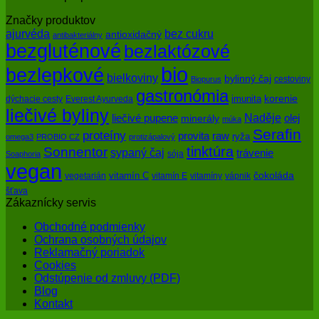
Značky produktov
bez cukru
ajurvéda
antioxidačný
antibakteriálny
bezgluténové
bezlaktózové
bio
bezlepkové
bielkoviny
bylinný čaj
cestoviny
Biopurus
gastronómia
imunita
korenie
dýchacie cesty
Everest Ayurveda
liečivé byliny
Naděje
olej
liečivé pupene
minerály
múka
Serafin
proteíny
raw
provita
ryža
omega3
PROBIO CZ
protizápalový
tinktúra
Sonnentor
sypaný čaj
trávenie
sója
Soaphoria
vegan
čokoláda
vitamín C
vegetarián
vitamín E
vitamíny
vápnik
šťava
Zákaznícky servis
Obchodné podmienky
Ochrana osobných údajov
Reklamačný poriadok
Cookies
Odstúpenie od zmluvy (PDF)
Blog
Kontakt