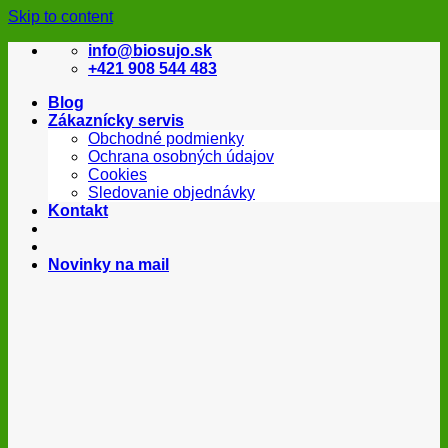
Skip to content
info@biosujo.sk
+421 908 544 483
Blog
Zákaznícky servis
Obchodné podmienky
Ochrana osobných údajov
Cookies
Sledovanie objednávky
Kontakt
Novinky na mail