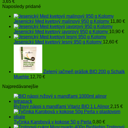
3,65
€
Naposledy pridané
Jesenický Med kvetový malinový 950 g Kolomy
11,80
€
Jesenický Med kvetový javorový 950 g Kolomy
10,90
€
Jesenický Med kvetový lesný 950 g Kolomy
12,60
€
Zelený jačmeň prášok BIO 200 g Schalk
Muehle
12,70
€
Najpredávanejšie
Ryžový nápoj s mandľami Vitariz BIO 1 L Alinor
2,15
€
Tyčinka Karobová v kokose 50 g Perla
0,80
€
Trstinový