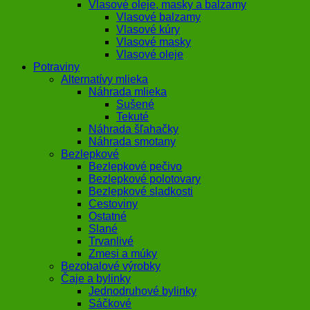
Vlasové oleje, masky a balzamy
Vlasové balzamy
Vlasové kúry
Vlasové masky
Vlasové oleje
Potraviny
Alternatívy mlieka
Náhrada mlieka
Sušené
Tekuté
Náhrada šľahačky
Náhrada smotany
Bezlepkové
Bezlepkové pečivo
Bezlepkové polotovary
Bezlepkové sladkosti
Cestoviny
Ostatné
Slané
Trvanlivé
Zmesi a múky
Bezobalové výrobky
Čaje a bylinky
Jednodruhové bylinky
Sáčkové