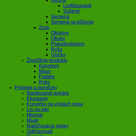
Ovocie
Lyofilizované
Sušené
Semená
Semená na klíčenie
Zrná
Obilniny
Otruby
Pseudoobilniny
Ryža
Vločky
Živočíšne produkty
Konzervy
Mäso
Paštéty
Ryby
Prístroje a pomôcky
Bambusové poháre
Ekoplasty
Konvičky na výplach nosa
Lis na olej
Miomat
Mixér
Nakličovacie misky
Odšťavovač