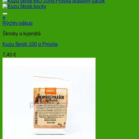
+
Rýchly nákup
Škroby a kypridlá
Kuzu škrob 100 g Provita
7,40
€