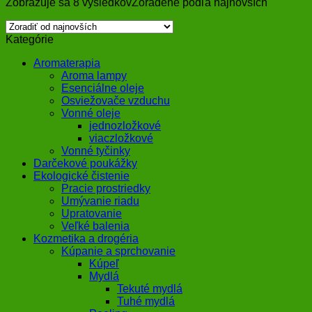
Zobrazuje sa 8 výsledkov
Zoradené podľa najnovších
Kategórie
Aromaterapia
Aroma lampy
Esenciálne oleje
Osviežovače vzduchu
Vonné oleje
jednozložkové
viaczložkové
Vonné tyčinky
Darčekové poukážky
Ekologické čistenie
Pracie prostriedky
Umývanie riadu
Upratovanie
Veľké balenia
Kozmetika a drogéria
Kúpanie a sprchovanie
Kúpeľ
Mydlá
Tekuté mydlá
Tuhé mydlá