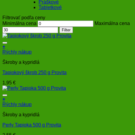
Práškové
Tabletkové
Filtrovať podľa ceny
Minimálna cena
Maximálna cena
Filter
+
Rýchly nákup
Škroby a kypridlá
Tapiokový škrob 250 g Provita
1,95
€
+
Rýchly nákup
Škroby a kypridlá
Perly Tapioka 500 g Provita