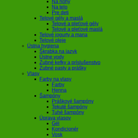
Na nohy
Na telo
Pre deti
Telové gély a maslá
Telové a pleťové gély
Telové a pleťové maslá
Telové jogurty a mana
Telové oleje
Ústna hygiena
Škrabka na jazyk
Ústne vody
Zubné kefky a príslušenstvo
Zubné pasty a prášky
Vlasy
Farby na vlasy
Farby
Henna
Šampóny
Práškové šampóny
Tekuté šampóny
Tuhé šampóny
Úprava vlasov
Gél
Kondicionér
Vosk