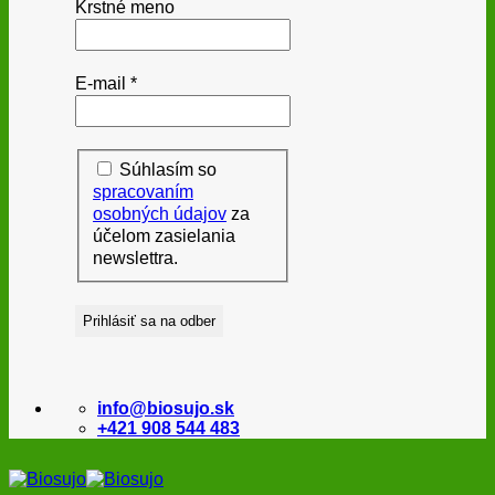
Krstné meno
E-mail
*
Súhlasím so
spracovaním
osobných údajov
za
účelom zasielania
newslettra.
info@biosujo.sk
+421 908 544 483