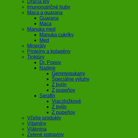
Dračia krv
Imunonutričné huby
Maca a guarana
Guarana
Maca
Manuka med
Manuka cukríky
Med
Minerály
Proteíny a kolagény
Tinktúry
Dr. Popov
Nadeje
Gemmogukany
Špeciálne výluhy
Z bylín
Z pupeňov
Serafín
Viaczložkové
Z bylín
Z pupeňov
Včelie produkty
Vitamíny
Vláknina
Zelené potraviny