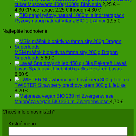
cukor Muscovado 400g/1000g BioNebio
2,25
€
–
4,30
€
Price range: 2,25 € through 4,30 €
Ryžový nápoj natural Vitariz BIO 1 L Alinor
1,95
€
Najlepšie hodnotené
MSM prášok bioaktívna forma síry 200 g Dragon
Superfoods
5,60
€
Lavaš Špaldový chlieb 450 g / 3ks Pekáreň Lavaš
6,60
€
TWISTER Strawberry orechový krém 300 g LifeLike
8,20
€
Majonéza vegan BIO 230 ml Zwergenwiese
4,70
€
Chceš info o novinkách?
Krstné meno