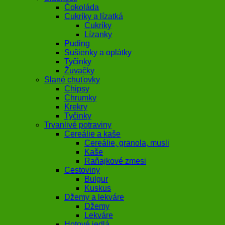
Čokoláda
Cukríky a lízatká
Cukríky
Lízanky
Puding
Sušienky a oplátky
Tyčinky
Žuvačky
Slané chuťovky
Chipsy
Chrumky
Krekry
Tyčinky
Trvanlivé potraviny
Cereálie a kaše
Cereálie, granola, musli
Kaše
Raňajkové zmesi
Cestoviny
Bulgur
Kuskus
Džemy a lekváre
Džemy
Lekváre
Hotové jedlá