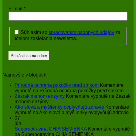
E-mail
*
Súhlasím so
spracovaním osobných údajov
za
účelom zasielania newslettra.
Najnovšie v blogoch
Prírodná ochrana pokožky pred slnkom
Komentáre
vypnuté
na Prírodná ochrana pokožky pred slnkom
Zázrak menom enzýmy
Komentáre vypnuté
na Zázrak
menom enzýmy
Ako slová a myšlienky ovplyvňujú zdravie
Komentáre
vypnuté
na Ako slová a myšlienky ovplyvňujú zdravie
07
jún
Superpotravina CHIA SEMIENKA
Komentáre vypnuté
na Superpotravina CHIA SEMIENKA