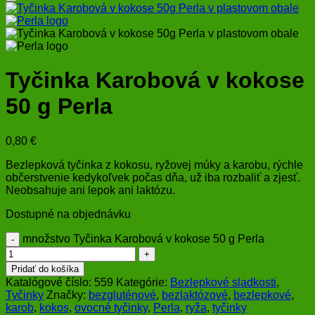
Tyčinka Karobová v kokose
50 g Perla
0,80
€
Bezlepková tyčinka z kokosu, ryžovej múky a karobu, rýchle
občerstvenie kedykoľvek počas dňa, už iba rozbaliť a zjesť.
Neobsahuje ani lepok ani laktózu.
Dostupné na objednávku
množstvo Tyčinka Karobová v kokose 50 g Perla
Pridať do košíka
Katalógové číslo:
559
Kategórie:
Bezlepkové sladkosti
,
Tyčinky
Značky:
bezgluténové
,
bezlaktózové
,
bezlepkové
,
karob
,
kokos
,
ovocné tyčinky
,
Perla
,
ryža
,
tyčinky