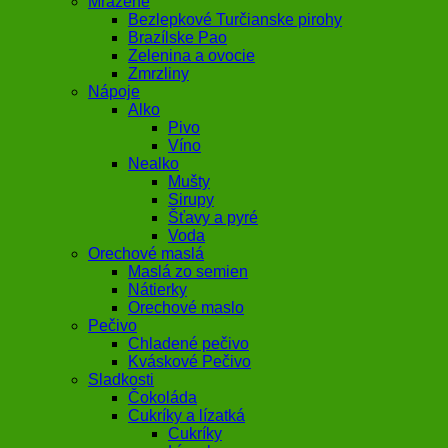
Mrazené
Bezlepkové Turčianske pirohy
Brazílske Pao
Zelenina a ovocie
Zmrzliny
Nápoje
Alko
Pivo
Víno
Nealko
Mušty
Sirupy
Šťavy a pyré
Voda
Orechové maslá
Maslá zo semien
Nátierky
Orechové maslo
Pečivo
Chladené pečivo
Kváskové Pečivo
Sladkosti
Čokoláda
Cukríky a lízatká
Cukríky