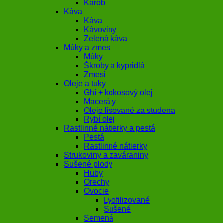
Karob
Káva
Káva
Kávoviny
Zelená káva
Múky a zmesi
Múky
Škroby a kypridlá
Zmesi
Oleje a tuky
Ghí + kokosový olej
Maceráty
Oleje lisované za studena
Rybí olej
Rastlinné nátierky a pestá
Pestá
Rastlinné nátierky
Strukoviny a zaváraniny
Sušené plody
Huby
Orechy
Ovocie
Lyofilizované
Sušené
Semená