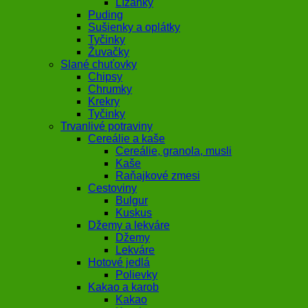
Lízanky
Puding
Sušienky a oplátky
Tyčinky
Žuvačky
Slané chuťovky
Chipsy
Chrumky
Krekry
Tyčinky
Trvanlivé potraviny
Cereálie a kaše
Cereálie, granola, musli
Kaše
Raňajkové zmesi
Cestoviny
Bulgur
Kuskus
Džemy a lekváre
Džemy
Lekváre
Hotové jedlá
Polievky
Kakao a karob
Kakao