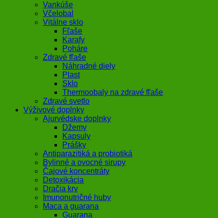
Vankúše
Včelobal
Vitálne sklo
Fľaše
Karafy
Poháre
Zdravé fľaše
Náhradné diely
Plast
Sklo
Thermoobaly na zdravé fľaše
Zdravé svetlo
Výživové doplnky
Ajurvédske doplnky
Džemy
Kapsuly
Prášky
Antiparazitiká a probiotiká
Bylinné a ovocné sirupy
Čajové koncentráty
Detoxikácia
Dračia krv
Imunonutričné huby
Maca a guarana
Guarana