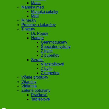
Maca
Manuka med
Manuka cukríky
Med
Minerály
Proteíny a kolagény
Tinktúry
Dr. Popov
Nadeje
Gemmogukany
Špeciálne výluhy
Z bylín
Z pupeňov
Serafín
Viaczložkové
Z bylín
Z pupeňov
Včelie produkty
Vitamíny
Vláknina
Zelené potraviny
Práškové
Tabletkové