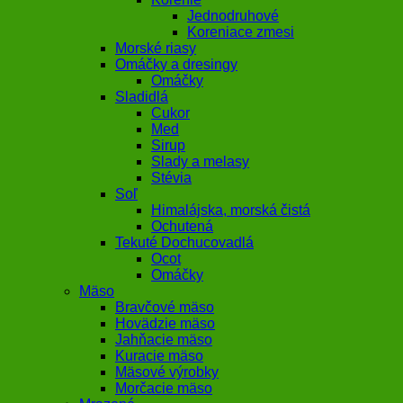
Jednodruhové
Koreniace zmesi
Morské riasy
Omáčky a dresingy
Omáčky
Sladidlá
Cukor
Med
Sirup
Slady a melasy
Stévia
Soľ
Himalájska, morská čistá
Ochutená
Tekuté Dochucovadlá
Ocot
Omáčky
Mäso
Bravčové mäso
Hovädzie mäso
Jahňacie mäso
Kuracie mäso
Mäsové výrobky
Morčacie mäso