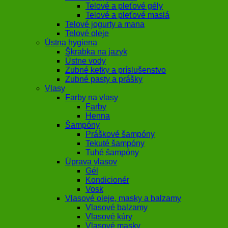
Telové a pleťové gély
Telové a pleťové maslá
Telové jogurty a mana
Telové oleje
Ústna hygiena
Škrabka na jazyk
Ústne vody
Zubné kefky a príslušenstvo
Zubné pasty a prášky
Vlasy
Farby na vlasy
Farby
Henna
Šampóny
Práškové šampóny
Tekuté šampóny
Tuhé šampóny
Úprava vlasov
Gél
Kondicionér
Vosk
Vlasové oleje, masky a balzamy
Vlasové balzamy
Vlasové kúry
Vlasové masky