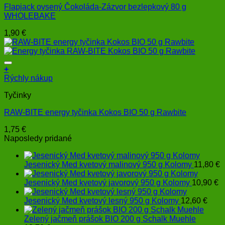
Flapjack ovsený Čokoláda-Zázvor bezlepkový 80 g
WHOLEBAKE
1,90
€
+
Rýchly nákup
Tyčinky
RAW-BITE energy tyčinka Kokos BIO 50 g Rawbite
1,75
€
Naposledy pridané
Jesenický Med kvetový malinový 950 g Kolomy
11,80
€
Jesenický Med kvetový javorový 950 g Kolomy
10,90
€
Jesenický Med kvetový lesný 950 g Kolomy
12,60
€
Zelený jačmeň prášok BIO 200 g Schalk Muehle