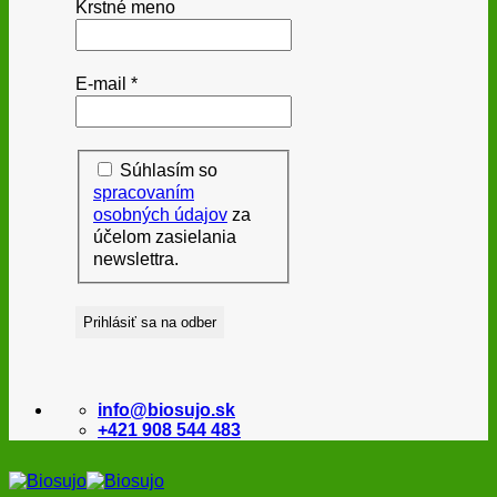
Krstné meno
E-mail
*
Súhlasím so
spracovaním
osobných údajov
za
účelom zasielania
newslettra.
info@biosujo.sk
+421 908 544 483