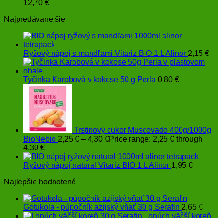
12,70
€
Najpredávanejšie
Ryžový nápoj s mandľami Vitariz BIO 1 L Alinor
2,15
€
Tyčinka Karobová v kokose 50 g Perla
0,80
€
Trstinový cukor Muscovado 400g/1000g
BioNebio
2,25
€
–
4,30
€
Price range: 2,25 € through
4,30 €
Ryžový nápoj natural Vitariz BIO 1 L Alinor
1,95
€
Najlepšie hodnotené
Gotukola - púpočník azijský vňať 30 g Serafin
2,65
€
Lopúch väčší koreň