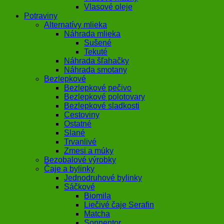
Vlasové oleje
Potraviny
Alternatívy mlieka
Náhrada mlieka
Sušené
Tekuté
Náhrada šľahačky
Náhrada smotany
Bezlepkové
Bezlepkové pečivo
Bezlepkové polotovary
Bezlepkové sladkosti
Cestoviny
Ostatné
Slané
Trvanlivé
Zmesi a múky
Bezobalové výrobky
Čaje a bylinky
Jednodruhové bylinky
Sáčkové
Biomila
Liečivé čaje Serafin
Matcha
Sonnentor