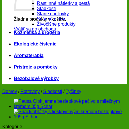
Rastlinné nátierky a pestá
Sladkosti
Slané chuťovky
Sušené plody
Žiadne produkty v košíku.
Živočíšne produkty
Vrátiť sa do obchodu
Kozmetika a drogéria
Ekologické čistenie
Aromaterapia
Prístroje a pomôcky
Bezobalové výrobky
Domov
/
Potraviny
/
Sladkosti
/
Tyčinky
Kategórie