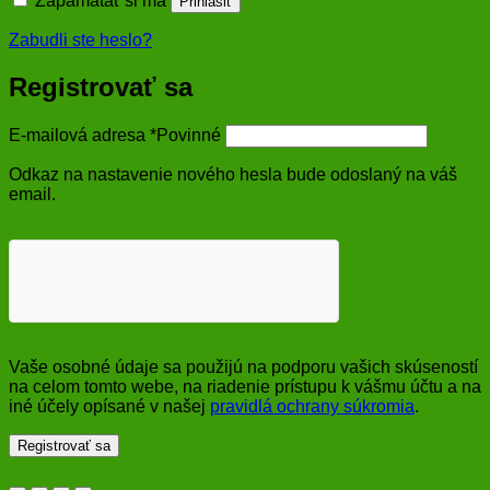
Zapamätať si ma
Prihlásiť
Zabudli ste heslo?
Registrovať sa
E-mailová adresa
*
Povinné
Odkaz na nastavenie nového hesla bude odoslaný na váš
email.
Vaše osobné údaje sa použijú na podporu vašich skúseností
na celom tomto webe, na riadenie prístupu k vášmu účtu a na
iné účely opísané v našej
pravidlá ochrany súkromia
.
Registrovať sa