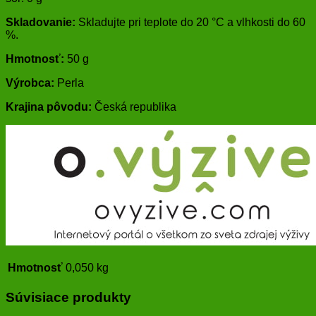
Skladovanie:
Skladujte pri teplote do 20 °C a vlhkosti do 60
%.
Hmotnosť:
50 g
Výrobca:
Perla
Krajina pôvodu:
Česká republika
Hmotnosť
0,050 kg
Súvisiace produkty