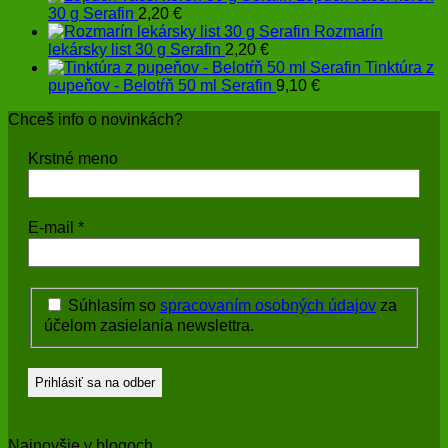
30 g Serafin
2,20
€
Rozmarín
lekársky list 30 g Serafin
2,20
€
Tinktúra z
pupeňov - Belotŕň 50 ml Serafin
9,10
€
Chceš info o novinkách?
Krstné meno
E-mail
*
Súhlasím so
spracovaním osobných údajov
za
účelom zasielania newslettra.
Najnovšie v blogoch