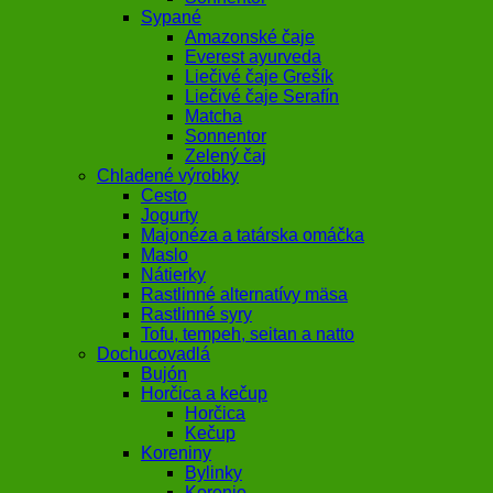
Sypané
Amazonské čaje
Everest ayurveda
Liečivé čaje Grešík
Liečivé čaje Serafín
Matcha
Sonnentor
Zelený čaj
Chladené výrobky
Cesto
Jogurty
Majonéza a tatárska omáčka
Maslo
Nátierky
Rastlinné alternatívy mäsa
Rastlinné syry
Tofu, tempeh, seitan a natto
Dochucovadlá
Bujón
Horčica a kečup
Horčica
Kečup
Koreniny
Bylinky
Korenie