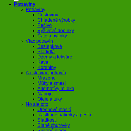
Potraviny
Potraviny
Cestoviny
Chladené výrobky
Pečivo
Výživové doplnky
Čaje a bylinky
Viac potravín
Bezlepkové
Sladidlá
Džemy a lekváre
Káva
Koreniny
A ešte viac potravín
Mrazené
Múky a zmesi
Alternatívy mlieka
Nápoje
Oleje a tuky
No ale toto
Orechové maslá
Rastlinné nátierky a pestá
Sladkosti
Slané chuťovky
Sušené plody