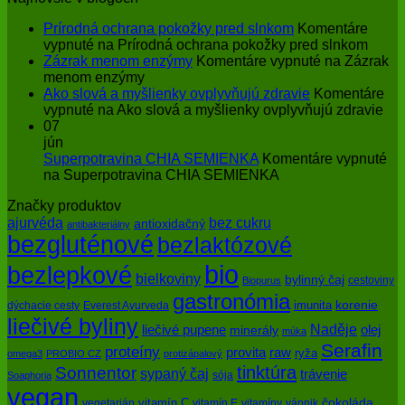
Prírodná ochrana pokožky pred slnkom
Komentáre
vypnuté
na Prírodná ochrana pokožky pred slnkom
Zázrak menom enzýmy
Komentáre vypnuté
na Zázrak
menom enzýmy
Ako slová a myšlienky ovplyvňujú zdravie
Komentáre
vypnuté
na Ako slová a myšlienky ovplyvňujú zdravie
07
jún
Superpotravina CHIA SEMIENKA
Komentáre vypnuté
na Superpotravina CHIA SEMIENKA
Značky produktov
bez cukru
ajurvéda
antioxidačný
antibakteriálny
bezgluténové
bezlaktózové
bio
bezlepkové
bielkoviny
bylinný čaj
cestoviny
Biopurus
gastronómia
imunita
korenie
dýchacie cesty
Everest Ayurveda
liečivé byliny
Naděje
olej
liečivé pupene
minerály
múka
Serafin
proteíny
raw
provita
ryža
omega3
PROBIO CZ
protizápalový
tinktúra
Sonnentor
sypaný čaj
trávenie
sója
Soaphoria
vegan
čokoláda
vitamín C
vegetarián
vitamín E
vitamíny
vápnik