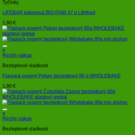
Tyčinky
LIFEBAR kokosová BIO RAW 47 g Lifefood
1,90
€
+
Rýchly nákup
Bezlepkové sladkosti
Flapjack ovsený Pekan bezlepkový 80 g WHOLEBAKE
1,90
€
+
Rýchly nákup
Bezlepkové sladkosti