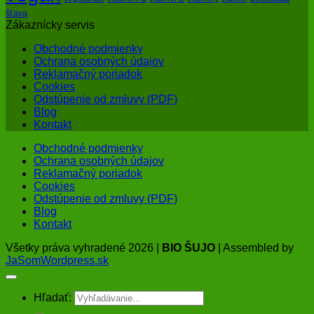
šťava
Zákaznícky servis
Obchodné podmienky
Ochrana osobných údajov
Reklamačný poriadok
Cookies
Odstúpenie od zmluvy (PDF)
Blog
Kontakt
Obchodné podmienky
Ochrana osobných údajov
Reklamačný poriadok
Cookies
Odstúpenie od zmluvy (PDF)
Blog
Kontakt
Všetky práva vyhradené 2026 |
BIO ŠUJO
| Assembled by
JaSomWordpress.sk
Hľadať: