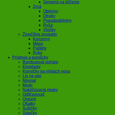
Semená na klíčenie
Zrná
Obilniny
Otruby
Pseudoobilniny
Ryža
Vločky
Živočíšne produkty
Konzervy
Mäso
Paštéty
Ryby
Prístroje a pomôcky
Bambusové poháre
Ekoplasty
Konvičky na výplach nosa
Lis na olej
Miomat
Mixér
Nakličovacie misky
Odšťavovač
Orgonit
Ošatky
Sušičky
Sviečky