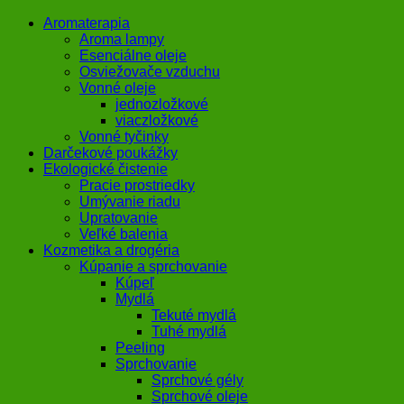
Aromaterapia
Aroma lampy
Esenciálne oleje
Osviežovače vzduchu
Vonné oleje
jednozložkové
viaczložkové
Vonné tyčinky
Darčekové poukážky
Ekologické čistenie
Pracie prostriedky
Umývanie riadu
Upratovanie
Veľké balenia
Kozmetika a drogéria
Kúpanie a sprchovanie
Kúpeľ
Mydlá
Tekuté mydlá
Tuhé mydlá
Peeling
Sprchovanie
Sprchové gély
Sprchové oleje