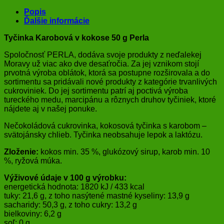
Popis
Ďalšie informácie
Tyčinka Karobová v kokose 50 g Perla
Spoločnosť PERLA, dodáva svoje produkty z neďalekej
Moravy už viac ako dve desaťročia. Za jej vznikom stojí
prvotná výroba oblátok, ktorá sa postupne rozširovala a do
sortimentu sa pridávali nové produkty z kategórie trvanlivých
cukroviniek. Do jej sortimentu patrí aj poctivá výroba
tureckého medu, marcipánu a rôznych druhov tyčiniek, ktoré
nájdete aj v našej ponuke.
Nečokoládová cukrovinka, kokosová tyčinka s karobom –
svätojánsky chlieb. Tyčinka neobsahuje lepok a laktózu.
Zloženie:
kokos min. 35 %, glukózový sirup, karob min. 10
%, ryžová múka.
Výživové údaje v 100 g výrobku:
energetická hodnota: 1820 kJ / 433 kcal
tuky: 21,6 g, z toho nasýtené mastné kyseliny: 13,9 g
sacharidy: 50,3 g, z toho cukry: 13,2 g
bielkoviny: 6,2 g
soľ: 0 g