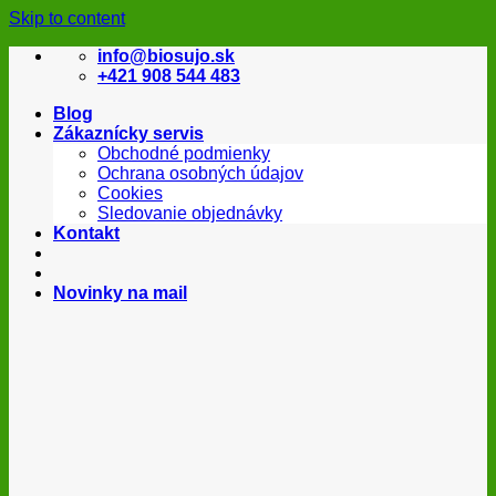
Skip to content
info@biosujo.sk
+421 908 544 483
Blog
Zákaznícky servis
Obchodné podmienky
Ochrana osobných údajov
Cookies
Sledovanie objednávky
Kontakt
Novinky na mail