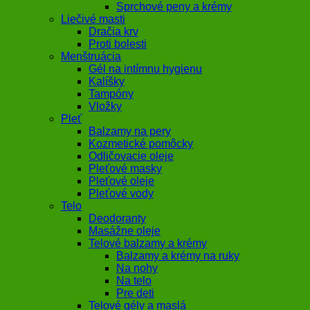
Sprchové peny a krémy
Liečivé masti
Dračia krv
Proti bolesti
Menštruácia
Gél na intímnu hygienu
Kalíšky
Tampóny
Vložky
Pleť
Balzamy na pery
Kozmetické pomôcky
Odličovacie oleje
Pleťové masky
Pleťové oleje
Pleťové vody
Telo
Deodoranty
Masážne oleje
Telové balzamy a krémy
Balzamy a krémy na ruky
Na nohy
Na telo
Pre deti
Telové gély a maslá