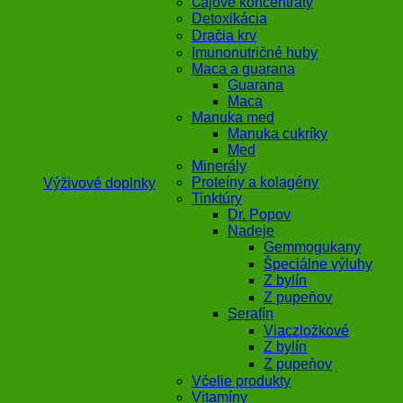
Čajové koncentráty
Detoxikácia
Dračia krv
Imunonutričné huby
Maca a guarana
Guarana
Maca
Manuka med
Manuka cukríky
Med
Minerály
Proteíny a kolagény
Výživové doplnky
Tinktúry
Dr. Popov
Nadeje
Gemmogukany
Špeciálne výluhy
Z bylín
Z pupeňov
Serafín
Viaczložkové
Z bylín
Z pupeňov
Včelie produkty
Vitamíny