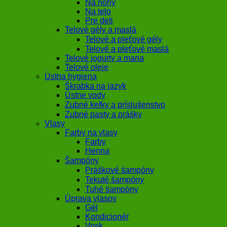
Na nohy
Na telo
Pre deti
Telové gély a maslá
Telové a pleťové gély
Telové a pleťové maslá
Telové jogurty a mana
Telové oleje
Ústna hygiena
Škrabka na jazyk
Ústne vody
Zubné kefky a príslušenstvo
Zubné pasty a prášky
Vlasy
Farby na vlasy
Farby
Henna
Šampóny
Práškové šampóny
Tekuté šampóny
Tuhé šampóny
Úprava vlasov
Gél
Kondicionér
Vosk