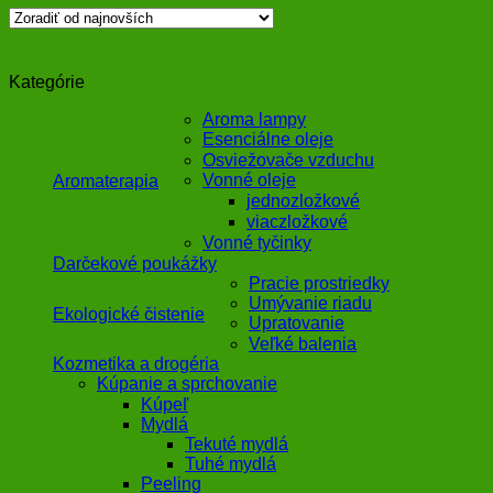
Kategórie
Aroma lampy
Esenciálne oleje
Osviežovače vzduchu
Vonné oleje
Aromaterapia
jednozložkové
viaczložkové
Vonné tyčinky
Darčekové poukážky
Pracie prostriedky
Umývanie riadu
Ekologické čistenie
Upratovanie
Veľké balenia
Kozmetika a drogéria
Kúpanie a sprchovanie
Kúpeľ
Mydlá
Tekuté mydlá
Tuhé mydlá
Peeling