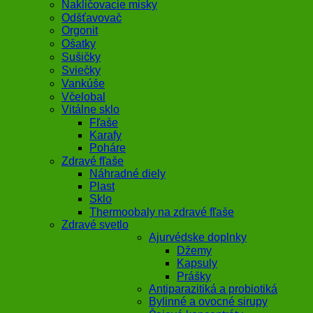
Nakličovacie misky
Odšťavovač
Orgonit
Ošatky
Sušičky
Sviečky
Vankúše
Včelobal
Vitálne sklo
Fľaše
Karafy
Poháre
Zdravé fľaše
Náhradné diely
Plast
Sklo
Thermoobaly na zdravé fľaše
Zdravé svetlo
Ajurvédske doplnky
Džemy
Kapsuly
Prášky
Antiparazitiká a probiotiká
Bylinné a ovocné sirupy