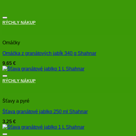
RÝCHLY NÁKUP
+
Omáčky
Omáčka z granátových jabĺk 340 g Shahnar
9,65
€
RÝCHLY NÁKUP
+
Šťavy a pyré
Šťava granátové jablko 250 ml Shahnar
3,25
€