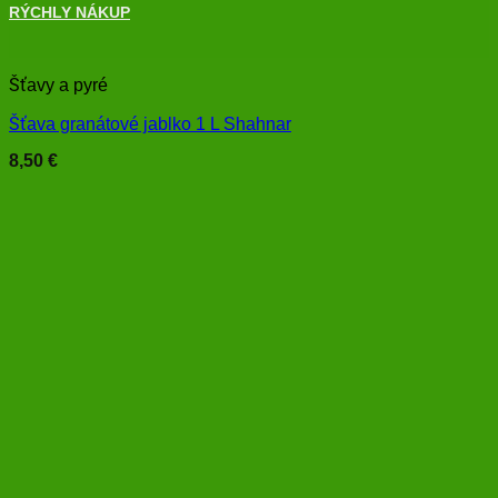
RÝCHLY NÁKUP
+
Šťavy a pyré
Šťava granátové jablko 1 L Shahnar
8,50
€