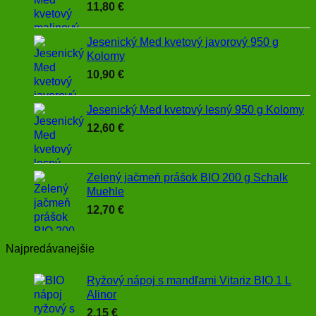
11,80
€
Jesenický Med kvetový javorový 950 g
Kolomy
10,90
€
Jesenický Med kvetový lesný 950 g Kolomy
12,60
€
Zelený jačmeň prášok BIO 200 g Schalk
Muehle
12,70
€
Najpredávanejšie
Ryžový nápoj s mandľami Vitariz BIO 1 L
Alinor
2,15
€