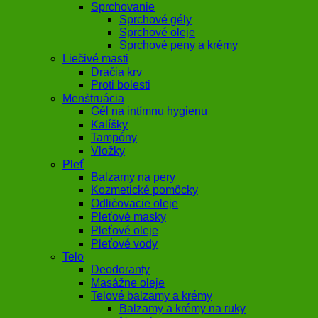
Sprchovanie
Sprchové gély
Sprchové oleje
Sprchové peny a krémy
Liečivé masti
Dračia krv
Proti bolesti
Menštruácia
Gél na intímnu hygienu
Kalíšky
Tampóny
Vložky
Pleť
Balzamy na pery
Kozmetické pomôcky
Odličovacie oleje
Pleťové masky
Pleťové oleje
Pleťové vody
Telo
Deodoranty
Masážne oleje
Telové balzamy a krémy
Balzamy a krémy na ruky