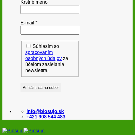
Krstné meno
E-mail
*
Súhlasím so
spracovaním
osobných údajov
za
účelom zasielania
newslettra.
info@biosujo.sk
+421 908 544 483