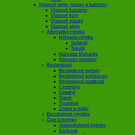
Vlasové oleje, masky a balzamy
Vlasové balzamy
Vlasové kúry
Vlasové masky
Vlasové oleje
Alternatívy mlieka
Náhrada mlieka
Sušené
Tekuté
Náhrada šľahačky
Náhrada smotany
Bezlepkové
Bezlepkové pečivo
Bezlepkové polotovary
Bezlepkové sladkosti
Cestoviny
Ostatné
Slané
Trvanlivé
Zmesi a múky
Bezobalové výrobky
Čaje a bylinky
Jednodruhové bylinky
Sáčkové