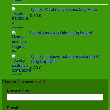
Tyčinka Karobová v kokose 50 g Perla
0,80
€
Lízanka medová Original 8g beeLoL
Tyčinky špaldovo-pohánkové slané BIO
120g Happylife
0,80
€
Chceš info o novinkách?
Krstné meno
E-mail
*