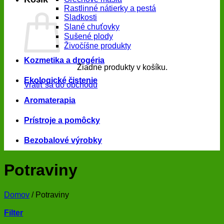
Rastlinné nátierky a pestá
Sladkosti
Slané chuťovky
Sušené plody
Živočíšne produkty
Kozmetika a drogéria
Žiadne produkty v košíku.
Ekologické čistenie
Vrátiť sa do obchodu
Aromaterapia
Prístroje a pomôcky
Bezobalové výrobky
Potraviny
Domov
/
Potraviny
Filter