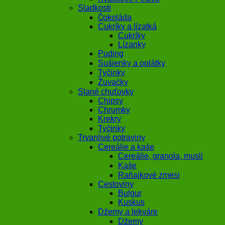
Sladkosti
Čokoláda
Cukríky a lízatká
Cukríky
Lízanky
Puding
Sušienky a oplátky
Tyčinky
Žuvačky
Slané chuťovky
Chipsy
Chrumky
Krekry
Tyčinky
Trvanlivé potraviny
Cereálie a kaše
Cereálie, granola, musli
Kaše
Raňajkové zmesi
Cestoviny
Bulgur
Kuskus
Džemy a lekváre
Džemy