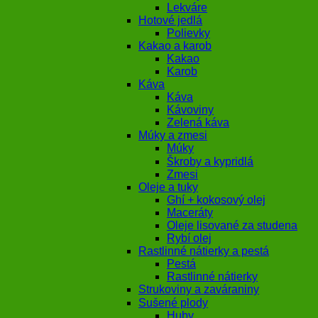
Lekváre
Hotové jedlá
Polievky
Kakao a karob
Kakao
Karob
Káva
Káva
Kávoviny
Zelená káva
Múky a zmesi
Múky
Škroby a kypridlá
Zmesi
Oleje a tuky
Ghí + kokosový olej
Maceráty
Oleje lisované za studena
Rybí olej
Rastlinné nátierky a pestá
Pestá
Rastlinné nátierky
Strukoviny a zaváraniny
Sušené plody
Huby