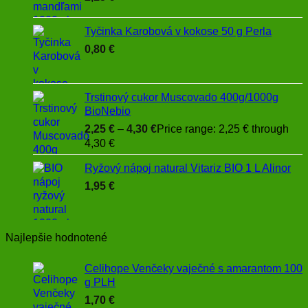
Tyčinka Karobová v kokose 50 g Perla
0,80
€
Trstinový cukor Muscovado 400g/1000g
BioNebio
2,25
€
–
4,30
€
Price range: 2,25 € through
4,30 €
Ryžový nápoj natural Vitariz BIO 1 L Alinor
1,95
€
Najlepšie hodnotené
Celihope Venčeky vaječné s amarantom 100
g PLH
1,70
€