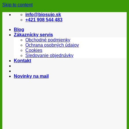
Skip to content
info@biosujo.sk
+421 908 544 483
Blog
Zákaznícky servis
Obchodné podmienky
Ochrana osobných údajov
Cookies
Sledovanie objednávky
Kontakt
Novinky na mail