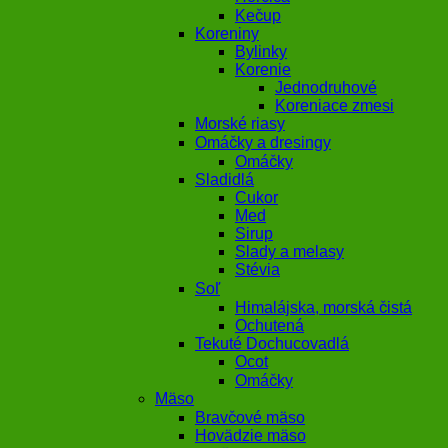
Kečup
Koreniny
Bylinky
Korenie
Jednodruhové
Koreniace zmesi
Morské riasy
Omáčky a dresingy
Omáčky
Sladidlá
Cukor
Med
Sirup
Slady a melasy
Stévia
Soľ
Himalájska, morská čistá
Ochutená
Tekuté Dochucovadlá
Ocot
Omáčky
Mäso
Bravčové mäso
Hovädzie mäso