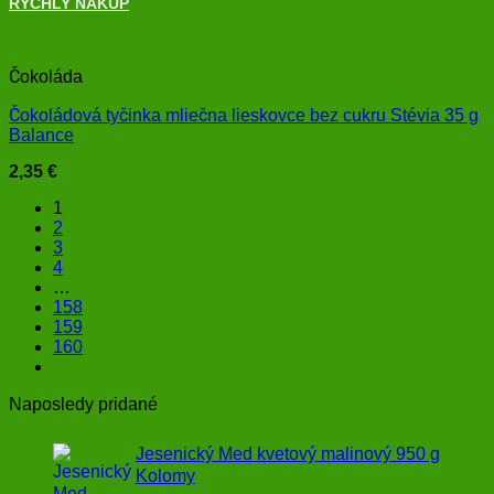
RÝCHLY NÁKUP
+
Čokoláda
Čokoládová tyčinka mliečna lieskovce bez cukru Stévia 35 g
Balance
2,35
€
1
2
3
4
…
158
159
160
Naposledy pridané
Jesenický Med kvetový malinový 950 g
Kolomy