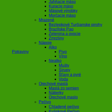
Jahňacie mäso
Kuracie mäso
Mäsové výrobky
Morčacie mäso
Mrazené
Bezlepkové Turčianske pirohy
Brazílske Pao
Zelenina a ovocie
Zmrzliny
Nápoje
Alko
Pivo
Potraviny
Víno
Nealko
Mušty
Sirupy
Šťavy a pyré
Voda
Orechové maslá
Maslá zo semien
Nátierky
Orechové maslo
Pečivo
Chladené pečivo
Kváskové Pečivo