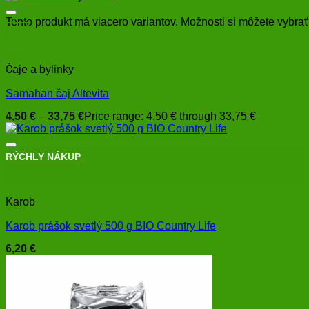
Tento produkt má viacero variantov. Možnosti si môžete vybrať
+
Čaje a bylinky
Samahan čaj Altevita
4,50
€
–
33,75
€
Price range: 4,50 € through 33,75 €
RÝCHLY NÁKUP
+
Karob
Karob prášok svetlý 500 g BIO Country Life
6,20
€