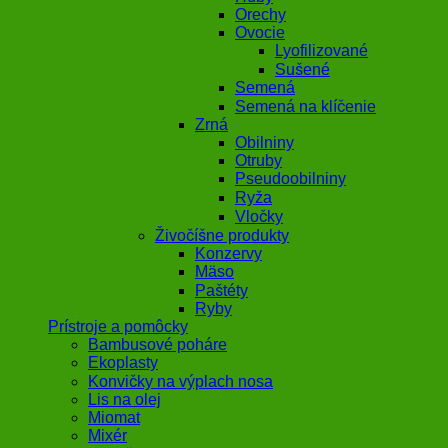
Orechy
Ovocie
Lyofilizované
Sušené
Semená
Semená na klíčenie
Zrná
Obilniny
Otruby
Pseudoobilniny
Ryža
Vločky
Živočíšne produkty
Konzervy
Mäso
Paštéty
Ryby
Prístroje a pomôcky
Bambusové poháre
Ekoplasty
Konvičky na výplach nosa
Lis na olej
Miomat
Mixér