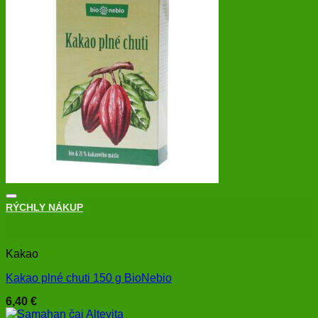
RÝCHLY NÁKUP
+
Kakao
Kakao plné chuti 150 g BioNebio
6,40
€