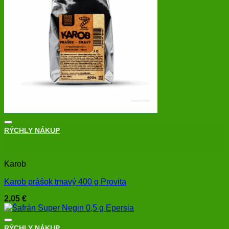
RÝCHLY NÁKUP
+
Karob
Karob prášok tmavý 400 g Provita
2,05
€
RÝCHLY NÁKUP