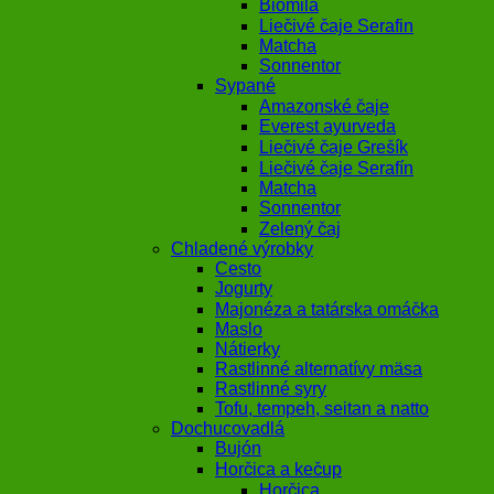
Biomila
Liečivé čaje Serafin
Matcha
Sonnentor
Sypané
Amazonské čaje
Everest ayurveda
Liečivé čaje Grešík
Liečivé čaje Serafín
Matcha
Sonnentor
Zelený čaj
Chladené výrobky
Cesto
Jogurty
Majonéza a tatárska omáčka
Maslo
Nátierky
Rastlinné alternatívy mäsa
Rastlinné syry
Tofu, tempeh, seitan a natto
Dochucovadlá
Bujón
Horčica a kečup
Horčica