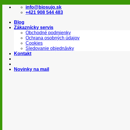
Skip
info@biosujo.sk
to
+421 908 544 483
content
Blog
Zákaznícky servis
Obchodné podmienky
Ochrana osobných údajov
Cookies
Sledovanie objednávky
Kontakt
Novinky na mail