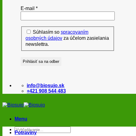
E-mail
*
Súhlasím so
spracovaním
osobných údajov
za účelom zasielania
newslettra.
info@biosujo.sk
+421 908 544 483
Menu
Hľadať:
Potraviny