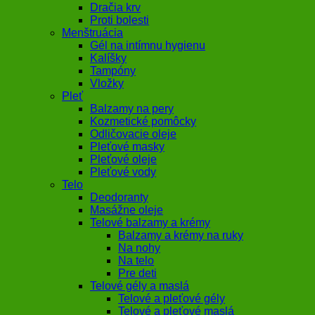
Dračia krv
Proti bolesti
Menštruácia
Gél na intímnu hygienu
Kalíšky
Tampóny
Vložky
Pleť
Balzamy na pery
Kozmetické pomôcky
Odličovacie oleje
Pleťové masky
Pleťové oleje
Pleťové vody
Telo
Deodoranty
Masážne oleje
Telové balzamy a krémy
Balzamy a krémy na ruky
Na nohy
Na telo
Pre deti
Telové gély a maslá
Telové a pleťové gély
Telové a pleťové maslá