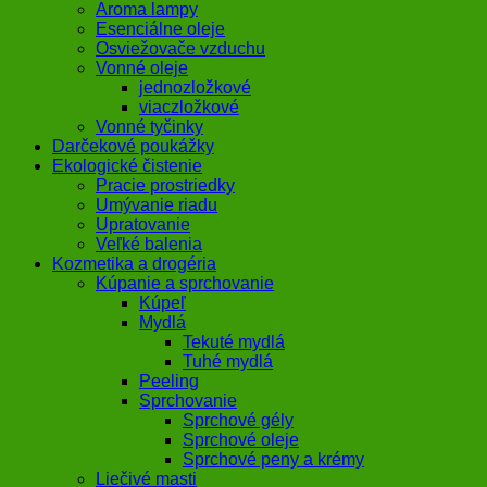
Aroma lampy
Esenciálne oleje
Osviežovače vzduchu
Vonné oleje
jednozložkové
viaczložkové
Vonné tyčinky
Darčekové poukážky
Ekologické čistenie
Pracie prostriedky
Umývanie riadu
Upratovanie
Veľké balenia
Kozmetika a drogéria
Kúpanie a sprchovanie
Kúpeľ
Mydlá
Tekuté mydlá
Tuhé mydlá
Peeling
Sprchovanie
Sprchové gély
Sprchové oleje
Sprchové peny a krémy
Liečivé masti