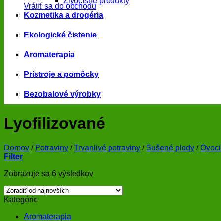
Živočíšne produkty
Vrátiť sa do obchodu
Kozmetika a drogéria
Ekologické čistenie
Aromaterapia
Prístroje a pomôcky
Bezobalové výrobky
Lyofilizované
Domov
/
Potraviny
/
Trvanlivé potraviny
/
Sušené plody
/
Ovoci
Filter
Zoradené
Zobrazuje sa 6 výsledkov
podľa
najnovších
Kategórie
Aromaterapia