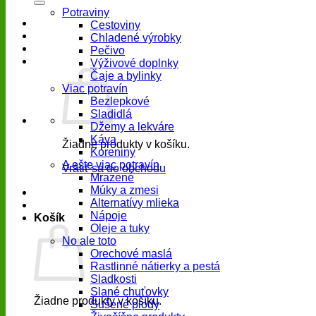
Potraviny
Cestoviny
Chladené výrobky
Pečivo
Výživové doplnky
Čaje a bylinky
Viac potravín
Bezlepkové
Sladidlá
Džemy a lekváre
Káva
Žiadne produkty v košíku.
Koreniny
A ešte viac potravín
Vrátiť sa do obchodu
Mrazené
Múky a zmesi
Alternatívy mlieka
Nápoje
Košík
Oleje a tuky
No ale toto
Orechové maslá
Rastlinné nátierky a pestá
Sladkosti
Slané chuťovky
Žiadne produkty v košíku.
Sušené plody