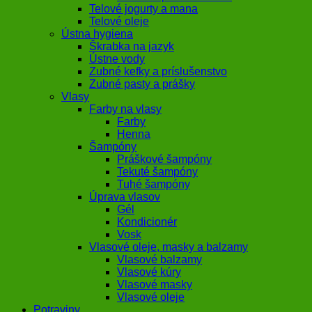
Telové jogurty a mana
Telové oleje
Ústna hygiena
Škrabka na jazyk
Ústne vody
Zubné kefky a príslušenstvo
Zubné pasty a prášky
Vlasy
Farby na vlasy
Farby
Henna
Šampóny
Práškové šampóny
Tekuté šampóny
Tuhé šampóny
Úprava vlasov
Gél
Kondicionér
Vosk
Vlasové oleje, masky a balzamy
Vlasové balzamy
Vlasové kúry
Vlasové masky
Vlasové oleje
Potraviny