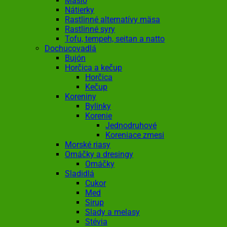
Maslo
Nátierky
Rastlinné alternatívy mäsa
Rastlinné syry
Tofu, tempeh, seitan a natto
Dochucovadlá
Bujón
Horčica a kečup
Horčica
Kečup
Koreniny
Bylinky
Korenie
Jednodruhové
Koreniace zmesi
Morské riasy
Omáčky a dresingy
Omáčky
Sladidlá
Cukor
Med
Sirup
Slady a melasy
Stévia