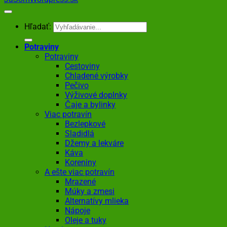
Hľadať:
Potraviny
Potraviny
Cestoviny
Chladené výrobky
Pečivo
Výživové doplnky
Čaje a bylinky
Viac potravín
Bezlepkové
Sladidlá
Džemy a lekváre
Káva
Koreniny
A ešte viac potravín
Mrazené
Múky a zmesi
Alternatívy mlieka
Nápoje
Oleje a tuky