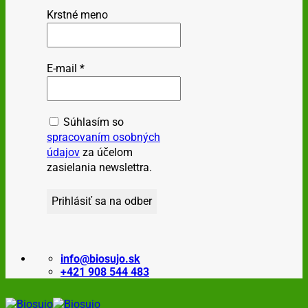
Krstné meno
E-mail
*
Súhlasím so
spracovaním osobných
údajov
za účelom
zasielania newslettra.
info@biosujo.sk
+421 908 544 483