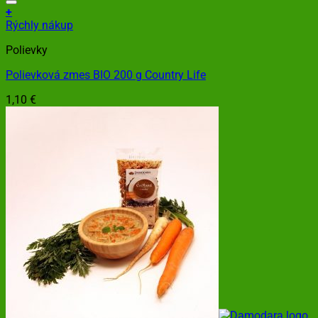
+
Rýchly nákup
Polievky
Polievková zmes BIO 200 g Country Life
1,10
€