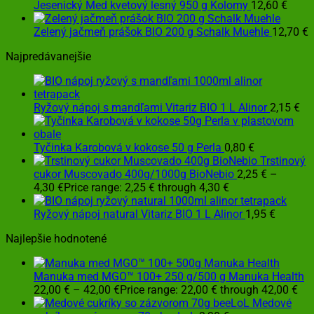
Jesenický Med kvetový lesný 950 g Kolomy
12,60
€
Zelený jačmeň prášok BIO 200 g Schalk Muehle
12,70
€
Najpredávanejšie
Ryžový nápoj s mandľami Vitariz BIO 1 L Alinor
2,15
€
Tyčinka Karobová v kokose 50 g Perla
0,80
€
Trstinový
cukor Muscovado 400g/1000g BioNebio
2,25
€
–
4,30
€
Price range: 2,25 € through 4,30 €
Ryžový nápoj natural Vitariz BIO 1 L Alinor
1,95
€
Najlepšie hodnotené
Manuka med MGO™ 100+ 250 g/500 g Manuka Health
22,00
€
–
42,00
€
Price range: 22,00 € through 42,00 €
Medové