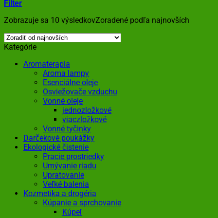
Filter
Zobrazuje sa 10 výsledkov
Zoradené podľa najnovších
Kategórie
Aromaterapia
Aroma lampy
Esenciálne oleje
Osviežovače vzduchu
Vonné oleje
jednozložkové
viaczložkové
Vonné tyčinky
Darčekové poukážky
Ekologické čistenie
Pracie prostriedky
Umývanie riadu
Upratovanie
Veľké balenia
Kozmetika a drogéria
Kúpanie a sprchovanie
Kúpeľ