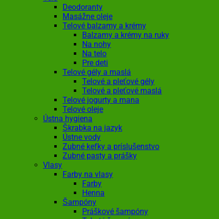
Deodoranty
Masážne oleje
Telové balzamy a krémy
Balzamy a krémy na ruky
Na nohy
Na telo
Pre deti
Telové gély a maslá
Telové a pleťové gély
Telové a pleťové maslá
Telové jogurty a mana
Telové oleje
Ústna hygiena
Škrabka na jazyk
Ústne vody
Zubné kefky a príslušenstvo
Zubné pasty a prášky
Vlasy
Farby na vlasy
Farby
Henna
Šampóny
Práškové šampóny