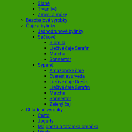
Slané
Trvanlivé
Zmesi a múky
Bezobalové výrobky
Čaje a bylinky
Jednodruhové bylinky
Sáčkové
Biomila
Liečivé čaje Serafin
Matcha
Sonnentor
Sypané
Amazonské čaje
Everest ayurveda
Liečivé čaje Grešík
Liečivé čaje Serafín
Matcha
Sonnentor
Zelený čaj
Chladené výrobky
Cesto
Jogurty
Majonéza a tatárska omáčka