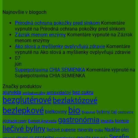
Najnovšie v blogoch
Prírodná ochrana pokožky pred slnkom
Komentáre
vypnuté
na Prírodná ochrana pokožky pred slnkom
Zázrak menom enzýmy
Komentáre vypnuté
na Zázrak
menom enzýmy
Ako slová a myšlienky ovplyvňujú zdravie
Komentáre
vypnuté
na Ako slová a myšlienky ovplyvňujú zdravie
07
jún
Superpotravina CHIA SEMIENKA
Komentáre vypnuté
na
Superpotravina CHIA SEMIENKA
Značky produktov
ajurvéda
bez cukru
antioxidačný
antibakteriálny
bezgluténové
bezlaktózové
bio
bezlepkové
bielkoviny
bylinný čaj
cestoviny
Biopurus
gastronómia
korenie
imunita
dýchacie cesty
Everest Ayurveda
liečivé byliny
Naděje
olej
liečivé pupene
minerály
múka
Serafin
proteíny
provita
raw
ryža