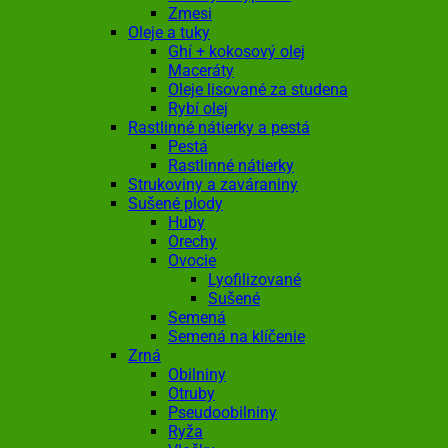
Zmesi
Oleje a tuky
Ghí + kokosový olej
Maceráty
Oleje lisované za studena
Rybí olej
Rastlinné nátierky a pestá
Pestá
Rastlinné nátierky
Strukoviny a zaváraniny
Sušené plody
Huby
Orechy
Ovocie
Lyofilizované
Sušené
Semená
Semená na klíčenie
Zrná
Obilniny
Otruby
Pseudoobilniny
Ryža