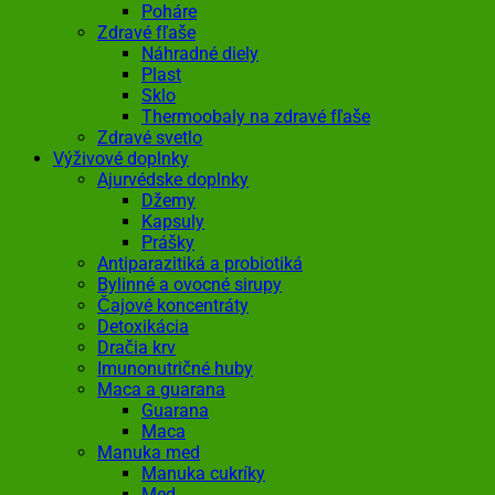
Poháre
Zdravé fľaše
Náhradné diely
Plast
Sklo
Thermoobaly na zdravé fľaše
Zdravé svetlo
Výživové doplnky
Ajurvédske doplnky
Džemy
Kapsuly
Prášky
Antiparazitiká a probiotiká
Bylinné a ovocné sirupy
Čajové koncentráty
Detoxikácia
Dračia krv
Imunonutričné huby
Maca a guarana
Guarana
Maca
Manuka med
Manuka cukríky
Med