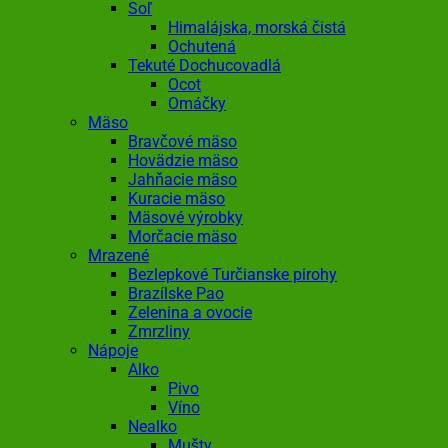
Soľ
Himalájska, morská čistá
Ochutená
Tekuté Dochucovadlá
Ocot
Omáčky
Mäso
Bravčové mäso
Hovädzie mäso
Jahňacie mäso
Kuracie mäso
Mäsové výrobky
Morčacie mäso
Mrazené
Bezlepkové Turčianske pirohy
Brazílske Pao
Zelenina a ovocie
Zmrzliny
Nápoje
Alko
Pivo
Víno
Nealko
Mušty