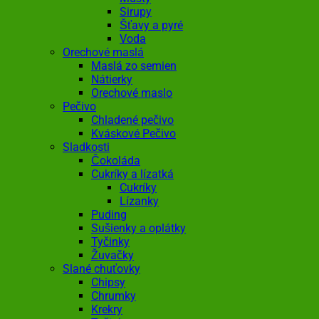
Sirupy
Šťavy a pyré
Voda
Orechové maslá
Maslá zo semien
Nátierky
Orechové maslo
Pečivo
Chladené pečivo
Kváskové Pečivo
Sladkosti
Čokoláda
Cukríky a lízatká
Cukríky
Lízanky
Puding
Sušienky a oplátky
Tyčinky
Žuvačky
Slané chuťovky
Chipsy
Chrumky
Krekry