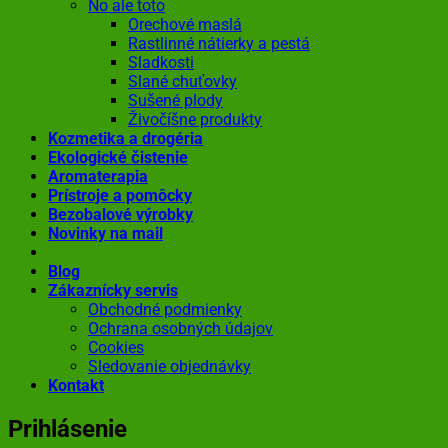
No ale toto
Orechové maslá
Rastlinné nátierky a pestá
Sladkosti
Slané chuťovky
Sušené plody
Živočíšne produkty
Kozmetika a drogéria
Ekologické čistenie
Aromaterapia
Prístroje a pomôcky
Bezobalové výrobky
Novinky na mail
Blog
Zákaznícky servis
Obchodné podmienky
Ochrana osobných údajov
Cookies
Sledovanie objednávky
Kontakt
Prihlásenie