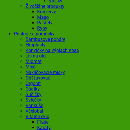
Vločky
Živočíšne produkty
Konzervy
Mäso
Paštéty
Ryby
Prístroje a pomôcky
Bambusové poháre
Ekoplasty
Konvičky na výplach nosa
Lis na olej
Miomat
Mixér
Nakličovacie misky
Odšťavovač
Orgonit
Ošatky
Sušičky
Sviečky
Vankúše
Včelobal
Vitálne sklo
Fľaše
Karafy