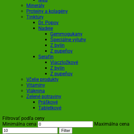
Minerály
Proteíny a kolagény
Tinktúry
Dr. Popov
Nadeje
Gemmogukany
Špeciálne výluhy
Z bylín
Z pupeňov
Serafín
Viaczložkové
Z bylín
Z pupeňov
Včelie produkty
Vitamíny
Vláknina
Zelené potraviny
Práškové
Tabletkové
Filtrovať podľa ceny
Minimálna cena
Maximálna cena
Filter