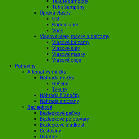
Tekuté šampóny
Tuhé šampóny
Úprava vlasov
Gél
Kondicionér
Vosk
Vlasové oleje, masky a balzamy
Vlasové balzamy
Vlasové kúry
Vlasové masky
Vlasové oleje
Potraviny
Alternatívy mlieka
Náhrada mlieka
Sušené
Tekuté
Náhrada šľahačky
Náhrada smotany
Bezlepkové
Bezlepkové pečivo
Bezlepkové polotovary
Bezlepkové sladkosti
Cestoviny
Ostatné