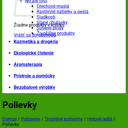
No ale toto
Orechové maslá
Rastlinné nátierky a pestá
Sladkosti
Slané chuťovky
Žiadne produkty v košíku.
Sušené plody
Živočíšne produkty
Vrátiť sa do obchodu
Kozmetika a drogéria
Ekologické čistenie
Aromaterapia
Prístroje a pomôcky
Bezobalové výrobky
Polievky
Domov
/
Potraviny
/
Trvanlivé potraviny
/
Hotové jedlá
/
Polievky