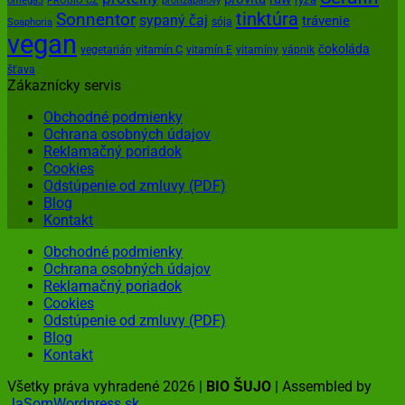
omega3
PROBIO CZ
protizápalový
tinktúra
Sonnentor
sypaný čaj
trávenie
sója
Soaphoria
vegan
čokoláda
vitamín C
vegetarián
vitamín E
vitamíny
vápnik
šťava
Zákaznícky servis
Obchodné podmienky
Ochrana osobných údajov
Reklamačný poriadok
Cookies
Odstúpenie od zmluvy (PDF)
Blog
Kontakt
Obchodné podmienky
Ochrana osobných údajov
Reklamačný poriadok
Cookies
Odstúpenie od zmluvy (PDF)
Blog
Kontakt
Všetky práva vyhradené 2026 |
BIO ŠUJO
| Assembled by
JaSomWordpress.sk