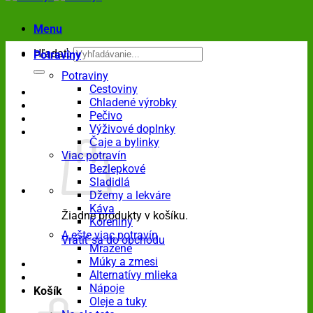
Menu
Hľadať:
Potraviny
Potraviny
Cestoviny
Chladené výrobky
Pečivo
Výživové doplnky
Čaje a bylinky
Viac potravín
Bezlepkové
Sladidlá
Džemy a lekváre
Káva
Žiadne produkty v košíku.
Koreniny
A ešte viac potravín
Vrátiť sa do obchodu
Mrazené
Múky a zmesi
Alternatívy mlieka
Nápoje
Košík
Oleje a tuky