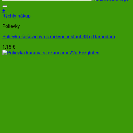
+
Rýchly nákup
Polievky
Polievka šošovicová s mrkvou instant 38 g Damodara
1,15
€