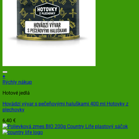
+
Rýchly nákup
Hotové jedlá
Hovädzí vývar s pečeňovými haluškami 400 ml Hotovky z
plechovky
6,40
€