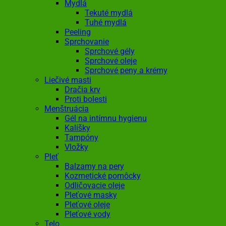
Mydlá
Tekuté mydlá
Tuhé mydlá
Peeling
Sprchovanie
Sprchové gély
Sprchové oleje
Sprchové peny a krémy
Liečivé masti
Dračia krv
Proti bolesti
Menštruácia
Gél na intímnu hygienu
Kalíšky
Tampóny
Vložky
Pleť
Balzamy na pery
Kozmetické pomôcky
Odličovacie oleje
Pleťové masky
Pleťové oleje
Pleťové vody
Telo