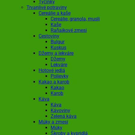
Tyčinky
Trvanlivé potraviny
Cereálie a kaše
Cereálie, granola, musli
Kaše
Raňajkové zmesi
Cestoviny
Bulgur
Kuskus
Džemy a lekváre
Džemy
Lekváre
Hotové jedlá
Polievky
Kakao a karob
Kakao
Karob
Káva
Káva
Kávoviny
Zelená káva
Múky a zmesi
Múky
Škroby a kypridlá