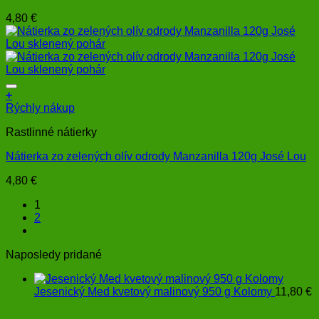
4,80
€
+
Rýchly nákup
Rastlinné nátierky
Nátierka zo zelených olív odrody Manzanilla 120g José Lou
4,80
€
1
2
Naposledy pridané
Jesenický Med kvetový malinový 950 g Kolomy
11,80
€