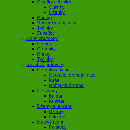
Cukríky a lízatká
Cukríky
Lízanky
Puding
Sušienky a oplátky
Tyčinky
Žuvačky
Slané chuťovky
Chipsy
Chrumky
Krekry
Tyčinky
Trvanlivé potraviny
Cereálie a kaše
Cereálie, granola, musli
Kaše
Raňajkové zmesi
Cestoviny
Bulgur
Kuskus
Džemy a lekváre
Džemy
Lekváre
Hotové jedlá
Polievky