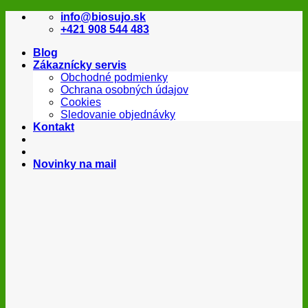
Skip
info@biosujo.sk
to
+421 908 544 483
content
Blog
Zákaznícky servis
Obchodné podmienky
Ochrana osobných údajov
Cookies
Sledovanie objednávky
Kontakt
Novinky na mail