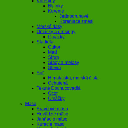
Koreniny
Bylinky
Korenie
Jednodruhové
Koreniace zmesi
Morské riasy
Omáčky a dresingy
Omáčky
Sladidlá
Cukor
Med
Sirup
Slady a melasy
Stévia
Soľ
Himalájska, morská čistá
Ochutená
Tekuté Dochucovadlá
Ocot
Omáčky
Mäso
Bravčové mäso
Hovädzie mäso
Jahňacie mäso
Kuracie mäso