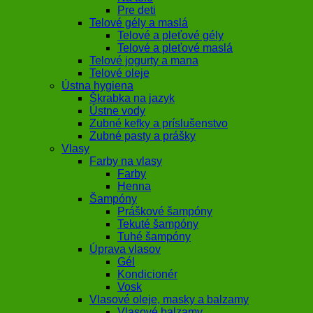
Pre deti
Telové gély a maslá
Telové a pleťové gély
Telové a pleťové maslá
Telové jogurty a mana
Telové oleje
Ústna hygiena
Škrabka na jazyk
Ústne vody
Zubné kefky a príslušenstvo
Zubné pasty a prášky
Vlasy
Farby na vlasy
Farby
Henna
Šampóny
Práškové šampóny
Tekuté šampóny
Tuhé šampóny
Úprava vlasov
Gél
Kondicionér
Vosk
Vlasové oleje, masky a balzamy
Vlasové balzamy