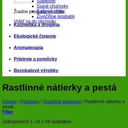
Sladkosti
Slané chuťovky
Sušené plody
Žiadne produkty v košíku.
Živočíšne produkty
Vrátiť sa do obchodu
Kozmetika a drogéria
Ekologické čistenie
Aromaterapia
Prístroje a pomôcky
Bezobalové výrobky
Rastlinné nátierky a pestá
Domov
/
Potraviny
/
Trvanlivé potraviny
/
Rastlinné nátierky a
pestá
Filter
Zoradené
Zobrazených 1–16 z 28 výsledkov
podľa