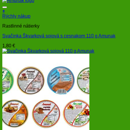
+
Rýchly nákup
Rastlinné nátierky
Svačinka Škvarková sojová s cesnakom 110 g Amunak
1,80
€