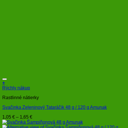
1,65 €
stránke
produktu.
+
Tento
Rýchly nákup
produkt
Rastlinné nátierky
má
viacero
Svačinka Zeleninový Tataráčik 48 g / 120 g Amunak
variantov.
Možnosti
Price
1,05
€
–
1,65
€
si
range:
môžete
1,05 €