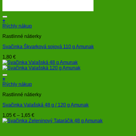
+
Rýchly nákup
Rastlinné nátierky
Svačinka Škvarková sojová 110 g Amunak
1,80
€
+
Tento
Rýchly nákup
produkt
Rastlinné nátierky
má
viacero
Svačinka Valašská 48 g / 120 g Amunak
variantov.
Možnosti
Price
1,05
€
–
1,65
€
si
range:
môžete
1,05 €
vybrať
through
na