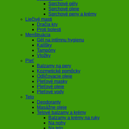
Sprchové gély
Sprchové oleje
Sprchové peny a krémy
Liečivé masti
Dračia krv
Proti bolesti
Menštruácia
Gél na intímnu hygienu
Kalíšky
Tampóny
Vložky
Pleť
Balzamy na pery
Kozmetické pomôcky
Odličovacie oleje
Pleťové masky
Pleťové oleje
Pleťové vody
Telo
Deodoranty
Masážne oleje
Telové balzamy a krémy
Balzamy a krémy na ruky
Na nohy
Na telo