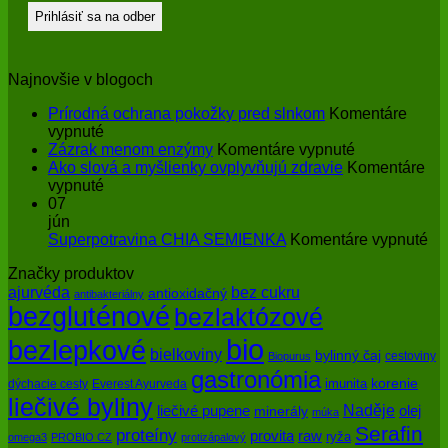
Najnovšie v blogoch
Prírodná ochrana pokožky pred slnkom
Komentáre
na
vypnuté
Prírodná
na
Zázrak menom enzýmy
Komentáre vypnuté
ochrana
Zázrak
Ako slová a myšlienky ovplyvňujú zdravie
Komentáre
pokožky
na
menom
vypnuté
pred
Ako
enzýmy
07
slnkom
slová
jún
a
na
Superpotravina CHIA SEMIENKA
Komentáre vypnuté
myšlienky
Su
Značky produktov
ovplyvňujú
CH
bez cukru
ajurvéda
zdravie
SE
antioxidačný
antibakteriálny
bezgluténové
bezlaktózové
bio
bezlepkové
bielkoviny
bylinný čaj
cestoviny
Biopurus
gastronómia
imunita
korenie
dýchacie cesty
Everest Ayurveda
liečivé byliny
Naděje
olej
liečivé pupene
minerály
múka
Serafin
proteíny
raw
provita
ryža
omega3
PROBIO CZ
protizápalový