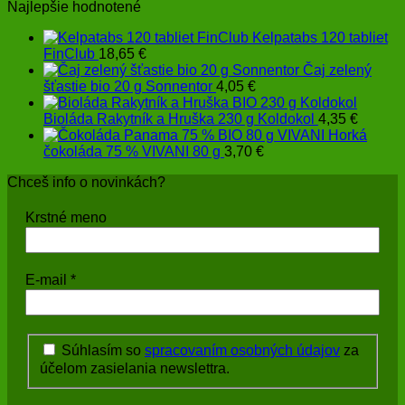
Najlepšie hodnotené
4,30 €
Kelpatabs 120 tabliet
FinClub
18,65
€
Čaj zelený
šťastie bio 20 g Sonnentor
4,05
€
Bioláda Rakytník a Hruška 230 g Koldokol
4,35
€
Horká
čokoláda 75 % VIVANI 80 g
3,70
€
Chceš info o novinkách?
Krstné meno
E-mail
*
Súhlasím so
spracovaním osobných údajov
za
účelom zasielania newslettra.