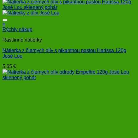
range:
môžete
0,95 €
vybrať
through
na
1,65 €
stránke
+
produktu.
Rýchly nákup
Rastlinné nátierky
Nátierka z čiernych olív s pikantnou pastou Harissa 120g
José Lou
5,65
€