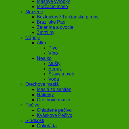
Mäsové výrobky
Morčacie mäso
Mrazené
Bezlepkové Turčianske pirohy
Brazílske Pao
Zelenina a ovocie
Zmrzliny
Nápoje
Alko
Pivo
Víno
Nealko
Mušty
Sirupy
Šťavy a pyré
Voda
Orechové maslá
Maslá zo semien
Nátierky
Orechové maslo
Pečivo
Chladené pečivo
Kváskové Pečivo
Sladkosti
Čokoláda