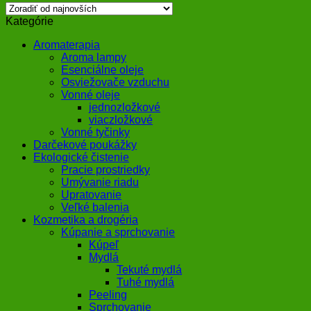
najnovších
Kategórie
Aromaterapia
Aroma lampy
Esenciálne oleje
Osviežovače vzduchu
Vonné oleje
jednozložkové
viaczložkové
Vonné tyčinky
Darčekové poukážky
Ekologické čistenie
Pracie prostriedky
Umývanie riadu
Upratovanie
Veľké balenia
Kozmetika a drogéria
Kúpanie a sprchovanie
Kúpeľ
Mydlá
Tekuté mydlá
Tuhé mydlá
Peeling
Sprchovanie