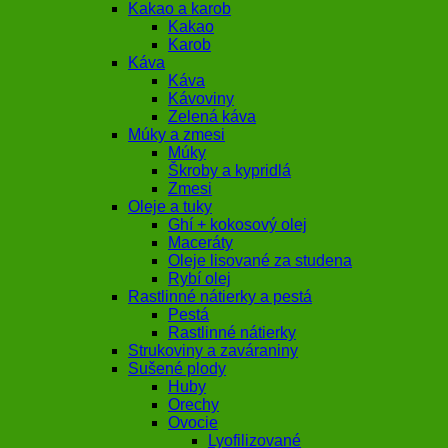
Kakao a karob
Kakao
Karob
Káva
Káva
Kávoviny
Zelená káva
Múky a zmesi
Múky
Škroby a kypridlá
Zmesi
Oleje a tuky
Ghí + kokosový olej
Maceráty
Oleje lisované za studena
Rybí olej
Rastlinné nátierky a pestá
Pestá
Rastlinné nátierky
Strukoviny a zaváraniny
Sušené plody
Huby
Orechy
Ovocie
Lyofilizované