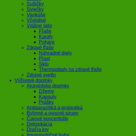
Sušičky
Sviečky
Vankúše
Včelobal
Vitálne sklo
Fľaše
Karafy
Poháre
Zdravé fľaše
Náhradné diely
Plast
Sklo
Thermoobaly na zdravé fľaše
Zdravé svetlo
Výživové doplnky
Ajurvédske doplnky
Džemy
Kapsuly
Prášky
Antiparazitiká a probiotiká
Bylinné a ovocné sirupy
Čajové koncentráty
Detoxikácia
Dračia krv
Imunonutričné huby