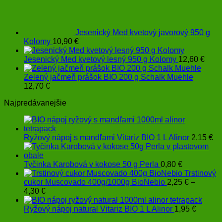
Jesenický Med kvetový javorový 950 g
Kolomy
10,90
€
Jesenický Med kvetový lesný 950 g Kolomy
12,60
€
Zelený jačmeň prášok BIO 200 g Schalk Muehle
12,70
€
Najpredávanejšie
Ryžový nápoj s mandľami Vitariz BIO 1 L Alinor
2,15
€
Tyčinka Karobová v kokose 50 g Perla
0,80
€
Trstinový
cukor Muscovado 400g/1000g BioNebio
2,25
€
–
Price
4,30
€
range:
2,25 €
Ryžový nápoj natural Vitariz BIO 1 L Alinor
1,95
€
through