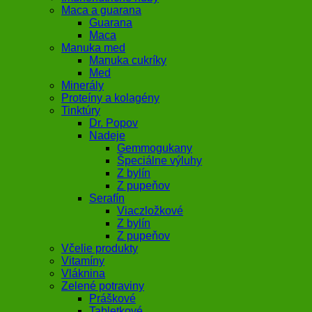
Maca a guarana
Guarana
Maca
Manuka med
Manuka cukríky
Med
Minerály
Proteíny a kolagény
Tinktúry
Dr. Popov
Nadeje
Gemmogukany
Špeciálne výluhy
Z bylín
Z pupeňov
Serafín
Viaczložkové
Z bylín
Z pupeňov
Včelie produkty
Vitamíny
Vláknina
Zelené potraviny
Práškové
Tabletkové