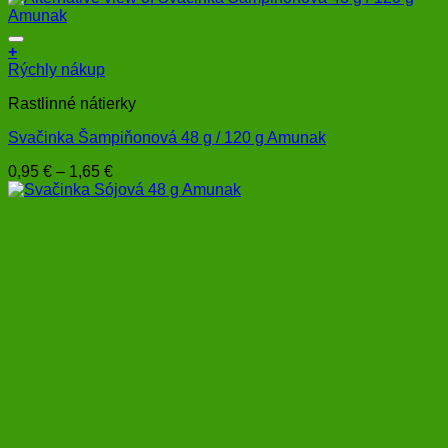
vybrať
through
na
1,65 €
stránke
+
produktu.
Tento
Rýchly nákup
produkt
Rastlinné nátierky
má
viacero
Svačinka Šampiňonová 48 g / 120 g Amunak
variantov.
Možnosti
Price
0,95
€
–
1,65
€
si
range:
môžete
0,95 €
vybrať
through
na
1,65 €
stránke
produktu.