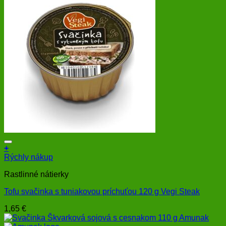
+
Rýchly nákup
Rastlinné nátierky
Tofu svačinka s tuniakovou príchuťou 120 g Vegi Steak
1,65
€