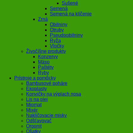
Sušené
Semená
Semená na klíčenie
Zrná
Obilniny
Otruby
Pseudoobilniny
Ryža
Vločky
Živočíšne produkty
Konzervy
Mäso
Paštéty
Ryby
Prístroje a pomôcky
Bambusové poháre
Ekoplasty
Konvičky na výplach nosa
Lis na olej
Miomat
Mixér
Nakličovacie misky
Odšťavovač
Orgonit
Ošatky