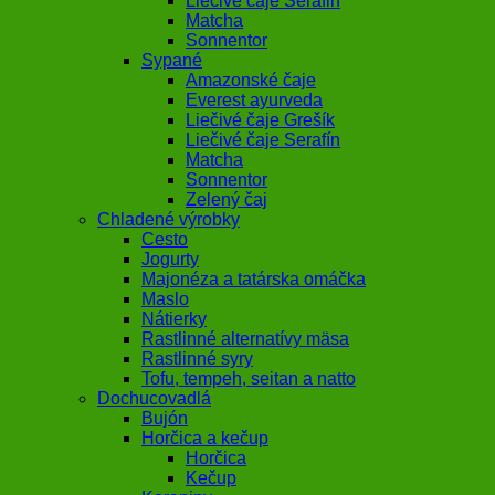
Liečivé čaje Serafin
Matcha
Sonnentor
Sypané
Amazonské čaje
Everest ayurveda
Liečivé čaje Grešík
Liečivé čaje Serafín
Matcha
Sonnentor
Zelený čaj
Chladené výrobky
Cesto
Jogurty
Majonéza a tatárska omáčka
Maslo
Nátierky
Rastlinné alternatívy mäsa
Rastlinné syry
Tofu, tempeh, seitan a natto
Dochucovadlá
Bujón
Horčica a kečup
Horčica
Kečup