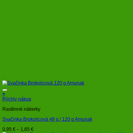
through
na
1,65 €
stránke
produktu.
+
Tento
Rýchly nákup
produkt
Rastlinné nátierky
má
viacero
Svačinka Brokolicová 48 g / 120 g Amunak
variantov.
Možnosti
Price
0,95
€
–
1,65
€
si