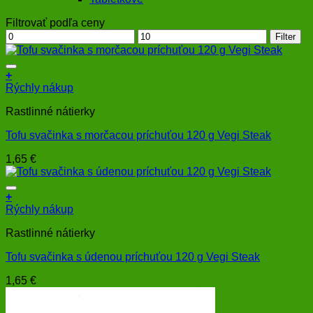
Filtrovať podľa ceny
Minimálna
Maximálna
Filter
cena
cena
+
Rýchly nákup
Rastlinné nátierky
Tofu svačinka s morčacou príchuťou 120 g Vegi Steak
1,65
€
+
Rýchly nákup
Rastlinné nátierky
Tofu svačinka s údenou príchuťou 120 g Vegi Steak
1,65
€