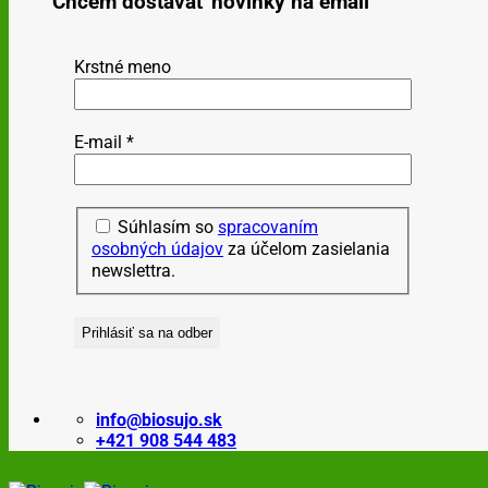
Chcem dostávať novinky na email
Krstné meno
E-mail
*
Súhlasím so
spracovaním
osobných údajov
za účelom zasielania
newslettra.
info@biosujo.sk
+421 908 544 483