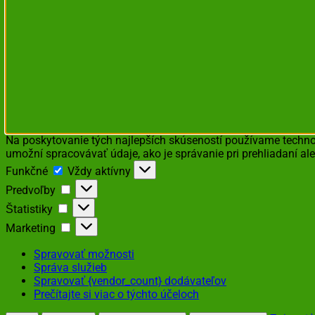
Na poskytovanie tých najlepších skúseností používame technol
umožní spracovávať údaje, ako je správanie pri prehliadaní ale
Funkčné
Funkčné
Vždy aktívny
Predvoľby
Predvoľby
Štatistiky
Štatistiky
Marketing
Marketing
Spravovať možnosti
Správa služieb
Spravovať {vendor_count} dodávateľov
Prečítajte si viac o týchto účeloch