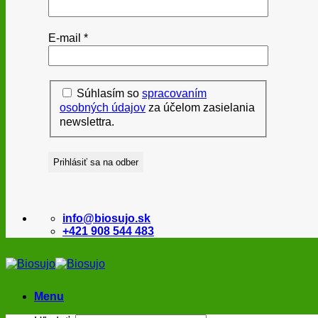
E-mail
*
Súhlasím so
spracovaním
osobných údajov
za účelom zasielania
newslettra.
info@biosujo.sk
+421 908 544 483
Menu