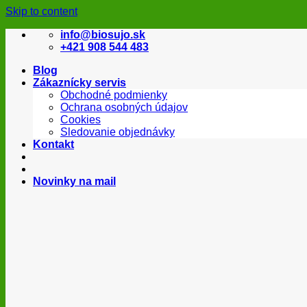
Skip to content
info@biosujo.sk
+421 908 544 483
Blog
Zákaznícky servis
Obchodné podmienky
Ochrana osobných údajov
Cookies
Sledovanie objednávky
Kontakt
Novinky na mail