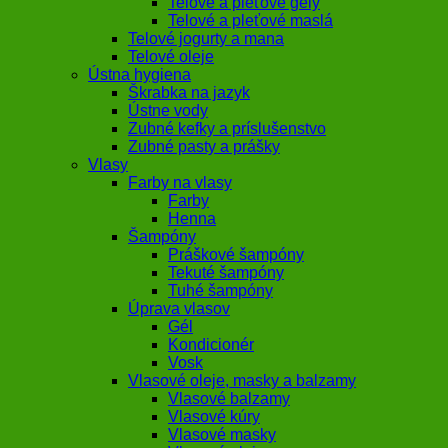
Telové a pleťové gély
Telové a pleťové maslá
Telové jogurty a mana
Telové oleje
Ústna hygiena
Škrabka na jazyk
Ústne vody
Zubné kefky a príslušenstvo
Zubné pasty a prášky
Vlasy
Farby na vlasy
Farby
Henna
Šampóny
Práškové šampóny
Tekuté šampóny
Tuhé šampóny
Úprava vlasov
Gél
Kondicionér
Vosk
Vlasové oleje, masky a balzamy
Vlasové balzamy
Vlasové kúry
Vlasové masky