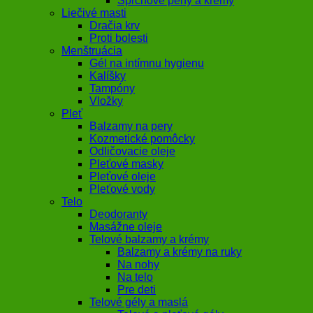
Sprchové peny a krémy
Liečivé masti
Dračia krv
Proti bolesti
Menštruácia
Gél na intímnu hygienu
Kalíšky
Tampóny
Vložky
Pleť
Balzamy na pery
Kozmetické pomôcky
Odličovacie oleje
Pleťové masky
Pleťové oleje
Pleťové vody
Telo
Deodoranty
Masážne oleje
Telové balzamy a krémy
Balzamy a krémy na ruky
Na nohy
Na telo
Pre deti
Telové gély a maslá