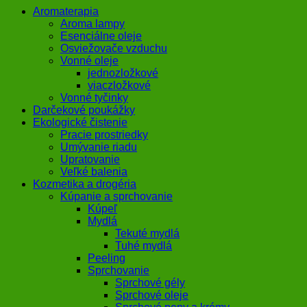
Aromaterapia
Aroma lampy
Esenciálne oleje
Osviežovače vzduchu
Vonné oleje
jednozložkové
viaczložkové
Vonné tyčinky
Darčekové poukážky
Ekologické čistenie
Pracie prostriedky
Umývanie riadu
Upratovanie
Veľké balenia
Kozmetika a drogéria
Kúpanie a sprchovanie
Kúpeľ
Mydlá
Tekuté mydlá
Tuhé mydlá
Peeling
Sprchovanie
Sprchové gély
Sprchové oleje