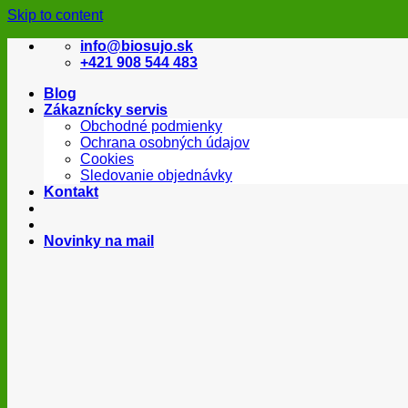
Skip to content
info@biosujo.sk
+421 908 544 483
Blog
Zákaznícky servis
Obchodné podmienky
Ochrana osobných údajov
Cookies
Sledovanie objednávky
Kontakt
Novinky na mail