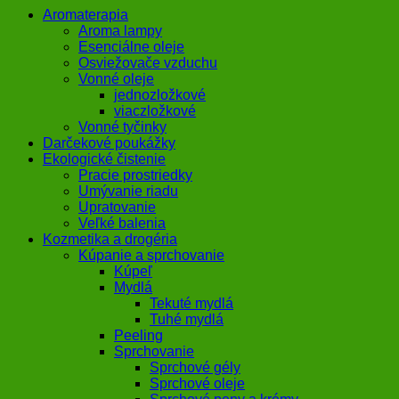
Aromaterapia
Aroma lampy
Esenciálne oleje
Osviežovače vzduchu
Vonné oleje
jednozložkové
viaczložkové
Vonné tyčinky
Darčekové poukážky
Ekologické čistenie
Pracie prostriedky
Umývanie riadu
Upratovanie
Veľké balenia
Kozmetika a drogéria
Kúpanie a sprchovanie
Kúpeľ
Mydlá
Tekuté mydlá
Tuhé mydlá
Peeling
Sprchovanie
Sprchové gély
Sprchové oleje