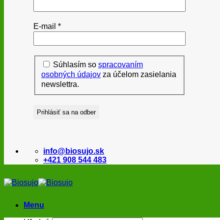
E-mail
*
Súhlasím so
spracovaním
osobných údajov
za účelom zasielania
newslettra.
info@biosujo.sk
+421 908 544 483
Menu