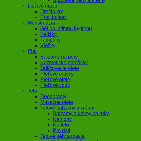
Sprchové peny a krémy
Liečivé masti
Dračia krv
Proti bolesti
Menštruácia
Gél na intímnu hygienu
Kalíšky
Tampóny
Vložky
Pleť
Balzamy na pery
Kozmetické pomôcky
Odličovacie oleje
Pleťové masky
Pleťové oleje
Pleťové vody
Telo
Deodoranty
Masážne oleje
Telové balzamy a krémy
Balzamy a krémy na ruky
Na nohy
Na telo
Pre deti
Telové gély a maslá