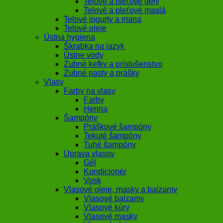
Telové a pleťové gély
Telové a pleťové maslá
Telové jogurty a mana
Telové oleje
Ústna hygiena
Škrabka na jazyk
Ústne vody
Zubné kefky a príslušenstvo
Zubné pasty a prášky
Vlasy
Farby na vlasy
Farby
Henna
Šampóny
Práškové šampóny
Tekuté šampóny
Tuhé šampóny
Úprava vlasov
Gél
Kondicionér
Vosk
Vlasové oleje, masky a balzamy
Vlasové balzamy
Vlasové kúry
Vlasové masky