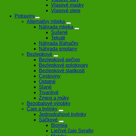
Vlasové masky
Vlasové oleje
Potraviny
Alternatívy mlieka
Náhrada mlieka
Sušené
Tekuté
Náhrada šľahačky
Náhrada smotany
Bezlepkové
Bezlepkové pečivo
Bezlepkové polotovary
Bezlepkové sladkosti
Cestoviny
Ostatné
Slané
Trvanlivé
Zmesi a múky
Bezobalové výrobky
Čaje a bylinky
Jednodruhové bylinky
Sáčkové
Biomila
Liečivé čaje Serafin