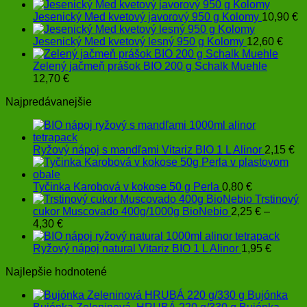
Jesenický Med kvetový javorový 950 g Kolomy
10,90
€
Jesenický Med kvetový lesný 950 g Kolomy
12,60
€
Zelený jačmeň prášok BIO 200 g Schalk Muehle
12,70
€
Najpredávanejšie
Ryžový nápoj s mandľami Vitariz BIO 1 L Alinor
2,15
€
Tyčinka Karobová v kokose 50 g Perla
0,80
€
Trstinový
cukor Muscovado 400g/1000g BioNebio
2,25
€
–
Price
4,30
€
range:
2,25 €
Ryžový nápoj natural Vitariz BIO 1 L Alinor
1,95
€
through
Najlepšie hodnotené
4,30 €