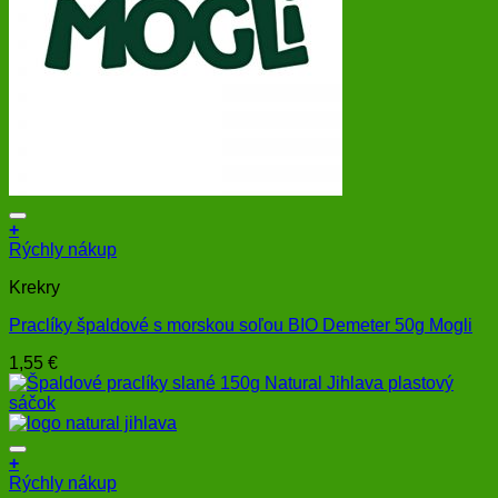
+
Rýchly nákup
Krekry
Praclíky špaldové s morskou soľou BIO Demeter 50g Mogli
1,55
€
+
Rýchly nákup