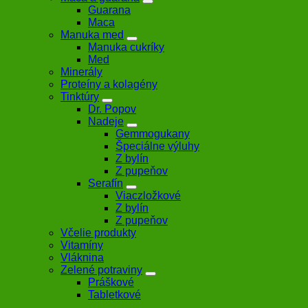
Guarana
Maca
Manuka med
Manuka cukríky
Med
Minerály
Proteíny a kolagény
Tinktúry
Dr. Popov
Nadeje
Gemmogukany
Špeciálne výluhy
Z bylín
Z pupeňov
Serafín
Viaczložkové
Z bylín
Z pupeňov
Včelie produkty
Vitamíny
Vláknina
Zelené potraviny
Práškové
Tabletkové