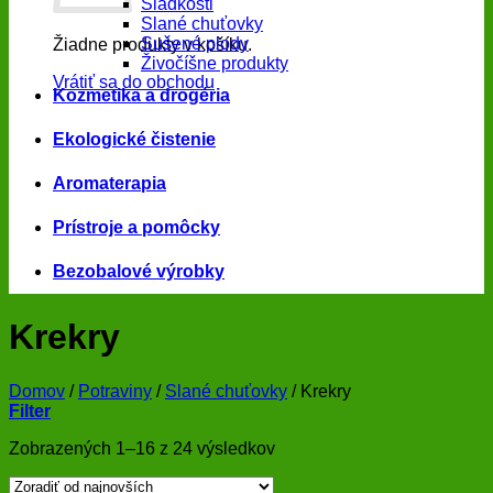
Sladkosti
Slané chuťovky
Sušené plody
Žiadne produkty v košíku.
Živočíšne produkty
Vrátiť sa do obchodu
Kozmetika a drogéria
Ekologické čistenie
Aromaterapia
Prístroje a pomôcky
Bezobalové výrobky
Krekry
Domov
/
Potraviny
/
Slané chuťovky
/
Krekry
Filter
Zoradené
Zobrazených 1–16 z 24 výsledkov
podľa
najnovších