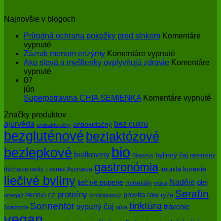
Najnovšie v blogoch
Prírodná ochrana pokožky pred slnkom
Komentáre
na
vypnuté
Prírodná
na
Zázrak menom enzýmy
Komentáre vypnuté
ochrana
Zázrak
Ako slová a myšlienky ovplyvňujú zdravie
Komentáre
pokožky
na
menom
vypnuté
pred
Ako
enzýmy
07
slnkom
slová
jún
a
na
Superpotravina CHIA SEMIENKA
Komentáre vypnuté
myšlienky
Su
Značky produktov
ovplyvňujú
CH
bez cukru
ajurvéda
zdravie
SE
antioxidačný
antibakteriálny
bezgluténové
bezlaktózové
bio
bezlepkové
bielkoviny
bylinný čaj
cestoviny
Biopurus
gastronómia
imunita
korenie
dýchacie cesty
Everest Ayurveda
liečivé byliny
Naděje
olej
liečivé pupene
minerály
múka
Serafin
proteíny
raw
provita
ryža
omega3
PROBIO CZ
protizápalový
tinktúra
Sonnentor
sypaný čaj
trávenie
sója
Soaphoria
vegan