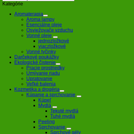
Kategórie
Aromaterapia
Aroma lampy
Esenciálne oleje
Osviežovače vzduchu
Vonné oleje
jednozložkové
viaczložkové
Vonné tyčinky
Darčekové poukážky
Ekologické čistenie
Pracie prostriedky
Umývanie riadu
Upratovanie
Veľké balenia
Kozmetika a drogéria
Kúpanie a sprchovanie
Kúpeľ
Mydlá
Tekuté mydlá
Tuhé mydlá
Peeling
Sprchovanie
Sprchové gély