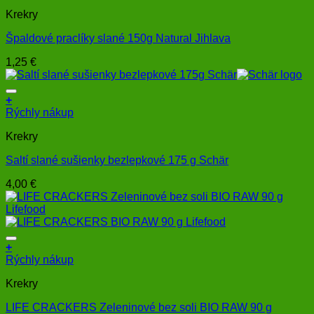
Krekry
Špaldové praclíky slané 150g Natural Jihlava
1,25
€
+
Rýchly nákup
Krekry
Saltí slané sušienky bezlepkové 175 g Schär
4,00
€
+
Rýchly nákup
Krekry
LIFE CRACKERS Zeleninové bez soli BIO RAW 90 g