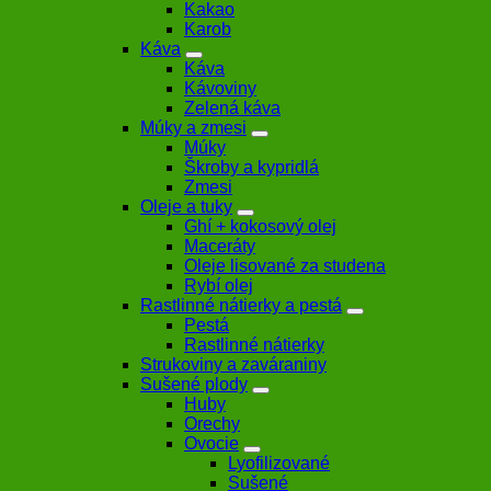
Kakao
Karob
Káva
Káva
Kávoviny
Zelená káva
Múky a zmesi
Múky
Škroby a kypridlá
Zmesi
Oleje a tuky
Ghí + kokosový olej
Maceráty
Oleje lisované za studena
Rybí olej
Rastlinné nátierky a pestá
Pestá
Rastlinné nátierky
Strukoviny a zaváraniny
Sušené plody
Huby
Orechy
Ovocie
Lyofilizované
Sušené