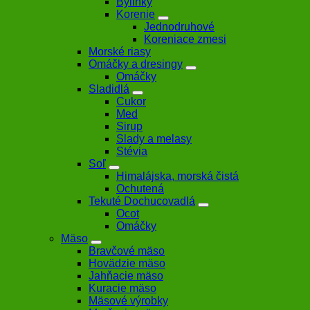
Bylinky
Korenie
Jednodruhové
Koreniace zmesi
Morské riasy
Omáčky a dresingy
Omáčky
Sladidlá
Cukor
Med
Sirup
Slady a melasy
Stévia
Soľ
Himalájska, morská čistá
Ochutená
Tekuté Dochucovadlá
Ocot
Omáčky
Mäso
Bravčové mäso
Hovädzie mäso
Jahňacie mäso
Kuracie mäso
Mäsové výrobky