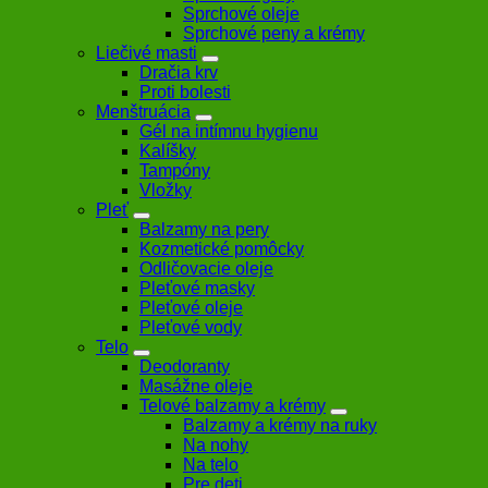
Sprchové oleje
Sprchové peny a krémy
Liečivé masti
Dračia krv
Proti bolesti
Menštruácia
Gél na intímnu hygienu
Kalíšky
Tampóny
Vložky
Pleť
Balzamy na pery
Kozmetické pomôcky
Odličovacie oleje
Pleťové masky
Pleťové oleje
Pleťové vody
Telo
Deodoranty
Masážne oleje
Telové balzamy a krémy
Balzamy a krémy na ruky
Na nohy
Na telo
Pre deti