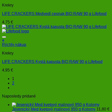
Krekry
LIFE CRACKERS Medvedí cesnak BIO RAW 90 g Lifefood
4,75
€
+
Rýchly nákup
Krekry
LIFE CRACKERS Kyslá kapusta BIO RAW 90 g Lifefood
4,95
€
1
2
Naposledy pridané
Jesenický Med kvetový malinový 950 g Kolomy
11,80
€