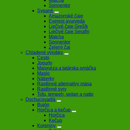
Matcha
Sonnentor
Sypané
Amazonské čaje
Everest ayurveda
Liečivé čaje Grešík
Liečivé čaje Serafín
Matcha
Sonnentor
Zelený čaj
Chladené výrobky
Cesto
Jogurty
Majonéza a tatárska omáčka
Maslo
Nátierky
Rastlinné alternatívy mäsa
Rastlinné syry
Tofu, tempeh, seitan a natto
Dochucovadlá
Bujón
Horčica a kečup
Horčica
Kečup
Koreniny