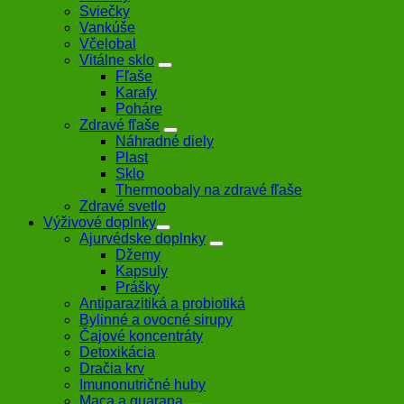
Sviečky
Vankúše
Včelobal
Vitálne sklo
Fľaše
Karafy
Poháre
Zdravé fľaše
Náhradné diely
Plast
Sklo
Thermoobaly na zdravé fľaše
Zdravé svetlo
Výživové doplnky
Ajurvédske doplnky
Džemy
Kapsuly
Prášky
Antiparazitiká a probiotiká
Bylinné a ovocné sirupy
Čajové koncentráty
Detoxikácia
Dračia krv
Imunonutričné huby
Maca a guarana