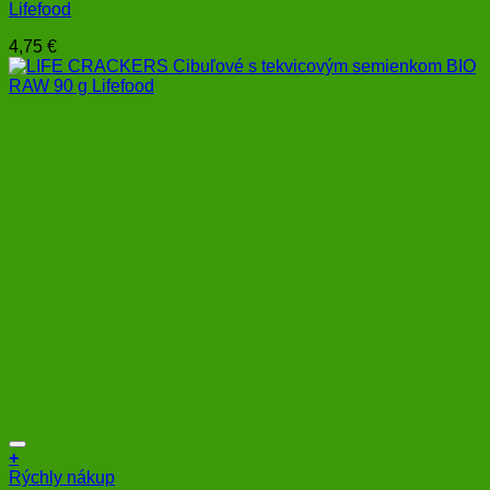
Lifefood
4,75
€
+
Rýchly nákup