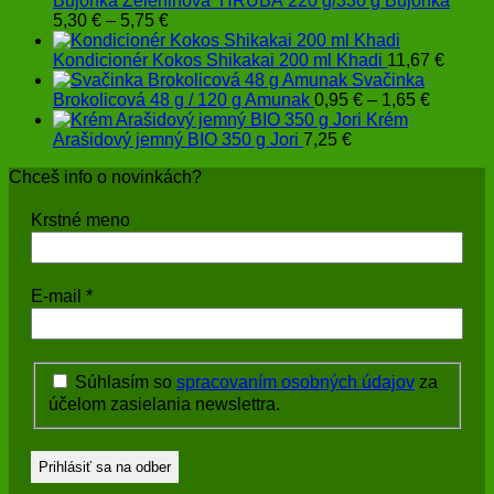
Bujónka Zeleninová HRUBÁ 220 g/330 g Bujónka
Price
5,30
€
–
5,75
€
range:
5,30 €
Kondicionér Kokos Shikakai 200 ml Khadi
11,67
€
through
Svačinka
5,75 €
Price
Brokolicová 48 g / 120 g Amunak
0,95
€
–
1,65
€
range:
Krém
0,95 €
Arašidový jemný BIO 350 g Jori
7,25
€
through
Chceš info o novinkách?
1,65 €
Krstné meno
E-mail
*
Súhlasím so
spracovaním osobných údajov
za
účelom zasielania newslettra.