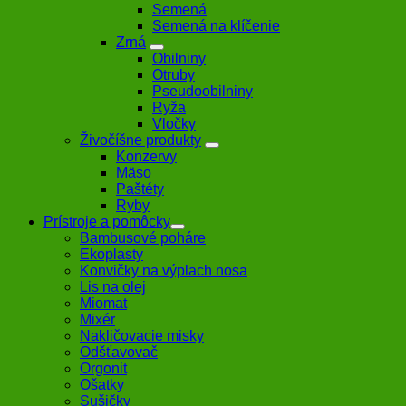
Semená
Semená na klíčenie
Zrná
Obilniny
Otruby
Pseudoobilniny
Ryža
Vločky
Živočíšne produkty
Konzervy
Mäso
Paštéty
Ryby
Prístroje a pomôcky
Bambusové poháre
Ekoplasty
Konvičky na výplach nosa
Lis na olej
Miomat
Mixér
Nakličovacie misky
Odšťavovač
Orgonit
Ošatky
Sušičky