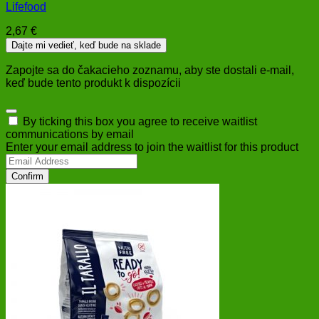
Lifefood
2,67
€
Dajte mi vedieť, keď bude na sklade
Zapojte sa do čakacieho zoznamu, aby ste dostali e-mail,
keď bude tento produkt k dispozícii
Dismiss
By ticking this box you agree to receive waitlist
notification
communications by email
Enter your email address to join the waitlist for this product
Confirm