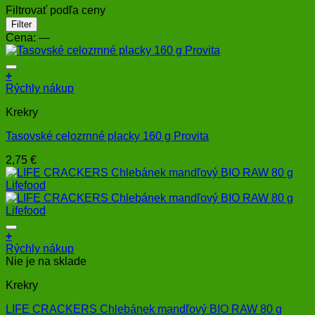
Filtrovať podľa ceny
Minimálna
Maximálna
Filter
cena
cena
Cena:
—
+
Rýchly nákup
Krekry
Tasovské celozrnné placky 160 g Provita
2,75
€
+
Rýchly nákup
Nie je na sklade
Krekry
LIFE CRACKERS Chlebánek mandľový BIO RAW 80 g