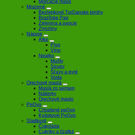
Morčacie mäso
Mrazené
Bezlepkové Turčianske pirohy
Brazílske Pao
Zelenina a ovocie
Zmrzliny
Nápoje
Alko
Pivo
Víno
Nealko
Mušty
Sirupy
Šťavy a pyré
Voda
Orechové maslá
Maslá zo semien
Nátierky
Orechové maslo
Pečivo
Chladené pečivo
Kváskové Pečivo
Sladkosti
Čokoláda
Cukríky a lízatká