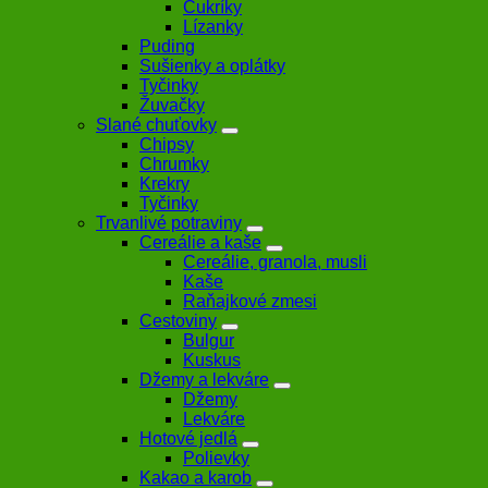
Cukríky
Lízanky
Puding
Sušienky a oplátky
Tyčinky
Žuvačky
Slané chuťovky
Chipsy
Chrumky
Krekry
Tyčinky
Trvanlivé potraviny
Cereálie a kaše
Cereálie, granola, musli
Kaše
Raňajkové zmesi
Cestoviny
Bulgur
Kuskus
Džemy a lekváre
Džemy
Lekváre
Hotové jedlá
Polievky
Kakao a karob