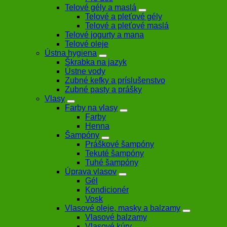
Telové gély a maslá
Telové a pleťové gély
Telové a pleťové maslá
Telové jogurty a mana
Telové oleje
Ústna hygiena
Škrabka na jazyk
Ústne vody
Zubné kefky a príslušenstvo
Zubné pasty a prášky
Vlasy
Farby na vlasy
Farby
Henna
Šampóny
Práškové šampóny
Tekuté šampóny
Tuhé šampóny
Úprava vlasov
Gél
Kondicionér
Vosk
Vlasové oleje, masky a balzamy
Vlasové balzamy
Vlasové kúry