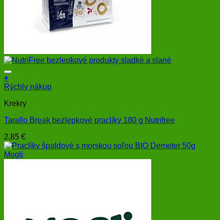
+
Rýchly nákup
Krekry
Tarallo Break bezlepkové praclíky 180 g Nutrifree
2,85
€