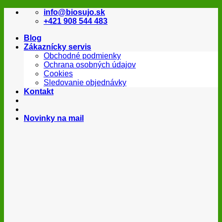
Skip
info@biosujo.sk
to
+421 908 544 483
content
Blog
Zákaznícky servis
Obchodné podmienky
Ochrana osobných údajov
Cookies
Sledovanie objednávky
Kontakt
Novinky na mail