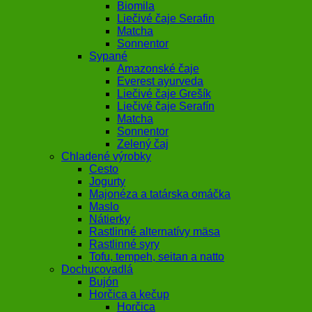
Biomila
Liečivé čaje Serafin
Matcha
Sonnentor
Sypané
Amazonské čaje
Everest ayurveda
Liečivé čaje Grešík
Liečivé čaje Serafín
Matcha
Sonnentor
Zelený čaj
Chladené výrobky
Cesto
Jogurty
Majonéza a tatárska omáčka
Maslo
Nátierky
Rastlinné alternatívy mäsa
Rastlinné syry
Tofu, tempeh, seitan a natto
Dochucovadlá
Bujón
Horčica a kečup
Horčica