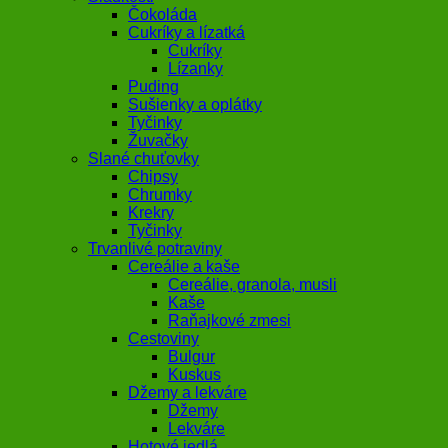
Čokoláda
Cukríky a lízatká
Cukríky
Lízanky
Puding
Sušienky a oplátky
Tyčinky
Žuvačky
Slané chuťovky
Chipsy
Chrumky
Krekry
Tyčinky
Trvanlivé potraviny
Cereálie a kaše
Cereálie, granola, musli
Kaše
Raňajkové zmesi
Cestoviny
Bulgur
Kuskus
Džemy a lekváre
Džemy
Lekváre
Hotové jedlá