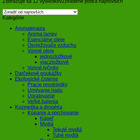
Zobrazuje sa 12 výsledkov
Zoradené podľa najnovších
Kategórie
Aromaterapia
Aroma lampy
Esenciálne oleje
Osviežovače vzduchu
Vonné oleje
jednozložkové
viaczložkové
Vonné tyčinky
Darčekové poukážky
Ekologické čistenie
Pracie prostriedky
Umývanie riadu
Upratovanie
Veľké balenia
Kozmetika a drogéria
Kúpanie a sprchovanie
Kúpeľ
Mydlá
Tekuté mydlá
Tuhé mydlá