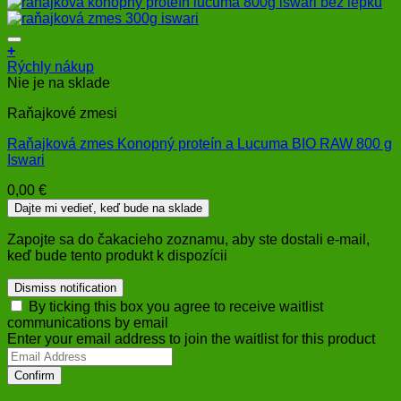
+
Rýchly nákup
Nie je na sklade
Raňajkové zmesi
Raňajková zmes Konopný proteín a Lucuma BIO RAW 800 g
Iswari
0,00
€
Dajte mi vedieť, keď bude na sklade
Zapojte sa do čakacieho zoznamu, aby ste dostali e-mail,
keď bude tento produkt k dispozícii
Dismiss notification
By ticking this box you agree to receive waitlist
communications by email
Enter your email address to join the waitlist for this product
Confirm