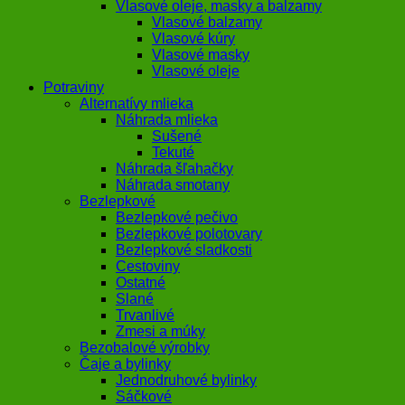
Vlasové oleje, masky a balzamy
Vlasové balzamy
Vlasové kúry
Vlasové masky
Vlasové oleje
Potraviny
Alternatívy mlieka
Náhrada mlieka
Sušené
Tekuté
Náhrada šľahačky
Náhrada smotany
Bezlepkové
Bezlepkové pečivo
Bezlepkové polotovary
Bezlepkové sladkosti
Cestoviny
Ostatné
Slané
Trvanlivé
Zmesi a múky
Bezobalové výrobky
Čaje a bylinky
Jednodruhové bylinky
Sáčkové