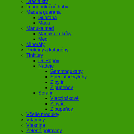
Dračia krv
Imunonutričné huby
Maca a guarana
Guarana
Maca
Manuka med
Manuka cukríky
Med
Minerály
Proteíny a kolagény
Tinktúry
Dr. Popov
Nadeje
Gemmogukany
Špeciálne výluhy
Z bylín
Z pupeňov
Serafín
Viaczložkové
Z bylín
Z pupeňov
Včelie produkty
Vitamíny
Vláknina
Zelené potraviny