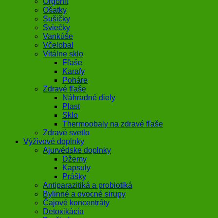
Orgonit
Ošatky
Sušičky
Sviečky
Vankúše
Včelobal
Vitálne sklo
Fľaše
Karafy
Poháre
Zdravé fľaše
Náhradné diely
Plast
Sklo
Thermoobaly na zdravé fľaše
Zdravé svetlo
Výživové doplnky
Ajurvédske doplnky
Džemy
Kapsuly
Prášky
Antiparazitiká a probiotiká
Bylinné a ovocné sirupy
Čajové koncentráty
Detoxikácia