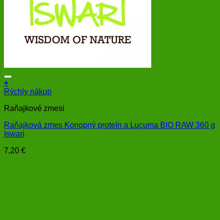
+
Rýchly nákup
Raňajkové zmesi
Raňajková zmes Konopný proteín a Lucuma BIO RAW 360 g
Iswari
7,20
€