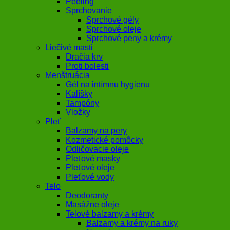
Peeling
Sprchovanie
Sprchové gély
Sprchové oleje
Sprchové peny a krémy
Liečivé masti
Dračia krv
Proti bolesti
Menštruácia
Gél na intímnu hygienu
Kalíšky
Tampóny
Vložky
Pleť
Balzamy na pery
Kozmetické pomôcky
Odličovacie oleje
Pleťové masky
Pleťové oleje
Pleťové vody
Telo
Deodoranty
Masážne oleje
Telové balzamy a krémy
Balzamy a krémy na ruky