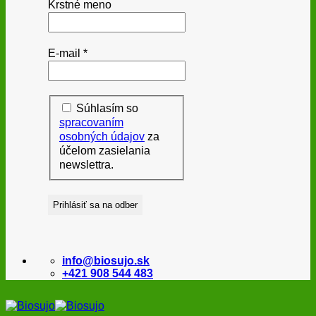
Krstné meno
E-mail
*
Súhlasím so
spracovaním
osobných údajov
za
účelom zasielania
newslettra.
info@biosujo.sk
+421 908 544 483