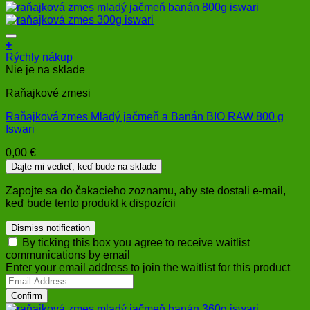
+
Rýchly nákup
Nie je na sklade
Raňajkové zmesi
Raňajková zmes Mladý jačmeň a Banán BIO RAW 800 g
Iswari
0,00
€
Dajte mi vedieť, keď bude na sklade
Zapojte sa do čakacieho zoznamu, aby ste dostali e-mail,
keď bude tento produkt k dispozícii
Dismiss notification
By ticking this box you agree to receive waitlist
communications by email
Enter your email address to join the waitlist for this product
Confirm