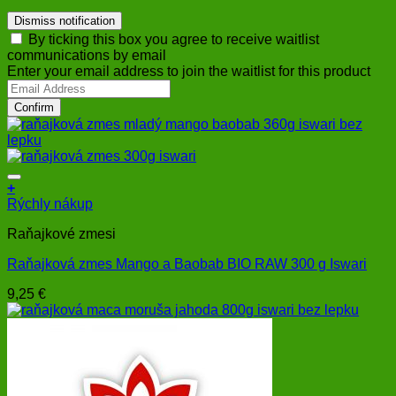
Dismiss notification
By ticking this box you agree to receive waitlist
communications by email
Enter your email address to join the waitlist for this product
Confirm
+
Rýchly nákup
Raňajkové zmesi
Raňajková zmes Mango a Baobab BIO RAW 300 g Iswari
9,25
€