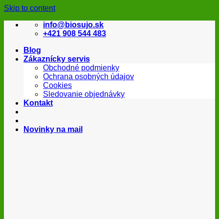
Skip to content
info@biosujo.sk
+421 908 544 483
Blog
Zákaznícky servis
Obchodné podmienky
Ochrana osobných údajov
Cookies
Sledovanie objednávky
Kontakt
Novinky na mail