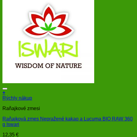
+
Rýchly nákup
Raňajkové zmesi
Raňajková zmes Nepražené kakao a Lucuma BIO RAW 360
g Iswari
12,35
€