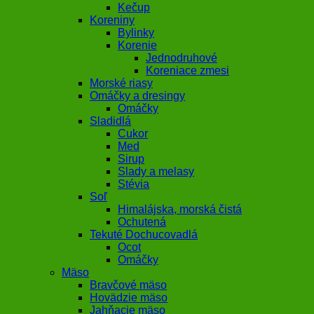
Kečup
Koreniny
Bylinky
Korenie
Jednodruhové
Koreniace zmesi
Morské riasy
Omáčky a dresingy
Omáčky
Sladidlá
Cukor
Med
Sirup
Slady a melasy
Stévia
Soľ
Himalájska, morská čistá
Ochutená
Tekuté Dochucovadlá
Ocot
Omáčky
Mäso
Bravčové mäso
Hovädzie mäso
Jahňacie mäso