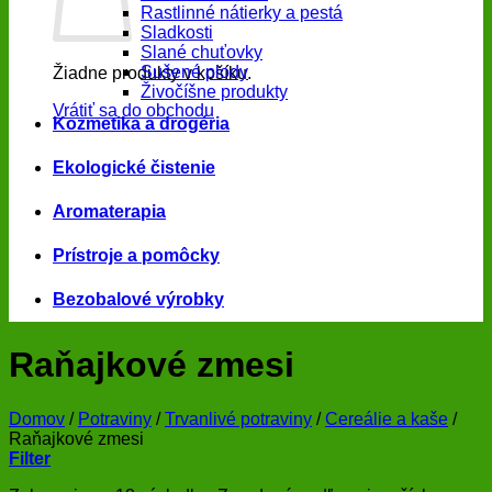
Rastlinné nátierky a pestá
Sladkosti
Slané chuťovky
Sušené plody
Žiadne produkty v košíku.
Živočíšne produkty
Vrátiť sa do obchodu
Kozmetika a drogéria
Ekologické čistenie
Aromaterapia
Prístroje a pomôcky
Bezobalové výrobky
Raňajkové zmesi
Domov
/
Potraviny
/
Trvanlivé potraviny
/
Cereálie a kaše
/
Raňajkové zmesi
Filter