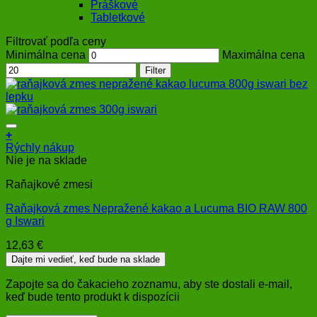
Práškové
Tabletkové
Filtrovať podľa ceny
Minimálna cena
Maximálna cena
Filter
+
Rýchly nákup
Nie je na sklade
Raňajkové zmesi
Raňajková zmes Nepražené kakao a Lucuma BIO RAW 800
g Iswari
12,63
€
Dajte mi vedieť, keď bude na sklade
Zapojte sa do čakacieho zoznamu, aby ste dostali e-mail,
keď bude tento produkt k dispozícii