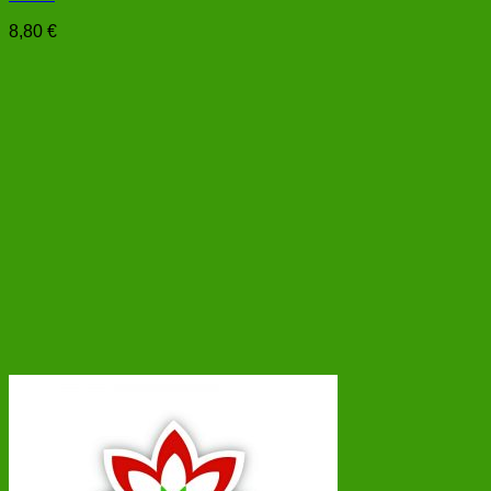
8,80
€