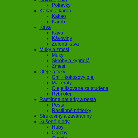
Polievky
Kakao a karob
Kakao
Karob
Káva
Káva
Kávoviny
Zelená káva
Múky a zmesi
Múky
Škroby a kypridlá
Zmesi
Oleje a tuky
Ghí + kokosový olej
Maceráty
Oleje lisované za studena
Rybí olej
Rastlinné nátierky a pestá
Pestá
Rastlinné nátierky
Strukoviny a zaváraniny
Sušené plody
Huby
Orechy