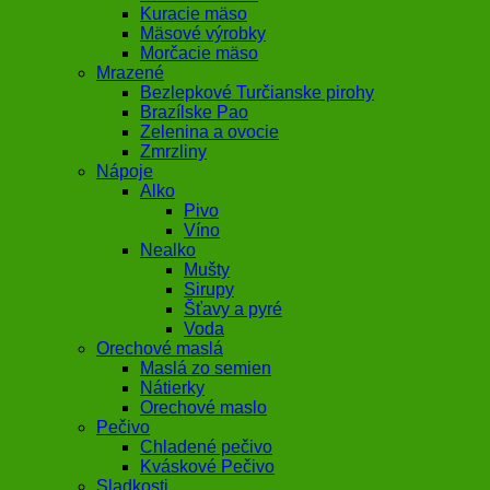
Kuracie mäso
Mäsové výrobky
Morčacie mäso
Mrazené
Bezlepkové Turčianske pirohy
Brazílske Pao
Zelenina a ovocie
Zmrzliny
Nápoje
Alko
Pivo
Víno
Nealko
Mušty
Sirupy
Šťavy a pyré
Voda
Orechové maslá
Maslá zo semien
Nátierky
Orechové maslo
Pečivo
Chladené pečivo
Kváskové Pečivo
Sladkosti