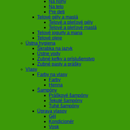
Na nohy
Na telo
Pre deti
Telové gély a maslá
Telové a pleťové gély
Telové a pleťové maslá
Telové jogurty a mana
Telové oleje
Ústna hygiena
Škrabka na jazyk
Ústne vody
Zubné kefky a príslušenstvo
Zubné pasty a prášky
Vlasy
Farby na vlasy
Farby
Henna
Šampóny
Práškové šampóny
Tekuté šampóny
Tuhé šampóny
Úprava vlasov
Gél
Kondicionér
Vosk