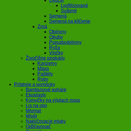
Ovocie
Lyofilizované
Sušené
Semená
Semená na klíčenie
Zrná
Obilniny
Otruby
Pseudoobilniny
Ryža
Vločky
Živočíšne produkty
Konzervy
Mäso
Paštéty
Ryby
Prístroje a pomôcky
Bambusové poháre
Ekoplasty
Konvičky na výplach nosa
Lis na olej
Miomat
Mixér
Nakličovacie misky
Odšťavovač