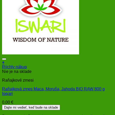
+
Rýchly nákup
Nie je na sklade
Raňajkové zmesi
Raňajková zmes Maca, Moruša, Jahoda BIO RAW 800 g
Iswari
0,00
€
Dajte mi vedieť, keď bude na sklade