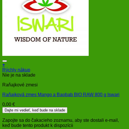
+
Rýchly nákup
Nie je na sklade
Raňajkové zmesi
Raňajková zmes Mango a Baobab BIO RAW 800 g Iswari
0,00
€
Dajte mi vedieť, keď bude na sklade
Zapojte sa do čakacieho zoznamu, aby ste dostali e-mail,
keď bude tento produkt k dispozícii