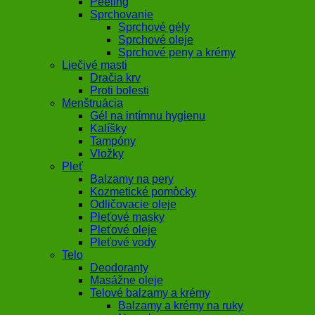
Peeling
Sprchovanie
Sprchové gély
Sprchové oleje
Sprchové peny a krémy
Liečivé masti
Dračia krv
Proti bolesti
Menštruácia
Gél na intímnu hygienu
Kalíšky
Tampóny
Vložky
Pleť
Balzamy na pery
Kozmetické pomôcky
Odličovacie oleje
Pleťové masky
Pleťové oleje
Pleťové vody
Telo
Deodoranty
Masážne oleje
Telové balzamy a krémy
Balzamy a krémy na ruky