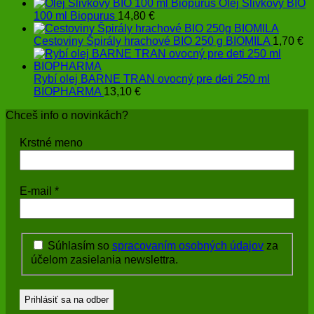
Olej Slivkový BIO
100 ml Biopurus
14,80
€
Cestoviny Špirály hrachové BIO 250 g BIOMILA
1,70
€
Rybí olej BARNE TRAN ovocný pre deti 250 ml
BIOPHARMA
13,10
€
Chceš info o novinkách?
Krstné meno
E-mail
*
Súhlasím so
spracovaním osobných údajov
za
účelom zasielania newslettra.