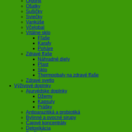
Orgonit
Ošatky
Sušičky
Sviečky
Vankúše
Včelobal
Vitálne sklo
Fľaše
Karafy
Poháre
Zdravé fľaše
Náhradné diely
Plast
Sklo
Thermoobaly na zdravé fľaše
Zdravé svetlo
Výživové doplnky
Ajurvédske doplnky
Džemy
Kapsuly
Prášky
Antiparazitiká a probiotiká
Bylinné a ovocné sirupy
Čajové koncentráty
Detoxikácia