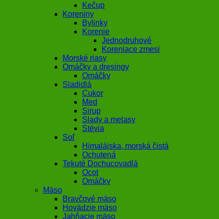
Kečup
Koreniny
Bylinky
Korenie
Jednodruhové
Koreniace zmesi
Morské riasy
Omáčky a dresingy
Omáčky
Sladidlá
Cukor
Med
Sirup
Slady a melasy
Stévia
Soľ
Himalájska, morská čistá
Ochutená
Tekuté Dochucovadlá
Ocot
Omáčky
Mäso
Bravčové mäso
Hovädzie mäso
Jahňacie mäso