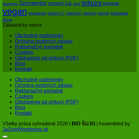
tinktúra
Sonnentor
sypaný čaj
trávenie
sója
Soaphoria
vegan
čokoláda
vitamín C
vegetarián
vitamín E
vitamíny
vápnik
šťava
Zákaznícky servis
Obchodné podmienky
Ochrana osobných údajov
Reklamačný poriadok
Cookies
Odstúpenie od zmluvy (PDF)
Blog
Kontakt
Obchodné podmienky
Ochrana osobných údajov
Reklamačný poriadok
Cookies
Odstúpenie od zmluvy (PDF)
Blog
Kontakt
Všetky práva vyhradené 2026 |
BIO ŠUJO
| Assembled by
JaSomWordpress.sk