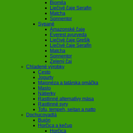
Biomila
Liečivé čaje Serafin
Matcha
Sonnentor
Sypané
Amazonské čaje
Everest ayurveda
Liečivé čaje Grešík
Liečivé čaje Serafín
Matcha
Sonnentor
Zelený čaj
Chladené výrobky
Cesto
Jogurty
Majonéza a tatárska omáčka
Maslo
Nátierky
Rastlinné alternatívy mäsa
Rastlinné syry
Tofu, tempeh, seitan a natto
Dochucovadlá
Bujón
Horčica a kečup
Horčica