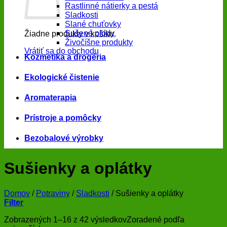
Rastlinné nátierky a pestá
Sladkosti
Slané chuťovky
Sušené plody
Žiadne produkty v košíku.
Živočíšne produkty
Vrátiť sa do obchodu
Kozmetika a drogéria
Ekologické čistenie
Aromaterapia
Prístroje a pomôcky
Bezobalové výrobky
Sušienky a oplátky
Domov
/
Potraviny
/
Sladkosti
/
Sušienky a oplátky
Filter
Zobrazených 1–16 z 42 výsledkov
Zoradené podľa