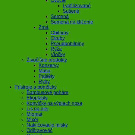
Ovocie
Lyofilizované
Sušené
Semená
Semená na klíčenie
Zrná
Obilniny
Otruby
Pseudoobilniny
Ryža
Vločky
Živočíšne produkty
Konzervy
Mäso
Paštéty
Ryby
Prístroje a pomôcky
Bambusové poháre
Ekoplasty
Konvičky na výplach nosa
Lis na olej
Miomat
Mixér
Nakličovacie misky
Odšťavovač