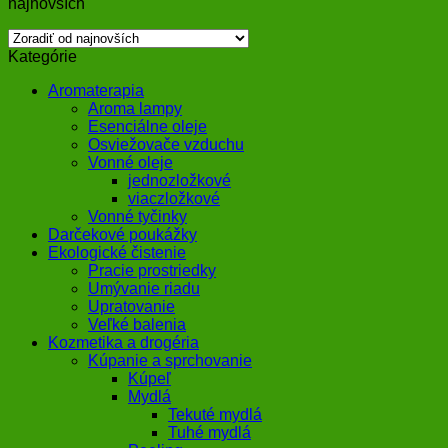
najnovších
Kategórie
Aromaterapia
Aroma lampy
Esenciálne oleje
Osviežovače vzduchu
Vonné oleje
jednozložkové
viaczložkové
Vonné tyčinky
Darčekové poukážky
Ekologické čistenie
Pracie prostriedky
Umývanie riadu
Upratovanie
Veľké balenia
Kozmetika a drogéria
Kúpanie a sprchovanie
Kúpeľ
Mydlá
Tekuté mydlá
Tuhé mydlá