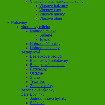
Vlasové oleje, masky a balzamy
Vlasové balzamy
Vlasové kúry
Vlasové masky
Vlasové oleje
Potraviny
Alternatívy mlieka
Náhrada mlieka
Sušené
Tekuté
Náhrada šľahačky
Náhrada smotany
Bezlepkové
Bezlepkové pečivo
Bezlepkové polotovary
Bezlepkové sladkosti
Cestoviny
Ostatné
Slané
Trvanlivé
Zmesi a múky
Bezobalové výrobky
Čaje a bylinky
Jednodruhové bylinky
Sáčkové