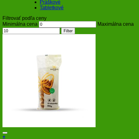
Práškové
Tabletkové
Filtrovať podľa ceny
Minimálna cena
Maximálna cena
Filter
+