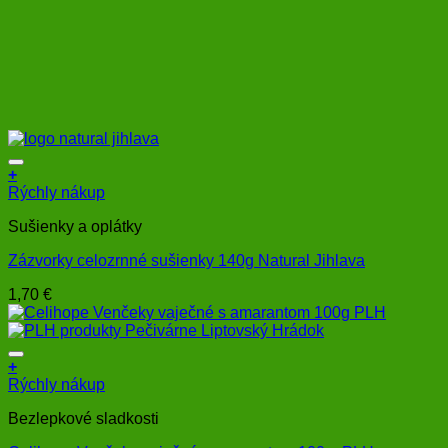
+
Rýchly nákup
Sušienky a oplátky
Zázvorky celozrnné sušienky 140g Natural Jihlava
1,70
€
+
Rýchly nákup
Bezlepkové sladkosti