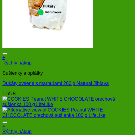
+
Rýchly nákup
Sušienky a oplátky
Dukáty ovsené s marhuľami 200 g Natural Jihlava
1,65
€
+
Rýchly nákup