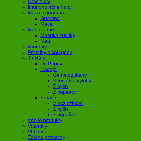
Dračia krv
Imunonutričné huby
Maca a guarana
Guarana
Maca
Manuka med
Manuka cukríky
Med
Minerály
Proteíny a kolagény
Tinktúry
Dr. Popov
Nadeje
Gemmogukany
Špeciálne výluhy
Z bylín
Z pupeňov
Serafín
Viaczložkové
Z bylín
Z pupeňov
Včelie produkty
Vitamíny
Vláknina
Zelené potraviny