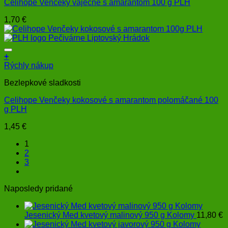
Celihope Venčeky vaječné s amarantom 100 g PLH
1,70
€
+
Rýchly nákup
Bezlepkové sladkosti
Celihope Venčeky kokosové s amarantom polomáčané 100
g PLH
1,45
€
1
2
3
Naposledy pridané
Jesenický Med kvetový malinový 950 g Kolomy
11,80
€