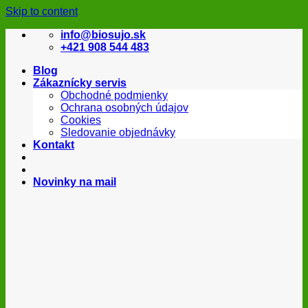
Skip to content
info@biosujo.sk
+421 908 544 483
Blog
Zákaznícky servis
Obchodné podmienky
Ochrana osobných údajov
Cookies
Sledovanie objednávky
Kontakt
Novinky na mail