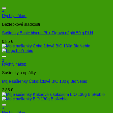
+
Rýchly nákup
Bezlepkové sladkosti
Sušienky Basic biscuit Ph+ Figová náplň 50 g PLH
0,85
€
+
Rýchly nákup
Sušienky a oplátky
Moje sušienky Čokoládové BIO 130 g BioNebio
2,85
€
+
Rýchly nákup