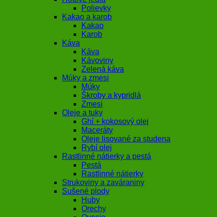
Polievky
Kakao a karob
Kakao
Karob
Káva
Káva
Kávoviny
Zelená káva
Múky a zmesi
Múky
Škroby a kypridlá
Zmesi
Oleje a tuky
Ghí + kokosový olej
Maceráty
Oleje lisované za studena
Rybí olej
Rastlinné nátierky a pestá
Pestá
Rastlinné nátierky
Strukoviny a zaváraniny
Sušené plody
Huby
Orechy