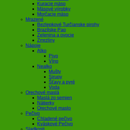
Kuracie mäso
Mäsové výrobky
Morčacie mäso
Mrazené
Bezlepkové Turčianske pirohy
Brazílske Pao
Zelenina a ovocie
Zmrzliny
Nápoje
Alko
Pivo
Víno
Nealko
Mušty
Sirupy
Šťavy a pyré
Voda
Orechové maslá
Maslá zo semien
Nátierky
Orechové maslo
Pečivo
Chladené pečivo
Kváskové Pečivo
Sladkosti