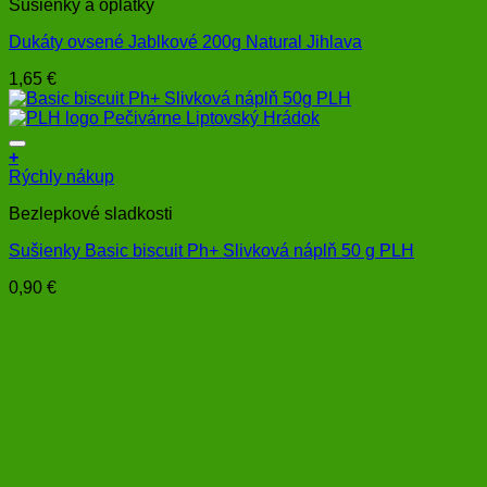
Sušienky a oplátky
Dukáty ovsené Jablkové 200g Natural Jihlava
1,65
€
+
Rýchly nákup
Bezlepkové sladkosti
Sušienky Basic biscuit Ph+ Slivková náplň 50 g PLH
0,90
€