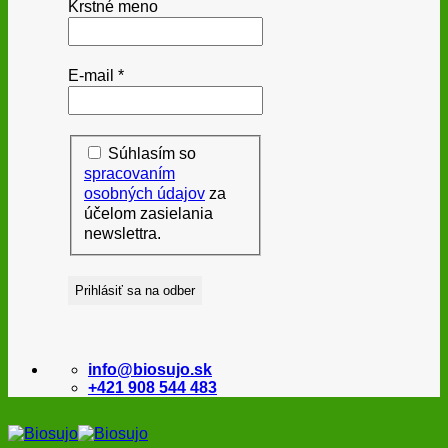
Krstné meno
E-mail
*
Súhlasím so
spracovaním
osobných údajov
za
účelom zasielania
newslettra.
info@biosujo.sk
+421 908 544 483