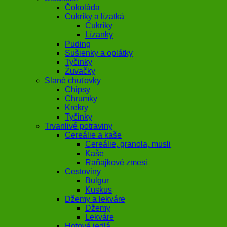
Čokoláda
Cukríky a lízatká
Cukríky
Lízanky
Puding
Sušienky a oplátky
Tyčinky
Žuvačky
Slané chuťovky
Chipsy
Chrumky
Krekry
Tyčinky
Trvanlivé potraviny
Cereálie a kaše
Cereálie, granola, musli
Kaše
Raňajkové zmesi
Cestoviny
Bulgur
Kuskus
Džemy a lekváre
Džemy
Lekváre
Hotové jedlá