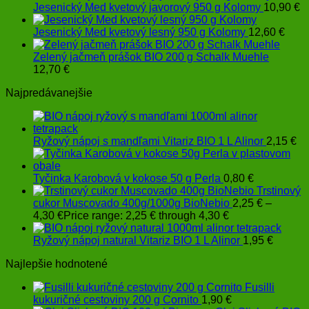
Jesenický Med kvetový javorový 950 g Kolomy
10,90
€
Jesenický Med kvetový lesný 950 g Kolomy
12,60
€
Zelený jačmeň prášok BIO 200 g Schalk Muehle
12,70
€
Najpredávanejšie
Ryžový nápoj s mandľami Vitariz BIO 1 L Alinor
2,15
€
Tyčinka Karobová v kokose 50 g Perla
0,80
€
Trstinový
cukor Muscovado 400g/1000g BioNebio
2,25
€
–
4,30
€
Price range: 2,25 € through 4,30 €
Ryžový nápoj natural Vitariz BIO 1 L Alinor
1,95
€
Najlepšie hodnotené
Fusilli
kukuričné cestoviny 200 g Cornito
1,90
€