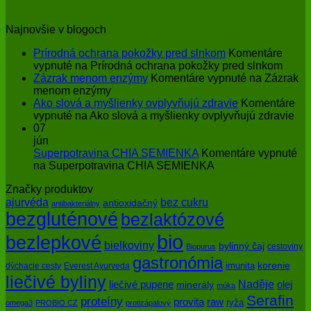
Najnovšie v blogoch
Prírodná ochrana pokožky pred slnkom
Komentáre
vypnuté
na Prírodná ochrana pokožky pred slnkom
Zázrak menom enzýmy
Komentáre vypnuté
na Zázrak
menom enzýmy
Ako slová a myšlienky ovplyvňujú zdravie
Komentáre
vypnuté
na Ako slová a myšlienky ovplyvňujú zdravie
07
jún
Superpotravina CHIA SEMIENKA
Komentáre vypnuté
na Superpotravina CHIA SEMIENKA
Značky produktov
bez cukru
ajurvéda
antioxidačný
antibakteriálny
bezgluténové
bezlaktózové
bio
bezlepkové
bielkoviny
bylinný čaj
cestoviny
Biopurus
gastronómia
imunita
korenie
dýchacie cesty
Everest Ayurveda
liečivé byliny
Naděje
olej
liečivé pupene
minerály
múka
Serafin
proteíny
raw
provita
ryža
omega3
PROBIO CZ
protizápalový