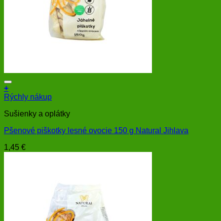
+
Rýchly nákup
Sušienky a oplátky
Pšenové piškotky lesné ovocie 150 g Natural Jihlava
1,45
€