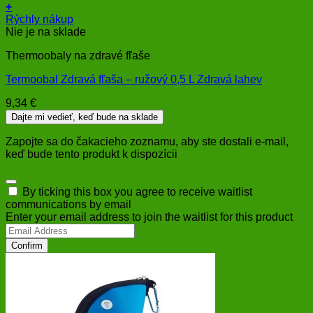
+
Rýchly nákup
Nie je na sklade
Thermoobaly na zdravé fľaše
Termoobal Zdravá fľaša – ružový 0,5 L Zdravá lahev
9,34
€
Dajte mi vedieť, keď bude na sklade
Zapojte sa do čakacieho zoznamu, aby ste dostali e-mail,
keď bude tento produkt k dispozícii
Dismiss
By ticking this box you agree to receive waitlist
notification
communications by email
Enter your email address to join the waitlist for this product
Confirm