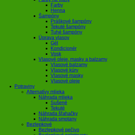
Farby
Henna
Šampóny
Práškové šampóny
Tekuté šampóny
Tuhé šampóny
Úprava vlasov
Gél
Kondicionér
Vosk
Vlasové oleje, masky a balzamy
Vlasové balzamy
Vlasové kúry
Vlasové masky
Vlasové oleje
Potraviny
Alternatívy mlieka
Náhrada mlieka
Sušené
Tekuté
Náhrada šľahačky
Náhrada smotany
Bezlepkové
Bezlepkové pečivo