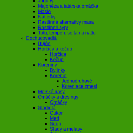
Jogurty
Majonéza a tatárska omáčka
Maslo
Nátierky
Rastlinné alternatívy mäsa
Rastlinné syry
Tofu, tempeh, seitan a natto
Dochucovadlá
Bujón
Horčica a kečup
Horčica
Kečup
Koreniny
Bylinky
Korenie
Jednodruhové
Koreniace zmesi
Morské riasy
Omáčky a dresingy
Omáčky
Sladidlá
Cukor
Med
Sirup
Slady a melasy