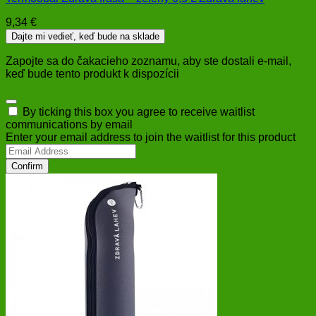
9,34
€
Dajte mi vedieť, keď bude na sklade
Zapojte sa do čakacieho zoznamu, aby ste dostali e-mail,
keď bude tento produkt k dispozícii
Dismiss
By ticking this box you agree to receive waitlist
notification
communications by email
Enter your email address to join the waitlist for this product
Confirm