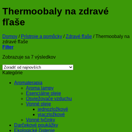
Thermoobaly na zdravé
fľaše
Domov
/
Prístroje a pomôcky
/
Zdravé fľaše
/
Thermoobaly na
zdravé fľaše
Filter
Zoradené
Zobrazuje sa 7 výsledkov
podľa
najnovších
Kategórie
Aromaterapia
Aroma lampy
Esenciálne oleje
Osviežovače vzduchu
Vonné oleje
jednozložkové
viaczložkové
Vonné tyčinky
Darčekové poukážky
Ekologické čistenie