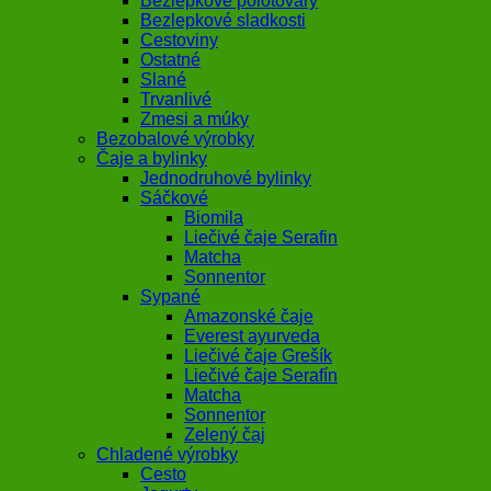
Bezlepkové polotovary
Bezlepkové sladkosti
Cestoviny
Ostatné
Slané
Trvanlivé
Zmesi a múky
Bezobalové výrobky
Čaje a bylinky
Jednodruhové bylinky
Sáčkové
Biomila
Liečivé čaje Serafin
Matcha
Sonnentor
Sypané
Amazonské čaje
Everest ayurveda
Liečivé čaje Grešík
Liečivé čaje Serafín
Matcha
Sonnentor
Zelený čaj
Chladené výrobky
Cesto