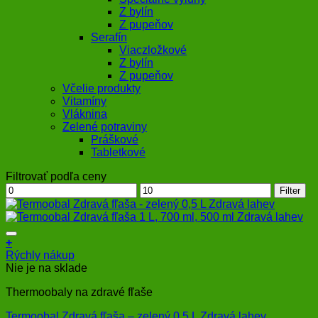
Z bylín
Z pupeňov
Serafín
Viaczložkové
Z bylín
Z pupeňov
Včelie produkty
Vitamíny
Vláknina
Zelené potraviny
Práškové
Tabletkové
Filtrovať podľa ceny
Minimálna
Maximálna
Filter
cena
cena
+
Rýchly nákup
Nie je na sklade
Thermoobaly na zdravé fľaše
Termoobal Zdravá fľaša – zelený 0,5 L Zdravá lahev