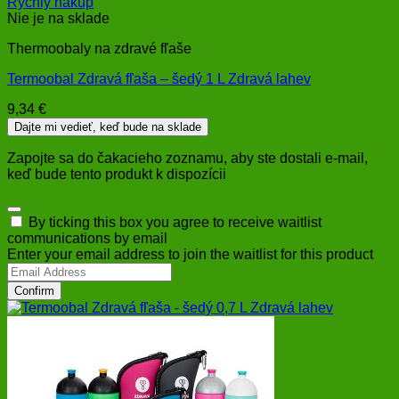
Rýchly nákup
Nie je na sklade
Thermoobaly na zdravé fľaše
Termoobal Zdravá fľaša – šedý 1 L Zdravá lahev
9,34
€
Dajte mi vedieť, keď bude na sklade
Zapojte sa do čakacieho zoznamu, aby ste dostali e-mail,
keď bude tento produkt k dispozícii
Dismiss
By ticking this box you agree to receive waitlist
notification
communications by email
Enter your email address to join the waitlist for this product
Confirm