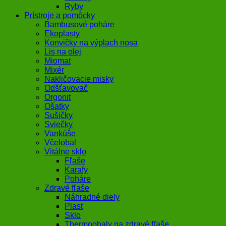
Ryby
Prístroje a pomôcky
Bambusové poháre
Ekoplasty
Konvičky na výplach nosa
Lis na olej
Miomat
Mixér
Nakličovacie misky
Odšťavovač
Orgonit
Ošatky
Sušičky
Sviečky
Vankúše
Včelobal
Vitálne sklo
Fľaše
Karafy
Poháre
Zdravé fľaše
Náhradné diely
Plast
Sklo
Thermoobaly na zdravé fľaše