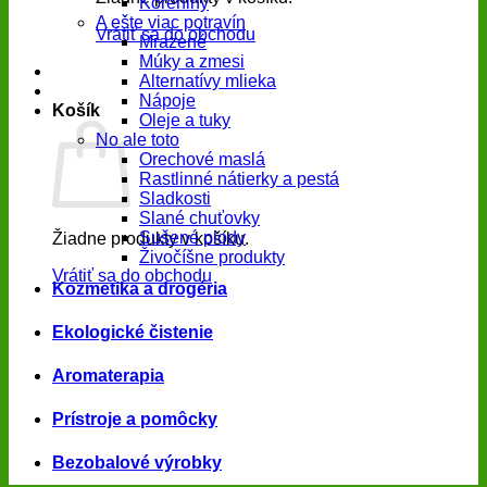
Koreniny
A ešte viac potravín
Vrátiť sa do obchodu
Mrazené
Múky a zmesi
Alternatívy mlieka
Nápoje
Košík
Oleje a tuky
No ale toto
Orechové maslá
Rastlinné nátierky a pestá
Sladkosti
Slané chuťovky
Sušené plody
Žiadne produkty v košíku.
Živočíšne produkty
Vrátiť sa do obchodu
Kozmetika a drogéria
Ekologické čistenie
Aromaterapia
Prístroje a pomôcky
Bezobalové výrobky