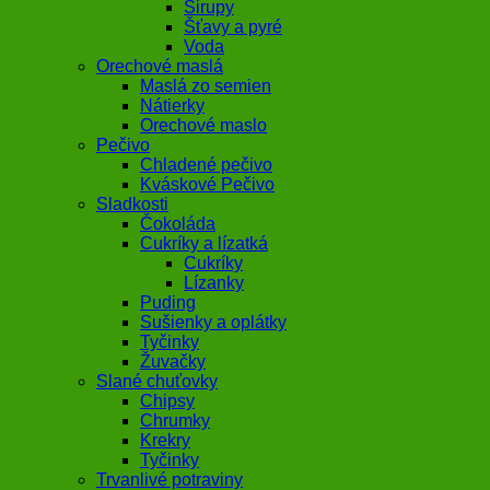
Sirupy
Šťavy a pyré
Voda
Orechové maslá
Maslá zo semien
Nátierky
Orechové maslo
Pečivo
Chladené pečivo
Kváskové Pečivo
Sladkosti
Čokoláda
Cukríky a lízatká
Cukríky
Lízanky
Puding
Sušienky a oplátky
Tyčinky
Žuvačky
Slané chuťovky
Chipsy
Chrumky
Krekry
Tyčinky
Trvanlivé potraviny