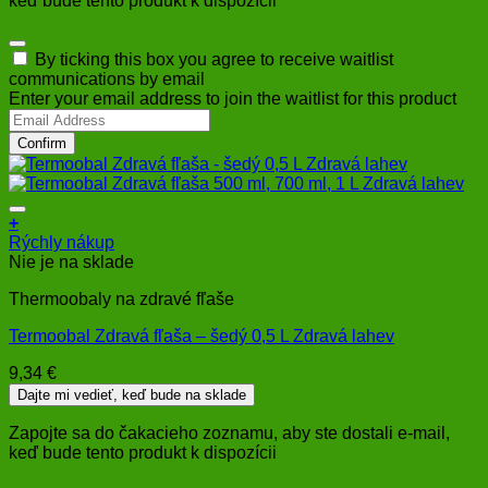
keď bude tento produkt k dispozícii
Dismiss
By ticking this box you agree to receive waitlist
notification
communications by email
Enter your email address to join the waitlist for this product
Confirm
+
Rýchly nákup
Nie je na sklade
Thermoobaly na zdravé fľaše
Termoobal Zdravá fľaša – šedý 0,5 L Zdravá lahev
9,34
€
Dajte mi vedieť, keď bude na sklade
Zapojte sa do čakacieho zoznamu, aby ste dostali e-mail,
keď bude tento produkt k dispozícii