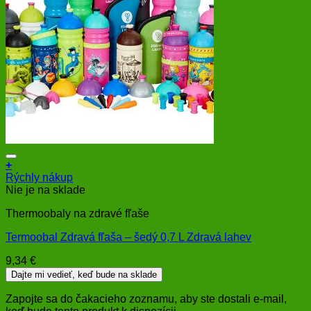
+
Rýchly nákup
Nie je na sklade
Thermoobaly na zdravé fľaše
Termoobal Zdravá fľaša – šedý 0,7 L Zdravá lahev
9,34
€
Dajte mi vedieť, keď bude na sklade
Zapojte sa do čakacieho zoznamu, aby ste dostali e-mail,