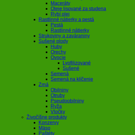
Maceráty
Oleje lisované za studena
Rybí olej
Rastlinné nátierky a pestá
Pestá
Rastlinné nátierky
Strukoviny a zaváraniny
Sušené plody
Huby
Orechy
Ovocie
Lyofilizované
Sušené
Semená
Semená na klíčenie
Zrná
Obilniny
Otruby
Pseudoobilniny
Ryža
Vločky
Živočíšne produkty
Konzervy
Mäso
Paštéty