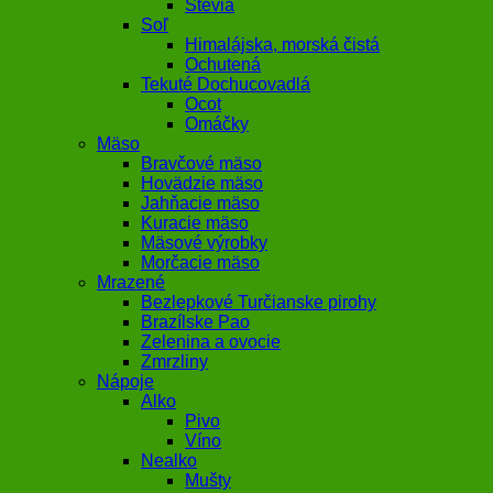
Stévia
Soľ
Himalájska, morská čistá
Ochutená
Tekuté Dochucovadlá
Ocot
Omáčky
Mäso
Bravčové mäso
Hovädzie mäso
Jahňacie mäso
Kuracie mäso
Mäsové výrobky
Morčacie mäso
Mrazené
Bezlepkové Turčianske pirohy
Brazílske Pao
Zelenina a ovocie
Zmrzliny
Nápoje
Alko
Pivo
Víno
Nealko
Mušty