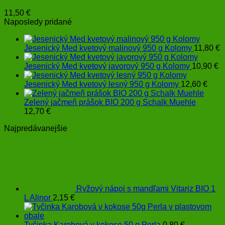
11,50
€
Naposledy pridané
Jesenický Med kvetový malinový 950 g Kolomy
11,80
€
Jesenický Med kvetový javorový 950 g Kolomy
10,90
€
Jesenický Med kvetový lesný 950 g Kolomy
12,60
€
Zelený jačmeň prášok BIO 200 g Schalk Muehle
12,70
€
Najpredávanejšie
Ryžový nápoj s mandľami Vitariz BIO 1
L Alinor
2,15
€
Tyčinka Karobová v kokose 50 g Perla
0,80
€