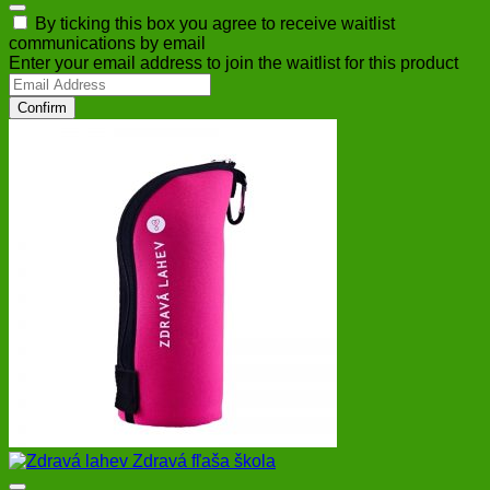
Dismiss
By ticking this box you agree to receive waitlist
notification
communications by email
Enter your email address to join the waitlist for this product
Confirm