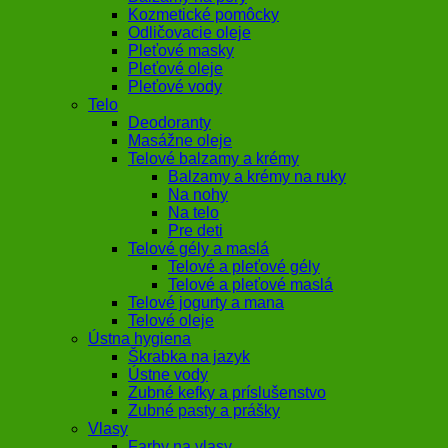
Kozmetické pomôcky
Odličovacie oleje
Pleťové masky
Pleťové oleje
Pleťové vody
Telo
Deodoranty
Masážne oleje
Telové balzamy a krémy
Balzamy a krémy na ruky
Na nohy
Na telo
Pre deti
Telové gély a maslá
Telové a pleťové gély
Telové a pleťové maslá
Telové jogurty a mana
Telové oleje
Ústna hygiena
Škrabka na jazyk
Ústne vody
Zubné kefky a príslušenstvo
Zubné pasty a prášky
Vlasy
Farby na vlasy