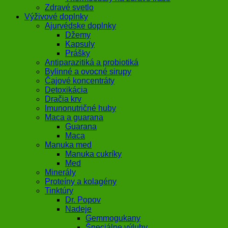
Zdravé svetlo
Výživové doplnky
Ajurvédske doplnky
Džemy
Kapsuly
Prášky
Antiparazitiká a probiotiká
Bylinné a ovocné sirupy
Čajové koncentráty
Detoxikácia
Dračia krv
Imunonutričné huby
Maca a guarana
Guarana
Maca
Manuka med
Manuka cukríky
Med
Minerály
Proteíny a kolagény
Tinktúry
Dr. Popov
Nadeje
Gemmogukany
Špeciálne výluhy