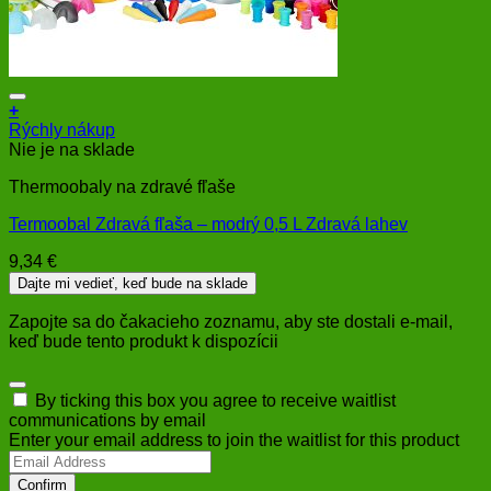
+
Rýchly nákup
Nie je na sklade
Thermoobaly na zdravé fľaše
Termoobal Zdravá fľaša – modrý 0,5 L Zdravá lahev
9,34
€
Dajte mi vedieť, keď bude na sklade
Zapojte sa do čakacieho zoznamu, aby ste dostali e-mail,
keď bude tento produkt k dispozícii
Dismiss
By ticking this box you agree to receive waitlist
notification
communications by email
Enter your email address to join the waitlist for this product
Confirm