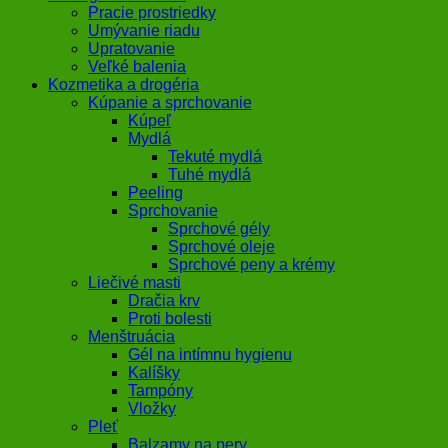
Pracie prostriedky
Umývanie riadu
Upratovanie
Veľké balenia
Kozmetika a drogéria
Kúpanie a sprchovanie
Kúpeľ
Mydlá
Tekuté mydlá
Tuhé mydlá
Peeling
Sprchovanie
Sprchové gély
Sprchové oleje
Sprchové peny a krémy
Liečivé masti
Dračia krv
Proti bolesti
Menštruácia
Gél na intímnu hygienu
Kalíšky
Tampóny
Vložky
Pleť
Balzamy na pery