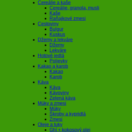
Cereálie a kaše
Cereálie, granola, musli
Kaše
Raňajkové zmesi
Cestoviny
Bulgur
Kuskus
Džemy a lekváre
Džemy
Lekváre
Hotové jedlá
Polievky
Kakao a karob
Kakao
Karob
Káva
Káva
Kávoviny
Zelená káva
Múky a zmesi
Múky
Škroby a kypridlá
Zmesi
Oleje a tuky
Ghí + kokosový olej