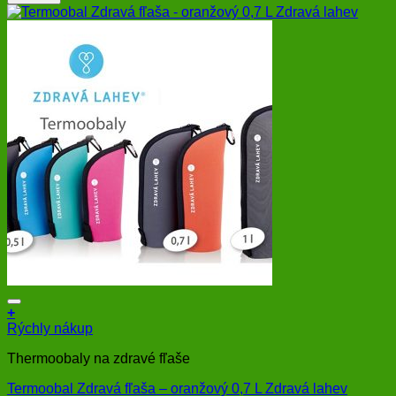
+
Rýchly nákup
Thermoobaly na zdravé fľaše
Termoobal Zdravá fľaša – oranžový 0,7 L Zdravá lahev