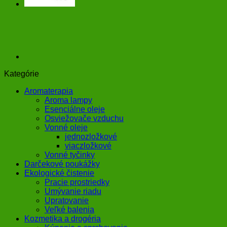
Kategórie
Aromaterapia
Aroma lampy
Esenciálne oleje
Osviežovače vzduchu
Vonné oleje
jednozložkové
viaczložkové
Vonné tyčinky
Darčekové poukážky
Ekologické čistenie
Pracie prostriedky
Umývanie riadu
Upratovanie
Veľké balenia
Kozmetika a drogéria