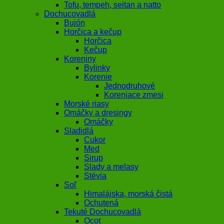
Tofu, tempeh, seitan a natto
Dochucovadlá
Bujón
Horčica a kečup
Horčica
Kečup
Koreniny
Bylinky
Korenie
Jednodruhové
Koreniace zmesi
Morské riasy
Omáčky a dresingy
Omáčky
Sladidlá
Cukor
Med
Sirup
Slady a melasy
Stévia
Soľ
Himalájska, morská čistá
Ochutená
Tekuté Dochucovadlá
Ocot