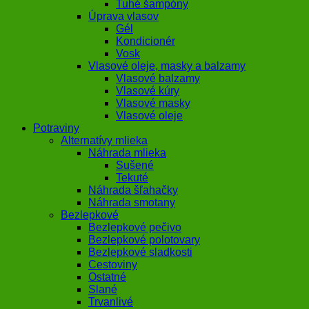
Tuhé šampóny
Úprava vlasov
Gél
Kondicionér
Vosk
Vlasové oleje, masky a balzamy
Vlasové balzamy
Vlasové kúry
Vlasové masky
Vlasové oleje
Potraviny
Alternatívy mlieka
Náhrada mlieka
Sušené
Tekuté
Náhrada šľahačky
Náhrada smotany
Bezlepkové
Bezlepkové pečivo
Bezlepkové polotovary
Bezlepkové sladkosti
Cestoviny
Ostatné
Slané
Trvanlivé