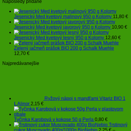
Naposledy pridané
Jesenický Med kvetový malinový 950 g Kolomy
11,80
€
Jesenický Med kvetový javorový 950 g Kolomy
10,90
€
Jesenický Med kvetový lesný 950 g Kolomy
12,60
€
Zelený jačmeň prášok BIO 200 g Schalk Muehle
12,70
€
Najpredávanejšie
Ryžový nápoj s mandľami Vitariz BIO 1
L Alinor
2,15
€
Tyčinka Karobová v kokose 50 g Perla
0,80
€
Trstinový
cukor Muscovado 400g/1000g BioNebio
2,25
€
–