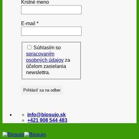
Krstné meno
E-mail
*
Súhlasím so
spracovaním
osobných údajov
za
účelom zasielania
newslettra.
info@biosujo.sk
+421 908 544 483