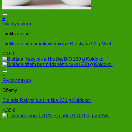
+
Rýchly nákup
Lyofilizované
Lyofilizované chrumkavé ovocie Broskyňa 50 g Mixit
7,45
€
+
Rýchly nákup
Džemy
Bioláda Rakytník a Hruška 230 g Koldokol
4,35
€