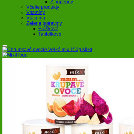
Z pupeňov
Včelie produkty
Vitamíny
Vláknina
Zelené potraviny
Práškové
Tabletkové