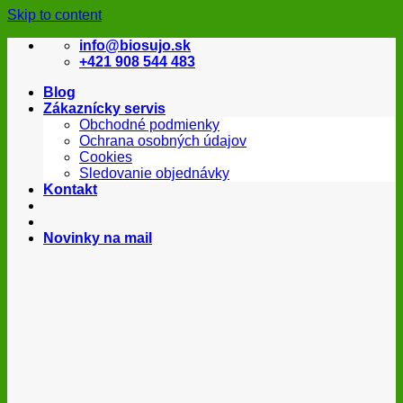
Skip to content
info@biosujo.sk
+421 908 544 483
Blog
Zákaznícky servis
Obchodné podmienky
Ochrana osobných údajov
Cookies
Sledovanie objednávky
Kontakt
Novinky na mail