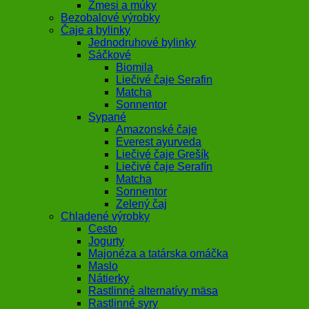
Zmesi a múky
Bezobalové výrobky
Čaje a bylinky
Jednodruhové bylinky
Sáčkové
Biomila
Liečivé čaje Serafin
Matcha
Sonnentor
Sypané
Amazonské čaje
Everest ayurveda
Liečivé čaje Grešík
Liečivé čaje Serafín
Matcha
Sonnentor
Zelený čaj
Chladené výrobky
Cesto
Jogurty
Majonéza a tatárska omáčka
Maslo
Nátierky
Rastlinné alternatívy mäsa
Rastlinné syry