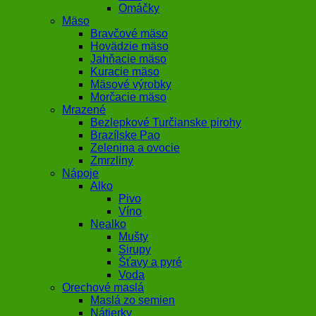
Omáčky
Mäso
Bravčové mäso
Hovädzie mäso
Jahňacie mäso
Kuracie mäso
Mäsové výrobky
Morčacie mäso
Mrazené
Bezlepkové Turčianske pirohy
Brazílske Pao
Zelenina a ovocie
Zmrzliny
Nápoje
Alko
Pivo
Víno
Nealko
Mušty
Sirupy
Šťavy a pyré
Voda
Orechové maslá
Maslá zo semien
Nátierky