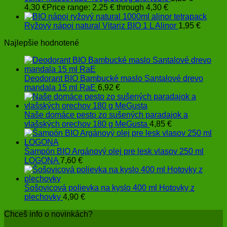
4,30
€
Price range: 2,25 € through 4,30 €
Ryžový nápoj natural Vitariz BIO 1 L Alinor
1,95
€
Najlepšie hodnotené
Deodorant BIO Bambucké maslo Santalové drevo
mandala 15 ml RaE
6,92
€
Naše domáce pesto zo sušených paradajok a
vlašských orechov 180 g MeGusta
4,85
€
Šampón BIO Argánový olej pre lesk vlasov 250 ml
LOGONA
7,60
€
Šošovicová polievka na kyslo 400 ml Hotovky z
plechovky
4,90
€
Chceš info o novinkách?