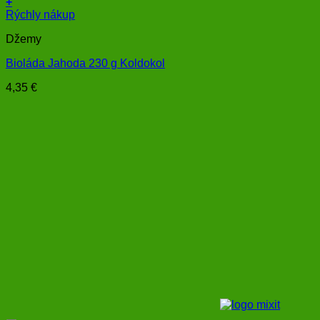
+
Rýchly nákup
Džemy
Bioláda Jahoda 230 g Koldokol
4,35
€