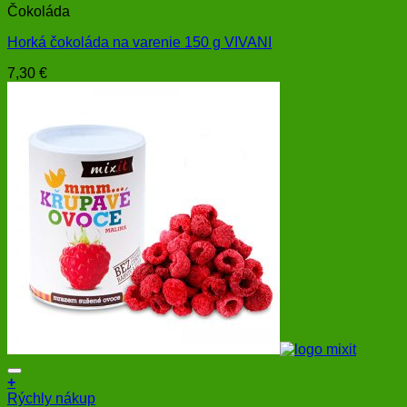
Čokoláda
Horká čokoláda na varenie 150 g VIVANI
7,30
€
+
Rýchly nákup