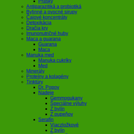
Prášky
Antiparazitiká a probiotiká
Bylinné a ovocné sirupy
Čajové koncentráty
Detoxikácia
Dračia krv
Imunonutričné huby
Maca a guarana
Guarana
Maca
Manuka med
Manuka cukríky
Med
Minerály
Proteíny a kolagény
Tinktúry
Dr. Popov
Nadeje
Gemmogukany
Špeciálne výluhy
Z bylín
Z pupeňov
Serafín
Viaczložkové
Z bylín