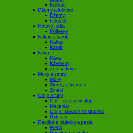
Kuskus
Džemy a lekváre
Džemy
Lekváre
Hotové jedlá
Polievky
Kakao a karob
Kakao
Karob
Káva
Káva
Kávoviny
Zelená káva
Múky a zmesi
Múky
Škroby a kypridlá
Zmesi
Oleje a tuky
Ghí + kokosový olej
Maceráty
Oleje lisované za studena
Rybí olej
Rastlinné nátierky a pestá
Pestá
Rastlinné nátierky