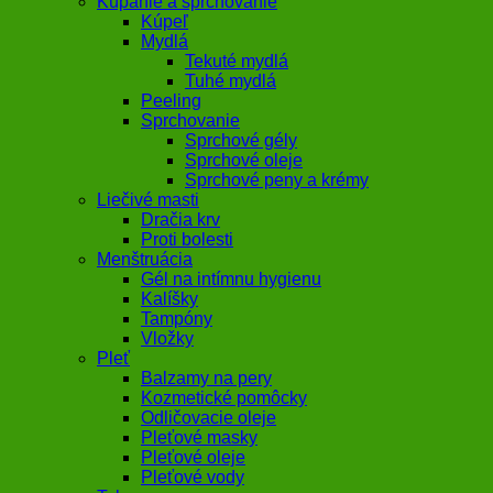
Kúpanie a sprchovanie
Kúpeľ
Mydlá
Tekuté mydlá
Tuhé mydlá
Peeling
Sprchovanie
Sprchové gély
Sprchové oleje
Sprchové peny a krémy
Liečivé masti
Dračia krv
Proti bolesti
Menštruácia
Gél na intímnu hygienu
Kalíšky
Tampóny
Vložky
Pleť
Balzamy na pery
Kozmetické pomôcky
Odličovacie oleje
Pleťové masky
Pleťové oleje
Pleťové vody