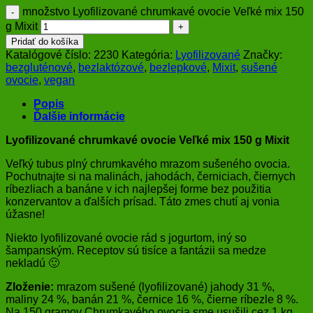
množstvo Lyofilizované chrumkavé ovocie Veľké mix 150
g Mixit
Pridať do košíka
Katalógové číslo:
2230
Kategória:
Lyofilizované
Značky:
bezgluténové
,
bezlaktózové
,
bezlepkové
,
Mixit
,
sušené
ovocie
,
vegan
Popis
Ďalšie informácie
Lyofilizované chrumkavé ovocie Veľké mix 150 g Mixit
Veľký tubus plný chrumkavého mrazom sušeného ovocia.
Pochutnajte si na malinách, jahodách, černiciach, čiernych
ríbezliach a banáne v ich najlepšej forme bez použitia
konzervantov a ďalších prísad. Táto zmes chutí aj vonia
úžasne!
Niekto lyofilizované ovocie rád s jogurtom, iný so
šampanským. Receptov sú tisíce a fantázii sa medze
nekladú 🙂
Zloženie:
mrazom sušené (lyofilizované) jahody 31 %,
maliny 24 %, banán 21 %, černice 16 %, čierne ríbezle 8 %.
Na 150 gramov Chrumkavého ovocia sme usušili cez 1 kg