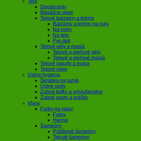
Telo
Deodoranty
Masážne oleje
Telové balzamy a krémy
Balzamy a krémy na ruky
Na nohy
Na telo
Pre deti
Telové gély a maslá
Telové a pleťové gély
Telové a pleťové maslá
Telové jogurty a mana
Telové oleje
Ústna hygiena
Škrabka na jazyk
Ústne vody
Zubné kefky a príslušenstvo
Zubné pasty a prášky
Vlasy
Farby na vlasy
Farby
Henna
Šampóny
Práškové šampóny
Tekuté šampóny