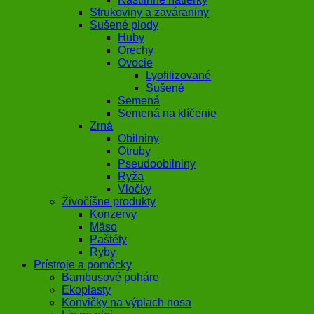
Strukoviny a zaváraniny
Sušené plody
Huby
Orechy
Ovocie
Lyofilizované
Sušené
Semená
Semená na klíčenie
Zrná
Obilniny
Otruby
Pseudoobilniny
Ryža
Vločky
Živočíšne produkty
Konzervy
Mäso
Paštéty
Ryby
Prístroje a pomôcky
Bambusové poháre
Ekoplasty
Konvičky na výplach nosa