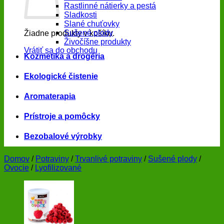
Rastlinné nátierky a pestá
Sladkosti
Slané chuťovky
Sušené plody
Žiadne produkty v košíku.
Živočíšne produkty
Vrátiť sa do obchodu
Kozmetika a drogéria
Ekologické čistenie
Aromaterapia
Prístroje a pomôcky
Bezobalové výrobky
Domov
/
Potraviny
/
Trvanlivé potraviny
/
Sušené plody
/
Ovocie
/
Lyofilizované