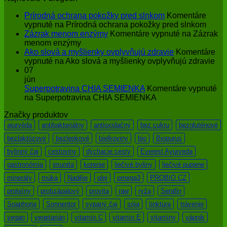
Prírodná ochrana pokožky pred slnkom
Komentáre
vypnuté
na Prírodná ochrana pokožky pred slnkom
Zázrak menom enzýmy
Komentáre vypnuté
na Zázrak
menom enzýmy
Ako slová a myšlienky ovplyvňujú zdravie
Komentáre
vypnuté
na Ako slová a myšlienky ovplyvňujú zdravie
07
jún
Superpotravina CHIA SEMIENKA
Komentáre vypnuté
na Superpotravina CHIA SEMIENKA
Značky produktov
ajurvéda
antibakteriálny
antioxidačný
bez cukru
bezgluténové
bezlaktózové
bezlepkové
bielkoviny
bio
Biopurus
bylinný čaj
cestoviny
dýchacie cesty
Everest Ayurveda
gastronómia
imunita
korenie
liečivé byliny
liečivé pupene
minerály
múka
Naděje
olej
omega3
PROBIO CZ
proteíny
protizápalový
provita
raw
ryža
Serafin
Soaphoria
Sonnentor
sypaný čaj
sója
tinktúra
trávenie
vegan
vegetarián
vitamín C
vitamín E
vitamíny
vápnik