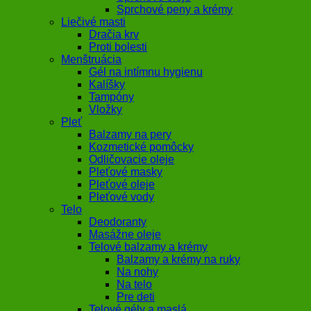
Sprchové peny a krémy
Liečivé masti
Dračia krv
Proti bolesti
Menštruácia
Gél na intímnu hygienu
Kalíšky
Tampóny
Vložky
Pleť
Balzamy na pery
Kozmetické pomôcky
Odličovacie oleje
Pleťové masky
Pleťové oleje
Pleťové vody
Telo
Deodoranty
Masážne oleje
Telové balzamy a krémy
Balzamy a krémy na ruky
Na nohy
Na telo
Pre deti
Telové gély a maslá