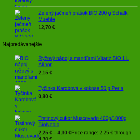
Zelený jačmeň prášok BIO 200 g Schalk
Muehle
12,70
€
Najpredávanejšie
Ryžový nápoj s mandľami Vitariz BIO 1 L
Alinor
2,15
€
Tyčinka Karobová v kokose 50 g Perla
0,80
€
Trstinový cukor Muscovado 400g/1000g
BioNebio
2,25
€
–
4,30
€
Price range: 2,25 € through
4,30 €