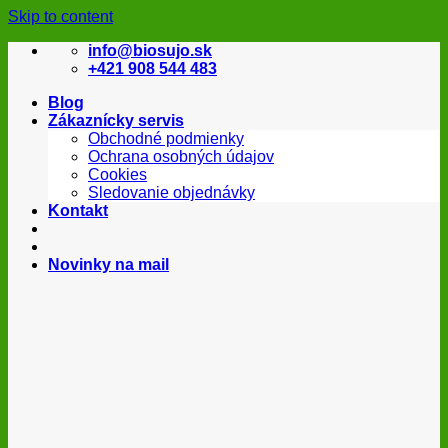
Skip to content
info@biosujo.sk
+421 908 544 483
Blog
Zákaznícky servis
Obchodné podmienky
Ochrana osobných údajov
Cookies
Sledovanie objednávky
Kontakt
Novinky na mail