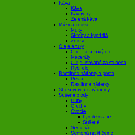
Káva
Káva
Kávoviny
Zelená káva
Múky a zmesi
Múky
Škroby a kypridlá
Zmesi
Oleje a tuky
Ghí + kokosový olej
Maceráty
Oleje lisované za studena
Rybí olej
Rastlinné nátierky a pestá
Pestá
Rastlinné nátierky
Strukoviny a zaváraniny
Sušené plody
Huby
Orechy
Ovocie
Lyofilizované
Sušené
Semená
Semená na klíčenie