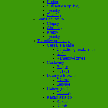
Puding
Sušienky a oplátky
Tyčinky
Žuvačky
Slané chuťovky
Chipsy
Chrumky
Krekry
Tyčinky
Trvanlivé potraviny
Cereálie a kaše
Cereálie, granola, musli
Kaše
Raňajkové zmesi
Cestoviny
Bulgur
Kuskus
Džemy a lekváre
Džemy
Lekváre
Hotové jedlá
Polievky
Kakao a karob
Kakao
Karob