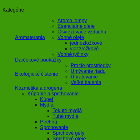
Kategórie
Aroma lampy
Esenciálne oleje
Osviežovače vzduchu
Aromaterapia
Vonné oleje
jednozložkové
viaczložkové
Vonné tyčinky
Darčekové poukážky
Pracie prostriedky
Umývanie riadu
Ekologické čistenie
Upratovanie
Veľké balenia
Kozmetika a drogéria
Kúpanie a sprchovanie
Kúpeľ
Mydlá
Tekuté mydlá
Tuhé mydlá
Peeling
Sprchovanie
Sprchové gély
Sprchové oleje