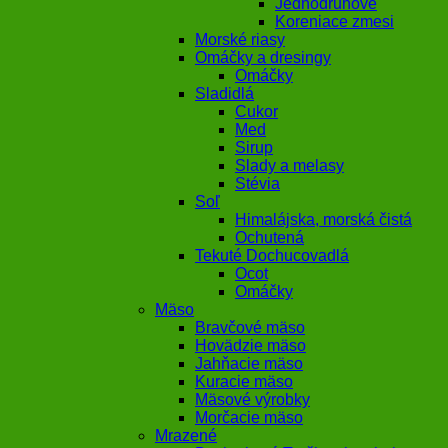
Jednodruhové
Koreniace zmesi
Morské riasy
Omáčky a dresingy
Omáčky
Sladidlá
Cukor
Med
Sirup
Slady a melasy
Stévia
Soľ
Himalájska, morská čistá
Ochutená
Tekuté Dochucovadlá
Ocot
Omáčky
Mäso
Bravčové mäso
Hovädzie mäso
Jahňacie mäso
Kuracie mäso
Mäsové výrobky
Morčacie mäso
Mrazené