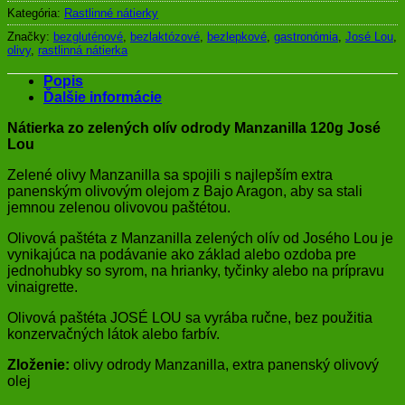
Kategória:
Rastlinné nátierky
Značky:
bezgluténové
,
bezlaktózové
,
bezlepkové
,
gastronómia
,
José Lou
,
olivy
,
rastlinná nátierka
Popis
Ďalšie informácie
Nátierka zo zelených olív odrody Manzanilla 120g José
Lou
Zelené olivy Manzanilla sa spojili s najlepším extra
panenským olivovým olejom z Bajo Aragon, aby sa stali
jemnou zelenou olivovou paštétou.
Olivová paštéta z Manzanilla zelených olív od Josého Lou je
vynikajúca na podávanie ako základ alebo ozdoba pre
jednohubky so syrom, na hrianky, tyčinky alebo na prípravu
vinaigrette.
Olivová paštéta JOSÉ LOU sa vyrába ručne, bez použitia
konzervačných látok alebo farbív.
Zloženie:
olivy odrody Manzanilla, extra panenský olivový
olej