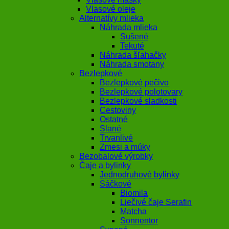
Vlasové oleje
Alternatívy mlieka
Náhrada mlieka
Sušené
Tekuté
Náhrada šľahačky
Náhrada smotany
Bezlepkové
Bezlepkové pečivo
Bezlepkové polotovary
Bezlepkové sladkosti
Cestoviny
Ostatné
Slané
Trvanlivé
Zmesi a múky
Bezobalové výrobky
Čaje a bylinky
Jednodruhové bylinky
Sáčkové
Biomila
Liečivé čaje Serafin
Matcha
Sonnentor