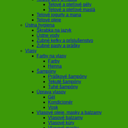
Telové a pleťové gély
Telové a pleťové maslá
Telové jogurty a mana
Telové oleje
Ústna hygiena
Škrabka na jazyk
Ústne vody
Zubné kefky a príslušenstvo
Zubné pasty a prášky
Vlasy
Farby na vlasy
Farby
Henna
Šampóny
Práškové šampóny
Tekuté šampóny
Tuhé šampóny
Úprava vlasov
Gél
Kondicionér
Vosk
Vlasové oleje, masky a balzamy
Vlasové balzamy
Vlasové kúry
Vlasové masky