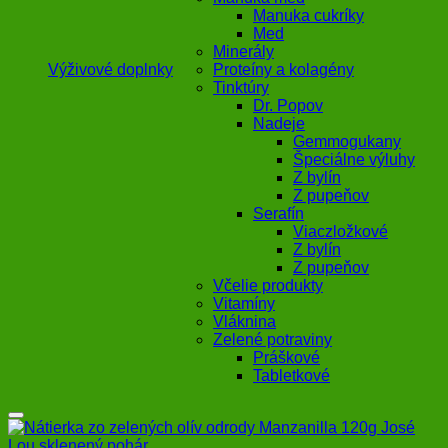
Manuka cukríky
Med
Minerály
Výživové doplnky
Proteíny a kolagény
Tinktúry
Dr. Popov
Nadeje
Gemmogukany
Špeciálne výluhy
Z bylín
Z pupeňov
Serafín
Viaczložkové
Z bylín
Z pupeňov
Včelie produkty
Vitamíny
Vláknina
Zelené potraviny
Práškové
Tabletkové