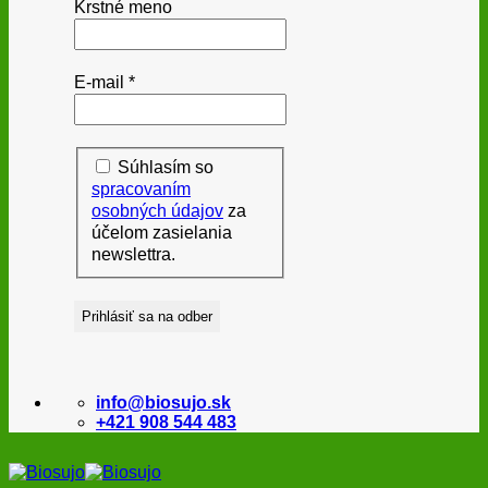
Krstné meno
E-mail
*
Súhlasím so
spracovaním
osobných údajov
za
účelom zasielania
newslettra.
info@biosujo.sk
+421 908 544 483