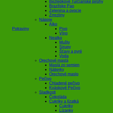
Bezlepkové Turčianske pirohy
Brazílske Pao
Zelenina a ovocie
Zmrzliny
Nápoje
Alko
Potraviny
Pivo
Víno
Nealko
Mušty
Sirupy
Šťavy a pyré
Voda
Orechové maslá
Maslá zo semien
Nátierky
Orechové maslo
Pečivo
Chladené pečivo
Kváskové Pečivo
Sladkosti
Čokoláda
Cukríky a lízatká
Cukríky
Lízanky