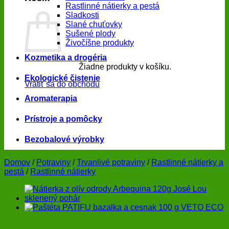
Rastlinné nátierky a pestá
Sladkosti
Slané chuťovky
Sušené plody
Živočíšne produkty
Kozmetika a drogéria
Žiadne produkty v košíku.
Ekologické čistenie
Vrátiť sa do obchodu
Aromaterapia
Prístroje a pomôcky
Bezobalové výrobky
Domov
/
Potraviny
/
Trvanlivé potraviny
/
Rastlinné nátierky a
pestá
/
Rastlinné nátierky