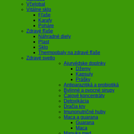
Včelobal
Vitálne sklo
Fľaše
Karafy
Poháre
Zdravé fľaše
Náhradné diely
Plast
Sklo
Thermoobaly na zdravé fľaše
Zdravé svetlo
Ajurvédske doplnky
Džemy
Kapsuly
Prášky
Antiparazitiká a probiotiká
Bylinné a ovocné sirupy
Čajové koncentráty
Detoxikácia
Dračia krv
Imunonutričné huby
Maca a guarana
Guarana
Maca
Manuka med