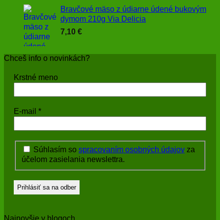
Bravčové mäso z údiarne údené bukovým
dymom 210g Via Delicia
7,10
€
Chceš info o novinkách?
Krstné meno
E-mail
*
Súhlasím so
spracovaním osobných údajov
za
účelom zasielania newslettra.
Najnovšie v blogoch