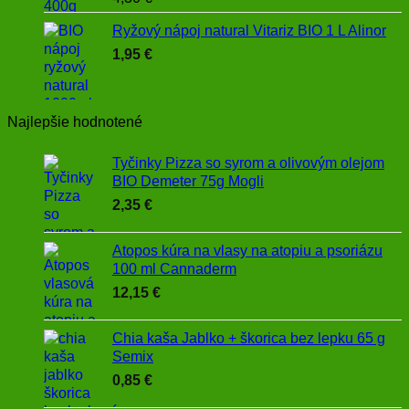
Ryžový nápoj natural Vitariz BIO 1 L Alinor
1,95
€
Najlepšie hodnotené
Tyčinky Pizza so syrom a olivovým olejom
BIO Demeter 75g Mogli
2,35
€
Atopos kúra na vlasy na atopiu a psoriázu
100 ml Cannaderm
12,15
€
Chia kaša Jablko + škorica bez lepku 65 g
Semix
0,85
€