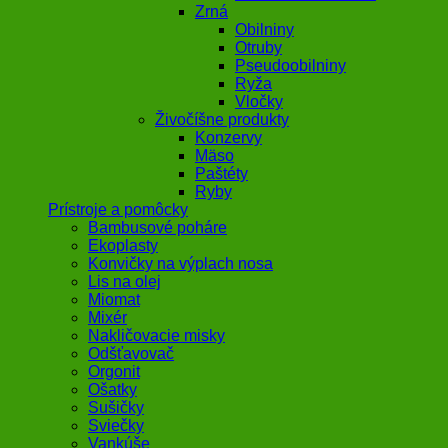
Zrná
Obilniny
Otruby
Pseudoobilniny
Ryža
Vločky
Živočíšne produkty
Konzervy
Mäso
Paštéty
Ryby
Prístroje a pomôcky
Bambusové poháre
Ekoplasty
Konvičky na výplach nosa
Lis na olej
Miomat
Mixér
Nakličovacie misky
Odšťavovač
Orgonit
Ošatky
Sušičky
Sviečky
Vankúše