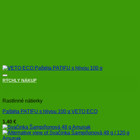
RÝCHLY NÁKUP
+
Rastlinné nátierky
Paštéta PATIFU s hlivou 100 g VETO ECO
1,40
€