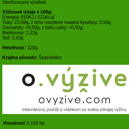
Sterilizovaný výrobok.
Výživové údaje v 100g:
Energia: 910KJ / 221Kcal
Tuky: 23,09g, z toho nasýtene mastné kyseliny: 5,53g
Sacharidy: <0,50g, z toho cukry: <0,50g
Bielkoviny: 1,22g
Soľ: 3,33g
Hmotnosť:
120g
Krajina pôvodu:
Španielsko
Hmotnosť
0,150 kg