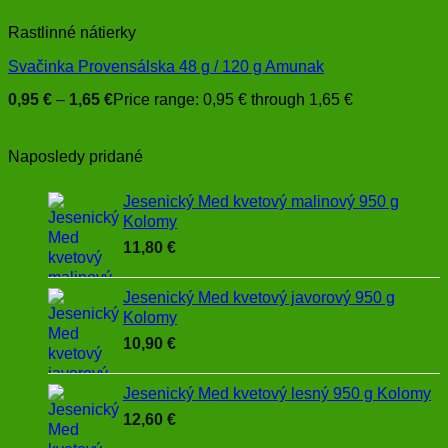
Rastlinné nátierky
Svačinka Provensálska 48 g / 120 g Amunak
0,95
€
–
1,65
€
Price range: 0,95 € through 1,65 €
Naposledy pridané
Jesenický Med kvetový malinový 950 g
Kolomy
11,80
€
Jesenický Med kvetový javorový 950 g
Kolomy
10,90
€
Jesenický Med kvetový lesný 950 g Kolomy
12,60
€