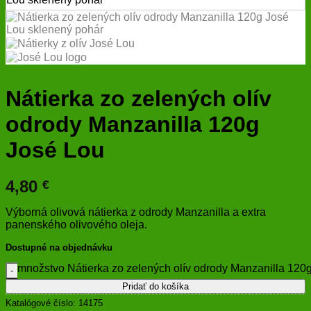
Nátierka zo zelených olív
odrody Manzanilla 120g
José Lou
4,80
€
Výborná olivová nátierka z odrody Manzanilla a extra
panenského olivového oleja.
Dostupné na objednávku
množstvo Nátierka zo zelených olív odrody Manzanilla 120
Pridať do košíka
Katalógové číslo:
14175