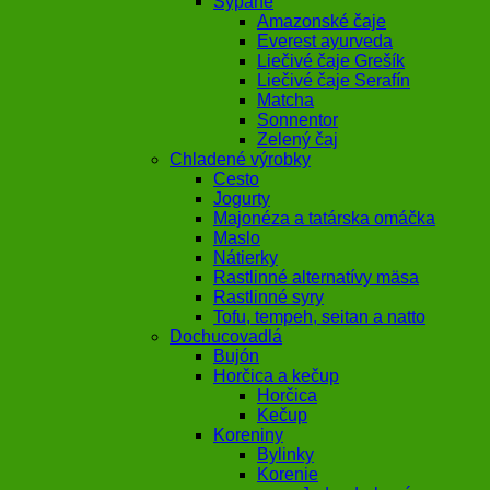
Sypané
Amazonské čaje
Everest ayurveda
Liečivé čaje Grešík
Liečivé čaje Serafín
Matcha
Sonnentor
Zelený čaj
Chladené výrobky
Cesto
Jogurty
Majonéza a tatárska omáčka
Maslo
Nátierky
Rastlinné alternatívy mäsa
Rastlinné syry
Tofu, tempeh, seitan a natto
Dochucovadlá
Bujón
Horčica a kečup
Horčica
Kečup
Koreniny
Bylinky
Korenie