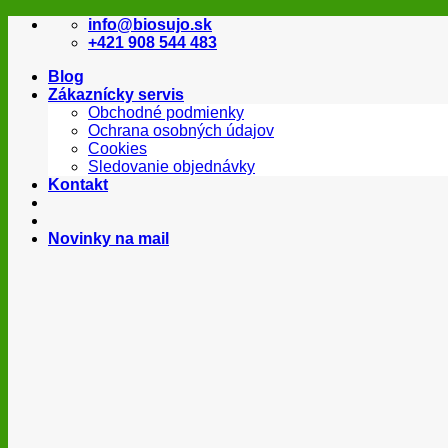
Skip
info@biosujo.sk
to
+421 908 544 483
content
Blog
Zákaznícky servis
Obchodné podmienky
Ochrana osobných údajov
Cookies
Sledovanie objednávky
Kontakt
Novinky na mail