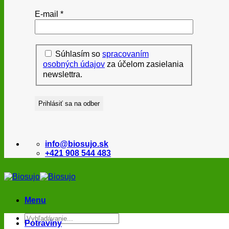
E-mail
*
Súhlasím so
spracovaním
osobných údajov
za účelom zasielania
newslettra.
info@biosujo.sk
+421 908 544 483
Menu
Hľadať:
Potraviny