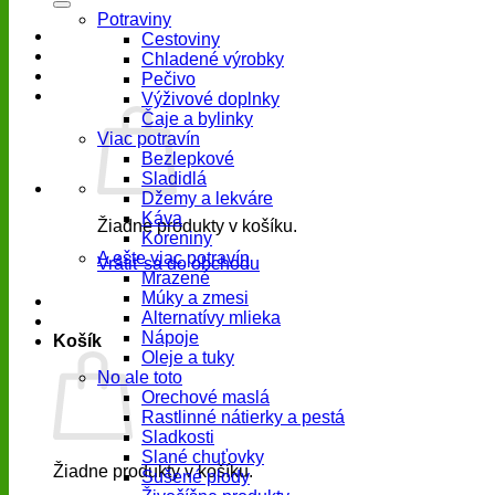
Potraviny
Cestoviny
Chladené výrobky
Pečivo
Výživové doplnky
Čaje a bylinky
Viac potravín
Bezlepkové
Sladidlá
Džemy a lekváre
Káva
Žiadne produkty v košíku.
Koreniny
A ešte viac potravín
Vrátiť sa do obchodu
Mrazené
Múky a zmesi
Alternatívy mlieka
Nápoje
Košík
Oleje a tuky
No ale toto
Orechové maslá
Rastlinné nátierky a pestá
Sladkosti
Slané chuťovky
Žiadne produkty v košíku.
Sušené plody