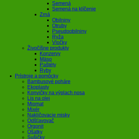
Semená
Semená na klíčenie
Zrná
Obilniny
Otruby
Pseudoobilniny
Ryža
Vločky
Živočíšne produkty
Konzervy
Mäso
Paštéty
Ryby
Prístroje a pomôcky
Bambusové poháre
Ekoplasty
Konvičky na výplach nosa
Lis na olej
Miomat
Mixér
Nakličovacie misky
Odšťavovač
Orgonit
Ošatky
Sušičky