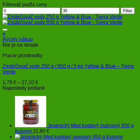
Filtrovať podľa ceny
Minimálna
Maximálna
Filter
cena
cena
+
Tento
Rýchly nákup
produkt
Nie je na sklade
má
Pracie prostriedky
viacero
variantov.
Zmäkčovač vody 250 g / 850 g / 5 kg Yellow & Blue – Tierra
Možnosti
Verde
si
môžete
Price
1,79
€
–
27,10
€
vybrať
range:
Naposledy pridané
na
1,79 €
stránke
through
produktu.
27,10 €
Jesenický Med kvetový malinový 950 g
Kolomy
11,80
€