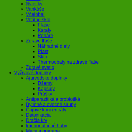
Sviečky
Vankúše
Včelobal
Vitálne sklo
Fľaše
Karafy
Poháre
Zdravé fľaše
Náhradné diely
Plast
Sklo
Thermoobaly na zdravé fľaše
Zdravé svetlo
Výživové doplnky
Ajurvédske doplnky
Džemy
Kapsuly
Prášky
Antiparazitiká a probiotiká
Bylinné a ovocné sirupy
Čajové koncentráty
Detoxikácia
Dračia krv
Imunonutričné huby
Maca a guarana