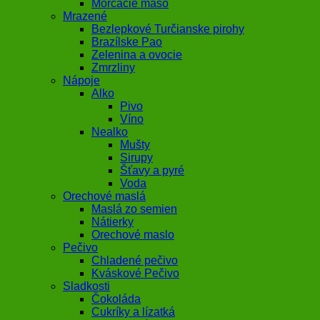
Morčacie mäso
Mrazené
Bezlepkové Turčianske pirohy
Brazílske Pao
Zelenina a ovocie
Zmrzliny
Nápoje
Alko
Pivo
Víno
Nealko
Mušty
Sirupy
Šťavy a pyré
Voda
Orechové maslá
Maslá zo semien
Nátierky
Orechové maslo
Pečivo
Chladené pečivo
Kváskové Pečivo
Sladkosti
Čokoláda
Cukríky a lízatká