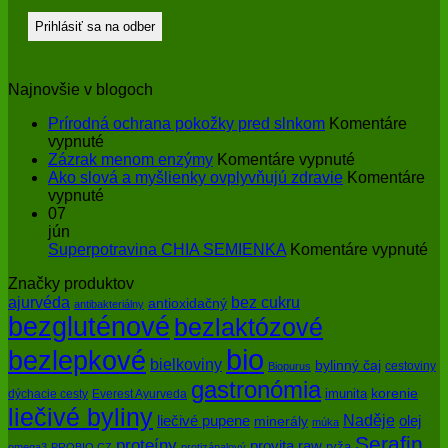
Najnovšie v blogoch
Prírodná ochrana pokožky pred slnkom
Komentáre
na
vypnuté
Prírodná
na
Zázrak menom enzýmy
Komentáre vypnuté
ochrana
Zázrak
Ako slová a myšlienky ovplyvňujú zdravie
Komentáre
pokožky
na
menom
vypnuté
pred
Ako
enzýmy
07
slnkom
slová
jún
a
na
Superpotravina CHIA SEMIENKA
Komentáre vypnuté
myšlienky
Su
Značky produktov
ovplyvňujú
CH
bez cukru
ajurvéda
zdravie
SE
antioxidačný
antibakteriálny
bezgluténové
bezlaktózové
bio
bezlepkové
bielkoviny
bylinný čaj
cestoviny
Biopurus
gastronómia
imunita
korenie
dýchacie cesty
Everest Ayurveda
liečivé byliny
Naděje
olej
liečivé pupene
minerály
múka
Serafin
proteíny
raw
provita
ryža
omega3
PROBIO CZ
protizápalový