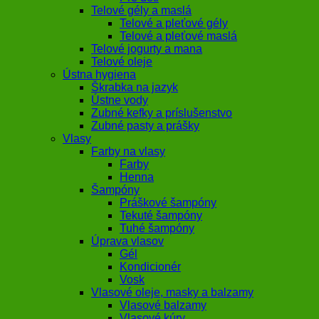
Telové gély a maslá
Telové a pleťové gély
Telové a pleťové maslá
Telové jogurty a mana
Telové oleje
Ústna hygiena
Škrabka na jazyk
Ústne vody
Zubné kefky a príslušenstvo
Zubné pasty a prášky
Vlasy
Farby na vlasy
Farby
Henna
Šampóny
Práškové šampóny
Tekuté šampóny
Tuhé šampóny
Úprava vlasov
Gél
Kondicionér
Vosk
Vlasové oleje, masky a balzamy
Vlasové balzamy
Vlasové kúry