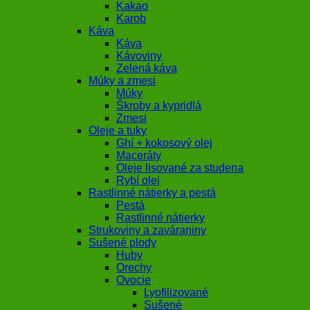
Kakao
Karob
Káva
Káva
Kávoviny
Zelená káva
Múky a zmesi
Múky
Škroby a kypridlá
Zmesi
Oleje a tuky
Ghí + kokosový olej
Maceráty
Oleje lisované za studena
Rybí olej
Rastlinné nátierky a pestá
Pestá
Rastlinné nátierky
Strukoviny a zaváraniny
Sušené plody
Huby
Orechy
Ovocie
Lyofilizované
Sušené