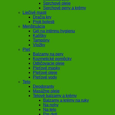
Sprchové oleje
Sprchové peny a krémy
Liečivé masti
Dračia krv
Proti bolesti
Menštruácia
Gél na intímnu hygienu
Kalíšky
Tampóny
Vložky
Pleť
Balzamy na pery
Kozmetické pomôcky
Odličovacie oleje
Pleťové masky
Pleťové oleje
Pleťové vody
Telo
Deodoranty
Masážne oleje
Telové balzamy a krémy
Balzamy a krémy na ruky
Na nohy
Na telo
Pre deti