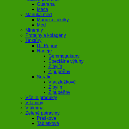
Guarana
Maca
Manuka med
Manuka cukríky
Med
Minerály
Proteíny a kolagény
Tinktúry
Dr. Popov
Nadeje
Gemmogukany
Špeciálne výluhy
Z bylín
Z pupeňov
Serafín
Viaczložkové
Z bylín
Z pupeňov
Včelie produkty
Vitamíny
Vláknina
Zelené potraviny
Práškové
Tabletkové