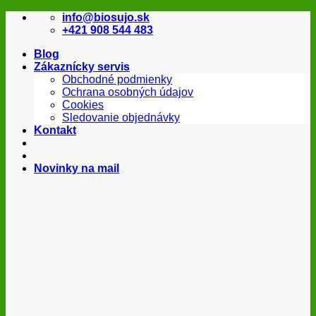
Skip
info@biosujo.sk
to
+421 908 544 483
content
Blog
Zákaznícky servis
Obchodné podmienky
Ochrana osobných údajov
Cookies
Sledovanie objednávky
Kontakt
Novinky na mail