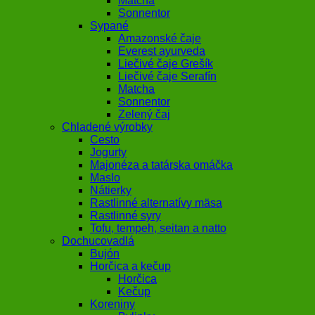
Matcha
Sonnentor
Sypané
Amazonské čaje
Everest ayurveda
Liečivé čaje Grešík
Liečivé čaje Serafín
Matcha
Sonnentor
Zelený čaj
Chladené výrobky
Cesto
Jogurty
Majonéza a tatárska omáčka
Maslo
Nátierky
Rastlinné alternatívy mäsa
Rastlinné syry
Tofu, tempeh, seitan a natto
Dochucovadlá
Bujón
Horčica a kečup
Horčica
Kečup
Koreniny