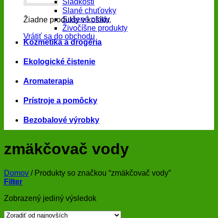
Sladkosti
Slané chuťovky
Sušené plody
Žiadne produkty v košíku.
Živočíšne produkty
Vrátiť sa do obchodu
Kozmetika a drogéria
Ekologické čistenie
Aromaterapia
Prístroje a pomôcky
Bezobalové výrobky
zmäkčovač vody
Domov
/
Produkty so značkou “zmäkčovač vody”
Filter
Zobrazený jediný výsledok