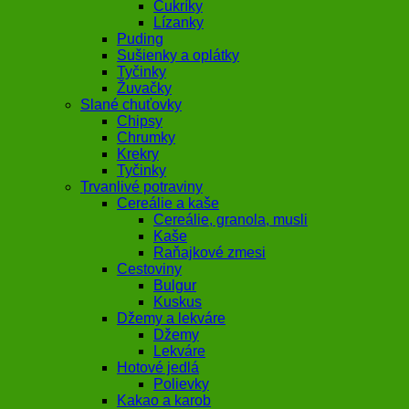
Cukríky
Lízanky
Puding
Sušienky a oplátky
Tyčinky
Žuvačky
Slané chuťovky
Chipsy
Chrumky
Krekry
Tyčinky
Trvanlivé potraviny
Cereálie a kaše
Cereálie, granola, musli
Kaše
Raňajkové zmesi
Cestoviny
Bulgur
Kuskus
Džemy a lekváre
Džemy
Lekváre
Hotové jedlá
Polievky
Kakao a karob