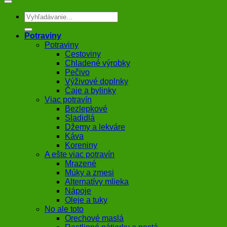
Hľadať:
Potraviny
Potraviny
Cestoviny
Chladené výrobky
Pečivo
Výživové doplnky
Čaje a bylinky
Viac potravín
Bezlepkové
Sladidlá
Džemy a lekváre
Káva
Koreniny
A ešte viac potravín
Mrazené
Múky a zmesi
Alternatívy mlieka
Nápoje
Oleje a tuky
No ale toto
Orechové maslá