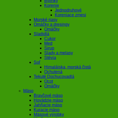
Bylinky
Korenie
Jednodruhové
Koreniace zmesi
Morské riasy
Omáčky a dresingy
Omáčky
Sladidlá
Cukor
Med
Sirup
Slady a melasy
Stévia
Soľ
Himalájska, morská čistá
Ochutená
Tekuté Dochucovadlá
Ocot
Omáčky
Mäso
Bravčové mäso
Hovädzie mäso
Jahňacie mäso
Kuracie mäso
Mäsové výrobky