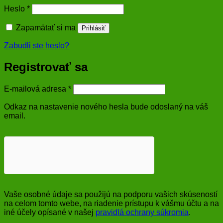
Povinné
Heslo
*
Zapamätať si ma
Prihlásiť
Zabudli ste heslo?
Registrovať sa
Povinné
E-mailová adresa
*
Odkaz na nastavenie nového hesla bude odoslaný na váš
email.
Vaše osobné údaje sa použijú na podporu vašich skúseností
na celom tomto webe, na riadenie prístupu k vášmu účtu a na
iné účely opísané v našej
pravidlá ochrany súkromia
.