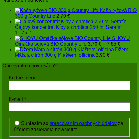
4,30 €
Kaša ryžová BIO
300 g Country Life
2,70
€
Čajový koncentrát Kĺby a chrbtica 250 ml Serafin
11,75
€
SHOYU
Price
Omáčka sójová BIO Country Life
3,70
€
–
7,65
€
range:
Džem
3,70 €
Mäta a citrón 300 g Klášterní officína
3,90
€
through
Chceš info o novinkách?
7,65 €
Krstné meno
E-mail
*
Súhlasím so
spracovaním osobných údajov
za
účelom zasielania newslettra.