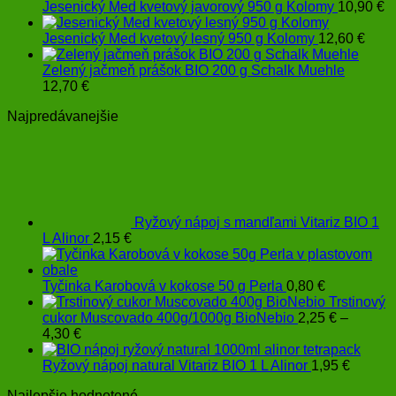
Jesenický Med kvetový javorový 950 g Kolomy
10,90
€
Jesenický Med kvetový lesný 950 g Kolomy
12,60
€
Zelený jačmeň prášok BIO 200 g Schalk Muehle
12,70
€
Najpredávanejšie
Ryžový nápoj s mandľami Vitariz BIO 1
L Alinor
2,15
€
Tyčinka Karobová v kokose 50 g Perla
0,80
€
Trstinový
cukor Muscovado 400g/1000g BioNebio
2,25
€
–
Price
4,30
€
range:
2,25 €
Ryžový nápoj natural Vitariz BIO 1 L Alinor
1,95
€
through
Najlepšie hodnotené