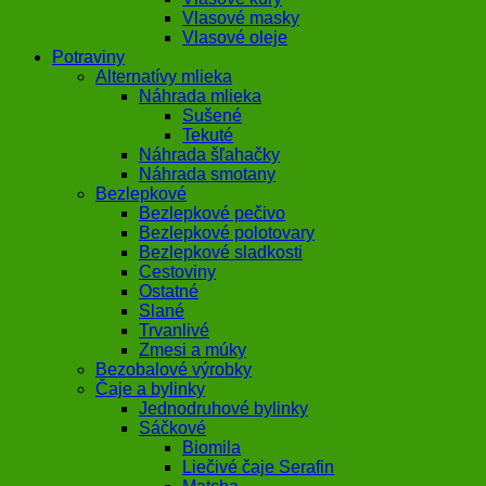
Vlasové masky
Vlasové oleje
Potraviny
Alternatívy mlieka
Náhrada mlieka
Sušené
Tekuté
Náhrada šľahačky
Náhrada smotany
Bezlepkové
Bezlepkové pečivo
Bezlepkové polotovary
Bezlepkové sladkosti
Cestoviny
Ostatné
Slané
Trvanlivé
Zmesi a múky
Bezobalové výrobky
Čaje a bylinky
Jednodruhové bylinky
Sáčkové
Biomila
Liečivé čaje Serafin