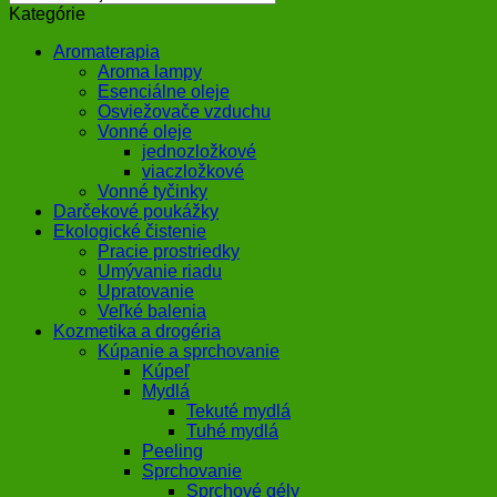
Kategórie
Aromaterapia
Aroma lampy
Esenciálne oleje
Osviežovače vzduchu
Vonné oleje
jednozložkové
viaczložkové
Vonné tyčinky
Darčekové poukážky
Ekologické čistenie
Pracie prostriedky
Umývanie riadu
Upratovanie
Veľké balenia
Kozmetika a drogéria
Kúpanie a sprchovanie
Kúpeľ
Mydlá
Tekuté mydlá
Tuhé mydlá
Peeling
Sprchovanie
Sprchové gély