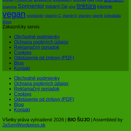
tinktúra
Sonnentor
sypaný čaj
trávenie
sója
Soaphoria
vegan
čokoláda
vitamín C
vegetarián
vitamín E
vitamíny
vápnik
šťava
Zákaznícky servis
Obchodné podmienky
Ochrana osobných údajov
Reklamačný poriadok
Cookies
Odstúpenie od zmluvy (PDF)
Blog
Kontakt
Obchodné podmienky
Ochrana osobných údajov
Reklamačný poriadok
Cookies
Odstúpenie od zmluvy (PDF)
Blog
Kontakt
Všetky práva vyhradené 2026 |
BIO ŠUJO
| Assembled by
JaSomWordpress.sk