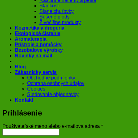
Rastlinné nátierky a pestá
Sladkosti
Slané chuťovky
Sušené plody
Živočíšne produkty
Kozmetika a drogéria
Ekologické čistenie
Aromaterapia
Prístroje a pomôcky
Bezobalové výrobky
Novinky na mail
Blog
Zákaznícky servis
Obchodné podmienky
Ochrana osobných údajov
Cookies
Sledovanie objednávky
Kontakt
Prihlásenie
Povinné
Používateľské meno alebo e-mailová adresa
*