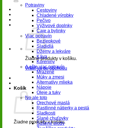
Potraviny
Cestoviny
Chladené výrobky
Pečivo
Výživové doplnky
Čaje a bylinky
Viac potravín
Bezlepkové
Sladidlá
Džemy a lekváre
Káva
Žiadne produkty v košíku.
Koreniny
A ešte viac potravín
Vrátiť sa do obchodu
Mrazené
Múky a zmesi
Alternatívy mlieka
Nápoje
Košík
Oleje a tuky
No ale toto
Orechové maslá
Rastlinné nátierky a pestá
Sladkosti
Slané chuťovky
Žiadne produkty v košíku.
Sušené plody