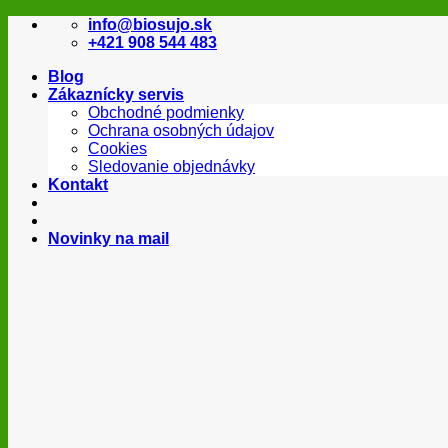
Skip
info@biosujo.sk
to
+421 908 544 483
content
Blog
Zákaznícky servis
Obchodné podmienky
Ochrana osobných údajov
Cookies
Sledovanie objednávky
Kontakt
Novinky na mail