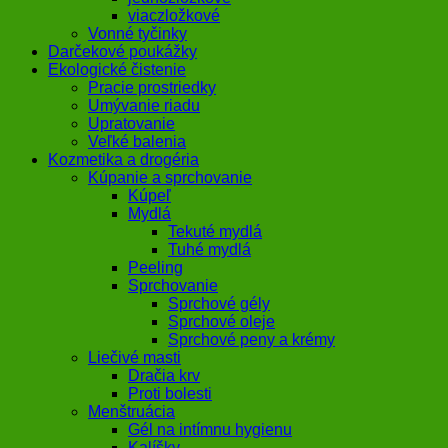
viaczložkové
Vonné tyčinky
Darčekové poukážky
Ekologické čistenie
Pracie prostriedky
Umývanie riadu
Upratovanie
Veľké balenia
Kozmetika a drogéria
Kúpanie a sprchovanie
Kúpeľ
Mydlá
Tekuté mydlá
Tuhé mydlá
Peeling
Sprchovanie
Sprchové gély
Sprchové oleje
Sprchové peny a krémy
Liečivé masti
Dračia krv
Proti bolesti
Menštruácia
Gél na intímnu hygienu
Kalíšky