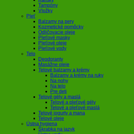
Tampóny
Vložky
Pleť
Balzamy na pery
Kozmetické pomôcky
Odličovacie oleje
Pleťové masky
Pleťové oleje
Pleťové vody
Telo
Deodoranty
Masážne oleje
Telové balzamy a krémy
Balzamy a krémy na ruky
Na nohy
Na telo
Pre deti
Telové gély a maslá
Telové a pleťové gély
Telové a pleťové maslá
Telové jogurty a mana
Telové oleje
Ústna hygiena
Škrabka na jazyk