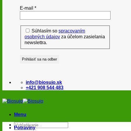
E-mail
*
Súhlasím so
spracovaním
osobných údajov
za účelom zasielania
newslettra.
info@biosujo.sk
+421 908 544 483
Menu
Hľadať:
Potraviny