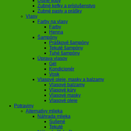
Ústne vody
Zubné kefky a príslušenstvo
Zubné pasty a prášky
Vlasy
Farby na vlasy
Farby
Henna
Šampóny
Práškové šampóny
Tekuté šampóny
Tuhé šampóny
Úprava vlasov
Gél
Kondicionér
Vosk
Vlasové oleje, masky a balzamy
Vlasové balzamy
Vlasové kúry
Vlasové masky
Vlasové oleje
Potraviny
Alternatívy mlieka
Náhrada mlieka
Sušené
Tekuté