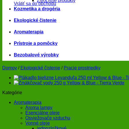
Živočíšne produkty
Vrátiť sa do obchodu
Kozmetika a drogéria
Ekologické čistenie
Aromaterapia
Prístroje a pomôcky
Bezobalové výrobky
Domov
/
Ekologické čistenie
/
Pracie prostriedky
Kategórie
Aromaterapia
Aroma lampy
Esenciálne oleje
Osviežovače vzduchu
Vonné oleje
jednozložkové