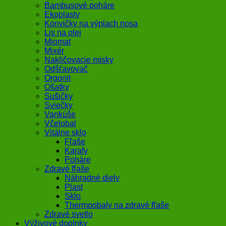
Bambusové poháre
Ekoplasty
Konvičky na výplach nosa
Lis na olej
Miomat
Mixér
Nakličovacie misky
Odšťavovač
Orgonit
Ošatky
Sušičky
Sviečky
Vankúše
Včelobal
Vitálne sklo
Fľaše
Karafy
Poháre
Zdravé fľaše
Náhradné diely
Plast
Sklo
Thermoobaly na zdravé fľaše
Zdravé svetlo
Výživové doplnky