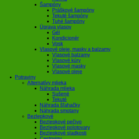
Šampóny
Práškové šampóny
Tekuté šampóny
Tuhé šampóny
Úprava vlasov
Gél
Kondicionér
Vosk
Vlasové oleje, masky a balzamy
Vlasové balzamy
Vlasové kúry
Vlasové masky
Vlasové oleje
Potraviny
Alternatívy mlieka
Náhrada mlieka
Sušené
Tekuté
Náhrada šľahačky
Náhrada smotany
Bezlepkové
Bezlepkové pečivo
Bezlepkové polotovary
Bezlepkové sladkosti
Cestoviny