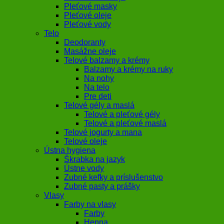
Pleťové masky
Pleťové oleje
Pleťové vody
Telo
Deodoranty
Masážne oleje
Telové balzamy a krémy
Balzamy a krémy na ruky
Na nohy
Na telo
Pre deti
Telové gély a maslá
Telové a pleťové gély
Telové a pleťové maslá
Telové jogurty a mana
Telové oleje
Ústna hygiena
Škrabka na jazyk
Ústne vody
Zubné kefky a príslušenstvo
Zubné pasty a prášky
Vlasy
Farby na vlasy
Farby
Henna