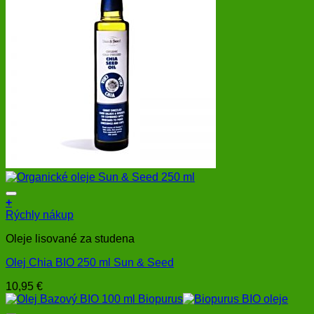
+
Rýchly nákup
Oleje lisované za studena
Olej Chia BIO 250 ml Sun & Seed
10,95
€