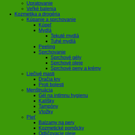
Upratovanie
Veľké balenia
Kozmetika a drogéria
Kúpanie a sprchovanie
Kúpeľ
Mydlá
Tekuté mydlá
Tuhé mydlá
Peeling
Sprchovanie
Sprchové gély
Sprchové oleje
Sprchové peny a krémy
Liečivé masti
Dračia krv
Proti bolesti
Menštruácia
Gél na intímnu hygienu
Kalíšky
Tampóny
Vložky
Pleť
Balzamy na pery
Kozmetické pomôcky
Odličovacie oleje