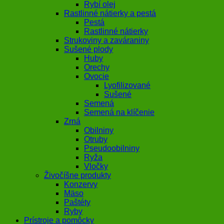
Rybí olej
Rastlinné nátierky a pestá
Pestá
Rastlinné nátierky
Strukoviny a zaváraniny
Sušené plody
Huby
Orechy
Ovocie
Lyofilizované
Sušené
Semená
Semená na klíčenie
Zrná
Obilniny
Otruby
Pseudoobilniny
Ryža
Vločky
Živočíšne produkty
Konzervy
Mäso
Paštéty
Ryby
Prístroje a pomôcky