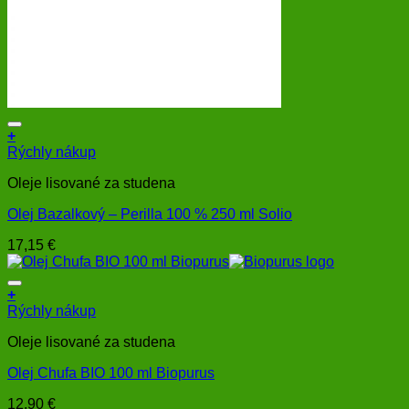
+
Rýchly nákup
Oleje lisované za studena
Olej Bazalkový – Perilla 100 % 250 ml Solio
17,15
€
+
Rýchly nákup
Oleje lisované za studena
Olej Chufa BIO 100 ml Biopurus
12,90
€