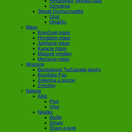
Himalájska, morská čistá
Ochutená
Tekuté Dochucovadlá
Ocot
Omáčky
Mäso
Bravčové mäso
Hovädzie mäso
Jahňacie mäso
Kuracie mäso
Mäsové výrobky
Morčacie mäso
Mrazené
Bezlepkové Turčianske pirohy
Brazílske Pao
Zelenina a ovocie
Zmrzliny
Nápoje
Alko
Pivo
Víno
Nealko
Mušty
Sirupy
Šťavy a pyré