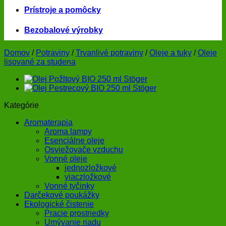
Prístroje a pomôcky
Bezobalové výrobky
Domov
/
Potraviny
/
Trvanlivé potraviny
/
Oleje a tuky
/
Oleje
lisované za studena
Kategórie
Aromaterapia
Aroma lampy
Esenciálne oleje
Osviežovače vzduchu
Vonné oleje
jednozložkové
viaczložkové
Vonné tyčinky
Darčekové poukážky
Ekologické čistenie
Pracie prostriedky
Umývanie riadu