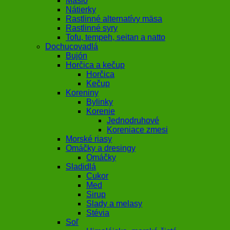
Maslo
Nátierky
Rastlinné alternatívy mäsa
Rastlinné syry
Tofu, tempeh, seitan a natto
Dochucovadlá
Bujón
Horčica a kečup
Horčica
Kečup
Koreniny
Bylinky
Korenie
Jednodruhové
Koreniace zmesi
Morské riasy
Omáčky a dresingy
Omáčky
Sladidlá
Cukor
Med
Sirup
Slady a melasy
Stévia
Soľ