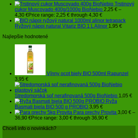
Trstinový
cukor Muscovado 400g/1000g BioNebio
2,25
€
–
4,30
€
Price range: 2,25 € through 4,30 €
Ryžový nápoj natural Vitariz BIO 1 L Alinor
1,95
€
Najlepšie hodnotené
Vínny ocot biely BIO 500ml Rapunzel
3,95
€
Stredomorská soľ nerafinovaná 500g BioNebio
1,05
€
Ryža
Basmati biela BIO 500 g PROBIO
3,95
€
Para orechy Provita
3,00
€
–
36,90
€
Price range: 3,00 € through 36,90 €
Chceš info o novinkách?