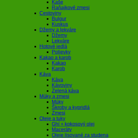
Kaše
Raňajkové zmesi
Cestoviny
Bulgur
Kuskus
Džemy a lekváre
Džemy
Lekváre
Hotové jedlá
Polievky
Kakao a karob
Kakao
Karob
Káva
Káva
Kávoviny
Zelená káva
Múky a zmesi
Múky
Škroby a kypridlá
Zmesi
Oleje a tuky
Ghí + kokosový olej
Maceráty
Oleje lisované za studena