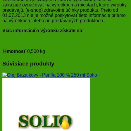
zakazuje označovať na výrobkoch a miestach, ktoré výrobky
predávajú, (e-shop) zdravotné účinky produktu. Preto od
01.07.2013 nie je možné poskytovať tieto informácie priamo
na výrobkoch, alebo pri predávaných produktoch.
Viac informácií o výrobku získate na:
Hmotnosť
0,500 kg
Súvisiace produkty