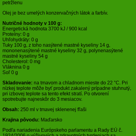
petržlenu
Olej je bez umelých konzervačných látok a farbív.
Nutričné hodnoty v 100 g:
Energetická hodnota 3700 kJ / 900 kcal
Proteíny: 0 g
Uhľohydráty: 0 g
Tuky 100 g, z toho nasýtené mastné kyseliny 14 g,
mononenasýtené mastné kyseliny 32 g, polynenasýtené
mastné kyseliny 54 g
Cholesterol: 0 mg
Vláknina 0 g
Soľ 0 g
Skladovanie:
na tmavom a chladnom mieste do 22 °C. Pri
nízkej teplote môže byť produkt zakalený prípadne stuhnutý,
pri izbovej teplote sa tento efekt stratí. Po otvorení
spotrebujte najneskôr do 3 mesiacov.
Obsah:
250 ml v tmavej sklenenej fľaši
Krajina pôvodu:
Maďarsko
Podľa nariadenia Európskeho parlamentu a Rady EÚ č.
1924/2006 o výživových a zdravotných tvrdeniach sa