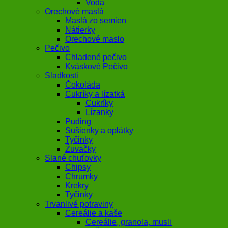
Voda
Orechové maslá
Maslá zo semien
Nátierky
Orechové maslo
Pečivo
Chladené pečivo
Kváskové Pečivo
Sladkosti
Čokoláda
Cukríky a lízatká
Cukríky
Lízanky
Puding
Sušienky a oplátky
Tyčinky
Žuvačky
Slané chuťovky
Chipsy
Chrumky
Krekry
Tyčinky
Trvanlivé potraviny
Cereálie a kaše
Cereálie, granola, musli