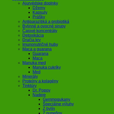
Ajurvédske doplnky
Džemy
Kapsuly
Prášky
Antiparazitiká a probiotiká
Bylinné a ovocné sirupy
Čajové koncentráty
Detoxikácia
Dračia krv
Imunonutričné huby
Maca a guarana
Guarana
Maca
Manuka med
Manuka cukríky
Med
Minerály
Proteíny a kolagény
Tinktúry
Dr. Popov
Nadeje
Gemmogukany
Špeciálne výluhy
Z bylín
Z pupeňov