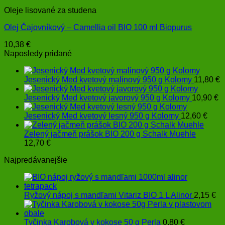
Oleje lisované za studena
Olej Čajovníkový – Camellia oil BIO 100 ml Biopurus
10,38
€
Naposledy pridané
Jesenický Med kvetový malinový 950 g Kolomy
11,80
€
Jesenický Med kvetový javorový 950 g Kolomy
10,90
€
Jesenický Med kvetový lesný 950 g Kolomy
12,60
€
Zelený jačmeň prášok BIO 200 g Schalk Muehle
12,70
€
Najpredávanejšie
Ryžový nápoj s mandľami Vitariz BIO 1 L Alinor
2,15
€
Tyčinka Karobová v kokose 50 g Perla
0,80
€