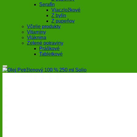
Serafín
Viaczložkové
Z bylín
Z pupeňov
Včelie produkty
Vitamíny
Vláknina
Zelené potraviny
Práškové
Tabletkové