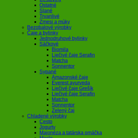
Ostatné
Slané
Trvanlivé
Zmesi a múky
Bezobalové výrobky
Čaje a bylinky
Jednodruhové bylinky
Sáčkové
Biomila
Liečivé čaje Serafin
Matcha
Sonnentor
Sypané
Amazonské čaje
Everest ayurveda
Liečivé čaje Grešík
Liečivé čaje Serafín
Matcha
Sonnentor
Zelený čaj
Chladené výrobky
Cesto
Jogurty
Majonéza a tatárska omáčka