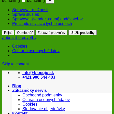
Marketing
Marketing
Spravovať možnosti
Správa služieb
Spravovať {vendor_count} dodávateľov
Prečítajte si viac o týchto účeloch
Prijať
Odmietnúť
Zobraziť predvoľby
Uložiť predvoľby
Zobraziť predvoľby
Cookies
Ochrana osobných údajov
Skip to content
info@biosujo.sk
+421 908 544 483
Blog
Zákaznícky servis
Obchodné podmienky
Ochrana osobných údajov
Cookies
Sledovanie objednávky
Kontakt