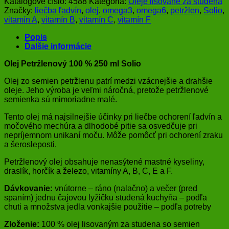
Katalógové číslo:
4588
Kategória:
Oleje lisované za studena
Značky:
liečba ľadvín
,
olej
,
omega3
,
omega6
,
petržlen
,
Solio
,
vitamín A
,
vitamín B
,
vitamín C
,
vitamín F
Popis
Ďalšie informácie
Olej Petržlenový 100 % 250 ml Solio
Olej zo semien petržlenu patrí medzi vzácnejšie a drahšie
oleje. Jeho výroba je veľmi náročná, pretože petržlenové
semienka sú mimoriadne malé.
Tento olej má najsilnejšie účinky pri liečbe ochorení ľadvín a
močového mechúra a dlhodobé pitie sa osvedčuje pri
nepríjemnom unikaní moču. Môže pomôcť pri ochorení zraku
a šerosleposti.
Petržlenový olej obsahuje nenasýtené mastné kyseliny,
draslík, horčík a železo, vitamíny A, B, C, E a F.
Dávkovanie:
vnútorne – ráno (nalačno) a večer (pred
spaním) jednu čajovou lyžičku studená kuchyňa – podľa
chuti a množstva jedla vonkajšie použitie – podľa potreby
Zloženie:
100 % olej lisovaným za studena so semien