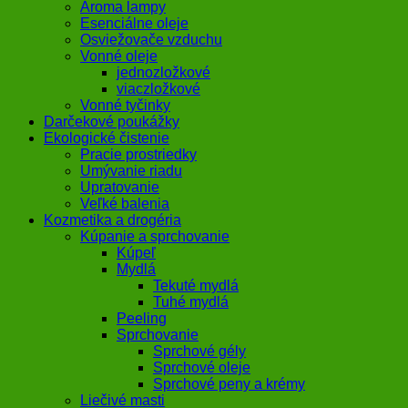
Aroma lampy
Esenciálne oleje
Osviežovače vzduchu
Vonné oleje
jednozložkové
viaczložkové
Vonné tyčinky
Darčekové poukážky
Ekologické čistenie
Pracie prostriedky
Umývanie riadu
Upratovanie
Veľké balenia
Kozmetika a drogéria
Kúpanie a sprchovanie
Kúpeľ
Mydlá
Tekuté mydlá
Tuhé mydlá
Peeling
Sprchovanie
Sprchové gély
Sprchové oleje
Sprchové peny a krémy
Liečivé masti