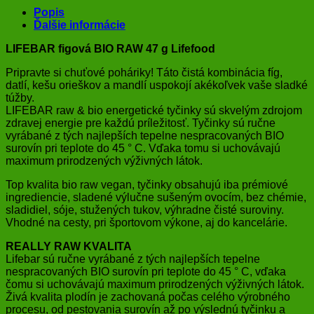
Popis
Ďalšie informácie
LIFEBAR figová BIO RAW 47 g Lifefood
Pripravte si chuťové poháriky! Táto čistá kombinácia fíg,
datlí, kešu orieškov a mandlí uspokojí akékoľvek vaše sladké
túžby.
LIFEBAR raw & bio energetické tyčinky sú skvelým zdrojom
zdravej energie pre každú príležitosť. Tyčinky sú ručne
vyrábané z tých najlepších tepelne nespracovaných BIO
surovín pri teplote do 45 ° C. Vďaka tomu si uchovávajú
maximum prirodzených výživných látok.
Top kvalita bio raw vegan, tyčinky obsahujú iba prémiové
ingrediencie, sladené výlučne sušeným ovocím, bez chémie,
sladidiel, sóje, stužených tukov, výhradne čisté suroviny.
Vhodné na cesty, pri športovom výkone, aj do kancelárie.
REALLY RAW KVALITA
Lifebar sú ručne vyrábané z tých najlepších tepelne
nespracovaných BIO surovín pri teplote do 45 ° C, vďaka
čomu si uchovávajú maximum prirodzených výživných látok.
Živá kvalita plodín je zachovaná počas celého výrobného
procesu, od pestovania surovín až po výslednú tyčinku a