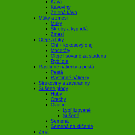
Káva
Kávoviny
Zelená káva
Múky a zmesi
Múky
Škroby a kypridlá
Zmesi
Oleje a tuky
Ghí + kokosový olej
Maceráty
Oleje lisované za studena
Rybí olej
Rastlinné nátierky a pestá
Pestá
Rastlinné nátierky
Strukoviny a zaváraniny
Sušené plody
Huby
Orechy
Ovocie
Lyofilizované
Sušené
Semená
Semená na klíčenie
Zrná