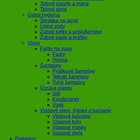
Telové jogurty a mana
Telové oleje
Ústna hygiena
Škrabka na jazyk
Ústne vody
Zubné kefky a príslušenstvo
Zubné pasty a prášky
Vlasy
Farby na vlasy
Farby
Henna
Šampóny
Práškové šampóny
Tekuté šampóny
Tuhé šampóny
Úprava vlasov
Gél
Kondicionér
Vosk
Vlasové oleje, masky a balzamy
Vlasové balzamy
Vlasové kúry
Vlasové masky
Vlasové oleje
Potraviny