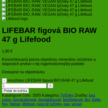
LIFEBAR figová BIO RAW
47 g Lifefood
1,90
€
Koncentrovaná porcia vitamínov, minerálov, enzýmov a
stopových prvkov v tej najprirodzenejšej podobe.
Dostupné na objednávku
množstvo LIFEBAR figová BIO RAW 47 g Lifefood
Pridať do košíka
Katalógové číslo:
3005
Kategória:
Tyčinky
Značky:
bez
cukru
,
bezgluténové
,
bezlaktózové
,
bezlepkové
,
bio
,
ďatle
,
figy
,
lifebar
,
lifefood
,
ovocné tyčinky
,
raw
,
vegan