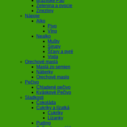
Brazílske Pao
Zelenina a ovocie
Zmrzliny
Nápoje
Alko
Pivo
Víno
Nealko
Mušty
Sirupy
Šťavy a pyré
Voda
Orechové maslá
Maslá zo semien
Nátierky
Orechové maslo
Pečivo
Chladené pečivo
Kváskové Pečivo
Sladkosti
Čokoláda
Cukríky a lízatká
Cukríky
Lízanky
Puding