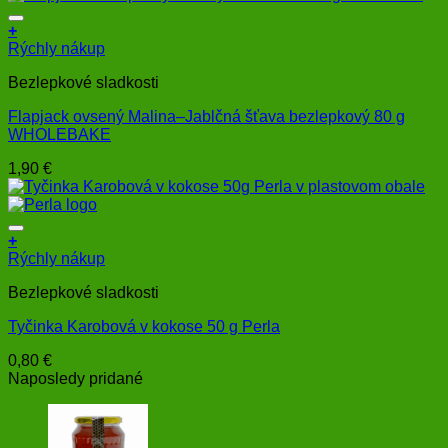
+
Rýchly nákup
Bezlepkové sladkosti
Flapjack ovsený Malina–Jablčná šťava bezlepkový 80 g
WHOLEBAKE
1,90
€
+
Rýchly nákup
Bezlepkové sladkosti
Tyčinka Karobová v kokose 50 g Perla
0,80
€
Naposledy pridané