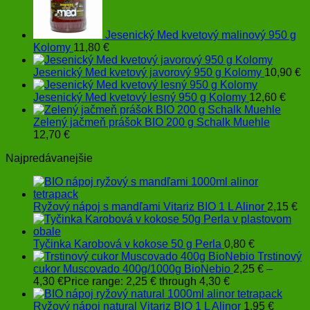
Jesenický Med kvetový malinový 950 g
Kolomy
11,80
€
Jesenický Med kvetový javorový 950 g Kolomy
10,90
€
Jesenický Med kvetový lesný 950 g Kolomy
12,60
€
Zelený jačmeň prášok BIO 200 g Schalk Muehle
12,70
€
Najpredávanejšie
Ryžový nápoj s mandľami Vitariz BIO 1 L Alinor
2,15
€
Tyčinka Karobová v kokose 50 g Perla
0,80
€
Trstinový
cukor Muscovado 400g/1000g BioNebio
2,25
€
–
4,30
€
Price range: 2,25 € through 4,30 €
Ryžový nápoj natural Vitariz BIO 1 L Alinor
1,95
€