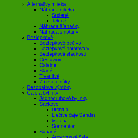
Alternatívy mlieka
Náhrada mlieka
Sušené
Tekuté
Náhrada šľahačky
Náhrada smotany
Bezlepkové
Bezlepkové pečivo
Bezlepkové polotovary
Bezlepkové sladkosti
Cestoviny
Ostatné
Slané
Trvanlivé
Zmesi a múky
Bezobalové výrobky
Čaje a bylinky
Jednodruhové bylinky
Sáčkové
Biomila
Liečivé čaje Serafin
Matcha
Sonnentor
Sypané
Amazonské čaje