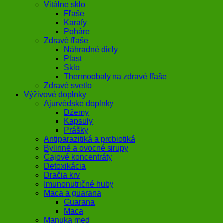
Vitálne sklo
Fľaše
Karafy
Poháre
Zdravé fľaše
Náhradné diely
Plast
Sklo
Thermoobaly na zdravé fľaše
Zdravé svetlo
Výživové doplnky
Ajurvédske doplnky
Džemy
Kapsuly
Prášky
Antiparazitiká a probiotiká
Bylinné a ovocné sirupy
Čajové koncentráty
Detoxikácia
Dračia krv
Imunonutričné huby
Maca a guarana
Guarana
Maca
Manuka med