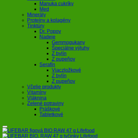
Manuka cukríky
Med
Minerály
Proteíny a kolagény
Tinktúry
Dr. Popov
Nadeje
Gemmogukany
Špeciálne výluhy
Z bylín
Z pupeňov
Serafín
Viaczložkové
Z bylín
Z pupeňov
Včelie produkty
Vitamíny
Vláknina
Zelené potraviny
Práškové
Tabletkové