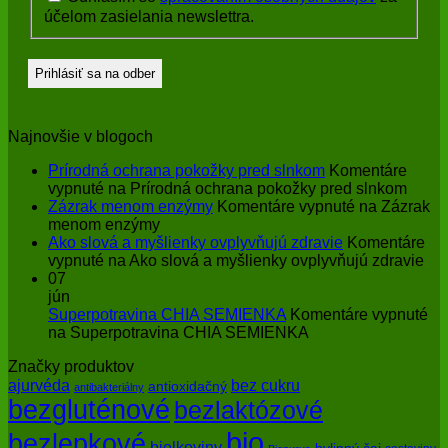
účelom zasielania newslettra.
Najnovšie v blogoch
Prírodná ochrana pokožky pred slnkom
Komentáre
vypnuté
na Prírodná ochrana pokožky pred slnkom
Zázrak menom enzýmy
Komentáre vypnuté
na Zázrak
menom enzýmy
Ako slová a myšlienky ovplyvňujú zdravie
Komentáre
vypnuté
na Ako slová a myšlienky ovplyvňujú zdravie
07
jún
Superpotravina CHIA SEMIENKA
Komentáre vypnuté
na Superpotravina CHIA SEMIENKA
Značky produktov
bez cukru
ajurvéda
antioxidačný
antibakteriálny
bezgluténové
bezlaktózové
bio
bezlepkové
bielkoviny
bylinný čaj