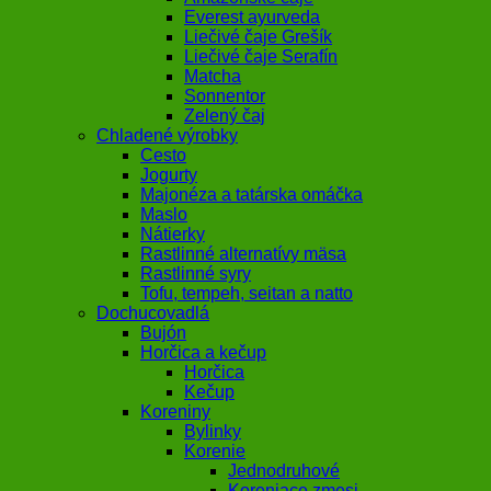
Everest ayurveda
Liečivé čaje Grešík
Liečivé čaje Serafín
Matcha
Sonnentor
Zelený čaj
Chladené výrobky
Cesto
Jogurty
Majonéza a tatárska omáčka
Maslo
Nátierky
Rastlinné alternatívy mäsa
Rastlinné syry
Tofu, tempeh, seitan a natto
Dochucovadlá
Bujón
Horčica a kečup
Horčica
Kečup
Koreniny
Bylinky
Korenie
Jednodruhové
Koreniace zmesi