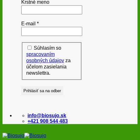
Krstné meno
E-mail
*
Súhlasím so
spracovaním
osobných údajov
za
účelom zasielania
newslettra.
info@biosujo.sk
+421 908 544 483