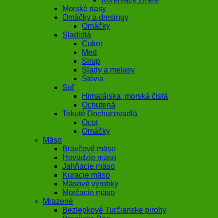
Morské riasy
Omáčky a dresingy
Omáčky
Sladidlá
Cukor
Med
Sirup
Slady a melasy
Stévia
Soľ
Himalájska, morská čistá
Ochutená
Tekuté Dochucovadlá
Ocot
Omáčky
Mäso
Bravčové mäso
Hovädzie mäso
Jahňacie mäso
Kuracie mäso
Mäsové výrobky
Morčacie mäso
Mrazené
Bezlepkové Turčianske pirohy