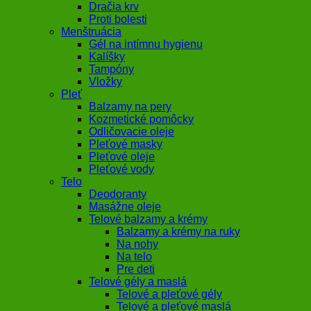
Dračia krv
Proti bolesti
Menštruácia
Gél na intímnu hygienu
Kalíšky
Tampóny
Vložky
Pleť
Balzamy na pery
Kozmetické pomôcky
Odličovacie oleje
Pleťové masky
Pleťové oleje
Pleťové vody
Telo
Deodoranty
Masážne oleje
Telové balzamy a krémy
Balzamy a krémy na ruky
Na nohy
Na telo
Pre deti
Telové gély a maslá
Telové a pleťové gély
Telové a pleťové maslá