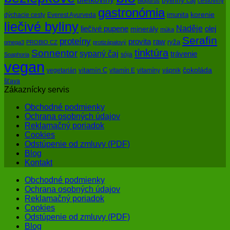
cestoviny
Biopurus
gastronómia
imunita
korenie
dýchacie cesty
Everest Ayurveda
liečivé byliny
Naděje
olej
liečivé pupene
minerály
múka
Serafin
proteíny
raw
provita
ryža
omega3
PROBIO CZ
protizápalový
tinktúra
Sonnentor
sypaný čaj
trávenie
sója
Soaphoria
vegan
čokoláda
vitamín C
vegetarián
vitamín E
vitamíny
vápnik
šťava
Zákaznícky servis
Obchodné podmienky
Ochrana osobných údajov
Reklamačný poriadok
Cookies
Odstúpenie od zmluvy (PDF)
Blog
Kontakt
Obchodné podmienky
Ochrana osobných údajov
Reklamačný poriadok
Cookies
Odstúpenie od zmluvy (PDF)
Blog