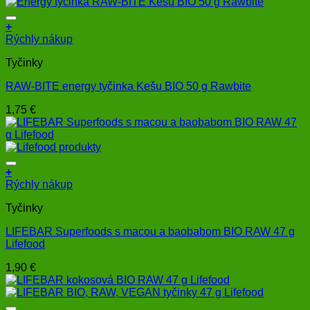
+
Rýchly nákup
Tyčinky
RAW-BITE energy tyčinka Kešu BIO 50 g Rawbite
1,75
€
+
Rýchly nákup
Tyčinky
LIFEBAR Superfoods s macou a baobabom BIO RAW 47 g
Lifefood
1,90
€