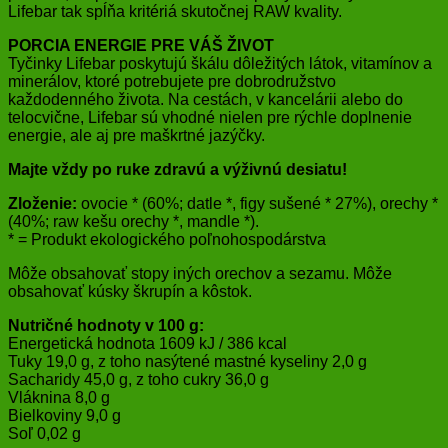
Lifebar tak spĺňa kritériá skutočnej RAW kvality.
PORCIA ENERGIE PRE VÁŠ ŽIVOT
Tyčinky Lifebar poskytujú škálu dôležitých látok, vitamínov a
minerálov, ktoré potrebujete pre dobrodružstvo
každodenného života. Na cestách, v kancelárii alebo do
telocvične, Lifebar sú vhodné nielen pre rýchle doplnenie
energie, ale aj pre maškrtné jazýčky.
Majte vždy po ruke zdravú a výživnú desiatu!
Zloženie:
ovocie * (60%; datle *, figy sušené * 27%), orechy *
(40%; raw kešu orechy *, mandle *).
* = Produkt ekologického poľnohospodárstva
Môže obsahovať stopy iných orechov a sezamu. Môže
obsahovať kúsky škrupín a kôstok.
Nutričné ​​hodnoty v 100 g:
Energetická hodnota 1609 kJ / 386 kcal
Tuky 19,0 g, z toho nasýtené mastné kyseliny 2,0 g
Sacharidy 45,0 g, z toho cukry 36,0 g
Vláknina 8,0 g
Bielkoviny 9,0 g
Soľ 0,02 g