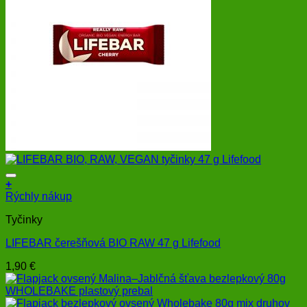
+
Rýchly nákup
Tyčinky
LIFEBAR čerešňová BIO RAW 47 g Lifefood
1,90
€