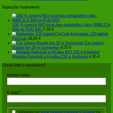
Najlepšie hodnotené
100 % ovocný BIO sirup bez pridaného cukru RÍBEZĽA
500 ml PIJO BIO
7,50
€
Kelpatabs 120 tabliet
FinClub
18,65
€
Čaj zelený
šťastie bio 20 g Sonnentor
4,05
€
Bioláda Rakytník a Hruška 230 g Koldokol
4,35
€
Chceš info o novinkách?
Krstné meno
E-mail
*
Súhlasím so
spracovaním osobných údajov
za