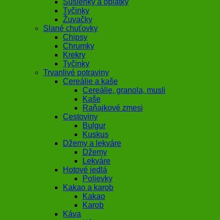
Sušienky a oplátky
Tyčinky
Žuvačky
Slané chuťovky
Chipsy
Chrumky
Krekry
Tyčinky
Trvanlivé potraviny
Cereálie a kaše
Cereálie, granola, musli
Kaše
Raňajkové zmesi
Cestoviny
Bulgur
Kuskus
Džemy a lekváre
Džemy
Lekváre
Hotové jedlá
Polievky
Kakao a karob
Kakao
Karob
Káva