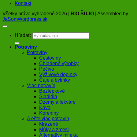
Kontakt
Všetky práva vyhradené 2026 |
BIO ŠUJO
| Assembled by
JaSomWordpress.sk
Hľadať:
Potraviny
Potraviny
Cestoviny
Chladené výrobky
Pečivo
Výživové doplnky
Čaje a bylinky
Viac potravín
Bezlepkové
Sladidlá
Džemy a lekváre
Káva
Koreniny
A ešte viac potravín
Mrazené
Múky a zmesi
Alternatívy mlieka