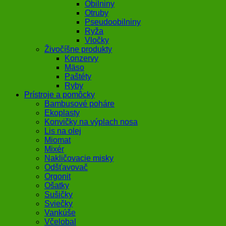
Obilniny
Otruby
Pseudoobilniny
Ryža
Vločky
Živočíšne produkty
Konzervy
Mäso
Paštéty
Ryby
Prístroje a pomôcky
Bambusové poháre
Ekoplasty
Konvičky na výplach nosa
Lis na olej
Miomat
Mixér
Nakličovacie misky
Odšťavovač
Orgonit
Ošatky
Sušičky
Sviečky
Vankúše
Včelobal