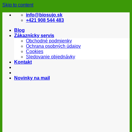
Skip to content
info@biosujo.sk
+421 908 544 483
Blog
Zákaznícky servis
Obchodné podmienky
Ochrana osobných údajov
Cookies
Sledovanie objednávky
Kontakt
Novinky na mail