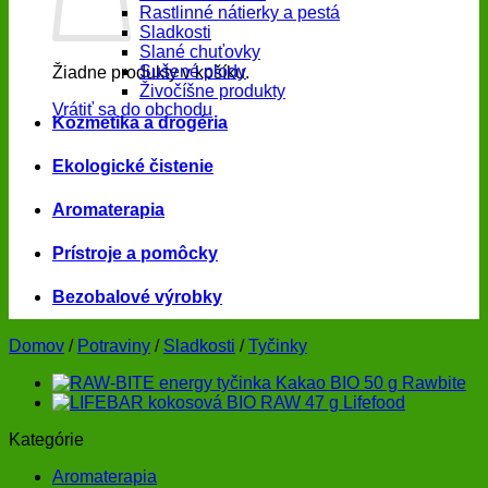
Rastlinné nátierky a pestá
Sladkosti
Slané chuťovky
Sušené plody
Žiadne produkty v košíku.
Živočíšne produkty
Vrátiť sa do obchodu
Kozmetika a drogéria
Ekologické čistenie
Aromaterapia
Prístroje a pomôcky
Bezobalové výrobky
Domov
/
Potraviny
/
Sladkosti
/
Tyčinky
Kategórie
Aromaterapia