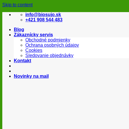
Skip to content
info@biosujo.sk
+421 908 544 483
Blog
Zákaznícky servis
Obchodné podmienky
Ochrana osobných údajov
Cookies
Sledovanie objednávky
Kontakt
Novinky na mail