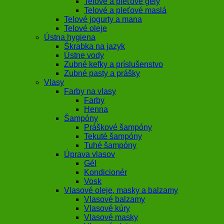
Telové a pleťové gély
Telové a pleťové maslá
Telové jogurty a mana
Telové oleje
Ústna hygiena
Škrabka na jazyk
Ústne vody
Zubné kefky a príslušenstvo
Zubné pasty a prášky
Vlasy
Farby na vlasy
Farby
Henna
Šampóny
Práškové šampóny
Tekuté šampóny
Tuhé šampóny
Úprava vlasov
Gél
Kondicionér
Vosk
Vlasové oleje, masky a balzamy
Vlasové balzamy
Vlasové kúry
Vlasové masky