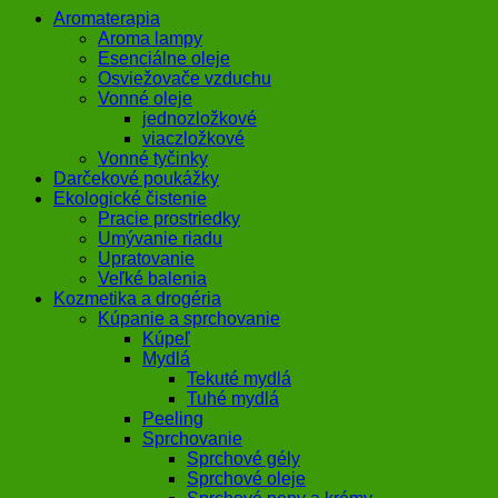
Aromaterapia
Aroma lampy
Esenciálne oleje
Osviežovače vzduchu
Vonné oleje
jednozložkové
viaczložkové
Vonné tyčinky
Darčekové poukážky
Ekologické čistenie
Pracie prostriedky
Umývanie riadu
Upratovanie
Veľké balenia
Kozmetika a drogéria
Kúpanie a sprchovanie
Kúpeľ
Mydlá
Tekuté mydlá
Tuhé mydlá
Peeling
Sprchovanie
Sprchové gély
Sprchové oleje