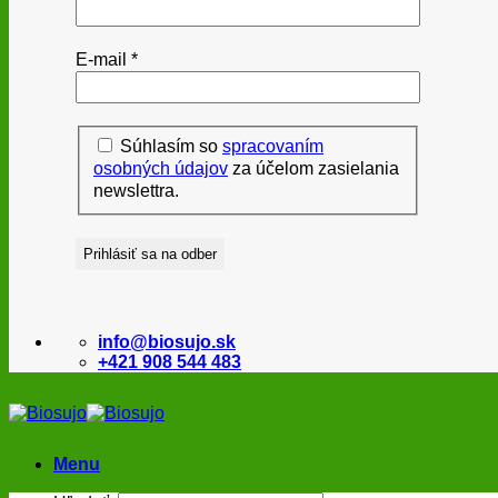
E-mail
*
Súhlasím so
spracovaním
osobných údajov
za účelom zasielania
newslettra.
info@biosujo.sk
+421 908 544 483
Menu