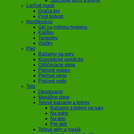
Sprchové peny a krémy
Liečivé masti
Dračia krv
Proti bolesti
Menštruácia
Gél na intímnu hygienu
Kalíšky
Tampóny
Vložky
Pleť
Balzamy na pery
Kozmetické pomôcky
Odličovacie oleje
Pleťové masky
Pleťové oleje
Pleťové vody
Telo
Deodoranty
Masážne oleje
Telové balzamy a krémy
Balzamy a krémy na ruky
Na nohy
Na telo
Pre deti
Telové gély a maslá