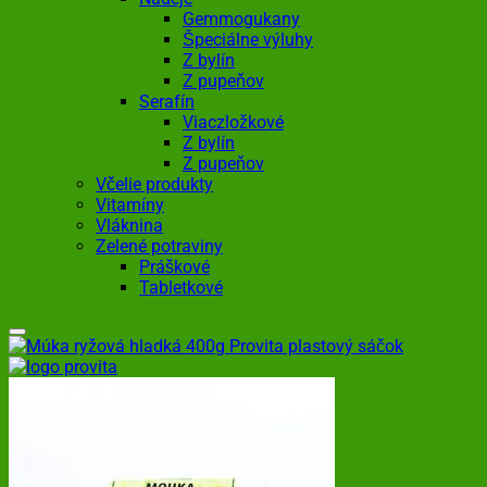
Gemmogukany
Špeciálne výluhy
Z bylín
Z pupeňov
Serafín
Viaczložkové
Z bylín
Z pupeňov
Včelie produkty
Vitamíny
Vláknina
Zelené potraviny
Práškové
Tabletkové