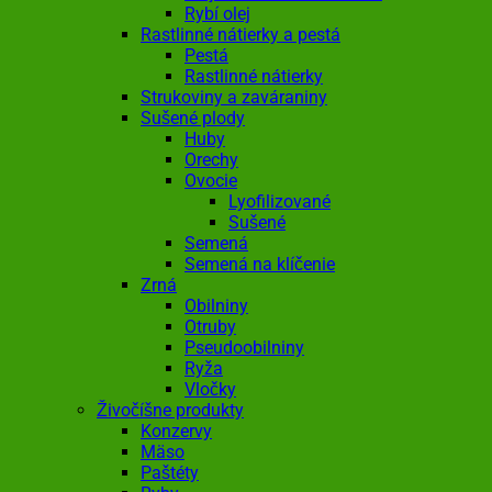
Rybí olej
Rastlinné nátierky a pestá
Pestá
Rastlinné nátierky
Strukoviny a zaváraniny
Sušené plody
Huby
Orechy
Ovocie
Lyofilizované
Sušené
Semená
Semená na klíčenie
Zrná
Obilniny
Otruby
Pseudoobilniny
Ryža
Vločky
Živočíšne produkty
Konzervy
Mäso
Paštéty