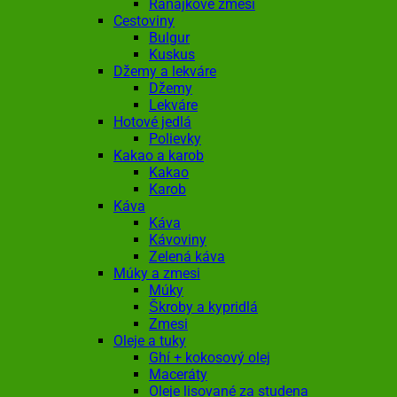
Raňajkové zmesi
Cestoviny
Bulgur
Kuskus
Džemy a lekváre
Džemy
Lekváre
Hotové jedlá
Polievky
Kakao a karob
Kakao
Karob
Káva
Káva
Kávoviny
Zelená káva
Múky a zmesi
Múky
Škroby a kypridlá
Zmesi
Oleje a tuky
Ghí + kokosový olej
Maceráty
Oleje lisované za studena