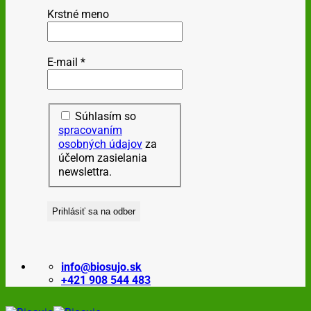
Krstné meno
E-mail
*
Súhlasím so
spracovaním
osobných údajov
za
účelom zasielania
newslettra.
info@biosujo.sk
+421 908 544 483