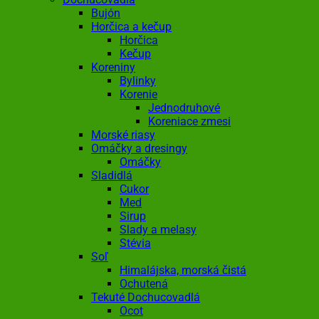
Bujón
Horčica a kečup
Horčica
Kečup
Koreniny
Bylinky
Korenie
Jednodruhové
Koreniace zmesi
Morské riasy
Omáčky a dresingy
Omáčky
Sladidlá
Cukor
Med
Sirup
Slady a melasy
Stévia
Soľ
Himalájska, morská čistá
Ochutená
Tekuté Dochucovadlá
Ocot