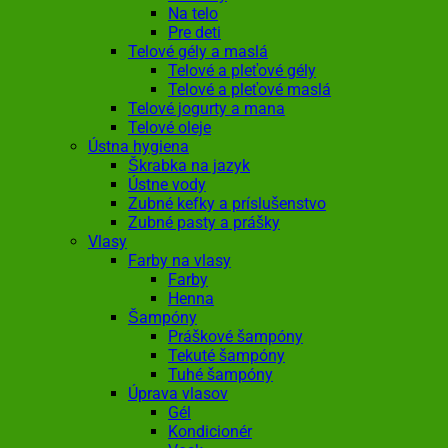
Na telo
Pre deti
Telové gély a maslá
Telové a pleťové gély
Telové a pleťové maslá
Telové jogurty a mana
Telové oleje
Ústna hygiena
Škrabka na jazyk
Ústne vody
Zubné kefky a príslušenstvo
Zubné pasty a prášky
Vlasy
Farby na vlasy
Farby
Henna
Šampóny
Práškové šampóny
Tekuté šampóny
Tuhé šampóny
Úprava vlasov
Gél
Kondicionér