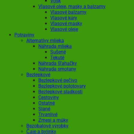
Vosk
Vlasové oleje, masky a balzamy
Vlasové balzamy
Vlasové kúry
Vlasové masky
Vlasové oleje
Potraviny
Alternatívy mlieka
Náhrada mlieka
Sušené
Tekuté
Náhrada šľahačky
Náhrada smotany
Bezlepkové
Bezlepkové pečivo
Bezlepkové polotovary
Bezlepkové sladkosti
Cestoviny
Ostatné
Slané
Trvanlivé
Zmesi a múky
Bezobalové výrobky
Čaje a bylinky