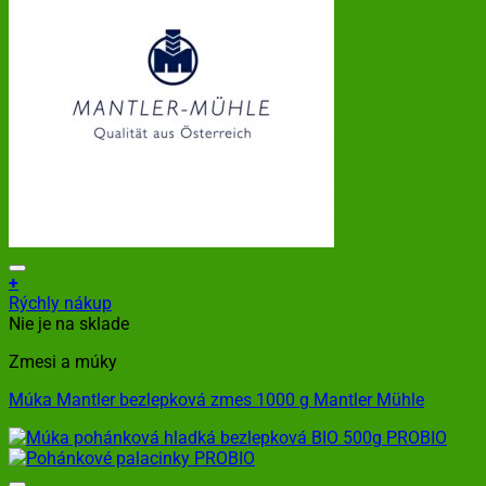
+
Rýchly nákup
Nie je na sklade
Zmesi a múky
Múka Mantler bezlepková zmes 1000 g Mantler Mühle