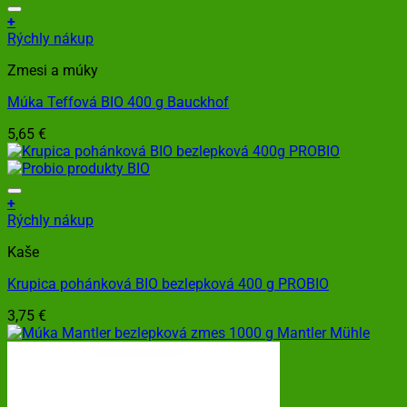
+
Rýchly nákup
Zmesi a múky
Múka Teffová BIO 400 g Bauckhof
5,65
€
+
Rýchly nákup
Kaše
Krupica pohánková BIO bezlepková 400 g PROBIO
3,75
€