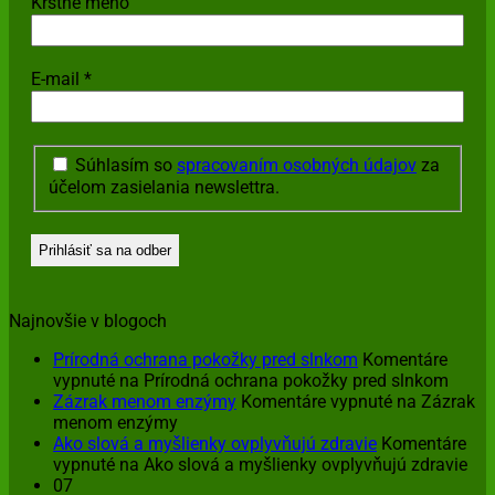
Krstné meno
E-mail
*
Súhlasím so
spracovaním osobných údajov
za
účelom zasielania newslettra.
Najnovšie v blogoch
Prírodná ochrana pokožky pred slnkom
Komentáre
vypnuté
na Prírodná ochrana pokožky pred slnkom
Zázrak menom enzýmy
Komentáre vypnuté
na Zázrak
menom enzýmy
Ako slová a myšlienky ovplyvňujú zdravie
Komentáre
vypnuté
na Ako slová a myšlienky ovplyvňujú zdravie
07