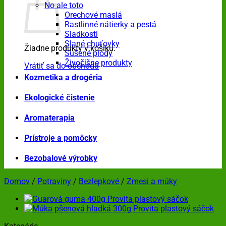
No ale toto
Orechové maslá
Rastlinné nátierky a pestá
Sladkosti
Slané chuťovky
Žiadne produkty v košíku.
Sušené plody
Živočíšne produkty
Vrátiť sa do obchodu
Kozmetika a drogéria
Ekologické čistenie
Aromaterapia
Prístroje a pomôcky
Bezobalové výrobky
Domov
/
Potraviny
/
Bezlepkové
/
Zmesi a múky