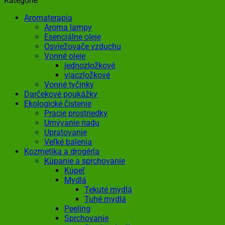
Kategórie
Aromaterapia
Aroma lampy
Esenciálne oleje
Osviežovače vzduchu
Vonné oleje
jednozložkové
viaczložkové
Vonné tyčinky
Darčekové poukážky
Ekologické čistenie
Pracie prostriedky
Umývanie riadu
Upratovanie
Veľké balenia
Kozmetika a drogéria
Kúpanie a sprchovanie
Kúpeľ
Mydlá
Tekuté mydlá
Tuhé mydlá
Peeling
Sprchovanie