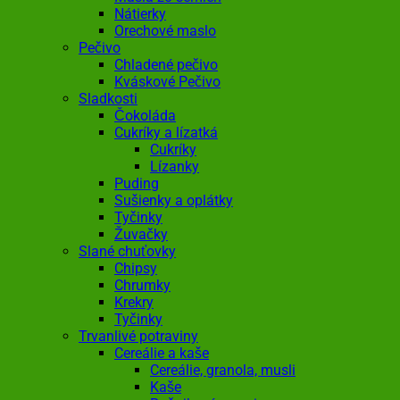
Nátierky
Orechové maslo
Pečivo
Chladené pečivo
Kváskové Pečivo
Sladkosti
Čokoláda
Cukríky a lízatká
Cukríky
Lízanky
Puding
Sušienky a oplátky
Tyčinky
Žuvačky
Slané chuťovky
Chipsy
Chrumky
Krekry
Tyčinky
Trvanlivé potraviny
Cereálie a kaše
Cereálie, granola, musli
Kaše