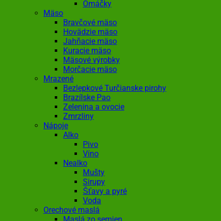
Omáčky
Mäso
Bravčové mäso
Hovädzie mäso
Jahňacie mäso
Kuracie mäso
Mäsové výrobky
Morčacie mäso
Mrazené
Bezlepkové Turčianske pirohy
Brazílske Pao
Zelenina a ovocie
Zmrzliny
Nápoje
Alko
Pivo
Víno
Nealko
Mušty
Sirupy
Šťavy a pyré
Voda
Orechové maslá
Maslá zo semien