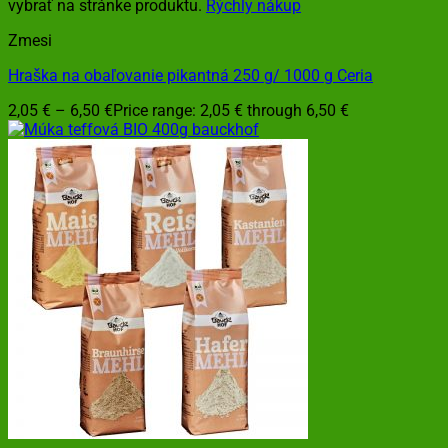
vybrať na stránke produktu.
Rýchly nákup
Zmesi
Hraška na obaľovanie pikantná 250 g/ 1000 g Ceria
2,05
€
–
6,50
€
Price range: 2,05 € through 6,50 €