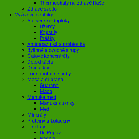
Thermoobaly na zdravé fľaše
Zdravé svetlo
Výživové doplnky
Ajurvédske doplnky
Džemy
Kapsuly
Prášky
Antiparazitiká a probiotiká
Bylinné a ovocné sirupy
Čajové koncentráty
Detoxikácia
Dračia krv
Imunonutričné huby
Maca a guarana
Guarana
Maca
Manuka med
Manuka cukríky
Med
Minerály
Proteíny a kolagény
Tinktúry
Dr. Popov
Nadeje