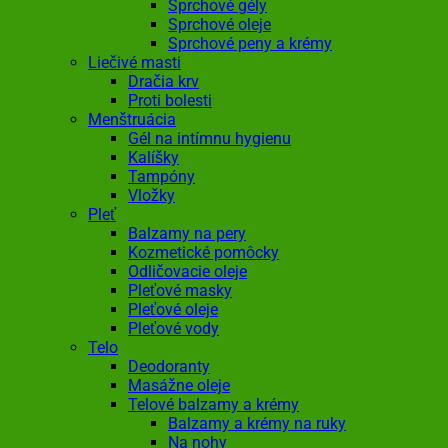
Sprchové gély
Sprchové oleje
Sprchové peny a krémy
Liečivé masti
Dračia krv
Proti bolesti
Menštruácia
Gél na intímnu hygienu
Kalíšky
Tampóny
Vložky
Pleť
Balzamy na pery
Kozmetické pomôcky
Odličovacie oleje
Pleťové masky
Pleťové oleje
Pleťové vody
Telo
Deodoranty
Masážne oleje
Telové balzamy a krémy
Balzamy a krémy na ruky
Na nohy