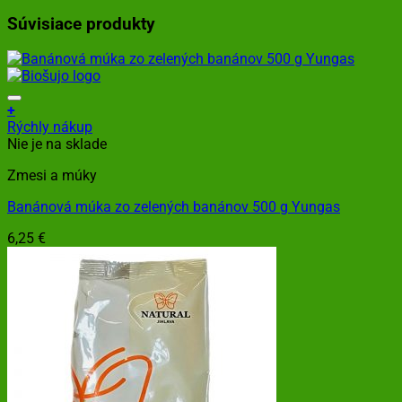
Súvisiace produkty
+
Rýchly nákup
Nie je na sklade
Zmesi a múky
Banánová múka zo zelených banánov 500 g Yungas
6,25
€