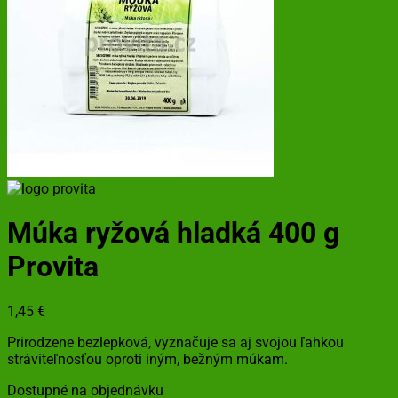
Múka ryžová hladká 400 g
Provita
1,45
€
Prirodzene bezlepková, vyznačuje sa aj svojou ľahkou
stráviteľnosťou oproti iným, bežným múkam.
Dostupné na objednávku