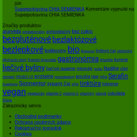
jún
Superpotravina CHIA SEMIENKA
Komentáre vypnuté
na
Superpotravina CHIA SEMIENKA
Značky produktov
ajurvéda
bez cukru
antioxidačný
antibakteriálny
bezgluténové
bezlaktózové
bio
bezlepkové
bielkoviny
bylinný čaj
cestoviny
Biopurus
gastronómia
korenie
imunita
dýchacie cesty
Everest Ayurveda
liečivé byliny
Naděje
olej
liečivé pupene
minerály
múka
Serafin
proteíny
provita
raw
ryža
omega3
PROBIO CZ
protizápalový
tinktúra
Sonnentor
sypaný čaj
trávenie
sója
Soaphoria
vegan
čokoláda
vitamín C
vegetarián
vitamín E
vitamíny
vápnik
šťava
Zákaznícky servis
Obchodné podmienky
Ochrana osobných údajov
Reklamačný poriadok
Cookies