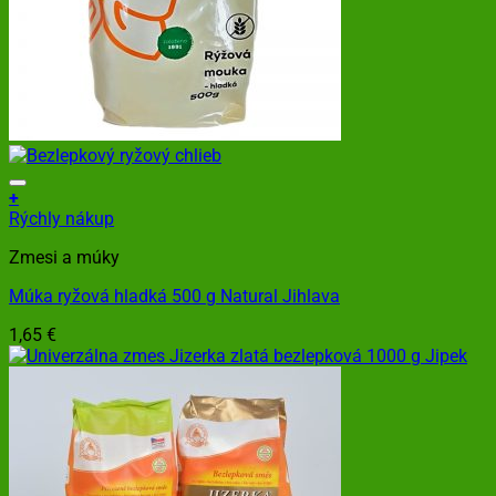
+
Rýchly nákup
Zmesi a múky
Múka ryžová hladká 500 g Natural Jihlava
1,65
€