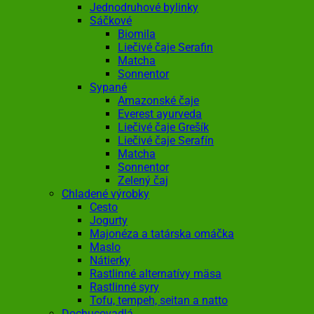
Jednodruhové bylinky
Sáčkové
Biomila
Liečivé čaje Serafin
Matcha
Sonnentor
Sypané
Amazonské čaje
Everest ayurveda
Liečivé čaje Grešík
Liečivé čaje Serafín
Matcha
Sonnentor
Zelený čaj
Chladené výrobky
Cesto
Jogurty
Majonéza a tatárska omáčka
Maslo
Nátierky
Rastlinné alternatívy mäsa
Rastlinné syry
Tofu, tempeh, seitan a natto
Dochucovadlá