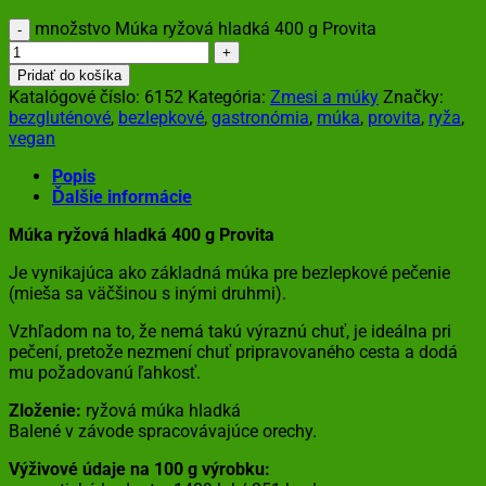
množstvo Múka ryžová hladká 400 g Provita
Pridať do košíka
Katalógové číslo:
6152
Kategória:
Zmesi a múky
Značky:
bezgluténové
,
bezlepkové
,
gastronómia
,
múka
,
provita
,
ryža
,
vegan
Popis
Ďalšie informácie
Múka ryžová hladká 400 g Provita
Je vynikajúca ako základná múka pre bezlepkové pečenie
(mieša sa väčšinou s inými druhmi).
Vzhľadom na to, že nemá takú výraznú chuť, je ideálna pri
pečení, pretože nezmení chuť pripravovaného cesta a dodá
mu požadovanú ľahkosť.
Zloženie:
ryžová múka hladká
Balené v závode spracovávajúce orechy.
Výživové údaje na 100 g výrobku: