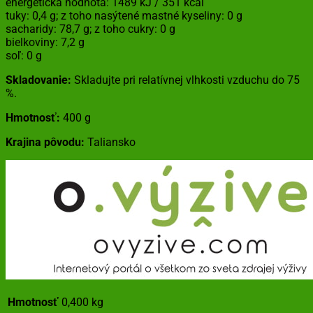
energetická hodnota: 1489 kJ / 351 kcal
tuky: 0,4 g; z toho nasýtené mastné kyseliny: 0 g
sacharidy: 78,7 g; z toho cukry: 0 g
bielkoviny: 7,2 g
soľ: 0 g
Skladovanie:
Skladujte pri relatívnej vlhkosti vzduchu do 75
%.
Hmotnosť:
400 g
Krajina pôvodu:
Taliansko
Hmotnosť
0,400 kg