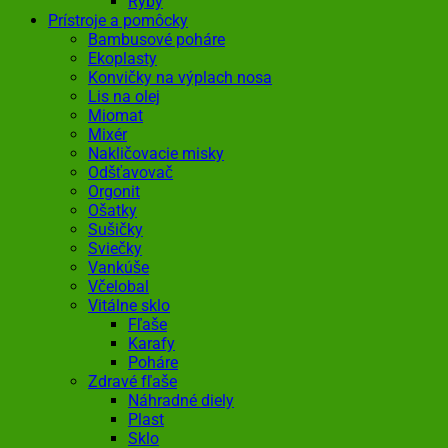
Ryby
Prístroje a pomôcky
Bambusové poháre
Ekoplasty
Konvičky na výplach nosa
Lis na olej
Miomat
Mixér
Nakličovacie misky
Odšťavovač
Orgonit
Ošatky
Sušičky
Sviečky
Vankúše
Včelobal
Vitálne sklo
Fľaše
Karafy
Poháre
Zdravé fľaše
Náhradné diely
Plast
Sklo