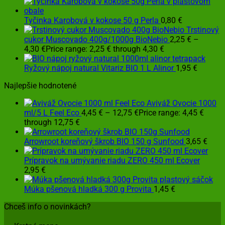
Tyčinka Karobová v kokose 50 g Perla
0,80
€
Trstinový
cukor Muscovado 400g/1000g BioNebio
2,25
€
–
4,30
€
Price range: 2,25 € through 4,30 €
Ryžový nápoj natural Vitariz BIO 1 L Alinor
1,95
€
Najlepšie hodnotené
Aviváž Ovocie 1000
ml/5 L Feel Eco
4,45
€
–
12,75
€
Price range: 4,45 €
through 12,75 €
Arrowroot koreňový škrob BIO 150 g Sunfood
3,65
€
Prípravok na umývanie riadu ZERO 450 ml Ecover
2,95
€
Múka pšenová hladká 300 g Provita
1,45
€
Chceš info o novinkách?