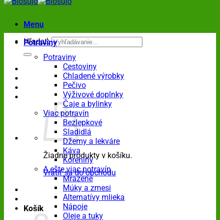
Menu
Hľadať:
Potraviny
Potraviny
Cestoviny
Chladené výrobky
Pečivo
Výživové doplnky
Čaje a bylinky
Viac potravín
Bezlepkové
Sladidlá
Džemy a lekváre
Káva
Žiadne produkty v košíku.
Koreniny
A ešte viac potravín
Vrátiť sa do obchodu
Mrazené
Múky a zmesi
Alternatívy mlieka
Nápoje
Košík
Oleje a tuky