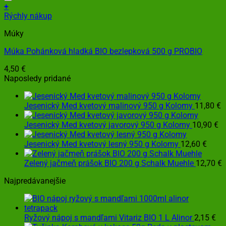
+
Rýchly nákup
Múky
Múka Pohánková hladká BIO bezlepková 500 g PROBIO
4,50
€
Naposledy pridané
Jesenický Med kvetový malinový 950 g Kolomy
11,80
€
Jesenický Med kvetový javorový 950 g Kolomy
10,90
€
Jesenický Med kvetový lesný 950 g Kolomy
12,60
€
Zelený jačmeň prášok BIO 200 g Schalk Muehle
12,70
€
Najpredávanejšie
Ryžový nápoj s mandľami Vitariz BIO 1 L Alinor
2,15
€