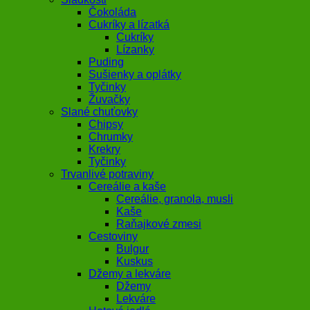
Čokoláda
Cukríky a lízatká
Cukríky
Lízanky
Puding
Sušienky a oplátky
Tyčinky
Žuvačky
Slané chuťovky
Chipsy
Chrumky
Krekry
Tyčinky
Trvanlivé potraviny
Cereálie a kaše
Cereálie, granola, musli
Kaše
Raňajkové zmesi
Cestoviny
Bulgur
Kuskus
Džemy a lekváre
Džemy
Lekváre