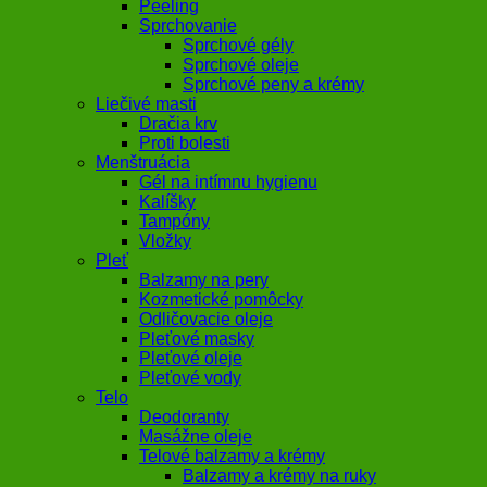
Peeling
Sprchovanie
Sprchové gély
Sprchové oleje
Sprchové peny a krémy
Liečivé masti
Dračia krv
Proti bolesti
Menštruácia
Gél na intímnu hygienu
Kalíšky
Tampóny
Vložky
Pleť
Balzamy na pery
Kozmetické pomôcky
Odličovacie oleje
Pleťové masky
Pleťové oleje
Pleťové vody
Telo
Deodoranty
Masážne oleje
Telové balzamy a krémy
Balzamy a krémy na ruky