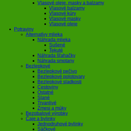
Vlasové oleje, masky a balzamy
Vlasové balzamy
Vlasové kúry
Vlasové masky
Vlasové oleje
Potraviny
Alternatívy mlieka
Náhrada mlieka
Sušené
Tekuté
Náhrada šľahačky
Náhrada smotany
Bezlepkové
Bezlepkové pečivo
Bezlepkové polotovary
Bezlepkové sladkosti
Cestoviny
Ostatné
Slané
Trvanlivé
Zmesi a múky
Bezobalové výrobky
Čaje a bylinky
Jednodruhové bylinky
Sáčkové