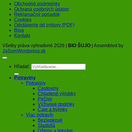
Obchodné podmienky
Ochrana osobných údajov
Reklamačný poriadok
Cookies
Odstúpenie od zmluvy (PDF)
Blog
Kontakt
Všetky práva vyhradené 2026 |
BIO ŠUJO
| Assembled by
JaSomWordpress.sk
Hľadať:
Potraviny
Potraviny
Cestoviny
Chladené výrobky
Pečivo
Výživové doplnky
Čaje a bylinky
Viac potravín
Bezlepkové
Sladidlá
Džemy a lekváre