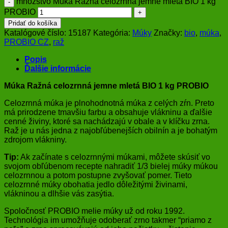
množstvo Múka Ražná celozrnná jemne mletá BIO 1 kg
PROBIO
Pridať do košíka
Katalógové číslo:
15187
Kategória:
Múky
Značky:
bio
,
múka
,
PROBIO CZ
,
raž
Popis
Ďalšie informácie
Múka Ražná celozrnná jemne mletá BIO 1 kg PROBIO
Celozrnná múka je plnohodnotná múka z celých zŕn. Preto
má prirodzene tmavšiu farbu a obsahuje vlákninu a ďalšie
cenné živiny, ktoré sa nachádzajú v obale a v klíčku zrna.
Raž je u nás jedna z najobľúbenejších obilnín a je bohatým
zdrojom vlákniny.
Tip:
Ak začínate s celozrnnými múkami, môžete skúsiť vo
svojom obľúbenom recepte nahradiť 1/3 bielej múky múkou
celozrnnou a potom postupne zvyšovať pomer. Tieto
celozrnné múky obohatia jedlo dôležitými živinami,
vlákninou a dlhšie vás zasýtia.
Spoločnosť PROBIO melie múky už od roku 1992.
Technológia im umožňuje odoberať zrno takmer “priamo z