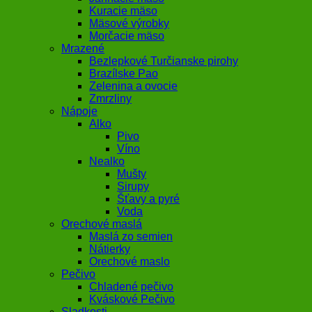
Kuracie mäso
Mäsové výrobky
Morčacie mäso
Mrazené
Bezlepkové Turčianske pirohy
Brazílske Pao
Zelenina a ovocie
Zmrzliny
Nápoje
Alko
Pivo
Víno
Nealko
Mušty
Sirupy
Šťavy a pyré
Voda
Orechové maslá
Maslá zo semien
Nátierky
Orechové maslo
Pečivo
Chladené pečivo
Kváskové Pečivo
Sladkosti