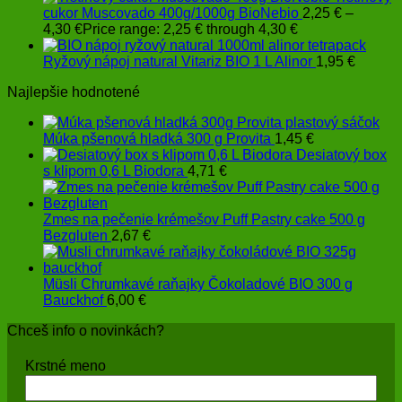
cukor Muscovado 400g/1000g BioNebio
2,25
€
–
4,30
€
Price range: 2,25 € through 4,30 €
Ryžový nápoj natural Vitariz BIO 1 L Alinor
1,95
€
Najlepšie hodnotené
Múka pšenová hladká 300 g Provita
1,45
€
Desiatový box
s klipom 0,6 L Biodora
4,71
€
Zmes na pečenie krémešov Puff Pastry cake 500 g
Bezgluten
2,67
€
Müsli Chrumkavé raňajky Čokoladové BIO 300 g
Bauckhof
6,00
€
Chceš info o novinkách?
Krstné meno