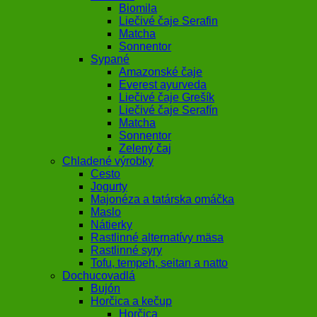
Biomila
Liečivé čaje Serafin
Matcha
Sonnentor
Sypané
Amazonské čaje
Everest ayurveda
Liečivé čaje Grešík
Liečivé čaje Serafín
Matcha
Sonnentor
Zelený čaj
Chladené výrobky
Cesto
Jogurty
Majonéza a tatárska omáčka
Maslo
Nátierky
Rastlinné alternatívy mäsa
Rastlinné syry
Tofu, tempeh, seitan a natto
Dochucovadlá
Bujón
Horčica a kečup
Horčica