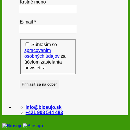
Krstné meno
E-mail
*
Súhlasím so
spracovaním
osobných údajov
za
účelom zasielania
newslettra.
info@biosujo.sk
+421 908 544 483