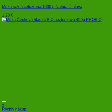
Múka ražná celozrnná 1000 g Natural Jihlava
1,20
€
+
Rýchly nákup