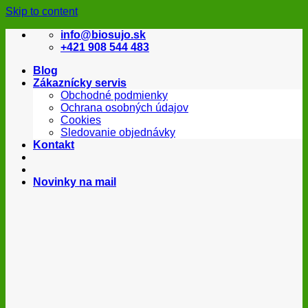
Skip to content
info@biosujo.sk
+421 908 544 483
Blog
Zákaznícky servis
Obchodné podmienky
Ochrana osobných údajov
Cookies
Sledovanie objednávky
Kontakt
Novinky na mail