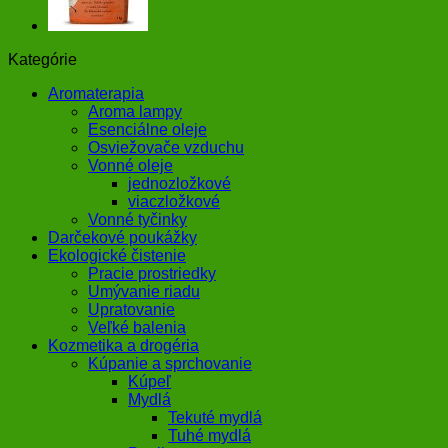
Kategórie
Aromaterapia
Aroma lampy
Esenciálne oleje
Osviežovače vzduchu
Vonné oleje
jednozložkové
viaczložkové
Vonné tyčinky
Darčekové poukážky
Ekologické čistenie
Pracie prostriedky
Umývanie riadu
Upratovanie
Veľké balenia
Kozmetika a drogéria
Kúpanie a sprchovanie
Kúpeľ
Mydlá
Tekuté mydlá
Tuhé mydlá