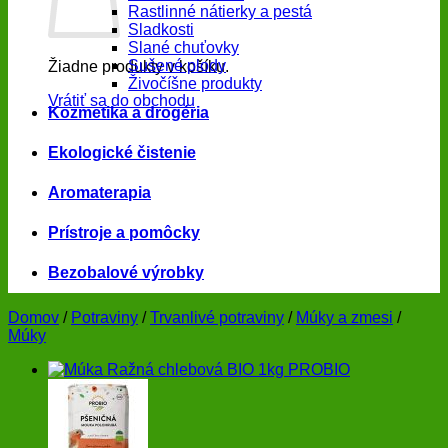
Rastlinné nátierky a pestá
Sladkosti
Slané chuťovky
Sušené plody
Žiadne produkty v košíku.
Živočíšne produkty
Vrátiť sa do obchodu
Kozmetika a drogéria
Ekologické čistenie
Aromaterapia
Prístroje a pomôcky
Bezobalové výrobky
Domov
/
Potraviny
/
Trvanlivé potraviny
/
Múky a zmesi
/
Múky