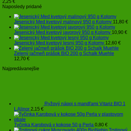
2,25
€
Naposledy pridané
Jesenický Med kvetový malinový 950 g Kolomy
11,80
€
Jesenický Med kvetový javorový 950 g Kolomy
10,90
€
Jesenický Med kvetový lesný 950 g Kolomy
12,60
€
Zelený jačmeň prášok BIO 200 g Schalk Muehle
12,70
€
Najpredávanejšie
Ryžový nápoj s mandľami Vitariz BIO 1
L Alinor
2,15
€
Tyčinka Karobová v kokose 50 g Perla
0,80
€
Trstinový