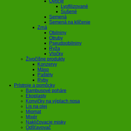
Ovocie
Lyofilizované
Sušené
Semená
Semená na klíčenie
Zrná
Obilniny
Otruby
Pseudoobilniny
Ryža
Vločky
Živočíšne produkty
Konzervy
Mäso
Paštéty
Ryby
Prístroje a pomôcky
Bambusové poháre
Ekoplasty
Konvičky na výplach nosa
Lis na olej
Miomat
Mixér
Nakličovacie misky
Odšťavovač