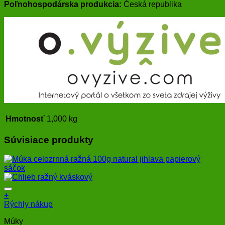
Poľnohospodárska produkcia:
Česká republika
Hmotnosť
1,000 kg
Súvisiace produkty
+
Rýchly nákup
Múky