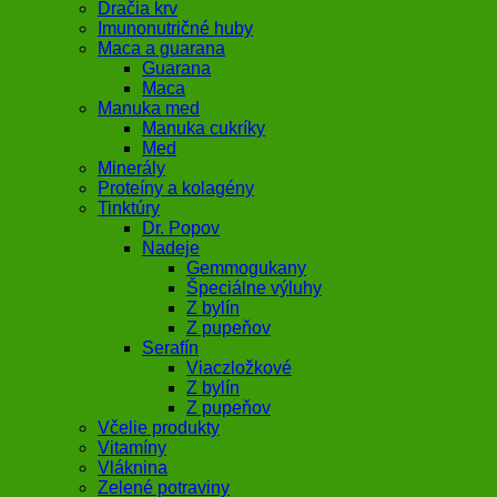
Dračia krv
Imunonutričné huby
Maca a guarana
Guarana
Maca
Manuka med
Manuka cukríky
Med
Minerály
Proteíny a kolagény
Tinktúry
Dr. Popov
Nadeje
Gemmogukany
Špeciálne výluhy
Z bylín
Z pupeňov
Serafín
Viaczložkové
Z bylín
Z pupeňov
Včelie produkty
Vitamíny
Vláknina
Zelené potraviny