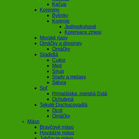
Kečup
Koreniny
Bylinky
Korenie
Jednodruhové
Koreniace zmesi
Morské riasy
Omáčky a dresingy
Omáčky
Sladidlá
Cukor
Med
Sirup
Slady a melasy
Stévia
Soľ
Himalájska, morská čistá
Ochutená
Tekuté Dochucovadlá
Ocot
Omáčky
Mäso
Bravčové mäso
Hovädzie mäso
Jahňacie mäso