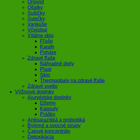
Orgonit
Ošatky
Sušičky
Sviečky
Vankúše
Včelobal
Vitálne sklo
Fľaše
Karafy
Poháre
Zdravé fľaše
Náhradné diely
Plast
Sklo
Thermoobaly na zdravé fľaše
Zdravé svetlo
Výživové doplnky
Ajurvédske doplnky
Džemy
Kapsuly
Prášky
Antiparazitiká a probiotiká
Bylinné a ovocné sirupy
Čajové koncentráty
Detoxikácia