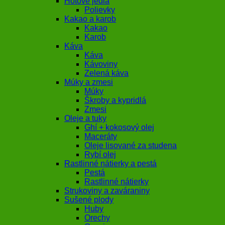
Hotové jedlá
Polievky
Kakao a karob
Kakao
Karob
Káva
Káva
Kávoviny
Zelená káva
Múky a zmesi
Múky
Škroby a kypridlá
Zmesi
Oleje a tuky
Ghí + kokosový olej
Maceráty
Oleje lisované za studena
Rybí olej
Rastlinné nátierky a pestá
Pestá
Rastlinné nátierky
Strukoviny a zaváraniny
Sušené plody
Huby
Orechy