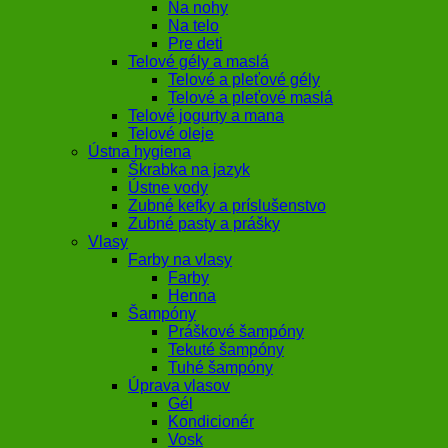
Na nohy
Na telo
Pre deti
Telové gély a maslá
Telové a pleťové gély
Telové a pleťové maslá
Telové jogurty a mana
Telové oleje
Ústna hygiena
Škrabka na jazyk
Ústne vody
Zubné kefky a príslušenstvo
Zubné pasty a prášky
Vlasy
Farby na vlasy
Farby
Henna
Šampóny
Práškové šampóny
Tekuté šampóny
Tuhé šampóny
Úprava vlasov
Gél
Kondicionér
Vosk