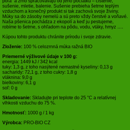
poľa” a zrno spracovávajú od jeho počiatku – čistenie,
sušenie, mletie, balenie. Sušenie prebieha šetrne teplým
vzduchom a konečný produkt si tak zachová svoje živiny.
Múky sa do zásoby nemelú a sú preto vždy čerstvé a voňavé.
Naša pšenica pochádza z ekopolí a keď ju pestujeme,
robíme to šetrne, s ohľadom na pôdu, vodu, vtáky, hmyz ….
Kúpou tohto produktu chránite prírodu i svoje zdravie.
Zloženie:
100 % celozrnná múka ražná BIO
Priemerné výživové údaje v 100 g:
energia: 1449 kJ / 342 kcal
tuky: 1,3 g, z toho nasýtené nemastné kyseliny: 0,13 g
sacharidy: 72,1 g, z toho cukry: 1,8 g
vláknina: 9,0 g
bielkoviny: 6,1 g
soľ: 0 g
Skladovanie:
Skladujte pri teplote do 25 °C a relatívnej
vlhkosti vzduchu do 75 %.
Hmotnosť:
1000 g / 1 kg
Výrobca:
PRO-BIO CZ