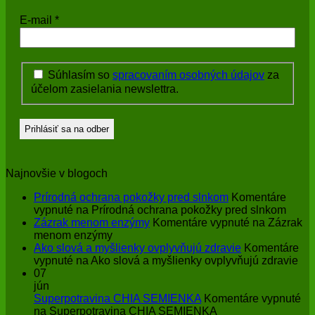
E-mail
*
Súhlasím so
spracovaním osobných údajov
za
účelom zasielania newslettra.
Najnovšie v blogoch
Prírodná ochrana pokožky pred slnkom
Komentáre
vypnuté
na Prírodná ochrana pokožky pred slnkom
Zázrak menom enzýmy
Komentáre vypnuté
na Zázrak
menom enzýmy
Ako slová a myšlienky ovplyvňujú zdravie
Komentáre
vypnuté
na Ako slová a myšlienky ovplyvňujú zdravie
07
jún
Superpotravina CHIA SEMIENKA
Komentáre vypnuté
na Superpotravina CHIA SEMIENKA