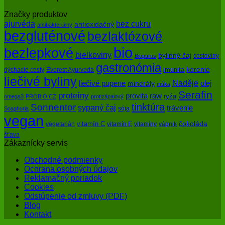
Značky produktov
bez cukru
ajurvéda
antioxidačný
antibakteriálny
bezgluténové
bezlaktózové
bio
bezlepkové
bielkoviny
bylinný čaj
cestoviny
Biopurus
gastronómia
imunita
korenie
dýchacie cesty
Everest Ayurveda
liečivé byliny
Naděje
olej
liečivé pupene
minerály
múka
Serafin
proteíny
raw
provita
ryža
omega3
PROBIO CZ
protizápalový
tinktúra
Sonnentor
sypaný čaj
trávenie
sója
Soaphoria
vegan
čokoláda
vitamín C
vegetarián
vitamín E
vitamíny
vápnik
šťava
Zákaznícky servis
Obchodné podmienky
Ochrana osobných údajov
Reklamačný poriadok
Cookies
Odstúpenie od zmluvy (PDF)
Blog
Kontakt