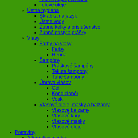
Telové oleje
Ústna hygiena
Škrabka na jazyk
Ústne vody
Zubné kefky a príslušenstvo
Zubné pasty a prášky
Vlasy
Farby na vlasy
Farby
Henna
Šampóny
Práškové šampóny
Tekuté šampóny
Tuhé šampóny
Úprava vlasov
Gél
Kondicionér
Vosk
Vlasové oleje, masky a balzamy
Vlasové balzamy
Vlasové kúry
Vlasové masky
Vlasové oleje
Potraviny
Alternatívy mlieka