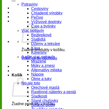
Potraviny
Cestoviny
Chladené výrobky
Pečivo
Výživové doplnky
Čaje a bylinky
Viac potravín
Bezlepkové
Sladidlá
Džemy a lekváre
Káva
Žiadne produkty v košíku.
Koreniny
A ešte viac potravín
Vrátiť sa do obchodu
Mrazené
Múky a zmesi
Alternatívy mlieka
Nápoje
Košík
Oleje a tuky
No ale toto
Orechové maslá
Rastlinné nátierky a pestá
Sladkosti
Slané chuťovky
Žiadne produkty v košíku.
Sušené plody