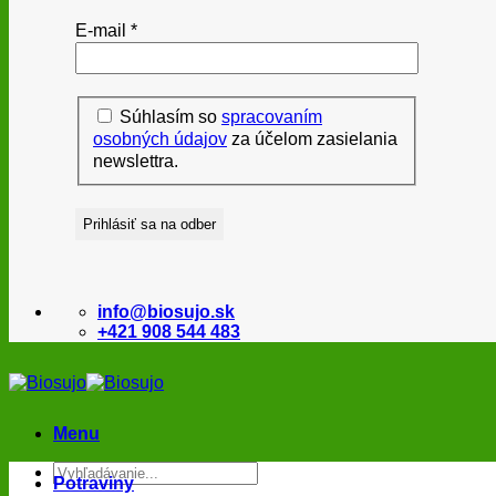
E-mail
*
Súhlasím so
spracovaním
osobných údajov
za účelom zasielania
newslettra.
info@biosujo.sk
+421 908 544 483
Menu
Hľadať:
Potraviny