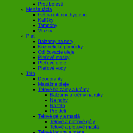
Proti bolesti
Menštruácia
Gél na intímnu hygienu
Kalíšky
Tampóny
Vložky
Pleť
Balzamy na pery
Kozmetické pomôcky
Odličovacie oleje
Pleťové masky
Pleťové oleje
Pleťové vody
Telo
Deodoranty
Masážne oleje
Telové balzamy a krémy
Balzamy a krémy na ruky
Na nohy
Na telo
Pre deti
Telové gély a maslá
Telové a pleťové gély
Telové a pleťové maslá
Telové jogurty a mana