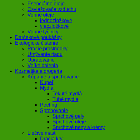
Esenciálne oleje
Osviežovače vzduchu
Vonné oleje
jednozložkové
viaczložkové
Vonné tyčinky
Darčekové poukážky
Ekologické čistenie
Pracie prostriedky
Umývanie riadu
Upratovanie
Veľké balenia
Kozmetika a drogéria
Kúpanie a sprchovanie
Kúpeľ
Mydlá
Tekuté mydlá
Tuhé mydlá
Peeling
Sprchovanie
Sprchové gély
Sprchové oleje
Sprchové peny a krémy
Liečivé masti
Dračia krv