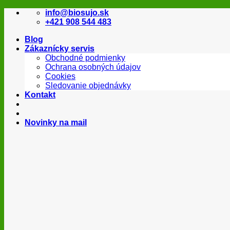
Skip
info@biosujo.sk
to
+421 908 544 483
content
Blog
Zákaznícky servis
Obchodné podmienky
Ochrana osobných údajov
Cookies
Sledovanie objednávky
Kontakt
Novinky na mail