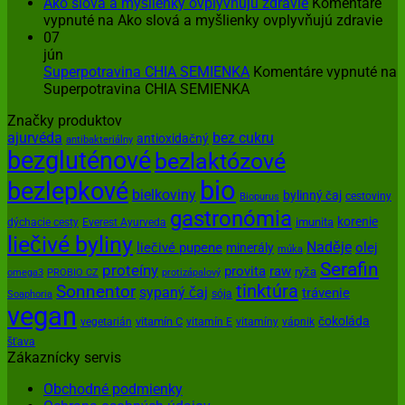
Ako slová a myšlienky ovplyvňujú zdravie
Komentáre
vypnuté
na Ako slová a myšlienky ovplyvňujú zdravie
07
jún
Superpotravina CHIA SEMIENKA
Komentáre vypnuté
na
Superpotravina CHIA SEMIENKA
Značky produktov
ajurvéda
bez cukru
antioxidačný
antibakteriálny
bezgluténové
bezlaktózové
bio
bezlepkové
bielkoviny
bylinný čaj
cestoviny
Biopurus
gastronómia
korenie
imunita
dýchacie cesty
Everest Ayurveda
liečivé byliny
Naděje
olej
liečivé pupene
minerály
múka
Serafin
proteíny
provita
raw
ryža
omega3
PROBIO CZ
protizápalový
tinktúra
Sonnentor
sypaný čaj
trávenie
sója
Soaphoria
vegan
čokoláda
vitamín C
vegetarián
vitamín E
vitamíny
vápnik
šťava
Zákaznícky servis
Obchodné podmienky