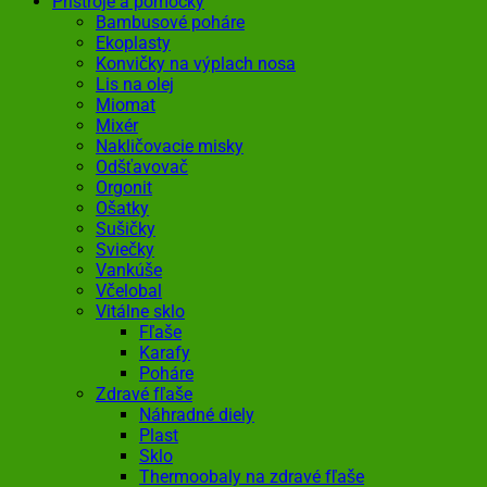
Prístroje a pomôcky
Bambusové poháre
Ekoplasty
Konvičky na výplach nosa
Lis na olej
Miomat
Mixér
Nakličovacie misky
Odšťavovač
Orgonit
Ošatky
Sušičky
Sviečky
Vankúše
Včelobal
Vitálne sklo
Fľaše
Karafy
Poháre
Zdravé fľaše
Náhradné diely
Plast
Sklo
Thermoobaly na zdravé fľaše