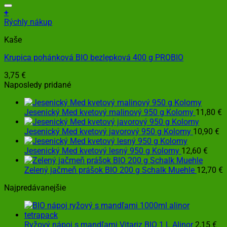
+
Rýchly nákup
Kaše
Krupica pohánková BIO bezlepková 400 g PROBIO
3,75
€
Naposledy pridané
Jesenický Med kvetový malinový 950 g Kolomy
11,80
€
Jesenický Med kvetový javorový 950 g Kolomy
10,90
€
Jesenický Med kvetový lesný 950 g Kolomy
12,60
€
Zelený jačmeň prášok BIO 200 g Schalk Muehle
12,70
€
Najpredávanejšie
Ryžový nápoj s mandľami Vitariz BIO 1 L Alinor
2,15
€