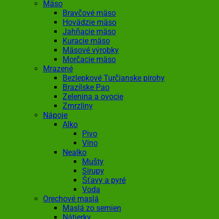
Mäso
Bravčové mäso
Hovädzie mäso
Jahňacie mäso
Kuracie mäso
Mäsové výrobky
Morčacie mäso
Mrazené
Bezlepkové Turčianske pirohy
Brazílske Pao
Zelenina a ovocie
Zmrzliny
Nápoje
Alko
Pivo
Víno
Nealko
Mušty
Sirupy
Šťavy a pyré
Voda
Orechové maslá
Maslá zo semien
Nátierky