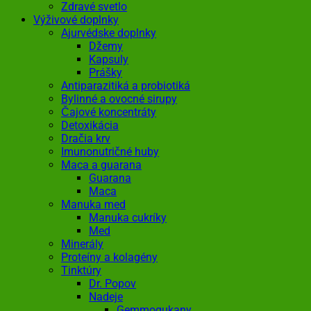
Zdravé svetlo
Výživové doplnky
Ajurvédske doplnky
Džemy
Kapsuly
Prášky
Antiparazitiká a probiotiká
Bylinné a ovocné sirupy
Čajové koncentráty
Detoxikácia
Dračia krv
Imunonutričné huby
Maca a guarana
Guarana
Maca
Manuka med
Manuka cukríky
Med
Minerály
Proteíny a kolagény
Tinktúry
Dr. Popov
Nadeje
Gemmogukany