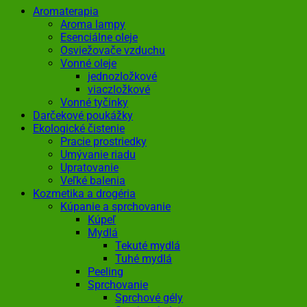
Aromaterapia
Aroma lampy
Esenciálne oleje
Osviežovače vzduchu
Vonné oleje
jednozložkové
viaczložkové
Vonné tyčinky
Darčekové poukážky
Ekologické čistenie
Pracie prostriedky
Umývanie riadu
Upratovanie
Veľké balenia
Kozmetika a drogéria
Kúpanie a sprchovanie
Kúpeľ
Mydlá
Tekuté mydlá
Tuhé mydlá
Peeling
Sprchovanie
Sprchové gély