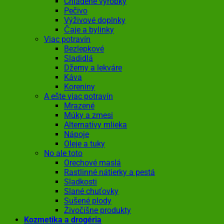
Chladené výrobky
Pečivo
Výživové doplnky
Čaje a bylinky
Viac potravín
Bezlepkové
Sladidlá
Džemy a lekváre
Káva
Koreniny
A ešte viac potravín
Mrazené
Múky a zmesi
Alternatívy mlieka
Nápoje
Oleje a tuky
No ale toto
Orechové maslá
Rastlinné nátierky a pestá
Sladkosti
Slané chuťovky
Sušené plody
Živočíšne produkty
Kozmetika a drogéria