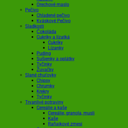
Orechové maslo
Pečivo
Chladené pečivo
Kváskové Pečivo
Sladkosti
Čokoláda
Cukríky a lízatká
Cukríky
Lízanky
Puding
Sušienky a oplátky
Tyčinky
Žuvačky
Slané chuťovky
Chipsy
Chrumky
Krekry
Tyčinky
Trvanlivé potraviny
Cereálie a kaše
Cereálie, granola, musli
Kaše
Raňajkové zmesi