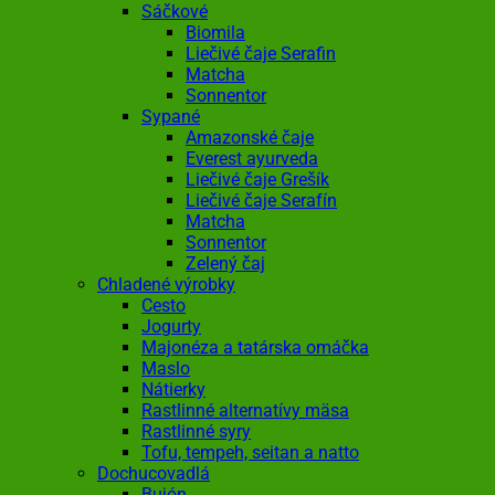
Sáčkové
Biomila
Liečivé čaje Serafin
Matcha
Sonnentor
Sypané
Amazonské čaje
Everest ayurveda
Liečivé čaje Grešík
Liečivé čaje Serafín
Matcha
Sonnentor
Zelený čaj
Chladené výrobky
Cesto
Jogurty
Majonéza a tatárska omáčka
Maslo
Nátierky
Rastlinné alternatívy mäsa
Rastlinné syry
Tofu, tempeh, seitan a natto
Dochucovadlá
Bujón