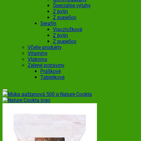
Špeciálne výluhy
Z bylín
Z pupeňov
Serafín
Viaczložkové
Z bylín
Z pupeňov
Včelie produkty
Vitamíny
Vláknina
Zelené potraviny
Práškové
Tabletkové