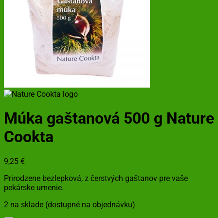
Múka gaštanová 500 g Nature
Cookta
9,25
€
Prirodzene bezlepková, z čerstvých gaštanov pre vaše
pekárske umenie.
2 na sklade (dostupné na objednávku)