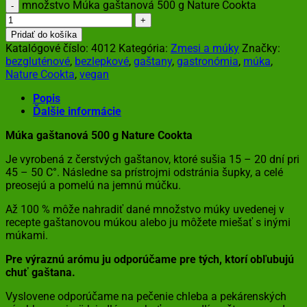
množstvo Múka gaštanová 500 g Nature Cookta
Pridať do košíka
Katalógové číslo:
4012
Kategória:
Zmesi a múky
Značky:
bezgluténové
,
bezlepkové
,
gaštany
,
gastronómia
,
múka
,
Nature Cookta
,
vegan
Popis
Ďalšie informácie
Múka gaštanová 500 g Nature Cookta
Je vyrobená z čerstvých gaštanov, ktoré sušia 15 – 20 dní pri
45 – 50 C°. Následne sa prístrojmi odstránia šupky, a celé
preosejú a pomelú na jemnú múčku.
Až 100 % môže nahradiť dané množstvo múky uvedenej v
recepte gaštanovou múkou alebo ju môžete miešať s inými
múkami.
Pre výraznú arómu ju odporúčame pre tých, ktorí obľubujú
chuť gaštana.
Vyslovene odporúčame na pečenie chleba a pekárenských