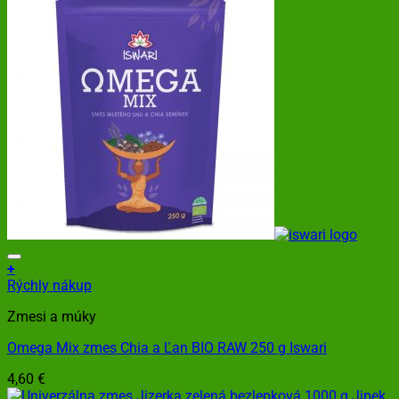
+
Rýchly nákup
Zmesi a múky
Omega Mix zmes Chia a Ľan BIO RAW 250 g Iswari
4,60
€