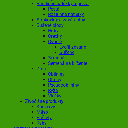
Rastlinné nátierky a pestá
Pestá
Rastlinné nátierky
Strukoviny a zaváraniny
Sušené plody
Huby
Orechy
Ovocie
Lyofilizované
Sušené
Semená
Semená na klíčenie
Zrná
Obilniny
Otruby
Pseudoobilniny
Ryža
Vločky
Živočíšne produkty
Konzervy
Mäso
Paštéty
Ryby