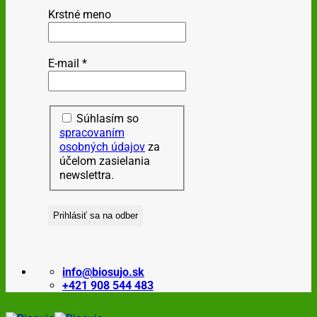
Krstné meno
E-mail
*
Súhlasím so
spracovaním
osobných údajov
za
účelom zasielania
newslettra.
info@biosujo.sk
+421 908 544 483