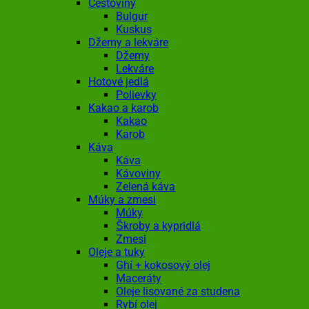
Cestoviny
Bulgur
Kuskus
Džemy a lekváre
Džemy
Lekváre
Hotové jedlá
Polievky
Kakao a karob
Kakao
Karob
Káva
Káva
Kávoviny
Zelená káva
Múky a zmesi
Múky
Škroby a kypridlá
Zmesi
Oleje a tuky
Ghí + kokosový olej
Maceráty
Oleje lisované za studena
Rybí olej