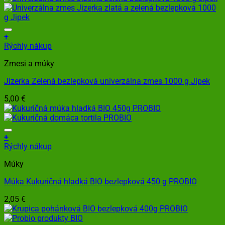
+
Rýchly nákup
Zmesi a múky
Jizerka Zelená bezlepková univerzálna zmes 1000 g Jipek
5,00
€
+
Rýchly nákup
Múky
Múka Kukuričná hladká BIO bezlepková 450 g PROBIO
2,05
€