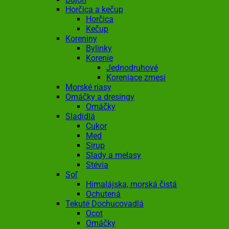
Horčica a kečup
Horčica
Kečup
Koreniny
Bylinky
Korenie
Jednodruhové
Koreniace zmesi
Morské riasy
Omáčky a dresingy
Omáčky
Sladidlá
Cukor
Med
Sirup
Slady a melasy
Stévia
Soľ
Himalájska, morská čistá
Ochutená
Tekuté Dochucovadlá
Ocot
Omáčky