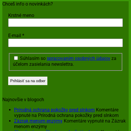
Chceš info o novinkách?
Krstné meno
E-mail
*
Súhlasím so
spracovaním osobných údajov
za
účelom zasielania newslettra.
Najnovšie v blogoch
Prírodná ochrana pokožky pred slnkom
Komentáre
vypnuté
na Prírodná ochrana pokožky pred slnkom
Zázrak menom enzýmy
Komentáre vypnuté
na Zázrak
menom enzýmy