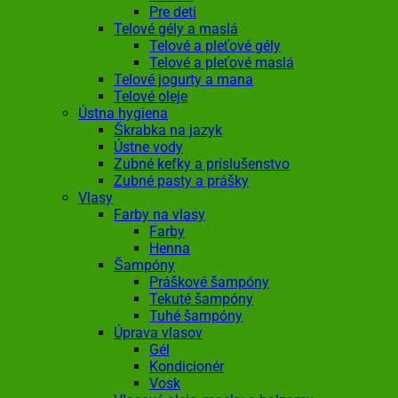
Pre deti
Telové gély a maslá
Telové a pleťové gély
Telové a pleťové maslá
Telové jogurty a mana
Telové oleje
Ústna hygiena
Škrabka na jazyk
Ústne vody
Zubné kefky a príslušenstvo
Zubné pasty a prášky
Vlasy
Farby na vlasy
Farby
Henna
Šampóny
Práškové šampóny
Tekuté šampóny
Tuhé šampóny
Úprava vlasov
Gél
Kondicionér
Vosk