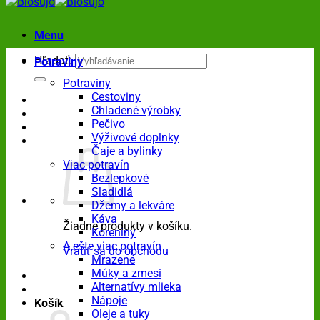
Menu
Hľadať:
Potraviny
Potraviny
Cestoviny
Chladené výrobky
Pečivo
Výživové doplnky
Čaje a bylinky
Viac potravín
Bezlepkové
Sladidlá
Džemy a lekváre
Káva
Žiadne produkty v košíku.
Koreniny
A ešte viac potravín
Vrátiť sa do obchodu
Mrazené
Múky a zmesi
Alternatívy mlieka
Nápoje
Košík
Oleje a tuky