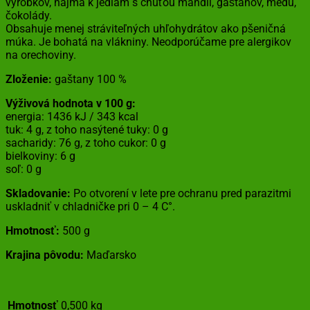
výrobkov, najmä k jedlám s chuťou mandlí, gaštanov, medu,
čokolády.
Obsahuje menej stráviteľných uhľohydrátov ako pšeničná
múka. Je bohatá na vlákniny. Neodporúčame pre alergikov
na orechoviny.
Zloženie:
gaštany 100 %
Výživová hodnota v 100 g:
energia: 1436 kJ / 343 kcal
tuk: 4 g, z toho nasýtené tuky: 0 g
sacharidy: 76 g, z toho cukor: 0 g
bielkoviny: 6 g
soľ: 0 g
Skladovanie:
Po otvorení v lete pre ochranu pred parazitmi
uskladniť v chladničke pri 0 – 4 C°.
Hmotnosť:
500 g
Krajina pôvodu:
Maďarsko
Hmotnosť
0,500 kg