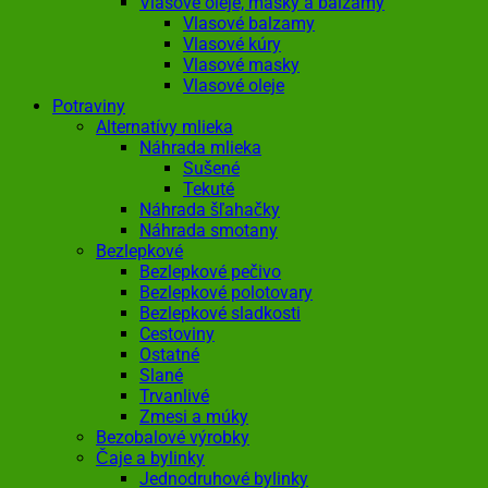
Vlasové oleje, masky a balzamy
Vlasové balzamy
Vlasové kúry
Vlasové masky
Vlasové oleje
Potraviny
Alternatívy mlieka
Náhrada mlieka
Sušené
Tekuté
Náhrada šľahačky
Náhrada smotany
Bezlepkové
Bezlepkové pečivo
Bezlepkové polotovary
Bezlepkové sladkosti
Cestoviny
Ostatné
Slané
Trvanlivé
Zmesi a múky
Bezobalové výrobky
Čaje a bylinky
Jednodruhové bylinky