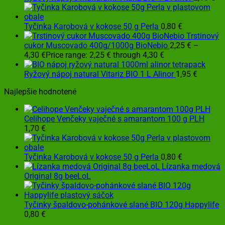
Tyčinka Karobová v kokose 50 g Perla
0,80
€
Trstinový
cukor Muscovado 400g/1000g BioNebio
2,25
€
–
4,30
€
Price range: 2,25 € through 4,30 €
Ryžový nápoj natural Vitariz BIO 1 L Alinor
1,95
€
Najlepšie hodnotené
Celihope Venčeky vaječné s amarantom 100 g PLH
1,70
€
Tyčinka Karobová v kokose 50 g Perla
0,80
€
Lízanka medová
Original 8g beeLoL
Tyčinky špaldovo-pohánkové slané BIO 120g Happylife
0,80
€