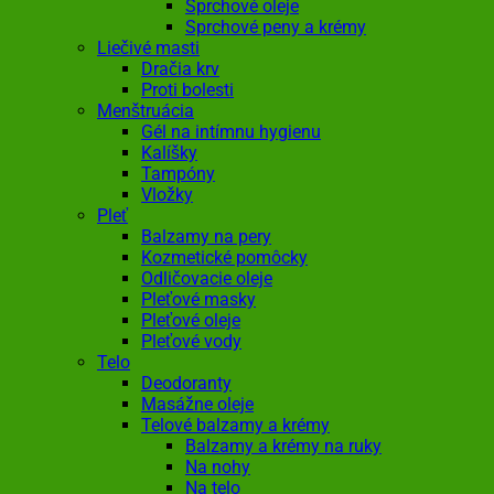
Sprchové oleje
Sprchové peny a krémy
Liečivé masti
Dračia krv
Proti bolesti
Menštruácia
Gél na intímnu hygienu
Kalíšky
Tampóny
Vložky
Pleť
Balzamy na pery
Kozmetické pomôcky
Odličovacie oleje
Pleťové masky
Pleťové oleje
Pleťové vody
Telo
Deodoranty
Masážne oleje
Telové balzamy a krémy
Balzamy a krémy na ruky
Na nohy
Na telo