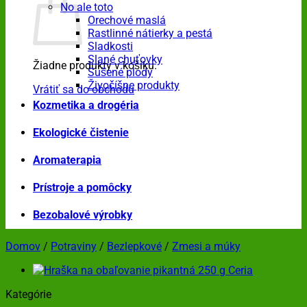
No ale toto
Orechové maslá
Rastlinné nátierky a pestá
Sladkosti
Slané chuťovky
Žiadne produkty v košíku.
Sušené plody
Živočíšne produkty
Vrátiť sa do obchodu
Kozmetika a drogéria
Ekologické čistenie
Aromaterapia
Prístroje a pomôcky
Bezobalové výrobky
Domov
/
Potraviny
/
Bezlepkové
/
Zmesi a múky
Kategórie