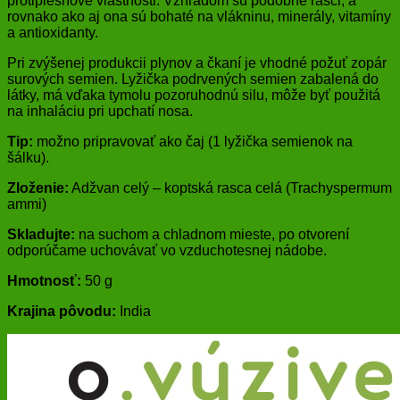
protiplesňové vlastnosti. Vzhľadom sú podobné rasci, a
rovnako ako aj ona sú bohaté na vlákninu, minerály, vitamíny
a antioxidanty.
Pri zvýšenej produkcii plynov a čkaní je vhodné požuť zopár
surových semien. Lyžička podrvených semien zabalená do
látky, má vďaka tymolu pozoruhodnú silu, môže byť použitá
na inhaláciu pri upchatí nosa.
Tip:
možno pripravovať ako čaj (1 lyžička semienok na
šálku).
Zloženie:
Adžvan celý – koptská rasca celá (Trachyspermum
ammi)
Skladujte:
na suchom a chladnom mieste, po otvorení
odporúčame uchovávať vo vzduchotesnej nádobe.
Hmotnosť:
50 g
Krajina pôvodu:
India