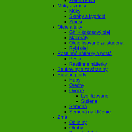
Zelená káva
Múky a zmesi
Múky
Škroby a kypridlá
Zmesi
Oleje a tuky
Ghí + kokosový olej
Maceráty
Oleje lisované za studena
Rybí olej
Rastlinné nátierky a pestá
Pestá
Rastlinné nátierky
Strukoviny a zaváraniny
Sušené plody
Huby
Orechy
Ovocie
Lyofilizované
Sušené
Semená
Semená na klíčenie
Zrná
Obilniny
Otruby