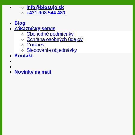
Skip
info@biosujo.sk
to
+421 908 544 483
content
Blog
Zákaznícky servis
Obchodné podmienky
Ochrana osobných údajov
Cookies
Sledovanie objednávky
Kontakt
Novinky na mail