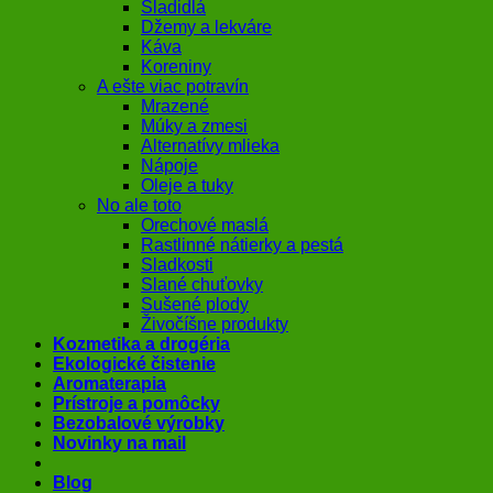
Sladidlá
Džemy a lekváre
Káva
Koreniny
A ešte viac potravín
Mrazené
Múky a zmesi
Alternatívy mlieka
Nápoje
Oleje a tuky
No ale toto
Orechové maslá
Rastlinné nátierky a pestá
Sladkosti
Slané chuťovky
Sušené plody
Živočíšne produkty
Kozmetika a drogéria
Ekologické čistenie
Aromaterapia
Prístroje a pomôcky
Bezobalové výrobky
Novinky na mail
Blog