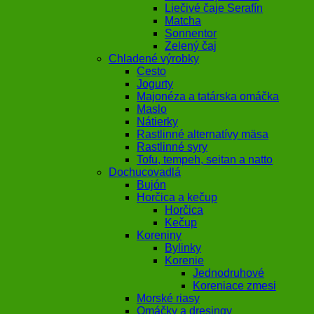
Liečivé čaje Serafín
Matcha
Sonnentor
Zelený čaj
Chladené výrobky
Cesto
Jogurty
Majonéza a tatárska omáčka
Maslo
Nátierky
Rastlinné alternatívy mäsa
Rastlinné syry
Tofu, tempeh, seitan a natto
Dochucovadlá
Bujón
Horčica a kečup
Horčica
Kečup
Koreniny
Bylinky
Korenie
Jednodruhové
Koreniace zmesi
Morské riasy
Omáčky a dresingy