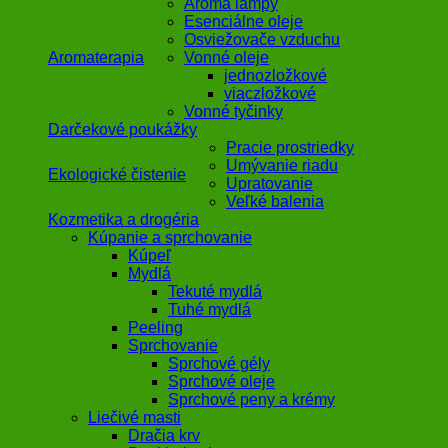
Aroma lampy
Esenciálne oleje
Osviežovače vzduchu
Aromaterapia
Vonné oleje
jednozložkové
viaczložkové
Vonné tyčinky
Darčekové poukážky
Pracie prostriedky
Umývanie riadu
Ekologické čistenie
Upratovanie
Veľké balenia
Kozmetika a drogéria
Kúpanie a sprchovanie
Kúpeľ
Mydlá
Tekuté mydlá
Tuhé mydlá
Peeling
Sprchovanie
Sprchové gély
Sprchové oleje
Sprchové peny a krémy
Liečivé masti
Dračia krv