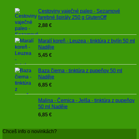
Cestoviny vaječné paleo - Sezamové
farebné špirály 250 g GlutenOff
2,88
€
Maralí koreň - Leuzea - tinktúra z bylín 50 ml
Naděje
5,45
€
Baza čierna - tinktúra z pupeňov 50 ml
Naděje
6,85
€
Malina - Černica - Jelša - tinktúra z pupeňov
50 ml Naděje
6,85
€
Chceš info o novinkách?