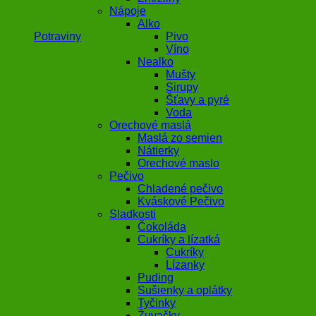
Nápoje
Alko
Potraviny
Pivo
Víno
Nealko
Mušty
Sirupy
Šťavy a pyré
Voda
Orechové maslá
Maslá zo semien
Nátierky
Orechové maslo
Pečivo
Chladené pečivo
Kváskové Pečivo
Sladkosti
Čokoláda
Cukríky a lízatká
Cukríky
Lízanky
Puding
Sušienky a oplátky
Tyčinky
Žuvačky