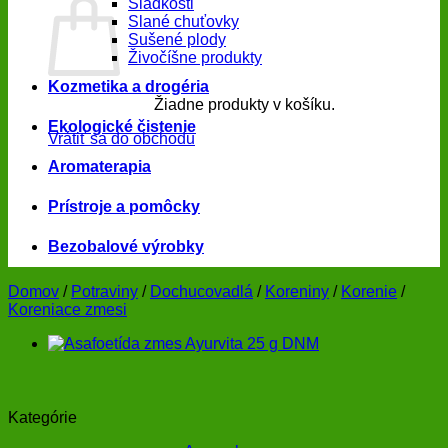
Sladkosti
Slané chuťovky
Sušené plody
Živočíšne produkty
Kozmetika a drogéria
Žiadne produkty v košíku.
Ekologické čistenie
Vrátiť sa do obchodu
Aromaterapia
Prístroje a pomôcky
Bezobalové výrobky
Domov
/
Potraviny
/
Dochucovadlá
/
Koreniny
/
Korenie
/
Koreniace zmesi
Kategórie