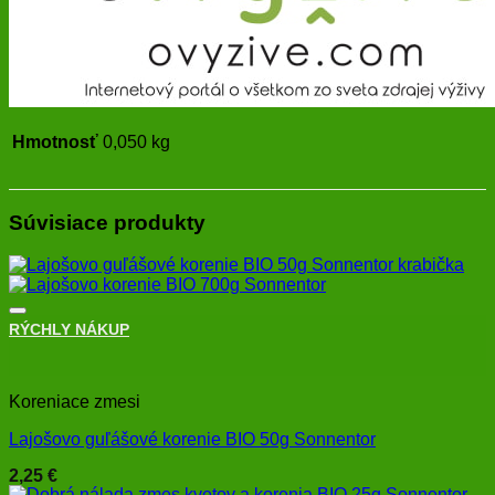
Hmotnosť
0,050 kg
Súvisiace produkty
RÝCHLY NÁKUP
+
Koreniace zmesi
Lajošovo guľášové korenie BIO 50g Sonnentor
2,25
€