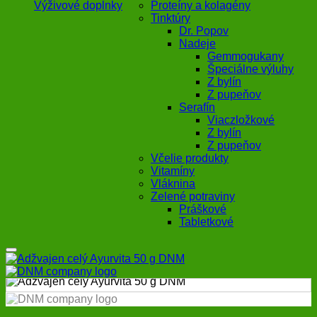
Výživové doplnky
Proteíny a kolagény
Tinktúry
Dr. Popov
Nadeje
Gemmogukany
Špeciálne výluhy
Z bylín
Z pupeňov
Serafín
Viaczložkové
Z bylín
Z pupeňov
Včelie produkty
Vitamíny
Vláknina
Zelené potraviny
Práškové
Tabletkové