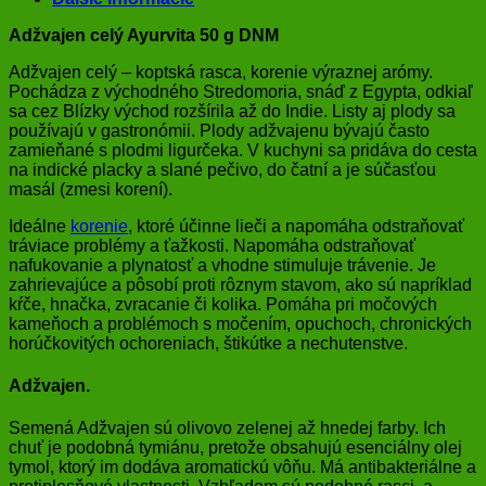
Adžvajen celý Ayurvita 50 g DNM
Adžvajen celý – koptská rasca, korenie výraznej arómy.
Pochádza z východného Stredomoria, snáď z Egypta, odkiaľ
sa cez Blízky východ rozšírila až do Indie. Listy aj plody sa
používajú v gastronómii. Plody adžvajenu bývajú často
zamieňané s plodmi ligurčeka. V kuchyni sa pridáva do cesta
na indické placky a slané pečivo, do čatní a je súčasťou
masál (zmesi korení).
Ideálne
korenie
, ktoré účinne lieči a napomáha odstraňovať
tráviace problémy a ťažkosti. Napomáha odstraňovať
nafukovanie a plynatosť a vhodne stimuluje trávenie. Je
zahrievajúce a pôsobí proti rôznym stavom, ako sú napríklad
kŕče, hnačka, zvracanie či kolika. Pomáha pri močových
kameňoch a problémoch s močením, opuchoch, chronických
horúčkovitých ochoreniach, štikútke a nechutenstve.
Adžvajen.
Semená Adžvajen sú olivovo zelenej až hnedej farby. Ich
chuť je podobná tymiánu, pretože obsahujú esenciálny olej
tymol, ktorý im dodáva aromatickú vôňu. Má antibakteriálne a