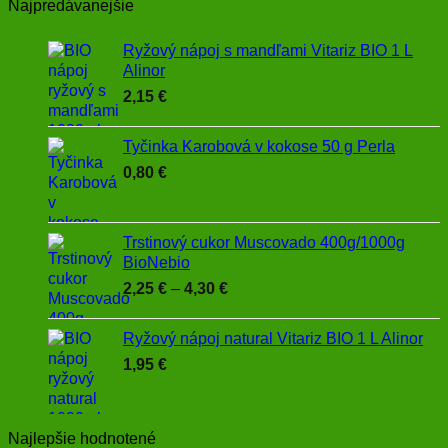
Najpredávanejšie
Ryžový nápoj s mandľami Vitariz BIO 1 L
Alinor
2,15
€
Tyčinka Karobová v kokose 50 g Perla
0,80
€
Trstinový cukor Muscovado 400g/1000g
BioNebio
Price
2,25
€
–
4,30
€
range:
2,25 €
Ryžový nápoj natural Vitariz BIO 1 L Alinor
through
1,95
€
4,30 €
Najlepšie hodnotené