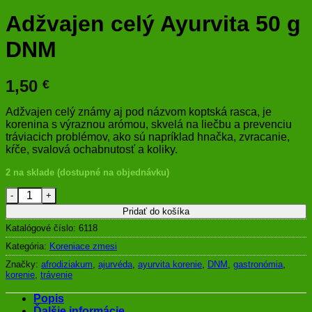
Adžvajen celý Ayurvita 50 g
DNM
1,50
€
Adžvajen celý známy aj pod názvom koptská rasca, je
korenina s výraznou arómou, skvelá na liečbu a prevenciu
tráviacich problémov, ako sú napríklad hnačka, zvracanie,
kŕče, svalová ochabnutosť a koliky.
2 na sklade (dostupné na objednávku)
množstvo Adžvajen celý Ayurvita 50 g DNM
Pridať do košíka
Katalógové číslo:
6118
Kategória:
Koreniace zmesi
Značky:
afrodiziakum
,
ajurvéda
,
ayurvita korenie
,
DNM
,
gastronómia
,
korenie
,
trávenie
Popis
Ďalšie informácie