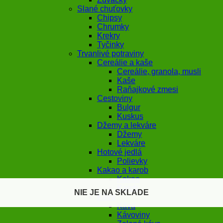
Slané chuťovky
Chipsy
Chrumky
Krekry
Tyčinky
Trvanlivé potraviny
Cereálie a kaše
Cereálie, granola, musli
Kaše
Raňajkové zmesi
Cestoviny
Bulgur
Kuskus
Džemy a lekváre
Džemy
Lekváre
Hotové jedlá
Polievky
Kakao a karob
Kakao
Karob
NIE JE NA SKLADE
NIE JE NA SKLADE
Káva
Káva
Kávoviny