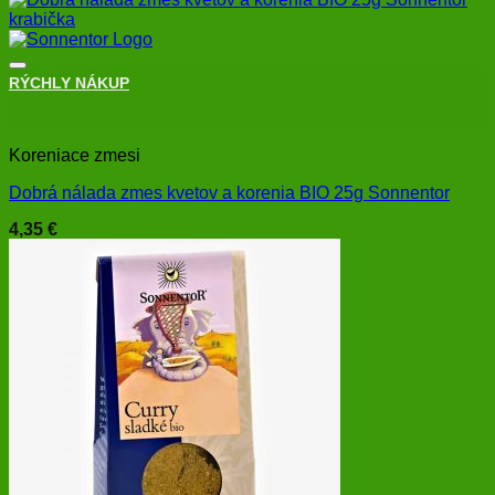
RÝCHLY NÁKUP
+
Koreniace zmesi
Dobrá nálada zmes kvetov a korenia BIO 25g Sonnentor
4,35
€