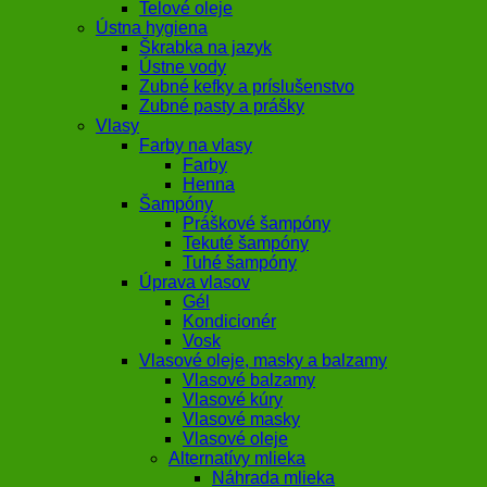
Telové oleje
Ústna hygiena
Škrabka na jazyk
Ústne vody
Zubné kefky a príslušenstvo
Zubné pasty a prášky
Vlasy
Farby na vlasy
Farby
Henna
Šampóny
Práškové šampóny
Tekuté šampóny
Tuhé šampóny
Úprava vlasov
Gél
Kondicionér
Vosk
Vlasové oleje, masky a balzamy
Vlasové balzamy
Vlasové kúry
Vlasové masky
Vlasové oleje
Alternatívy mlieka
Náhrada mlieka