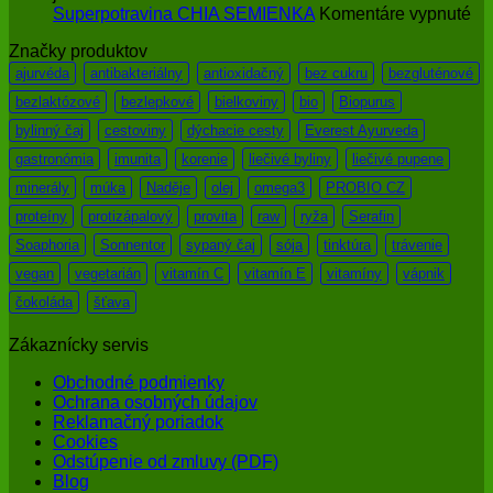
a
na
Superpotravina CHIA SEMIENKA
Komentáre vypnuté
myšlienky
Su
Značky produktov
ovplyvňujú
CH
zdravie
SE
ajurvéda
antibakteriálny
antioxidačný
bez cukru
bezgluténové
bezlaktózové
bezlepkové
bielkoviny
bio
Biopurus
bylinný čaj
cestoviny
dýchacie cesty
Everest Ayurveda
gastronómia
imunita
korenie
liečivé byliny
liečivé pupene
minerály
múka
Naděje
olej
omega3
PROBIO CZ
proteíny
protizápalový
provita
raw
ryža
Serafin
Soaphoria
Sonnentor
sypaný čaj
sója
tinktúra
trávenie
vegan
vegetarián
vitamín C
vitamín E
vitamíny
vápnik
čokoláda
šťava
Zákaznícky servis
Obchodné podmienky
Ochrana osobných údajov
Reklamačný poriadok
Cookies
Odstúpenie od zmluvy (PDF)
Blog