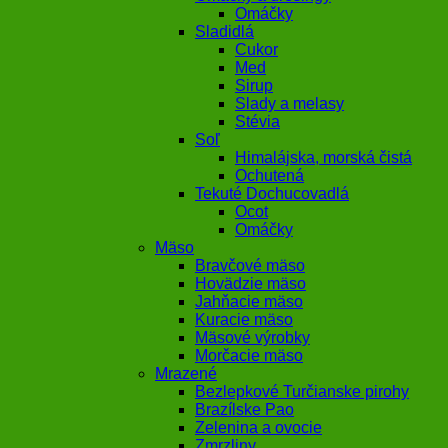
Omáčky
Sladidlá
Cukor
Med
Sirup
Slady a melasy
Stévia
Soľ
Himalájska, morská čistá
Ochutená
Tekuté Dochucovadlá
Ocot
Omáčky
Mäso
Bravčové mäso
Hovädzie mäso
Jahňacie mäso
Kuracie mäso
Mäsové výrobky
Morčacie mäso
Mrazené
Bezlepkové Turčianske pirohy
Brazílske Pao
Zelenina a ovocie
Zmrzliny