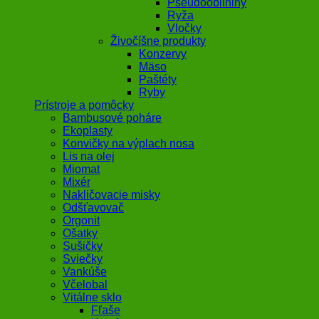
Pseudoobilniny
Ryža
Vločky
Živočíšne produkty
Konzervy
Mäso
Paštéty
Ryby
Prístroje a pomôcky
Bambusové poháre
Ekoplasty
Konvičky na výplach nosa
Lis na olej
Miomat
Mixér
Nakličovacie misky
Odšťavovač
Orgonit
Ošatky
Sušičky
Sviečky
Vankúše
Včelobal
Vitálne sklo
Fľaše