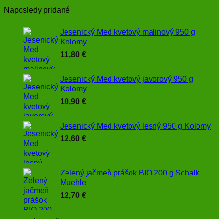
Naposledy pridané
Jesenický Med kvetový malinový 950 g
Kolomy
11,80
€
Jesenický Med kvetový javorový 950 g
Kolomy
10,90
€
Jesenický Med kvetový lesný 950 g Kolomy
12,60
€
Zelený jačmeň prášok BIO 200 g Schalk
Muehle
12,70
€