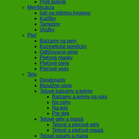
Proti bolesti
Menštruácia
Gél na intímnu hygienu
Kalíšky
Tampóny
Vložky
Pleť
Balzamy na pery
Kozmetické pomôcky
Odličovacie oleje
Pleťové masky
Pleťové oleje
Pleťové vody
Telo
Deodoranty
Masážne oleje
Telové balzamy a krémy
Balzamy a krémy na ruky
Na nohy
Na telo
Pre deti
Telové gély a maslá
Telové a pleťové gély
Telové a pleťové maslá
Telové jogurty a mana