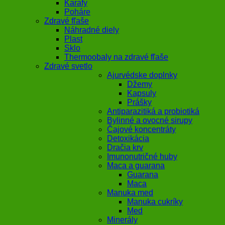
Karafy
Poháre
Zdravé fľaše
Náhradné diely
Plast
Sklo
Thermoobaly na zdravé fľaše
Zdravé svetlo
Ajurvédske doplnky
Džemy
Kapsuly
Prášky
Antiparazitiká a probiotiká
Bylinné a ovocné sirupy
Čajové koncentráty
Detoxikácia
Dračia krv
Imunonutričné huby
Maca a guarana
Guarana
Maca
Manuka med
Manuka cukríky
Med
Minerály