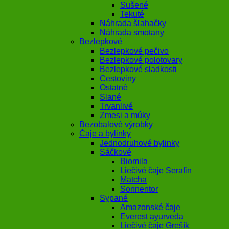
Sušené
Tekuté
Náhrada šľahačky
Náhrada smotany
Bezlepkové
Bezlepkové pečivo
Bezlepkové polotovary
Bezlepkové sladkosti
Cestoviny
Ostatné
Slané
Trvanlivé
Zmesi a múky
Bezobalové výrobky
Čaje a bylinky
Jednodruhové bylinky
Sáčkové
Biomila
Liečivé čaje Serafin
Matcha
Sonnentor
Sypané
Amazonské čaje
Everest ayurveda
Liečivé čaje Grešík