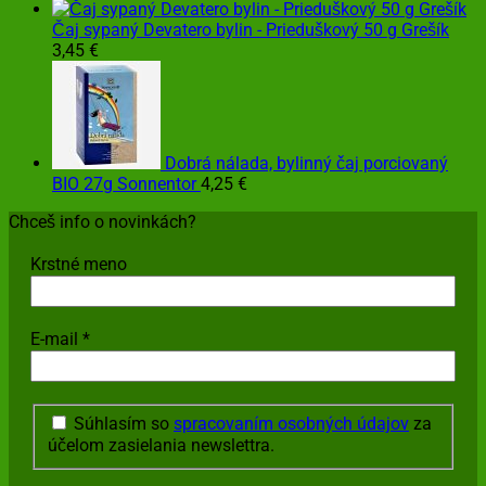
Čaj sypaný Devatero bylin - Prieduškový 50 g Grešík
3,45
€
Dobrá nálada, bylinný čaj porciovaný
BIO 27g Sonnentor
4,25
€
Chceš info o novinkách?
Krstné meno
E-mail
*
Súhlasím so
spracovaním osobných údajov
za
účelom zasielania newslettra.