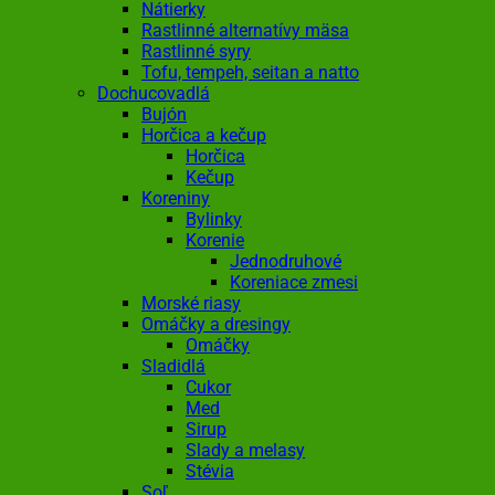
Nátierky
Rastlinné alternatívy mäsa
Rastlinné syry
Tofu, tempeh, seitan a natto
Dochucovadlá
Bujón
Horčica a kečup
Horčica
Kečup
Koreniny
Bylinky
Korenie
Jednodruhové
Koreniace zmesi
Morské riasy
Omáčky a dresingy
Omáčky
Sladidlá
Cukor
Med
Sirup
Slady a melasy
Stévia
Soľ