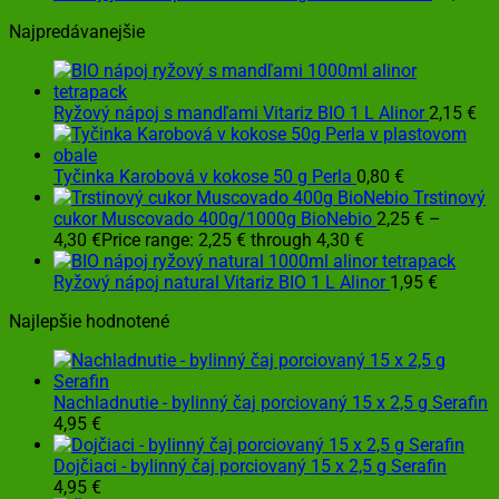
Najpredávanejšie
Ryžový nápoj s mandľami Vitariz BIO 1 L Alinor
2,15
€
Tyčinka Karobová v kokose 50 g Perla
0,80
€
Trstinový
cukor Muscovado 400g/1000g BioNebio
2,25
€
–
4,30
€
Price range: 2,25 € through 4,30 €
Ryžový nápoj natural Vitariz BIO 1 L Alinor
1,95
€
Najlepšie hodnotené
Nachladnutie - bylinný čaj porciovaný 15 x 2,5 g Serafin
4,95
€
Dojčiaci - bylinný čaj porciovaný 15 x 2,5 g Serafin
4,95
€