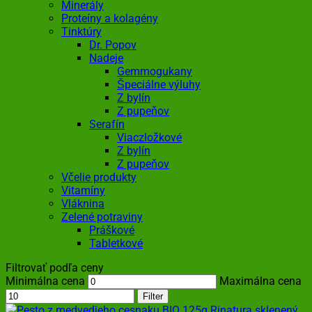
Minerály
Proteíny a kolagény
Tinktúry
Dr. Popov
Nadeje
Gemmogukany
Špeciálne výluhy
Z bylín
Z pupeňov
Serafín
Viaczložkové
Z bylín
Z pupeňov
Včelie produkty
Vitamíny
Vláknina
Zelené potraviny
Práškové
Tabletkové
Filtrovať podľa ceny
Minimálna cena
Maximálna cena
Filter