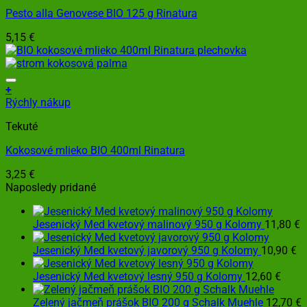
Pesto alla Genovese BIO 125 g Rinatura
5,15
€
+
Rýchly nákup
Tekuté
Kokosové mlieko BIO 400ml Rinatura
3,25
€
Naposledy pridané
Jesenický Med kvetový malinový 950 g Kolomy
11,80
€
Jesenický Med kvetový javorový 950 g Kolomy
10,90
€
Jesenický Med kvetový lesný 950 g Kolomy
12,60
€
Zelený jačmeň prášok BIO 200 g Schalk Muehle
12,70
€