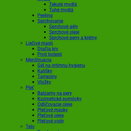
Tekuté mydlá
Tuhé mydlá
Peeling
Sprchovanie
Sprchové gély
Sprchové oleje
Sprchové peny a krémy
Liečivé masti
Dračia krv
Proti bolesti
Menštruácia
Gél na intímnu hygienu
Kalíšky
Tampóny
Vložky
Pleť
Balzamy na pery
Kozmetické pomôcky
Odličovacie oleje
Pleťové masky
Pleťové oleje
Pleťové vody
Telo