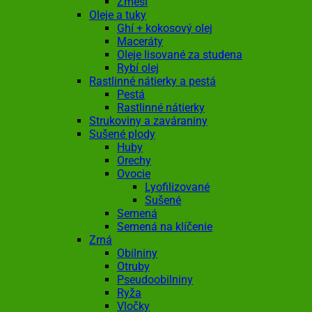
Zmesi
Oleje a tuky
Ghí + kokosový olej
Maceráty
Oleje lisované za studena
Rybí olej
Rastlinné nátierky a pestá
Pestá
Rastlinné nátierky
Strukoviny a zaváraniny
Sušené plody
Huby
Orechy
Ovocie
Lyofilizované
Sušené
Semená
Semená na klíčenie
Zrná
Obilniny
Otruby
Pseudoobilniny
Ryža
Vločky