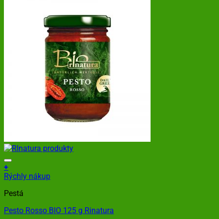
+
Rýchly nákup
Pestá
Pesto Rosso BIO 125 g Rinatura