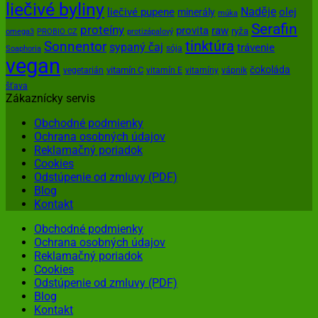
liečivé byliny
Naděje
olej
liečivé pupene
minerály
múka
Serafin
proteíny
provita
raw
ryža
omega3
PROBIO CZ
protizápalový
tinktúra
Sonnentor
sypaný čaj
trávenie
sója
Soaphoria
vegan
čokoláda
vitamín C
vegetarián
vitamín E
vitamíny
vápnik
šťava
Zákaznícky servis
Obchodné podmienky
Ochrana osobných údajov
Reklamačný poriadok
Cookies
Odstúpenie od zmluvy (PDF)
Blog
Kontakt
Obchodné podmienky
Ochrana osobných údajov
Reklamačný poriadok
Cookies
Odstúpenie od zmluvy (PDF)
Blog
Kontakt