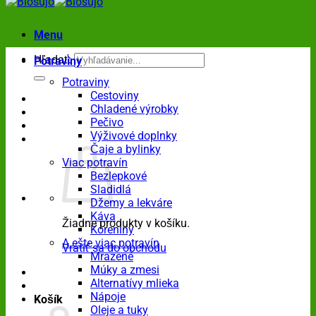
Menu
Hľadať:
Potraviny
Potraviny
Cestoviny
Chladené výrobky
Pečivo
Výživové doplnky
Čaje a bylinky
Viac potravín
Bezlepkové
Sladidlá
Džemy a lekváre
Káva
Žiadne produkty v košíku.
Koreniny
A ešte viac potravín
Vrátiť sa do obchodu
Mrazené
Múky a zmesi
Alternatívy mlieka
Nápoje
Košík
Oleje a tuky