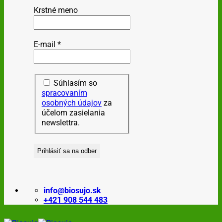
Krstné meno
E-mail
*
Súhlasím so
spracovaním
osobných údajov
za
účelom zasielania
newslettra.
info@biosujo.sk
+421 908 544 483