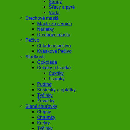
Sirupy
Šťavy a pyré
Voda
Orechové maslá
Maslá zo semien
Nátierky
Orechové maslo
Pečivo
Chladené pečivo
Kváskové Pečivo
Sladkosti
Čokoláda
Cukríky a lízatká
Cukríky
Lízanky
Puding
Sušienky a oplátky
Tyčinky
Žuvačky
Slané chuťovky
Chipsy
Chrumky
Krekry
Tyčinky