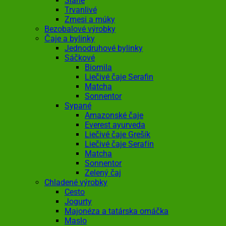
Slané
Trvanlivé
Zmesi a múky
Bezobalové výrobky
Čaje a bylinky
Jednodruhové bylinky
Sáčkové
Biomila
Liečivé čaje Serafin
Matcha
Sonnentor
Sypané
Amazonské čaje
Everest ayurveda
Liečivé čaje Grešík
Liečivé čaje Serafín
Matcha
Sonnentor
Zelený čaj
Chladené výrobky
Cesto
Jogurty
Majonéza a tatárska omáčka
Maslo