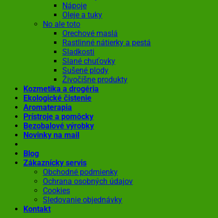
Nápoje
Oleje a tuky
No ale toto
Orechové maslá
Rastlinné nátierky a pestá
Sladkosti
Slané chuťovky
Sušené plody
Živočíšne produkty
Kozmetika a drogéria
Ekologické čistenie
Aromaterapia
Prístroje a pomôcky
Bezobalové výrobky
Novinky na mail
Blog
Zákaznícky servis
Obchodné podmienky
Ochrana osobných údajov
Cookies
Sledovanie objednávky
Kontakt