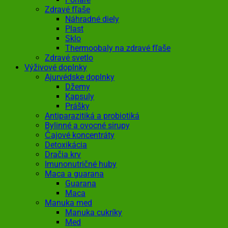
Zdravé fľaše
Náhradné diely
Plast
Sklo
Thermoobaly na zdravé fľaše
Zdravé svetlo
Výživové doplnky
Ajurvédske doplnky
Džemy
Kapsuly
Prášky
Antiparazitiká a probiotiká
Bylinné a ovocné sirupy
Čajové koncentráty
Detoxikácia
Dračia krv
Imunonutričné huby
Maca a guarana
Guarana
Maca
Manuka med
Manuka cukríky
Med