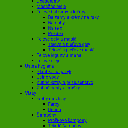
Deodoranty
Masážne oleje
Telové balzamy a krémy
Balzamy a krémy na ruky
Na nohy
Na telo
Pre deti
Telové gély a maslá
Telové a pleťové gély
Telové a pleťové maslá
Telové jogurty a mana
Telové oleje
Ústna hygiena
Škrabka na jazyk
Ústne vody
Zubné kefky a príslušenstvo
Zubné pasty a prášky
Vlasy
Farby na vlasy
Farby
Henna
Šampóny
Práškové šampóny
Tekuté šampóny