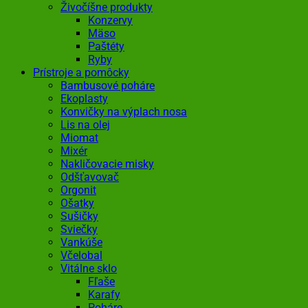
Živočíšne produkty
Konzervy
Mäso
Paštéty
Ryby
Prístroje a pomôcky
Bambusové poháre
Ekoplasty
Konvičky na výplach nosa
Lis na olej
Miomat
Mixér
Nakličovacie misky
Odšťavovač
Orgonit
Ošatky
Sušičky
Sviečky
Vankúše
Včelobal
Vitálne sklo
Fľaše
Karafy
Poháre