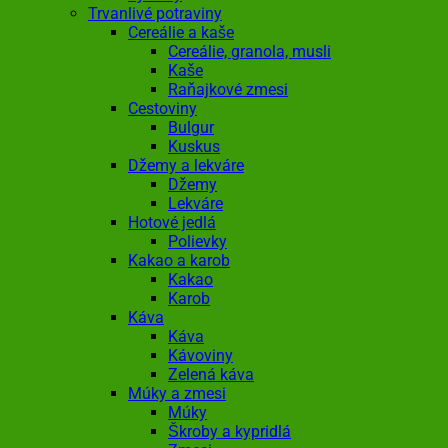
Trvanlivé potraviny
Cereálie a kaše
Cereálie, granola, musli
Kaše
Raňajkové zmesi
Cestoviny
Bulgur
Kuskus
Džemy a lekváre
Džemy
Lekváre
Hotové jedlá
Polievky
Kakao a karob
Kakao
Karob
Káva
Káva
Kávoviny
Zelená káva
Múky a zmesi
Múky
Škroby a kypridlá