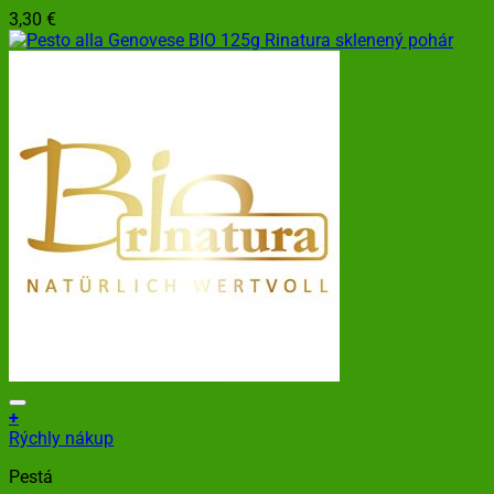
3,30
€
+
Rýchly nákup
Pestá