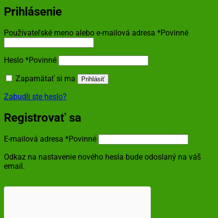
Prihlásenie
Používateľské meno alebo e-mailová adresa
*
Povinné
Heslo
*
Povinné
Zapamätať si ma
Prihlásiť
Zabudli ste heslo?
Registrovať sa
E-mailová adresa
*
Povinné
Odkaz na nastavenie nového hesla bude odoslaný na váš
email.