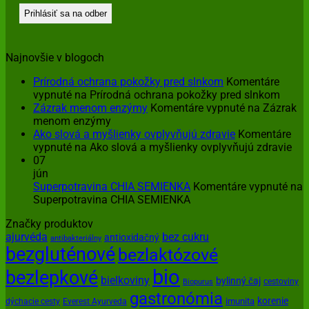
Najnovšie v blogoch
Prírodná ochrana pokožky pred slnkom
Komentáre
vypnuté
na Prírodná ochrana pokožky pred slnkom
Zázrak menom enzýmy
Komentáre vypnuté
na Zázrak
menom enzýmy
Ako slová a myšlienky ovplyvňujú zdravie
Komentáre
vypnuté
na Ako slová a myšlienky ovplyvňujú zdravie
07
jún
Superpotravina CHIA SEMIENKA
Komentáre vypnuté
na
Superpotravina CHIA SEMIENKA
Značky produktov
ajurvéda
bez cukru
antioxidačný
antibakteriálny
bezgluténové
bezlaktózové
bio
bezlepkové
bielkoviny
bylinný čaj
cestoviny
Biopurus
gastronómia
korenie
imunita
dýchacie cesty
Everest Ayurveda