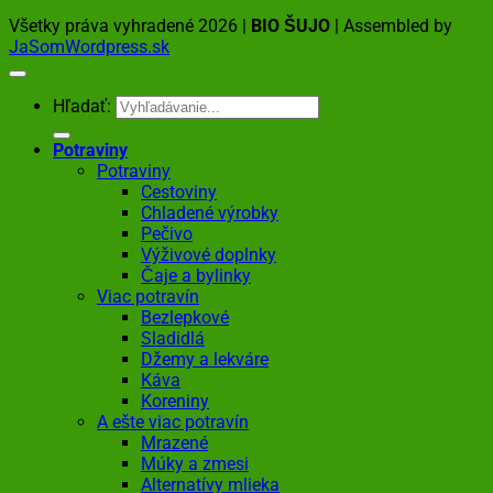
Všetky práva vyhradené 2026 |
BIO ŠUJO
| Assembled by
JaSomWordpress.sk
Hľadať:
Potraviny
Potraviny
Cestoviny
Chladené výrobky
Pečivo
Výživové doplnky
Čaje a bylinky
Viac potravín
Bezlepkové
Sladidlá
Džemy a lekváre
Káva
Koreniny
A ešte viac potravín
Mrazené
Múky a zmesi
Alternatívy mlieka