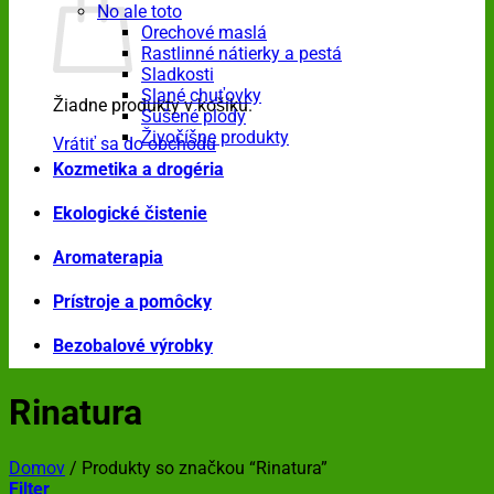
No ale toto
Orechové maslá
Rastlinné nátierky a pestá
Sladkosti
Slané chuťovky
Žiadne produkty v košíku.
Sušené plody
Živočíšne produkty
Vrátiť sa do obchodu
Kozmetika a drogéria
Ekologické čistenie
Aromaterapia
Prístroje a pomôcky
Bezobalové výrobky
Rinatura
Domov
/
Produkty so značkou “Rinatura”
Filter