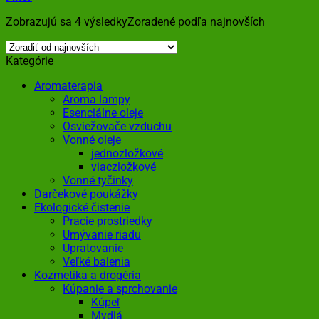
Zobrazujú sa 4 výsledky
Zoradené podľa najnovších
Kategórie
Aromaterapia
Aroma lampy
Esenciálne oleje
Osviežovače vzduchu
Vonné oleje
jednozložkové
viaczložkové
Vonné tyčinky
Darčekové poukážky
Ekologické čistenie
Pracie prostriedky
Umývanie riadu
Upratovanie
Veľké balenia
Kozmetika a drogéria
Kúpanie a sprchovanie
Kúpeľ
Mydlá