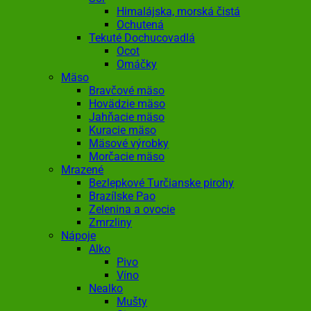
Himalájska, morská čistá
Ochutená
Tekuté Dochucovadlá
Ocot
Omáčky
Mäso
Bravčové mäso
Hovädzie mäso
Jahňacie mäso
Kuracie mäso
Mäsové výrobky
Morčacie mäso
Mrazené
Bezlepkové Turčianske pirohy
Brazílske Pao
Zelenina a ovocie
Zmrzliny
Nápoje
Alko
Pivo
Víno
Nealko
Mušty