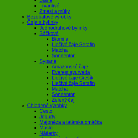
Slané
Trvanlivé
Zmesi a múky
Bezobalové výrobky
Čaje a bylinky
Jednodruhové bylinky
Sáčkové
Biomila
Liečivé čaje Serafin
Matcha
Sonnentor
Sypané
Amazonské čaje
Everest ayurveda
Liečivé čaje Grešík
Liečivé čaje Serafín
Matcha
Sonnentor
Zelený čaj
Chladené výrobky
Cesto
Jogurty
Majonéza a tatárska omáčka
Maslo
Nátierky