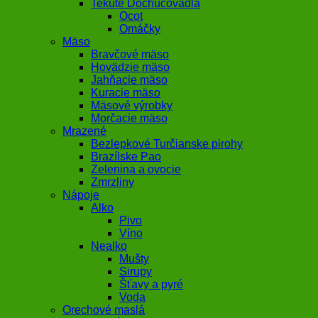
Tekuté Dochucovadlá
Ocot
Omáčky
Mäso
Bravčové mäso
Hovädzie mäso
Jahňacie mäso
Kuracie mäso
Mäsové výrobky
Morčacie mäso
Mrazené
Bezlepkové Turčianske pirohy
Brazílske Pao
Zelenina a ovocie
Zmrzliny
Nápoje
Alko
Pivo
Víno
Nealko
Mušty
Sirupy
Šťavy a pyré
Voda
Orechové maslá