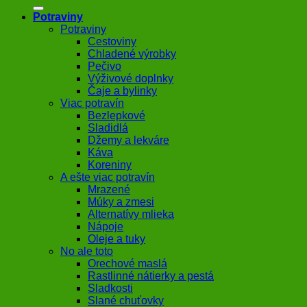
Potraviny
Potraviny
Cestoviny
Chladené výrobky
Pečivo
Výživové doplnky
Čaje a bylinky
Viac potravín
Bezlepkové
Sladidlá
Džemy a lekváre
Káva
Koreniny
A ešte viac potravín
Mrazené
Múky a zmesi
Alternatívy mlieka
Nápoje
Oleje a tuky
No ale toto
Orechové maslá
Rastlinné nátierky a pestá
Sladkosti
Slané chuťovky