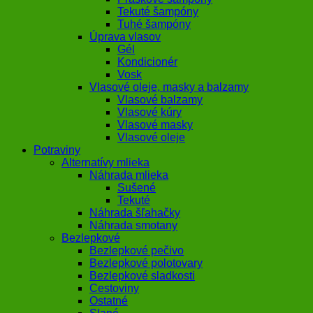
Tekuté šampóny
Tuhé šampóny
Úprava vlasov
Gél
Kondicionér
Vosk
Vlasové oleje, masky a balzamy
Vlasové balzamy
Vlasové kúry
Vlasové masky
Vlasové oleje
Potraviny
Alternatívy mlieka
Náhrada mlieka
Sušené
Tekuté
Náhrada šľahačky
Náhrada smotany
Bezlepkové
Bezlepkové pečivo
Bezlepkové polotovary
Bezlepkové sladkosti
Cestoviny
Ostatné