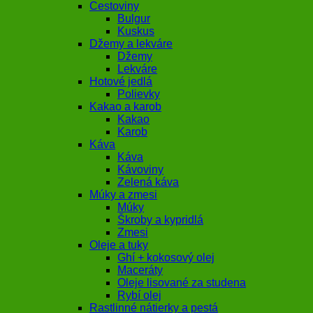
Cestoviny
Bulgur
Kuskus
Džemy a lekváre
Džemy
Lekváre
Hotové jedlá
Polievky
Kakao a karob
Kakao
Karob
Káva
Káva
Kávoviny
Zelená káva
Múky a zmesi
Múky
Škroby a kypridlá
Zmesi
Oleje a tuky
Ghí + kokosový olej
Maceráty
Oleje lisované za studena
Rybí olej
Rastlinné nátierky a pestá