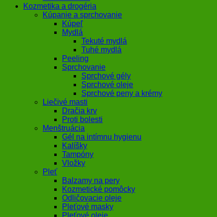
Kozmetika a drogéria
Kúpanie a sprchovanie
Kúpeľ
Mydlá
Tekuté mydlá
Tuhé mydlá
Peeling
Sprchovanie
Sprchové gély
Sprchové oleje
Sprchové peny a krémy
Liečivé masti
Dračia krv
Proti bolesti
Menštruácia
Gél na intímnu hygienu
Kalíšky
Tampóny
Vložky
Pleť
Balzamy na pery
Kozmetické pomôcky
Odličovacie oleje
Pleťové masky
Pleťové oleje