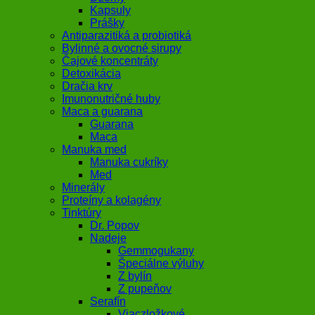
Kapsuly
Prášky
Antiparazitiká a probiotiká
Bylinné a ovocné sirupy
Čajové koncentráty
Detoxikácia
Dračia krv
Imunonutričné huby
Maca a guarana
Guarana
Maca
Manuka med
Manuka cukríky
Med
Minerály
Proteíny a kolagény
Tinktúry
Dr. Popov
Nadeje
Gemmogukany
Špeciálne výluhy
Z bylín
Z pupeňov
Serafín
Viaczložkové