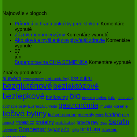
Najnovšie v blogoch
Prírodná ochrana pokožky pred slnkom
Komentáre
na
vypnuté
Prírodná
na
Zázrak menom enzýmy
Komentáre vypnuté
ochrana
Zázrak
Ako slová a myšlienky ovplyvňujú zdravie
Komentáre
pokožky
na
menom
vypnuté
pred
Ako
enzýmy
07
slnkom
slová
jún
a
na
Superpotravina CHIA SEMIENKA
Komentáre vypnuté
myšlienky
Su
Značky produktov
ovplyvňujú
CH
bez cukru
ajurvéda
zdravie
SE
antioxidačný
antibakteriálny
bezgluténové
bezlaktózové
bio
bezlepkové
bielkoviny
bylinný čaj
cestoviny
Biopurus
gastronómia
imunita
korenie
dýchacie cesty
Everest Ayurveda
liečivé byliny
Naděje
olej
liečivé pupene
minerály
múka
Serafin
proteíny
raw
provita
ryža
omega3
PROBIO CZ
protizápalový
tinktúra
Sonnentor
sypaný čaj
trávenie
sója
Soaphoria