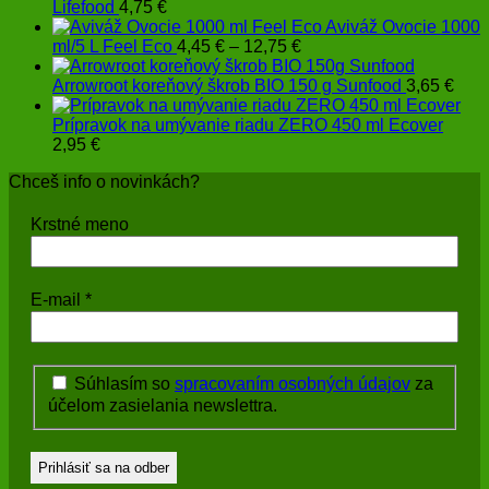
Lifefood
4,75
€
Aviváž Ovocie 1000
Price
ml/5 L Feel Eco
4,45
€
–
12,75
€
range:
4,45 €
Arrowroot koreňový škrob BIO 150 g Sunfood
3,65
€
through
12,75 €
Prípravok na umývanie riadu ZERO 450 ml Ecover
2,95
€
Chceš info o novinkách?
Krstné meno
E-mail
*
Súhlasím so
spracovaním osobných údajov
za
účelom zasielania newslettra.