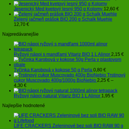
Jesenický Med kvetový lesný 950 g Kolomy
12,60
€
Zelený jačmeň prášok BIO 200 g Schalk Muehle
12,70
€
Najpredávanejšie
Ryžový nápoj s mandľami Vitariz BIO 1 L Alinor
2,15
€
Tyčinka Karobová v kokose 50 g Perla
0,80
€
Trstinový
cukor Muscovado 400g/1000g BioNebio
2,25
€
–
Price
4,30
€
range:
2,25 €
Ryžový nápoj natural Vitariz BIO 1 L Alinor
1,95
€
through
Najlepšie hodnotené
4,30 €
LIFE CRACKERS Zeleninové bez soli BIO RAW 90 g