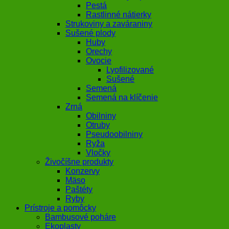
Pestá
Rastlinné nátierky
Strukoviny a zaváraniny
Sušené plody
Huby
Orechy
Ovocie
Lyofilizované
Sušené
Semená
Semená na klíčenie
Zrná
Obilniny
Otruby
Pseudoobilniny
Ryža
Vločky
Živočíšne produkty
Konzervy
Mäso
Paštéty
Ryby
Prístroje a pomôcky
Bambusové poháre
Ekoplasty