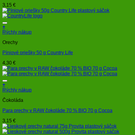
3,15
€
+
Rýchly nákup
Orechy
Píniové oriešky 50 g Country Life
4,30
€
+
Rýchly nákup
Čokoláda
Para orechy v RAW čokoláde 70 % BIO 70 g Cocoa
3,15
€