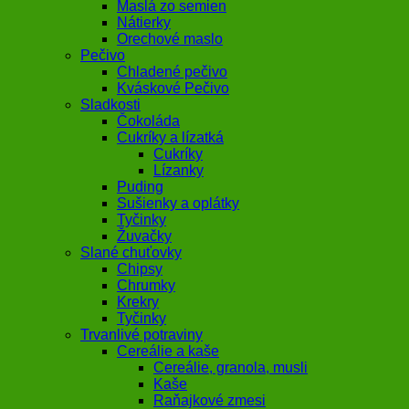
Maslá zo semien
Nátierky
Orechové maslo
Pečivo
Chladené pečivo
Kváskové Pečivo
Sladkosti
Čokoláda
Cukríky a lízatká
Cukríky
Lízanky
Puding
Sušienky a oplátky
Tyčinky
Žuvačky
Slané chuťovky
Chipsy
Chrumky
Krekry
Tyčinky
Trvanlivé potraviny
Cereálie a kaše
Cereálie, granola, musli
Kaše
Raňajkové zmesi