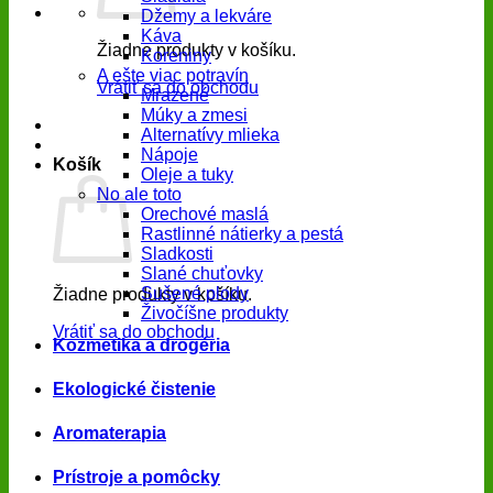
Džemy a lekváre
Káva
Žiadne produkty v košíku.
Koreniny
A ešte viac potravín
Vrátiť sa do obchodu
Mrazené
Múky a zmesi
Alternatívy mlieka
Nápoje
Košík
Oleje a tuky
No ale toto
Orechové maslá
Rastlinné nátierky a pestá
Sladkosti
Slané chuťovky
Sušené plody
Žiadne produkty v košíku.
Živočíšne produkty
Vrátiť sa do obchodu
Kozmetika a drogéria
Ekologické čistenie
Aromaterapia
Prístroje a pomôcky