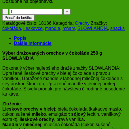
Dostupné na objednávku
množstvo
Výber
Pridať do košíka
dražovaných
Katalógové číslo:
18136
Kategória:
Orechy
Značky:
orechov
čokoláda
,
lieskovce
,
mandle
,
mňam
,
SLOWLANDIA
,
snacks
v
čokoláde
Popis
250
Ďalšie informácie
g
SLOWLANDIA
Výber dražovaných orechov v čokoláde 250 g
SLOWLANDIA
Dokonalý výber najlepšieho dražé značky SLOWLANDIA:
Upražené lieskové orechy v bielej čokoláde s pravou
vanilkou, Upražené mandle v lahodnej mliečnej čokoláde s
ceylónskou škoricou, Upražené mandle v jemnej horkej
čokoláde. Skvelý produkt pre návštevu či rodinné posedenie
ku káve.
Zloženie:
Lieskové orechy v bielej:
biela čokoláda (kakaové maslo,
cukor, sušené
mlieko
, emulgátor:
sójový
lecitín, vanilkový
extrakt),
lieskové orechy
, pravá vanilka.
Mandle v mliečnej:
mliečna čokoláda (cukor, sušené