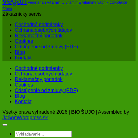
vegan
čokoláda
vitamín C
vegetarián
vitamín E
vitamíny
vápnik
šťava
Zákaznícky servis
Obchodné podmienky
Ochrana osobných údajov
Reklamačný poriadok
Cookies
Odstúpenie od zmluvy (PDF)
Blog
Kontakt
Obchodné podmienky
Ochrana osobných údajov
Reklamačný poriadok
Cookies
Odstúpenie od zmluvy (PDF)
Blog
Kontakt
Všetky práva vyhradené 2026 |
BIO ŠUJO
| Assembled by
JaSomWordpress.sk
Hľadať: