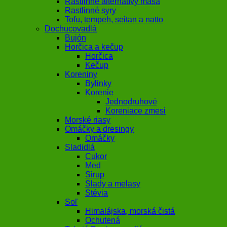
Rastlinné alternatívy mäsa
Rastlinné syry
Tofu, tempeh, seitan a natto
Dochucovadlá
Bujón
Horčica a kečup
Horčica
Kečup
Koreniny
Bylinky
Korenie
Jednodruhové
Koreniace zmesi
Morské riasy
Omáčky a dresingy
Omáčky
Sladidlá
Cukor
Med
Sirup
Slady a melasy
Stévia
Soľ
Himalájska, morská čistá
Ochutená