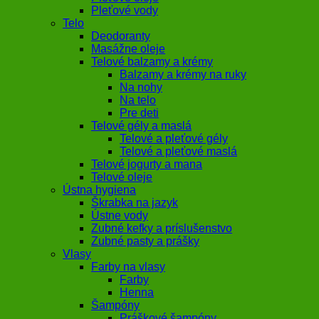
Pleťové vody
Telo
Deodoranty
Masážne oleje
Telové balzamy a krémy
Balzamy a krémy na ruky
Na nohy
Na telo
Pre deti
Telové gély a maslá
Telové a pleťové gély
Telové a pleťové maslá
Telové jogurty a mana
Telové oleje
Ústna hygiena
Škrabka na jazyk
Ústne vody
Zubné kefky a príslušenstvo
Zubné pasty a prášky
Vlasy
Farby na vlasy
Farby
Henna
Šampóny
Práškové šampóny