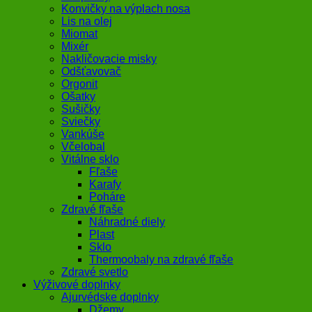
Konvičky na výplach nosa
Lis na olej
Miomat
Mixér
Nakličovacie misky
Odšťavovač
Orgonit
Ošatky
Sušičky
Sviečky
Vankúše
Včelobal
Vitálne sklo
Fľaše
Karafy
Poháre
Zdravé fľaše
Náhradné diely
Plast
Sklo
Thermoobaly na zdravé fľaše
Zdravé svetlo
Výživové doplnky
Ajurvédske doplnky
Džemy