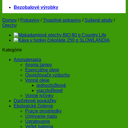
Bezobalové výrobky
Domov
/
Potraviny
/
Trvanlivé potraviny
/
Sušené plody
/
Orechy
Kategórie
Aromaterapia
Aroma lampy
Esenciálne oleje
Osviežovače vzduchu
Vonné oleje
jednozložkové
viaczložkové
Vonné tyčinky
Darčekové poukážky
Ekologické čistenie
Pracie prostriedky
Umývanie riadu
Upratovanie
Veľké balenia