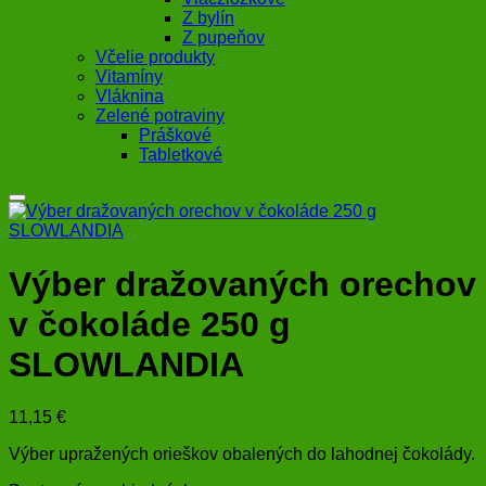
Z bylín
Z pupeňov
Včelie produkty
Vitamíny
Vláknina
Zelené potraviny
Práškové
Tabletkové
Výber dražovaných orechov
v čokoláde 250 g
SLOWLANDIA
11,15
€
Výber upražených orieškov obalených do lahodnej čokolády.