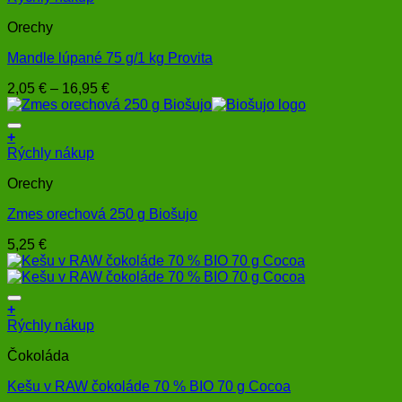
produkt
Orechy
má
viacero
Mandle lúpané 75 g/1 kg Provita
variantov.
Možnosti
Price
2,05
€
–
16,95
€
si
range:
môžete
2,05 €
vybrať
through
+
na
16,95 €
Rýchly nákup
stránke
produktu.
Orechy
Zmes orechová 250 g Biošujo
5,25
€
+
Rýchly nákup
Čokoláda
Kešu v RAW čokoláde 70 % BIO 70 g Cocoa