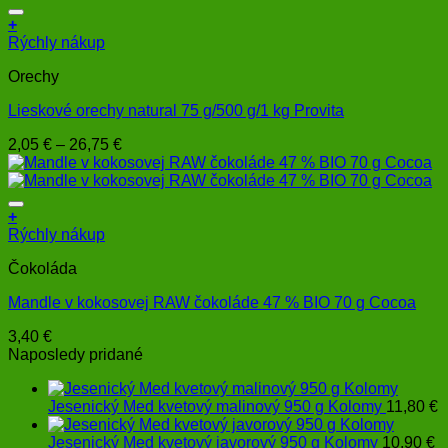
+
Tento
Rýchly nákup
produkt
Orechy
má
viacero
Lieskové orechy natural 75 g/500 g/1 kg Provita
variantov.
Možnosti
Price
2,05
€
–
26,75
€
si
range:
môžete
2,05 €
vybrať
through
na
26,75 €
+
stránke
Rýchly nákup
produktu.
Čokoláda
Mandle v kokosovej RAW čokoláde 47 % BIO 70 g Cocoa
3,40
€
Naposledy pridané
Jesenický Med kvetový malinový 950 g Kolomy
11,80
€
Jesenický Med kvetový javorový 950 g Kolomy
10,90
€