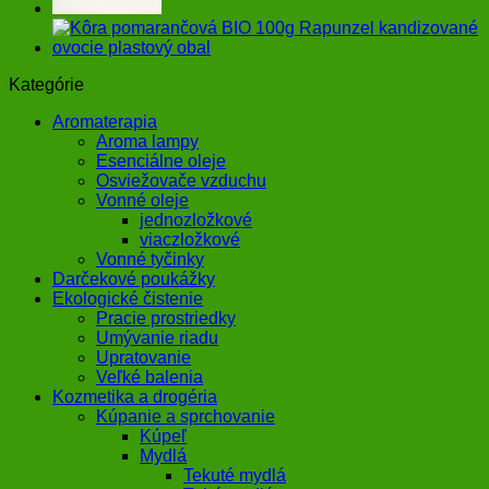
Kategórie
Aromaterapia
Aroma lampy
Esenciálne oleje
Osviežovače vzduchu
Vonné oleje
jednozložkové
viaczložkové
Vonné tyčinky
Darčekové poukážky
Ekologické čistenie
Pracie prostriedky
Umývanie riadu
Upratovanie
Veľké balenia
Kozmetika a drogéria
Kúpanie a sprchovanie
Kúpeľ
Mydlá
Tekuté mydlá