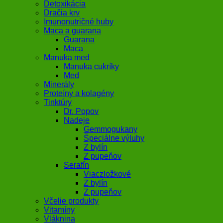
Detoxikácia
Dračia krv
Imunonutričné huby
Maca a guarana
Guarana
Maca
Manuka med
Manuka cukríky
Med
Minerály
Proteíny a kolagény
Tinktúry
Dr. Popov
Nadeje
Gemmogukany
Špeciálne výluhy
Z bylín
Z pupeňov
Serafín
Viaczložkové
Z bylín
Z pupeňov
Včelie produkty
Vitamíny
Vláknina