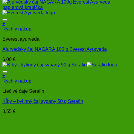
+
Rýchly nákup
Everest ayurveda
Ajurvédsky čaj NAGARA 100 g Everest Ayurveda
6,00
€
+
Rýchly nákup
Liečivé čaje Serafín
Kĺby – bylinný čaj sypaný 50 g Serafin
3,55
€