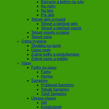
Balzamy a krémy na ruky
Na nohy
Na telo
Pre deti
Telové gély a maslá
Telové a pleťové gély
Telové a pleťové maslá
Telové jogurty a mana
Telové oleje
Ústna hygiena
Škrabka na jazyk
Ústne vody
Zubné kefky a príslušenstvo
Zubné pasty a prášky
Vlasy
Farby na vlasy
Farby
Henna
Šampóny
Práškové šampóny
Tekuté šampóny
Tuhé šampóny
Úprava vlasov
Gél
Kondicionér