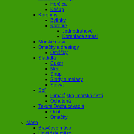
Horčica
Kečup
Koreniny
Bylinky
Korenie
Jednodruhové
Koreniace zmesi
Morské riasy
Omáčky a dresingy
Omáčky
Sladidlá
Cukor
Med
Sirup
Slady a melasy
Stévia
Soľ
Himalájska, morská čistá
Ochutená
Tekuté Dochucovadlá
Ocot
Omáčky
Mäso
Bravčové mäso
Hovädzie mäso