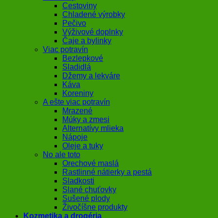
Cestoviny
Chladené výrobky
Pečivo
Výživové doplnky
Čaje a bylinky
Viac potravín
Bezlepkové
Sladidlá
Džemy a lekváre
Káva
Koreniny
A ešte viac potravín
Mrazené
Múky a zmesi
Alternatívy mlieka
Nápoje
Oleje a tuky
No ale toto
Orechové maslá
Rastlinné nátierky a pestá
Sladkosti
Slané chuťovky
Sušené plody
Živočíšne produkty
Kozmetika a drogéria