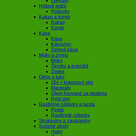
Lekváre
Hotové jedlá
Polievky
Kakao a karob
Kakao
Karob
Káva
Káva
Kávoviny
Zelená káva
Múky a zmesi
Múky
Škroby a kypridlá
Zmesi
Oleje a tuky
Ghí + kokosový olej
Maceráty
Oleje lisované za studena
Rybí olej
Rastlinné nátierky a pestá
Pestá
Rastlinné nátierky
Strukoviny a zaváraniny
Sušené plody
Huby