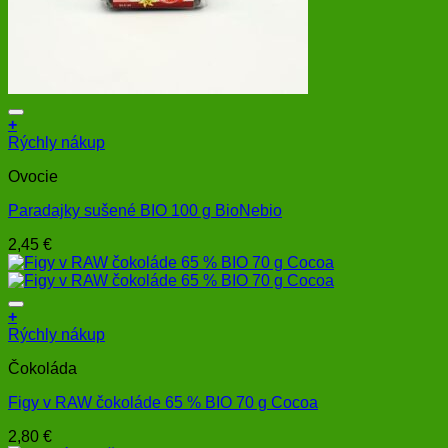
+
Rýchly nákup
Ovocie
Paradajky sušené BIO 100 g BioNebio
2,45
€
+
Rýchly nákup
Čokoláda
Figy v RAW čokoláde 65 % BIO 70 g Cocoa
2,80
€