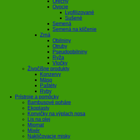
Orechy
Ovocie
Lyofilizované
Sušené
Semená
Semená na klíčenie
Zrná
Obilniny
Otruby
Pseudoobilniny
Ryža
Vločky
Živočíšne produkty
Konzervy
Mäso
Paštéty
Ryby
Prístroje a pomôcky
Bambusové poháre
Ekoplasty
Konvičky na výplach nosa
Lis na olej
Miomat
Mixér
Nakličovacie misky