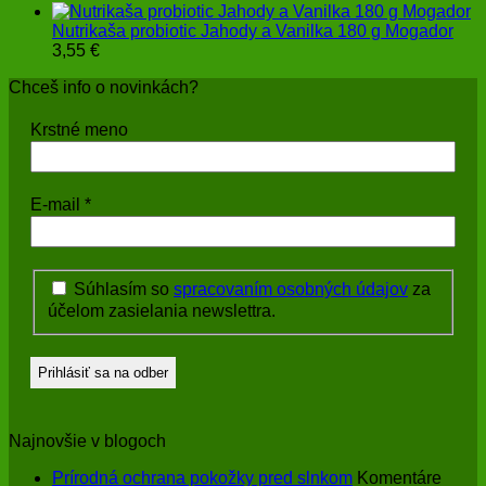
Nutrikaša probiotic Jahody a Vanilka 180 g Mogador
3,55
€
Chceš info o novinkách?
Krstné meno
E-mail
*
Súhlasím so
spracovaním osobných údajov
za
účelom zasielania newslettra.
Najnovšie v blogoch
Prírodná ochrana pokožky pred slnkom
Komentáre