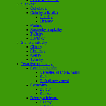
Sladkosti
Čokoláda
Cukríky a lízatká
Cukríky
Lízanky
Puding
Sušienky a oplátky
Tyčinky
Žuvačky
Slané chuťovky
Chipsy
Chrumky
Krekry
Tyčinky
Trvanlivé potraviny
Cereálie a kaše
Cereálie, granola, musli
Kaše
Raňajkové zmesi
Cestoviny
Bulgur
Kuskus
Džemy a lekváre
Džemy