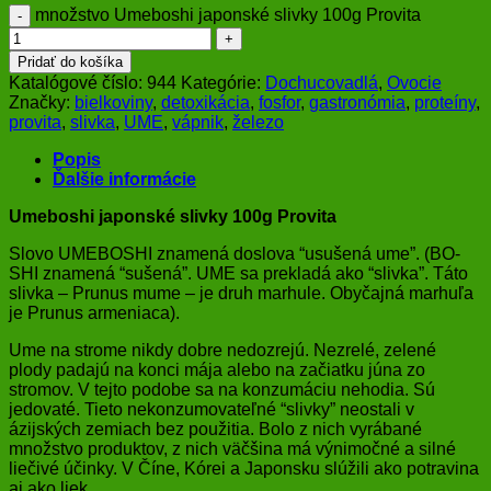
množstvo Umeboshi japonské slivky 100g Provita
Pridať do košíka
Katalógové číslo:
944
Kategórie:
Dochucovadlá
,
Ovocie
Značky:
bielkoviny
,
detoxikácia
,
fosfor
,
gastronómia
,
proteíny
,
provita
,
slivka
,
UME
,
vápnik
,
železo
Popis
Ďalšie informácie
Umeboshi japonské slivky 100g Provita
Slovo UMEBOSHI znamená doslova “usušená ume”. (BO-
SHI znamená “sušená”. UME sa prekladá ako “slivka”. Táto
slivka – Prunus mume – je druh marhule. Obyčajná marhuľa
je Prunus armeniaca).
Ume na strome nikdy dobre nedozrejú. Nezrelé, zelené
plody padajú na konci mája alebo na začiatku júna zo
stromov. V tejto podobe sa na konzumáciu nehodia. Sú
jedovaté. Tieto nekonzumovateľné “slivky” neostali v
ázijských zemiach bez použitia. Bolo z nich vyrábané
množstvo produktov, z nich väčšina má výnimočné a silné
liečivé účinky. V Číne, Kórei a Japonsku slúžili ako potravina
aj ako liek.