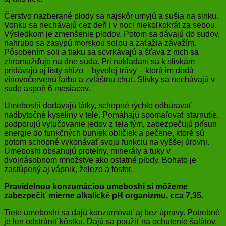
Čerstvo nazberané plody sa najskôr umyjú a sušia na slnku.
Vonku sa nechávajú cez deň i v noci niekoľkokrát za sebou.
Výsledkom je zmenšenie plodov. Potom sa dávajú do sudov,
nahrubo sa zasypú morskou soľou a zaťažia závažím.
Pôsobením soli a tlaku sa scvrkávajú a šťava z nich sa
zhromažďuje na dne suda. Pri nakladaní sa k slivkám
pridávajú aj listy shizo – byvolej trávy – ktorá im dodá
vínovočervenú farbu a zvláštnu chuť. Slivky sa nechávajú v
sude aspoň 6 mesiacov.
Umeboshi dodávajú látky, schopné rýchlo odbúravať
nadbytočné kyseliny v tele. Pomáhajú spomaľovať starnutie,
podporujú vylučovanie jedov z tela tým, zabezpečujú prísun
energie do funkčných buniek obličiek a pečene, ktoré sú
potom schopné vykonávať svoju funkciu na vyššej úrovni.
Umeboshi obsahujú proteíny, minerály a tuky v
dvojnásobnom množstve ako ostatné plody. Bohato je
zastúpený aj vápnik, železo a fosfor.
Pravidelnou konzumáciou umeboshi si môžeme
zabezpečiť mierne alkalické pH organizmu, cca 7,35.
Tieto umeboshi sa dajú konzumovať aj bez úpravy. Potrebné
je len odstrániť kôstku. Dajú sa použiť na ochutenie šalátov,