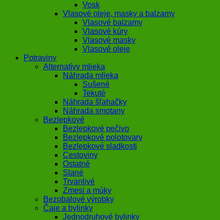
Vosk
Vlasové oleje, masky a balzamy
Vlasové balzamy
Vlasové kúry
Vlasové masky
Vlasové oleje
Potraviny
Alternatívy mlieka
Náhrada mlieka
Sušené
Tekuté
Náhrada šľahačky
Náhrada smotany
Bezlepkové
Bezlepkové pečivo
Bezlepkové polotovary
Bezlepkové sladkosti
Cestoviny
Ostatné
Slané
Trvanlivé
Zmesi a múky
Bezobalové výrobky
Čaje a bylinky
Jednodruhové bylinky