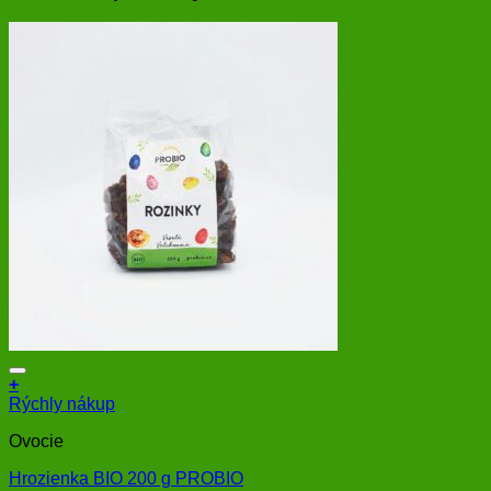
+
Rýchly nákup
Ovocie
Hrozienka BIO 200 g PROBIO