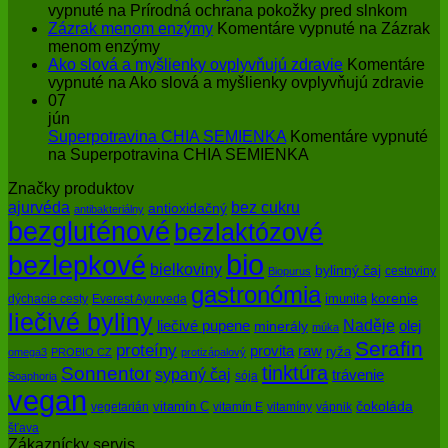
vypnuté
na Prírodná ochrana pokožky pred slnkom
Zázrak menom enzýmy
Komentáre vypnuté
na Zázrak
menom enzýmy
Ako slová a myšlienky ovplyvňujú zdravie
Komentáre
vypnuté
na Ako slová a myšlienky ovplyvňujú zdravie
07
jún
Superpotravina CHIA SEMIENKA
Komentáre vypnuté
na Superpotravina CHIA SEMIENKA
Značky produktov
bez cukru
ajurvéda
antioxidačný
antibakteriálny
bezgluténové
bezlaktózové
bio
bezlepkové
bielkoviny
bylinný čaj
cestoviny
Biopurus
gastronómia
imunita
korenie
dýchacie cesty
Everest Ayurveda
liečivé byliny
Naděje
olej
liečivé pupene
minerály
múka
Serafin
proteíny
raw
provita
ryža
omega3
PROBIO CZ
protizápalový
tinktúra
Sonnentor
sypaný čaj
trávenie
sója
Soaphoria
vegan
čokoláda
vitamín C
vegetarián
vitamín E
vitamíny
vápnik
šťava
Zákaznícky servis