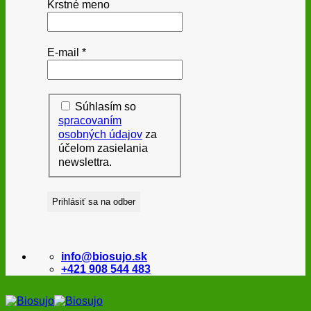
Krstné meno
E-mail
*
Súhlasím so
spracovaním
osobných údajov
za
účelom zasielania
newslettra.
info@biosujo.sk
+421 908 544 483