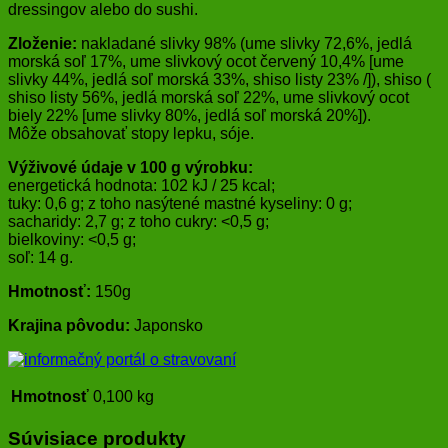
dressingov alebo do sushi.
Zloženie:
nakladané slivky 98% (ume slivky 72,6%, jedlá
morská soľ 17%, ume slivkový ocot červený 10,4% [ume
slivky 44%, jedlá soľ morská 33%, shiso listy 23% /]), shiso (
shiso listy 56%, jedlá morská soľ 22%, ume slivkový ocot
biely 22% [ume slivky 80%, jedlá soľ morská 20%]).
Môže obsahovať stopy lepku, sóje.
Výživové údaje v 100 g výrobku:
energetická hodnota: 102 kJ / 25 kcal;
tuky: 0,6 g; z toho nasýtené mastné kyseliny: 0 g;
sacharidy: 2,7 g; z toho cukry: <0,5 g;
bielkoviny: <0,5 g;
soľ: 14 g.
Hmotnosť:
150g
Krajina pôvodu:
Japonsko
Hmotnosť
0,100 kg
Súvisiace produkty