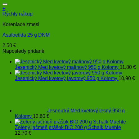
+
Rýchly nákup
Koreniace zmesi
Asafoetída 25 g DNM
2,50
€
Naposledy pridané
Jesenický Med kvetový malinový 950 g Kolomy
11,80
€
Jesenický Med kvetový javorový 950 g Kolomy
10,90
€
Jesenický Med kvetový lesný 950 g
Kolomy
12,60
€
Zelený jačmeň prášok BIO 200 g Schalk Muehle
12,70
€