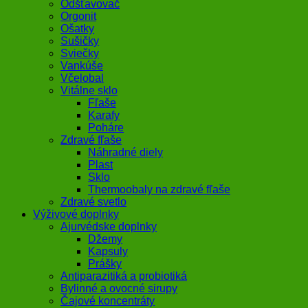
Odšťavovač
Orgonit
Ošatky
Sušičky
Sviečky
Vankúše
Včelobal
Vitálne sklo
Fľaše
Karafy
Poháre
Zdravé fľaše
Náhradné diely
Plast
Sklo
Thermoobaly na zdravé fľaše
Zdravé svetlo
Výživové doplnky
Ajurvédske doplnky
Džemy
Kapsuly
Prášky
Antiparazitiká a probiotiká
Bylinné a ovocné sirupy
Čajové koncentráty