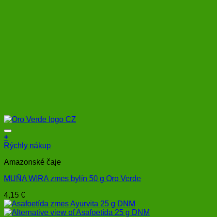
+
Rýchly nákup
Amazonské čaje
MUŇA WIRA zmes bylín 50 g Oro Verde
4,15
€