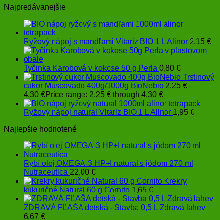
Najpredávanejšie
Ryžový nápoj s mandľami Vitariz BIO 1 L Alinor
2,15
€
Tyčinka Karobová v kokose 50 g Perla
0,80
€
Trstinový
cukor Muscovado 400g/1000g BioNebio
2,25
€
–
4,30
€
Price range: 2,25 € through 4,30 €
Ryžový nápoj natural Vitariz BIO 1 L Alinor
1,95
€
Najlepšie hodnotené
Rybí olej OMEGA-3 HP+I natural s jódom 270 ml
Nutraceutica
22,00
€
Krekry
kukuričné Natural 60 g Cornito
1,65
€
ZDRAVÁ FĽAŠA detská - Stavba 0,5 L Zdravá lahev
6,67
€