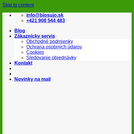
Skip to content
info@biosujo.sk
+421 908 544 483
Blog
Zákaznícky servis
Obchodné podmienky
Ochrana osobných údajov
Cookies
Sledovanie objednávky
Kontakt
Novinky na mail