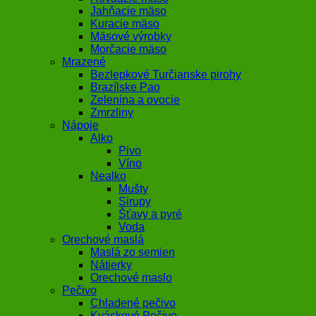
Jahňacie mäso
Kuracie mäso
Mäsové výrobky
Morčacie mäso
Mrazené
Bezlepkové Turčianske pirohy
Brazílske Pao
Zelenina a ovocie
Zmrzliny
Nápoje
Alko
Pivo
Víno
Nealko
Mušty
Sirupy
Šťavy a pyré
Voda
Orechové maslá
Maslá zo semien
Nátierky
Orechové maslo
Pečivo
Chladené pečivo
Kváskové Pečivo