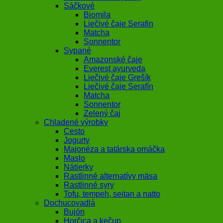
Sáčkové
Biomila
Liečivé čaje Serafin
Matcha
Sonnentor
Sypané
Amazonské čaje
Everest ayurveda
Liečivé čaje Grešík
Liečivé čaje Serafín
Matcha
Sonnentor
Zelený čaj
Chladené výrobky
Cesto
Jogurty
Majonéza a tatárska omáčka
Maslo
Nátierky
Rastlinné alternatívy mäsa
Rastlinné syry
Tofu, tempeh, seitan a natto
Dochucovadlá
Bujón
Horčica a kečup