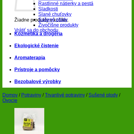
Rastlinné nátierky a pestá
Sladkosti
Slané chuťovky
Sušené plody
Žiadne produkty v košíku.
Živočíšne produkty
Vrátiť sa do obchodu
Kozmetika a drogéria
Ekologické čistenie
Aromaterapia
Prístroje a pomôcky
Bezobalové výrobky
Domov
/
Potraviny
/
Trvanlivé potraviny
/
Sušené plody
/
Ovocie