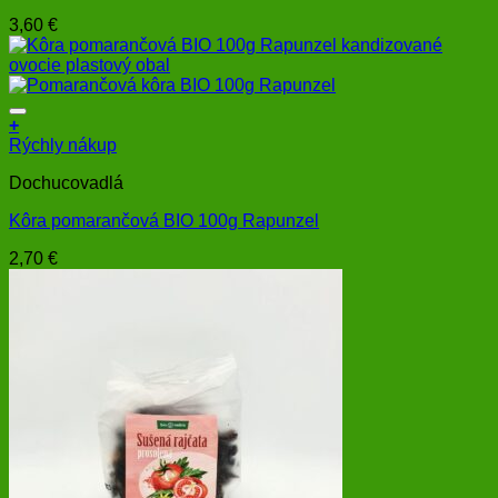
3,60
€
+
Rýchly nákup
Dochucovadlá
Kôra pomarančová BIO 100g Rapunzel
2,70
€