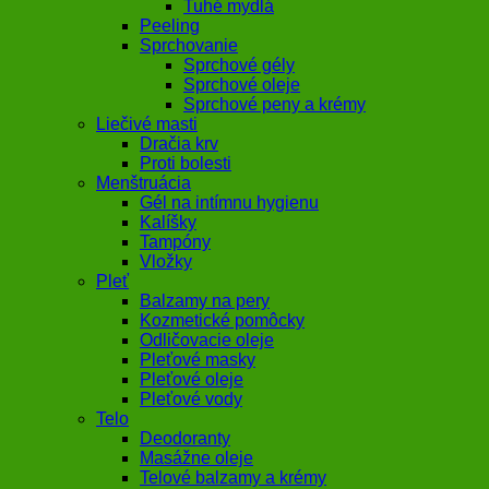
Tuhé mydlá
Peeling
Sprchovanie
Sprchové gély
Sprchové oleje
Sprchové peny a krémy
Liečivé masti
Dračia krv
Proti bolesti
Menštruácia
Gél na intímnu hygienu
Kalíšky
Tampóny
Vložky
Pleť
Balzamy na pery
Kozmetické pomôcky
Odličovacie oleje
Pleťové masky
Pleťové oleje
Pleťové vody
Telo
Deodoranty
Masážne oleje
Telové balzamy a krémy