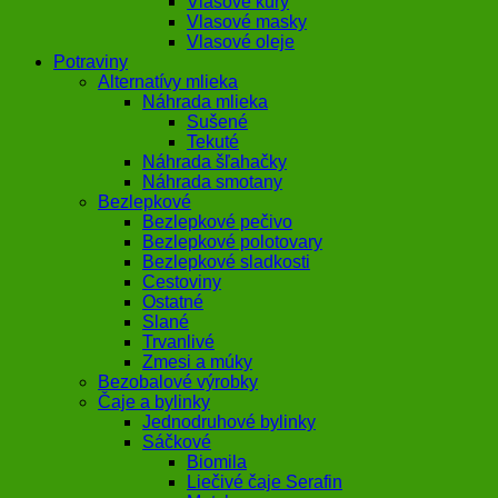
Vlasové kúry
Vlasové masky
Vlasové oleje
Potraviny
Alternatívy mlieka
Náhrada mlieka
Sušené
Tekuté
Náhrada šľahačky
Náhrada smotany
Bezlepkové
Bezlepkové pečivo
Bezlepkové polotovary
Bezlepkové sladkosti
Cestoviny
Ostatné
Slané
Trvanlivé
Zmesi a múky
Bezobalové výrobky
Čaje a bylinky
Jednodruhové bylinky
Sáčkové
Biomila
Liečivé čaje Serafin