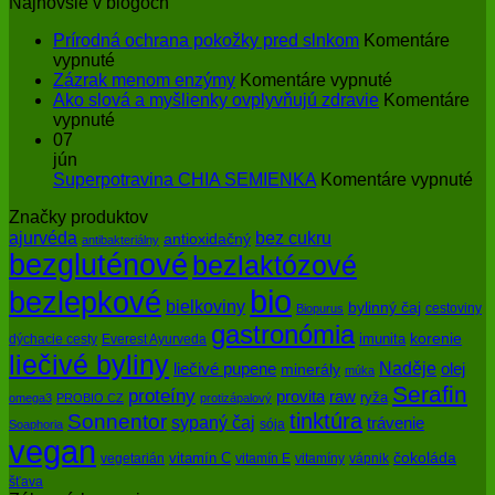
Najnovšie v blogoch
Prírodná ochrana pokožky pred slnkom
Komentáre
na
vypnuté
Prírodná
na
Zázrak menom enzýmy
Komentáre vypnuté
ochrana
Zázrak
Ako slová a myšlienky ovplyvňujú zdravie
Komentáre
pokožky
na
menom
vypnuté
pred
Ako
enzýmy
07
slnkom
slová
jún
a
na
Superpotravina CHIA SEMIENKA
Komentáre vypnuté
myšlienky
Su
Značky produktov
ovplyvňujú
CH
bez cukru
ajurvéda
zdravie
SE
antioxidačný
antibakteriálny
bezgluténové
bezlaktózové
bio
bezlepkové
bielkoviny
bylinný čaj
cestoviny
Biopurus
gastronómia
imunita
korenie
dýchacie cesty
Everest Ayurveda
liečivé byliny
Naděje
olej
liečivé pupene
minerály
múka
Serafin
proteíny
raw
provita
ryža
omega3
PROBIO CZ
protizápalový
tinktúra
Sonnentor
sypaný čaj
trávenie
sója
Soaphoria
vegan
čokoláda
vitamín C
vegetarián
vitamín E
vitamíny
vápnik
šťava