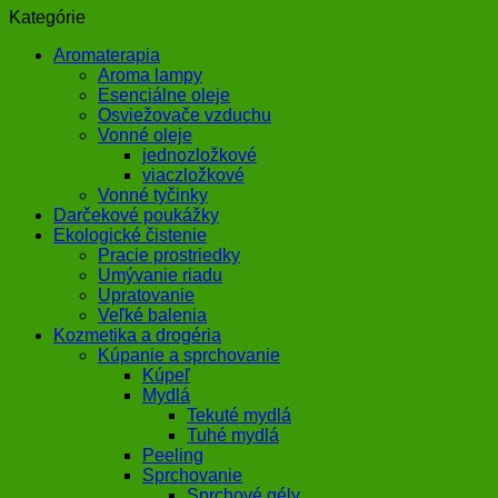
Kategórie
Aromaterapia
Aroma lampy
Esenciálne oleje
Osviežovače vzduchu
Vonné oleje
jednozložkové
viaczložkové
Vonné tyčinky
Darčekové poukážky
Ekologické čistenie
Pracie prostriedky
Umývanie riadu
Upratovanie
Veľké balenia
Kozmetika a drogéria
Kúpanie a sprchovanie
Kúpeľ
Mydlá
Tekuté mydlá
Tuhé mydlá
Peeling
Sprchovanie
Sprchové gély