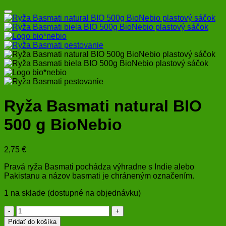
Ryža Basmati natural BIO
500 g BioNebio
2,75
€
Pravá ryža Basmati pochádza výhradne s Indie alebo
Pakistanu a názov basmati je chráneným označením.
1 na sklade (dostupné na objednávku)
množstvo
Ryža
Pridať do košíka