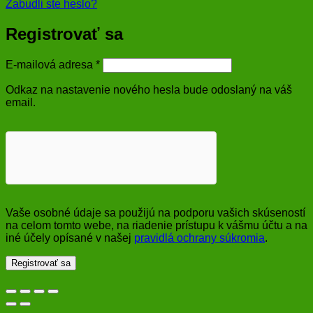
Zabudli ste heslo?
Registrovať sa
Povinné
E-mailová adresa
*
Odkaz na nastavenie nového hesla bude odoslaný na váš
email.
Vaše osobné údaje sa použijú na podporu vašich skúseností
na celom tomto webe, na riadenie prístupu k vášmu účtu a na
iné účely opísané v našej
pravidlá ochrany súkromia
.
Registrovať sa