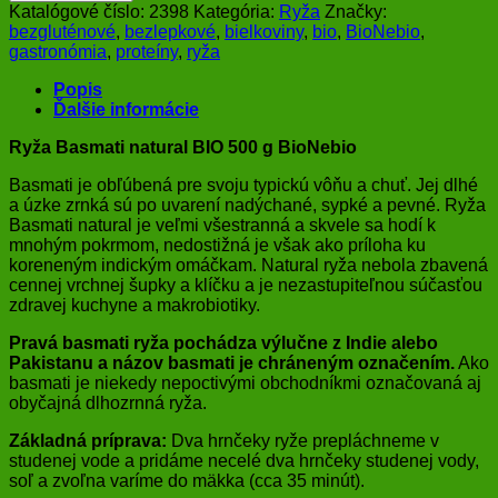
Basmati
Katalógové číslo:
2398
Kategória:
Ryža
Značky:
natural
bezgluténové
,
bezlepkové
,
bielkoviny
,
bio
,
BioNebio
,
BIO
gastronómia
,
proteíny
,
ryža
500
g
Popis
BioNebio
Ďalšie informácie
Ryža Basmati natural BIO 500 g BioNebio
Basmati je obľúbená pre svoju typickú vôňu a chuť. Jej dlhé
a úzke zrnká sú po uvarení nadýchané, sypké a pevné. Ryža
Basmati natural je veľmi všestranná a skvele sa hodí k
mnohým pokrmom, nedostižná je však ako príloha ku
koreneným indickým omáčkam. Natural ryža nebola zbavená
cennej vrchnej šupky a klíčku a je nezastupiteľnou súčasťou
zdravej kuchyne a makrobiotiky.
Pravá basmati ryža pochádza výlučne z Indie alebo
Pakistanu a názov basmati je chráneným označením.
Ako
basmati je niekedy nepoctivými obchodníkmi označovaná aj
obyčajná dlhozrnná ryža.
Základná príprava:
Dva hrnčeky ryže prepláchneme v
studenej vode a pridáme necelé dva hrnčeky studenej vody,
soľ a zvoľna varíme do mäkka (cca 35 minút).