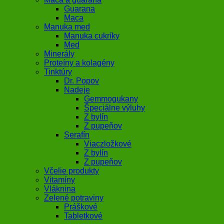
Guarana
Maca
Manuka med
Manuka cukríky
Med
Minerály
Proteíny a kolagény
Tinktúry
Dr. Popov
Nadeje
Gemmogukany
Špeciálne výluhy
Z bylín
Z pupeňov
Serafín
Viaczložkové
Z bylín
Z pupeňov
Včelie produkty
Vitamíny
Vláknina
Zelené potraviny
Práškové
Tabletkové