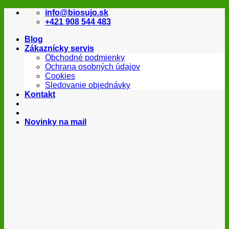
Skip
info@biosujo.sk
to
+421 908 544 483
content
Blog
Zákaznícky servis
Obchodné podmienky
Ochrana osobných údajov
Cookies
Sledovanie objednávky
Kontakt
Novinky na mail