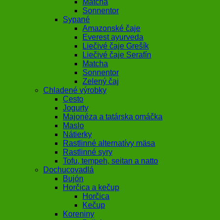
Matcha
Sonnentor
Sypané
Amazonské čaje
Everest ayurveda
Liečivé čaje Grešík
Liečivé čaje Serafín
Matcha
Sonnentor
Zelený čaj
Chladené výrobky
Cesto
Jogurty
Majonéza a tatárska omáčka
Maslo
Nátierky
Rastlinné alternatívy mäsa
Rastlinné syry
Tofu, tempeh, seitan a natto
Dochucovadlá
Bujón
Horčica a kečup
Horčica
Kečup
Koreniny