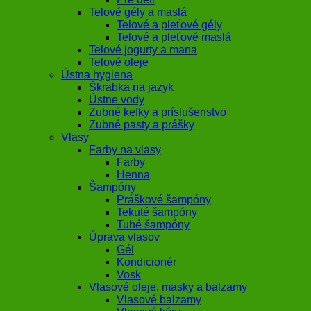
Telové gély a maslá
Telové a pleťové gély
Telové a pleťové maslá
Telové jogurty a mana
Telové oleje
Ústna hygiena
Škrabka na jazyk
Ústne vody
Zubné kefky a príslušenstvo
Zubné pasty a prášky
Vlasy
Farby na vlasy
Farby
Henna
Šampóny
Práškové šampóny
Tekuté šampóny
Tuhé šampóny
Úprava vlasov
Gél
Kondicionér
Vosk
Vlasové oleje, masky a balzamy
Vlasové balzamy