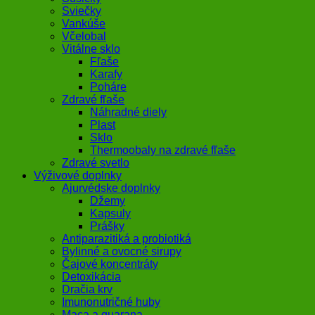
Sviečky
Vankúše
Včelobal
Vitálne sklo
Fľaše
Karafy
Poháre
Zdravé fľaše
Náhradné diely
Plast
Sklo
Thermoobaly na zdravé fľaše
Zdravé svetlo
Výživové doplnky
Ajurvédske doplnky
Džemy
Kapsuly
Prášky
Antiparazitiká a probiotiká
Bylinné a ovocné sirupy
Čajové koncentráty
Detoxikácia
Dračia krv
Imunonutričné huby
Maca a guarana