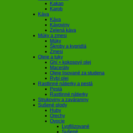
Kakao
Karob
Káva
Káva
Kávoviny
Zelená káva
Múky a zmesi
Múky
Škroby a kypridlá
Zmesi
Oleje a tuky
Ghí + kokosový olej
Maceráty
Oleje lisované za studena
Rybí olej
Rastlinné nátierky a pestá
Pestá
Rastlinné nátierky
Strukoviny a zaváraniny
Sušené plody
Huby
Orechy
Ovocie
Lyofilizované
Sušené