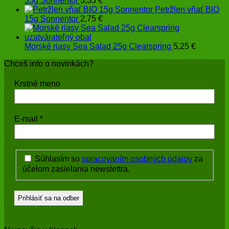
35g Sonnentor
3,35
€
Petržlen vňať BIO
15g Sonnentor
2,75
€
Morské riasy Sea Salad 25g Clearspring
5,25
€
Chceš info o novinkách?
Krstné meno
E-mail
*
Súhlasím so
spracovaním osobných údajov
za
účelom zasielania newslettra.