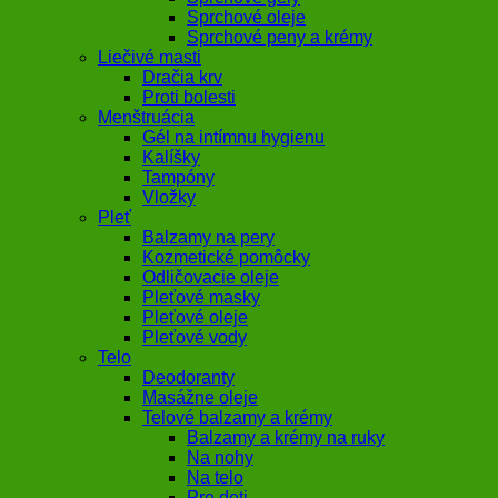
Sprchové oleje
Sprchové peny a krémy
Liečivé masti
Dračia krv
Proti bolesti
Menštruácia
Gél na intímnu hygienu
Kalíšky
Tampóny
Vložky
Pleť
Balzamy na pery
Kozmetické pomôcky
Odličovacie oleje
Pleťové masky
Pleťové oleje
Pleťové vody
Telo
Deodoranty
Masážne oleje
Telové balzamy a krémy
Balzamy a krémy na ruky
Na nohy
Na telo
Pre deti