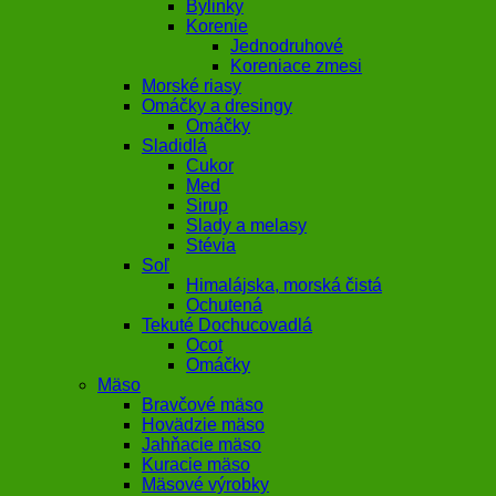
Bylinky
Korenie
Jednodruhové
Koreniace zmesi
Morské riasy
Omáčky a dresingy
Omáčky
Sladidlá
Cukor
Med
Sirup
Slady a melasy
Stévia
Soľ
Himalájska, morská čistá
Ochutená
Tekuté Dochucovadlá
Ocot
Omáčky
Mäso
Bravčové mäso
Hovädzie mäso
Jahňacie mäso
Kuracie mäso
Mäsové výrobky