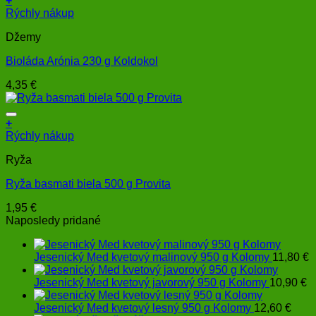
+
produktu.
Rýchly nákup
Džemy
Bioláda Arónia 230 g Koldokol
4,35
€
+
Rýchly nákup
Ryža
Ryža basmati biela 500 g Provita
1,95
€
Naposledy pridané
Jesenický Med kvetový malinový 950 g Kolomy
11,80
€
Jesenický Med kvetový javorový 950 g Kolomy
10,90
€
Jesenický Med kvetový lesný 950 g Kolomy
12,60
€