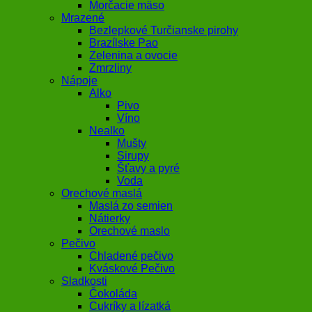
Morčacie mäso
Mrazené
Bezlepkové Turčianske pirohy
Brazílske Pao
Zelenina a ovocie
Zmrzliny
Nápoje
Alko
Pivo
Víno
Nealko
Mušty
Sirupy
Šťavy a pyré
Voda
Orechové maslá
Maslá zo semien
Nátierky
Orechové maslo
Pečivo
Chladené pečivo
Kváskové Pečivo
Sladkosti
Čokoláda
Cukríky a lízatká