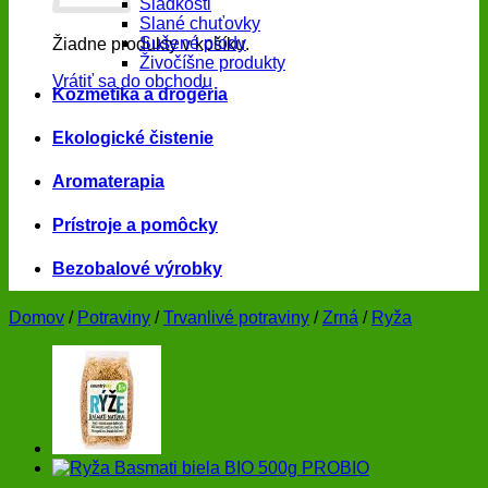
Sladkosti
Slané chuťovky
Sušené plody
Žiadne produkty v košíku.
Živočíšne produkty
Vrátiť sa do obchodu
Kozmetika a drogéria
Ekologické čistenie
Aromaterapia
Prístroje a pomôcky
Bezobalové výrobky
Domov
/
Potraviny
/
Trvanlivé potraviny
/
Zrná
/
Ryža