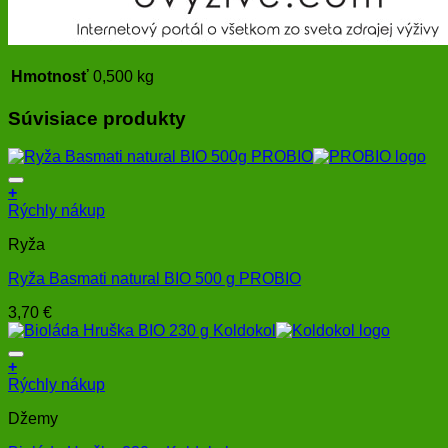
Hmotnosť
0,500 kg
Súvisiace produkty
+
Rýchly nákup
Ryža
Ryža Basmati natural BIO 500 g PROBIO
3,70
€
+
Rýchly nákup
Džemy