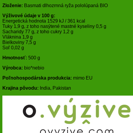
Zloženie:
Basmati dlhozrnná ryža pololúpaná BIO
Výživové údaje v 100 g:
Energetická hodnota 1529 kJ / 361 kcal
Tuky 1,9 g, z toho nasýtené mastné kyseliny 0,5 g
Sacharidy 77 g, z toho cukry 1,2 g
Vláknina 1,9 g
Bielkoviny 7,5 g
Soľ 0,02 g
Hmotnosť:
500 g
Výrobca:
bio*nebio
Poľnohospodárska produkcia:
mimo EU
Krajina pôvodu:
India, Pakistan