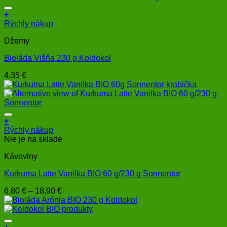
+
Rýchly nákup
Džemy
Bioláda Višňa 230 g Koldokol
4,35
€
+
Tento
Rýchly nákup
produkt
Nie je na sklade
má
Kávoviny
viacero
variantov.
Kurkuma Latte Vanilka BIO 60 g/230 g Sonnentor
Možnosti
si
Price
6,80
€
–
18,90
€
môžete
range:
vybrať
6,80 €
na
through
stránke
18,90 €