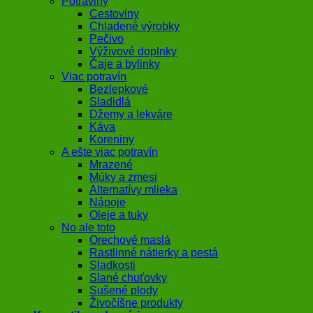
Potraviny
Cestoviny
Chladené výrobky
Pečivo
Výživové doplnky
Čaje a bylinky
Viac potravín
Bezlepkové
Sladidlá
Džemy a lekváre
Káva
Koreniny
A ešte viac potravín
Mrazené
Múky a zmesi
Alternatívy mlieka
Nápoje
Oleje a tuky
No ale toto
Orechové maslá
Rastlinné nátierky a pestá
Sladkosti
Slané chuťovky
Sušené plody
Živočíšne produkty