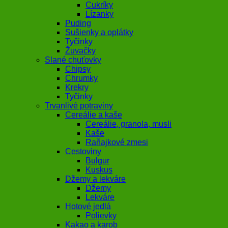
Cukríky
Lízanky
Puding
Sušienky a oplátky
Tyčinky
Žuvačky
Slané chuťovky
Chipsy
Chrumky
Krekry
Tyčinky
Trvanlivé potraviny
Cereálie a kaše
Cereálie, granola, musli
Kaše
Raňajkové zmesi
Cestoviny
Bulgur
Kuskus
Džemy a lekváre
Džemy
Lekváre
Hotové jedlá
Polievky
Kakao a karob