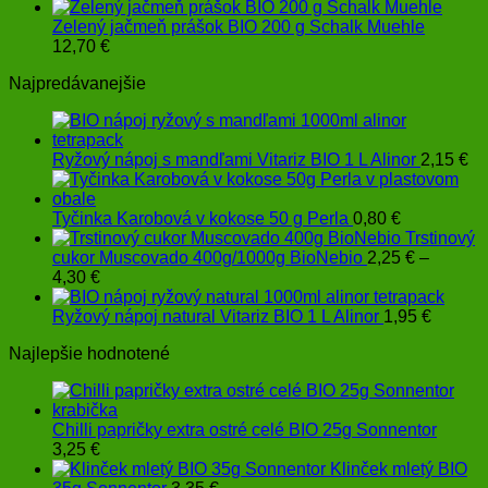
Zelený jačmeň prášok BIO 200 g Schalk Muehle
12,70
€
Najpredávanejšie
Ryžový nápoj s mandľami Vitariz BIO 1 L Alinor
2,15
€
Tyčinka Karobová v kokose 50 g Perla
0,80
€
Trstinový
cukor Muscovado 400g/1000g BioNebio
2,25
€
–
Price
4,30
€
range:
2,25 €
Ryžový nápoj natural Vitariz BIO 1 L Alinor
1,95
€
through
Najlepšie hodnotené
4,30 €
Chilli papričky extra ostré celé BIO 25g Sonnentor
3,25
€
Klinček mletý BIO