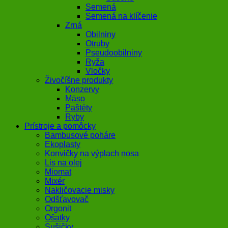
Semená
Semená na klíčenie
Zrná
Obilniny
Otruby
Pseudoobilniny
Ryža
Vločky
Živočíšne produkty
Konzervy
Mäso
Paštéty
Ryby
Prístroje a pomôcky
Bambusové poháre
Ekoplasty
Konvičky na výplach nosa
Lis na olej
Miomat
Mixér
Nakličovacie misky
Odšťavovač
Orgonit
Ošatky
Sušičky