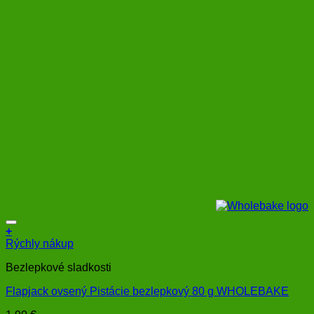
+
Rýchly nákup
Bezlepkové sladkosti
Flapjack ovsený Pistácie bezlepkový 80 g WHOLEBAKE