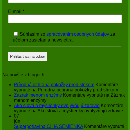
E-mail
*
Súhlasím so
spracovaním osobných údajov
za
účelom zasielania newslettra.
Najnovšie v blogoch
Prírodná ochrana pokožky pred slnkom
Komentáre
vypnuté
na Prírodná ochrana pokožky pred slnkom
Zázrak menom enzýmy
Komentáre vypnuté
na Zázrak
menom enzýmy
Ako slová a myšlienky ovplyvňujú zdravie
Komentáre
vypnuté
na Ako slová a myšlienky ovplyvňujú zdravie
07
jún
Superpotravina CHIA SEMIENKA
Komentáre vypnuté