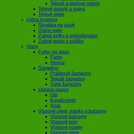
Telové a pleťové maslá
Telové jogurty a mana
Telové oleje
Ústna hygiena
Škrabka na jazyk
Ústne vody
Zubné kefky a príslušenstvo
Zubné pasty a prášky
Vlasy
Farby na vlasy
Farby
Henna
Šampóny
Práškové šampóny
Tekuté šampóny
Tuhé šampóny
Úprava vlasov
Gél
Kondicionér
Vosk
Vlasové oleje, masky a balzamy
Vlasové balzamy
Vlasové kúry
Vlasové masky
Vlasové oleje