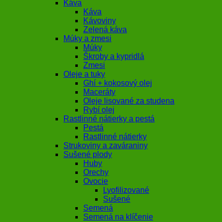
Káva
Káva
Kávoviny
Zelená káva
Múky a zmesi
Múky
Škroby a kypridlá
Zmesi
Oleje a tuky
Ghí + kokosový olej
Maceráty
Oleje lisované za studena
Rybí olej
Rastlinné nátierky a pestá
Pestá
Rastlinné nátierky
Strukoviny a zaváraniny
Sušené plody
Huby
Orechy
Ovocie
Lyofilizované
Sušené
Semená
Semená na klíčenie