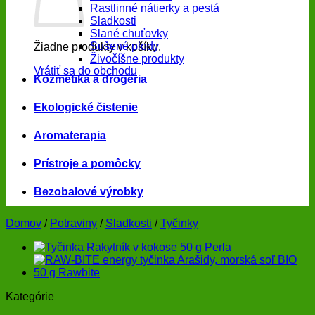
Rastlinné nátierky a pestá
Sladkosti
Slané chuťovky
Sušené plody
Žiadne produkty v košíku.
Živočíšne produkty
Vrátiť sa do obchodu
Kozmetika a drogéria
Ekologické čistenie
Aromaterapia
Prístroje a pomôcky
Bezobalové výrobky
Domov
/
Potraviny
/
Sladkosti
/
Tyčinky
Kategórie