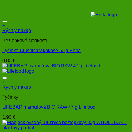
+
Rýchly nákup
Bezlepkové sladkosti
Tyčinka Brusnica v kokose 50 g Perla
0,80
€
+
Rýchly nákup
Tyčinky
LIFEBAR marhuľová BIO RAW 47 g Lifefood
1,90
€