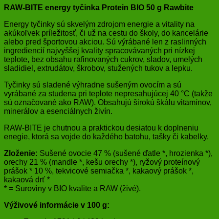
RAW-BITE energy tyčinka Protein BIO 50 g Rawbite
Energy tyčinky sú skvelým zdrojom energie a vitality na
akúkoľvek príležitosť, či už na cestu do školy, do kancelárie
alebo pred športovou akciou. Sú výrábané len z raslinných
ingrediencií najvyššej kvality spracovávaných pri nízkej
teplote, bez obsahu rafinovaných cukrov, sladov, umelých
sladidiel, extrudátov, škrobov, stužených tukov a lepku.
Tyčinky sú sladené výhradne sušeným ovocím a sú
vyrábané za studena pri teplote nepresahujúcej 40 °C (takže
sú označované ako RAW). Obsahujú širokú škálu vitamínov,
minerálov a esenciálnych živín.
RAW-BITE je chutnou a praktickou desiatou k doplneniu
enegie, ktorá sa vojde do každého batohu, tašky či kabelky.
Zloženie:
Sušené ovocie 47 % (sušené ďatle *, hrozienka *),
orechy 21 % (mandle *, kešu orechy *), ryžový proteínový
prášok * 10 %, tekvicové semiačka *, kakaový prášok *,
kakaová drť *
* = Suroviny v BIO kvalite a RAW (živé).
Výživové informácie v 100 g: