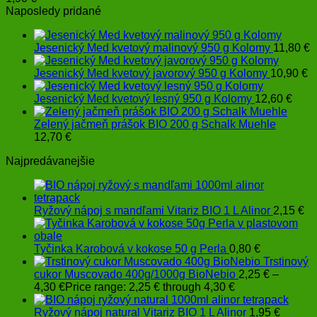
Naposledy pridané
Jesenický Med kvetový malinový 950 g Kolomy
11,80
€
Jesenický Med kvetový javorový 950 g Kolomy
10,90
€
Jesenický Med kvetový lesný 950 g Kolomy
12,60
€
Zelený jačmeň prášok BIO 200 g Schalk Muehle
12,70
€
Najpredávanejšie
Ryžový nápoj s mandľami Vitariz BIO 1 L Alinor
2,15
€
Tyčinka Karobová v kokose 50 g Perla
0,80
€
Trstinový
cukor Muscovado 400g/1000g BioNebio
2,25
€
–
4,30
€
Price range: 2,25 € through 4,30 €
Ryžový nápoj natural Vitariz BIO 1 L Alinor
1,95
€