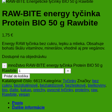
RAW-BITE energy tyčinka
Protein BIO 50 g Rawbite
1,75
€
Energy RAW tyčinka bez cukru, lepku a mlieka. Obsahuje
bohatú škálu vitamínov, minerálov, vhodné aj pre vegánov.
Dostupné na objednávku
množstvo RAW-BITE energy tyčinka Protein BIO 50 g
Rawbite
Pridať do košíka
Katalógové číslo:
6613
Kategória:
Tyčinky
Značky:
bez
cukru
,
bezgluténové
,
bezlaktózové
,
bezlepkové
,
bielkoviny
,
bio
,
ďatle
,
kakao
,
orechy
,
ovocné tyčinky
,
proteíny
,
raw
,
Rawbite
,
vegan
Popis
Ďalšie informácie