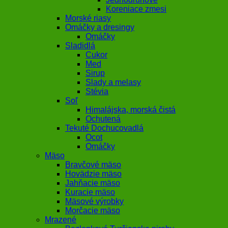
Koreniace zmesi
Morské riasy
Omáčky a dresingy
Omáčky
Sladidlá
Cukor
Med
Sirup
Slady a melasy
Stévia
Soľ
Himalájska, morská čistá
Ochutená
Tekuté Dochucovadlá
Ocot
Omáčky
Mäso
Bravčové mäso
Hovädzie mäso
Jahňacie mäso
Kuracie mäso
Mäsové výrobky
Morčacie mäso
Mrazené