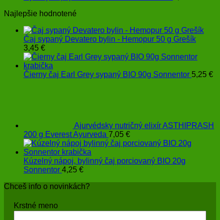
Najlepšie hodnotené
Čaj sypaný Devatero bylin - Hemopur 50 g Grešík
3,45
€
Čierny čaj Earl Grey sypaný BIO 90g Sonnentor
5,25
€
Ajurvédsky nutričný elixír ASTHIPRASH
200 g Everest Ayurveda
7,05
€
Kúzelný nápoj, bylinný čaj porciovaný BIO 20g
Sonnentor
4,25
€
Chceš info o novinkách?
Krstné meno