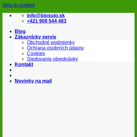
Skip to content
info@biosujo.sk
+421 908 544 483
Blog
Zákaznícky servis
Obchodné podmienky
Ochrana osobných údajov
Cookies
Sledovanie objednávky
Kontakt
Novinky na mail