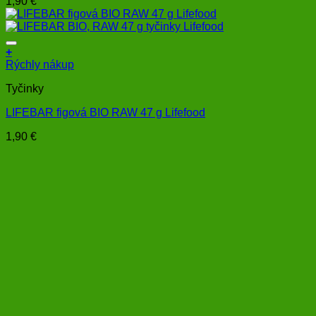
1,90
€
+
Rýchly nákup
Tyčinky
LIFEBAR figová BIO RAW 47 g Lifefood
1,90
€