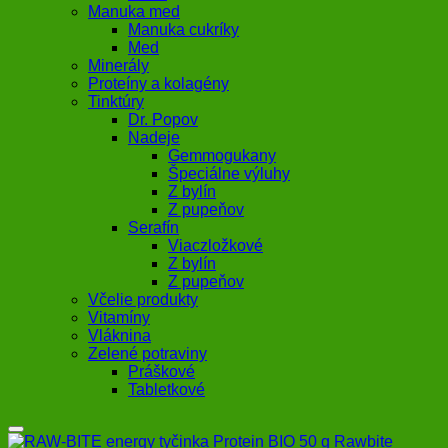
Manuka med
Manuka cukríky
Med
Minerály
Proteíny a kolagény
Tinktúry
Dr. Popov
Nadeje
Gemmogukany
Špeciálne výluhy
Z bylín
Z pupeňov
Serafín
Viaczložkové
Z bylín
Z pupeňov
Včelie produkty
Vitamíny
Vláknina
Zelené potraviny
Práškové
Tabletkové