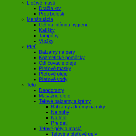
Liečivé masti
Dračia krv
Proti bolesti
Menštruácia
Gél na intímnu hygienu
Kalíšky
Tampóny
Vložky
Pleť
Balzamy na pery
Kozmetické pomôcky
Odličovacie oleje
Pleťové masky
Pleťové oleje
Pleťové vody
Telo
Deodoranty
Masážne oleje
Telové balzamy a krémy
Balzamy a krémy na ruky
Na nohy
Na telo
Pre deti
Telové gély a maslá
Telové a pleťové gély