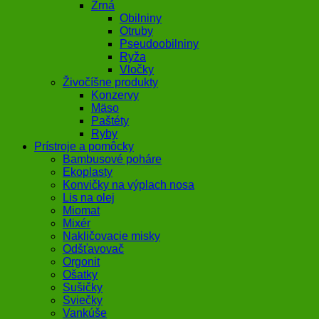
Zrná
Obilniny
Otruby
Pseudoobilniny
Ryža
Vločky
Živočíšne produkty
Konzervy
Mäso
Paštéty
Ryby
Prístroje a pomôcky
Bambusové poháre
Ekoplasty
Konvičky na výplach nosa
Lis na olej
Miomat
Mixér
Nakličovacie misky
Odšťavovač
Orgonit
Ošatky
Sušičky
Sviečky
Vankúše