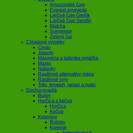
Amazonské čaje
Everest ayurveda
Liečivé čaje Grešík
Liečivé čaje Serafín
Matcha
Sonnentor
Zelený čaj
Chladené výrobky
Cesto
Jogurty
Majonéza a tatárska omáčka
Maslo
Nátierky
Rastlinné alternatívy mäsa
Rastlinné syry
Tofu, tempeh, seitan a natto
Dochucovadlá
Bujón
Horčica a kečup
Horčica
Kečup
Koreniny
Bylinky
Korenie
Jednodruhové