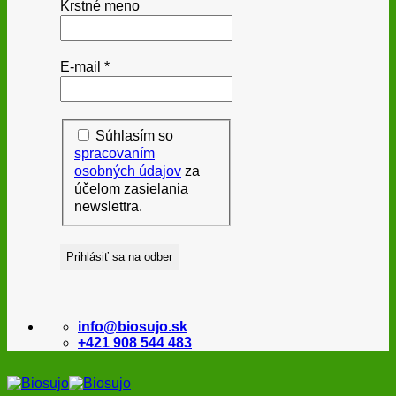
Krstné meno
E-mail
*
Súhlasím so
spracovaním
osobných údajov
za
účelom zasielania
newslettra.
info@biosujo.sk
+421 908 544 483