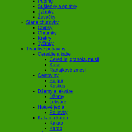
Puding
Sušienky a oplátky
Tyčinky
Žuvačky
Slané chuťovky
Chipsy
Chrumky
Krekry
Tyčinky
Trvanlivé potraviny
Cereálie a kaše
Cereálie, granola, musli
Kaše
Raňajkové zmesi
Cestoviny
Bulgur
Kuskus
Džemy a lekváre
Džemy
Lekváre
Hotové jedlá
Polievky
Kakao a karob
Kakao
Karob