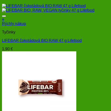
+
Rýchly nákup
Tyčinky
LIFEBAR čokoládová BIO RAW 47 g Lifefood
1,90
€