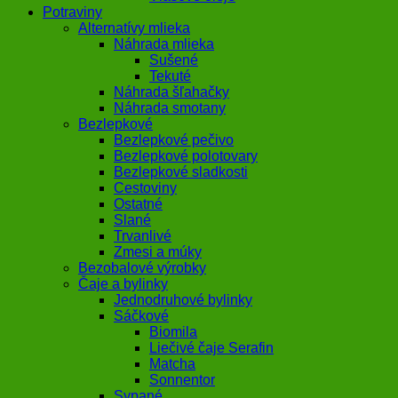
Potraviny
Alternatívy mlieka
Náhrada mlieka
Sušené
Tekuté
Náhrada šľahačky
Náhrada smotany
Bezlepkové
Bezlepkové pečivo
Bezlepkové polotovary
Bezlepkové sladkosti
Cestoviny
Ostatné
Slané
Trvanlivé
Zmesi a múky
Bezobalové výrobky
Čaje a bylinky
Jednodruhové bylinky
Sáčkové
Biomila
Liečivé čaje Serafin
Matcha
Sonnentor
Sypané