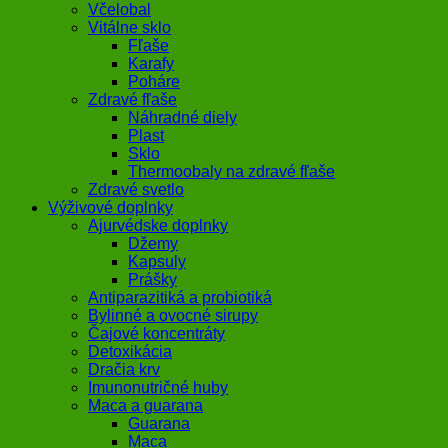
Včelobal
Vitálne sklo
Fľaše
Karafy
Poháre
Zdravé fľaše
Náhradné diely
Plast
Sklo
Thermoobaly na zdravé fľaše
Zdravé svetlo
Výživové doplnky
Ajurvédske doplnky
Džemy
Kapsuly
Prášky
Antiparazitiká a probiotiká
Bylinné a ovocné sirupy
Čajové koncentráty
Detoxikácia
Dračia krv
Imunonutričné huby
Maca a guarana
Guarana
Maca