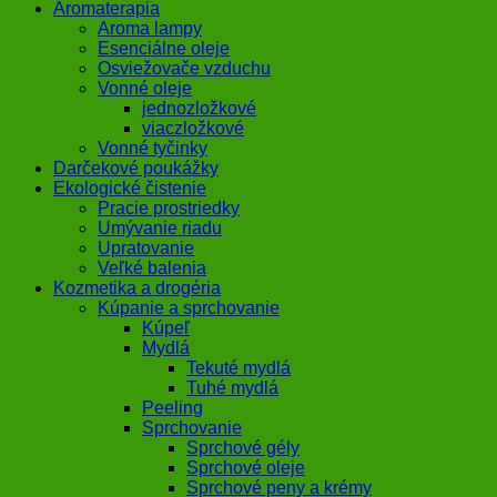
Aromaterapia
Aroma lampy
Esenciálne oleje
Osviežovače vzduchu
Vonné oleje
jednozložkové
viaczložkové
Vonné tyčinky
Darčekové poukážky
Ekologické čistenie
Pracie prostriedky
Umývanie riadu
Upratovanie
Veľké balenia
Kozmetika a drogéria
Kúpanie a sprchovanie
Kúpeľ
Mydlá
Tekuté mydlá
Tuhé mydlá
Peeling
Sprchovanie
Sprchové gély
Sprchové oleje
Sprchové peny a krémy