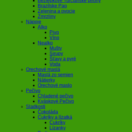
Bezlepkové Turčianske pirohy
Brazílske Pao
Zelenina a ovocie
Zmrzliny
Nápoje
Alko
Pivo
Víno
Nealko
Mušty
Sirupy
Šťavy a pyré
Voda
Orechové maslá
Maslá zo semien
Nátierky
Orechové maslo
Pečivo
Chladené pečivo
Kváskové Pečivo
Sladkosti
Čokoláda
Cukríky a lízatká
Cukríky
Lízanky