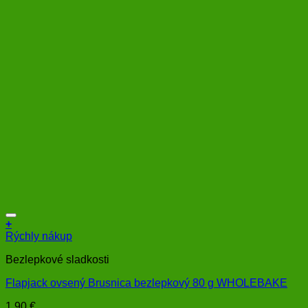
+
Rýchly nákup
Bezlepkové sladkosti
Flapjack ovsený Brusnica bezlepkový 80 g WHOLEBAKE
1,90
€