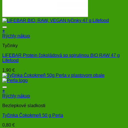
+
Rýchly nákup
Tyčinky
LIFEBAR Protein čokoládová so spirulinou BIO RAW 47 g
Lifefood
1,90
€
+
Rýchly nákup
Bezlepkové sladkosti
Tyčinka Čokokmeň 50 g Perla
0,80
€