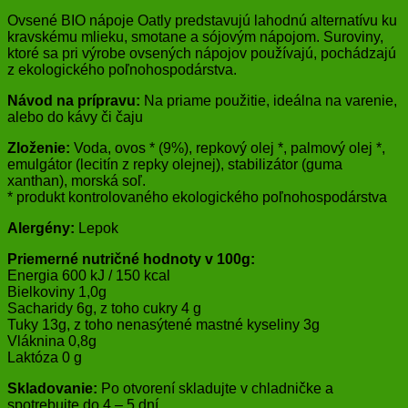
Ovsené BIO nápoje Oatly predstavujú lahodnú alternatívu ku
kravskému mlieku, smotane a sójovým nápojom. Suroviny,
ktoré sa pri výrobe ovsených nápojov používajú, pochádzajú
z ekologického poľnohospodárstva.
Návod na prípravu:
Na priame použitie, ideálna na varenie,
alebo do kávy či čaju
Zloženie:
Voda, ovos * (9%), repkový olej *, palmový olej *,
emulgátor (lecitín z repky olejnej), stabilizátor (guma
xanthan), morská soľ.
* produkt kontrolovaného ekologického poľnohospodárstva
Alergény:
Lepok
Priemerné nutričné hodnoty v 100g:
Energia 600 kJ / 150 kcal
Bielkoviny 1,0g
Sacharidy 6g, z toho cukry 4 g
Tuky 13g, z toho nenasýtené mastné kyseliny 3g
Vláknina 0,8g
Laktóza 0 g
Skladovanie:
Po otvorení skladujte v chladničke a
spotrebujte do 4 – 5 dní