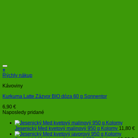
+
Rýchly nákup
Kávoviny
Kurkuma Latte Zázvor BIO dóza 60 g Sonnentor
6,90
€
Naposledy pridané
Jesenický Med kvetový malinový 950 g Kolomy
11,80
€