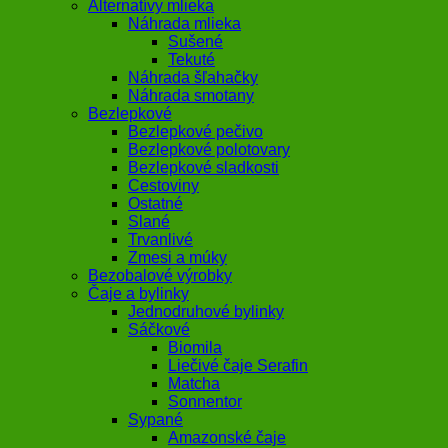
Alternatívy mlieka
Náhrada mlieka
Sušené
Tekuté
Náhrada šľahačky
Náhrada smotany
Bezlepkové
Bezlepkové pečivo
Bezlepkové polotovary
Bezlepkové sladkosti
Cestoviny
Ostatné
Slané
Trvanlivé
Zmesi a múky
Bezobalové výrobky
Čaje a bylinky
Jednodruhové bylinky
Sáčkové
Biomila
Liečivé čaje Serafin
Matcha
Sonnentor
Sypané
Amazonské čaje