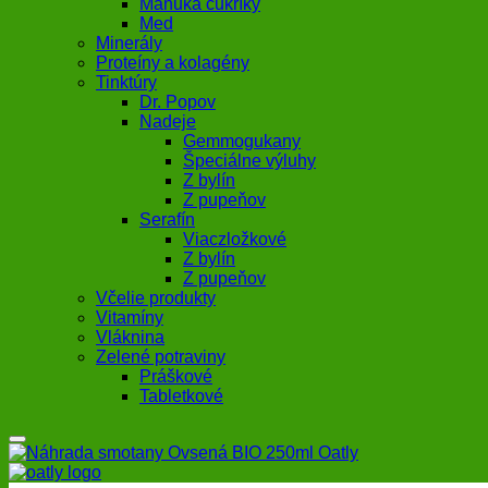
Manuka cukríky
Med
Minerály
Proteíny a kolagény
Tinktúry
Dr. Popov
Nadeje
Gemmogukany
Špeciálne výluhy
Z bylín
Z pupeňov
Serafín
Viaczložkové
Z bylín
Z pupeňov
Včelie produkty
Vitamíny
Vláknina
Zelené potraviny
Práškové
Tabletkové