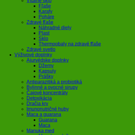
Vitálne sklo
Fľaše
Karafy
Poháre
Zdravé fľaše
Náhradné diely
Plast
Sklo
Thermoobaly na zdravé fľaše
Zdravé svetlo
Výživové doplnky
Ajurvédske doplnky
Džemy
Kapsuly
Prášky
Antiparazitiká a probiotiká
Bylinné a ovocné sirupy
Čajové koncentráty
Detoxikácia
Dračia krv
Imunonutričné huby
Maca a guarana
Guarana
Maca
Manuka med