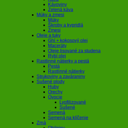
Kávoviny
Zelená káva
Múky a zmesi
Múky
Škroby a kypridlá
Zmesi
Oleje a tuky
Ghí + kokosový olej
Maceráty
Oleje lisované za studena
Rybí olej
Rastlinné nátierky a pestá
Pestá
Rastlinné nátierky
Strukoviny a zaváraniny
Sušené plody
Huby
Orechy
Ovocie
Lyofilizované
Sušené
Semená
Semená na klíčenie
Zrná
Obilniny