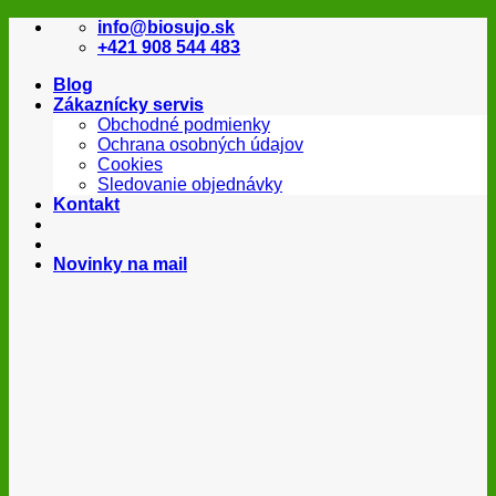
Skip
info@biosujo.sk
to
+421 908 544 483
content
Blog
Zákaznícky servis
Obchodné podmienky
Ochrana osobných údajov
Cookies
Sledovanie objednávky
Kontakt
Novinky na mail