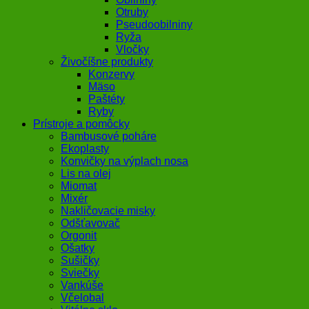
Otruby
Pseudoobilniny
Ryža
Vločky
Živočíšne produkty
Konzervy
Mäso
Paštéty
Ryby
Prístroje a pomôcky
Bambusové poháre
Ekoplasty
Konvičky na výplach nosa
Lis na olej
Miomat
Mixér
Nakličovacie misky
Odšťavovač
Orgonit
Ošatky
Sušičky
Sviečky
Vankúše
Včelobal