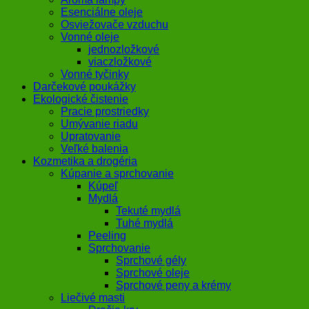
Esenciálne oleje
Osviežovače vzduchu
Vonné oleje
jednozložkové
viaczložkové
Vonné tyčinky
Darčekové poukážky
Ekologické čistenie
Pracie prostriedky
Umývanie riadu
Upratovanie
Veľké balenia
Kozmetika a drogéria
Kúpanie a sprchovanie
Kúpeľ
Mydlá
Tekuté mydlá
Tuhé mydlá
Peeling
Sprchovanie
Sprchové gély
Sprchové oleje
Sprchové peny a krémy
Liečivé masti