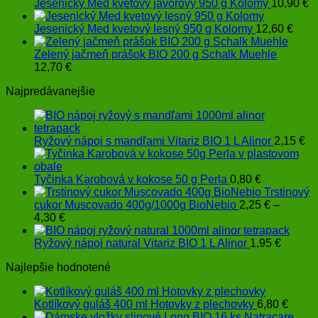
Jesenický Med kvetový javorový 950 g Kolomy
10,90
€
Jesenický Med kvetový lesný 950 g Kolomy
12,60
€
Zelený jačmeň prášok BIO 200 g Schalk Muehle
12,70
€
Najpredávanejšie
Ryžový nápoj s mandľami Vitariz BIO 1 L Alinor
2,15
€
Tyčinka Karobová v kokose 50 g Perla
0,80
€
Trstinový
cukor Muscovado 400g/1000g BioNebio
2,25
€
–
Price
4,30
€
range:
2,25 €
Ryžový nápoj natural Vitariz BIO 1 L Alinor
1,95
€
through
Najlepšie hodnotené
4,30 €
Kotlíkový guláš 400 ml Hotovky z plechovky
6,80
€