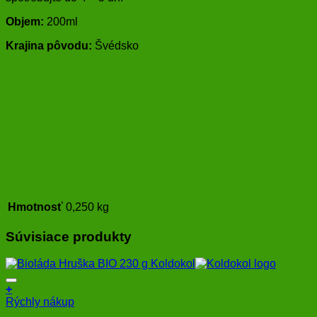
Objem:
200ml
Krajina pôvodu:
Švédsko
Hmotnosť
0,250 kg
Súvisiace produkty
+
Rýchly nákup