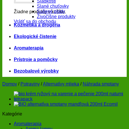
Sladkosti
Slané chuťovky
Sušené plody
Žiadne produkty v košíku.
Živočíšne produkty
Vrátiť sa do obchodu
Kozmetika a drogéria
Ekologické čistenie
Aromaterapia
Prístroje a pomôcky
Bezobalové výrobky
Domov
/
Potraviny
/
Alternatívy mlieka
/
Náhrada smotany
Kategórie
Aromaterapia
Aroma lampy