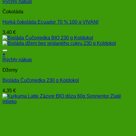
Rýchly nákup
Čokoláda
Horká čokoláda Ecuador 70 % 100 g VIVANI
3,40
€
+
Rýchly nákup
Džemy
Bioláda Čučoriedka 230 g Koldokol
4,35
€