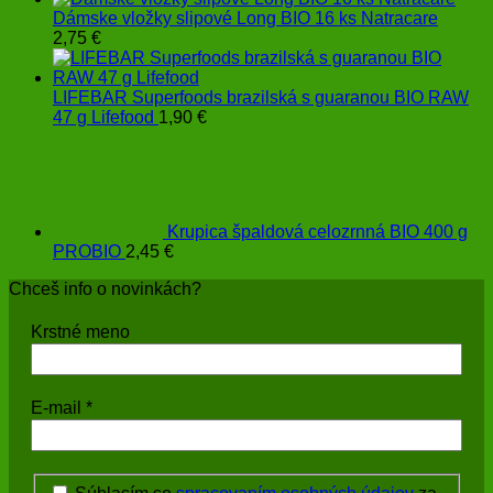
Dámske vložky slipové Long BIO 16 ks Natracare
2,75
€
LIFEBAR Superfoods brazilská s guaranou BIO RAW
47 g Lifefood
1,90
€
Krupica špaldová celozrnná BIO 400 g
PROBIO
2,45
€
Chceš info o novinkách?
Krstné meno
E-mail
*