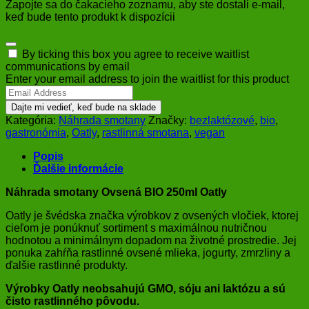
Zapojte sa do čakacieho zoznamu, aby ste dostali e-mail,
keď bude tento produkt k dispozícii
Dismiss
By ticking this box you agree to receive waitlist
notification
communications by email
Enter your email address to join the waitlist for this product
Dajte mi vedieť, keď bude na sklade
Kategória:
Náhrada smotany
Značky:
bezlaktózové
,
bio
,
gastronómia
,
Oatly
,
rastlinná smotana
,
vegan
Popis
Ďalšie informácie
Náhrada smotany Ovsená BIO 250ml Oatly
Oatly je švédska značka výrobkov z ovsených vločiek, ktorej
cieľom je ponúknuť sortiment s maximálnou nutričnou
hodnotou a minimálnym dopadom na životné prostredie. Jej
ponuka zahŕňa rastlinné ovsené mlieka, jogurty, zmrzliny a
ďalšie rastlinné produkty.
Výrobky Oatly neobsahujú GMO, sóju ani laktózu a sú
čisto rastlinného pôvodu.