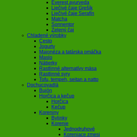
Everest ayurveda
Liečivé čaje Grešík
Liečivé čaje Serafín
Matcha
Sonnentor
Zelený čaj
Chladené výrobky
Cesto
Jogurty
Majonéza a tatárska omáčka
Maslo
Nátierky
Rastlinné alternatívy mäsa
Rastlinné syry
Tofu, tempeh, seitan a natto
Dochucovadlá
Bujón
Horčica a kečup
Horčica
Kečup
Koreniny
Bylinky
Korenie
Jednodruhové
Koreniace zmesi