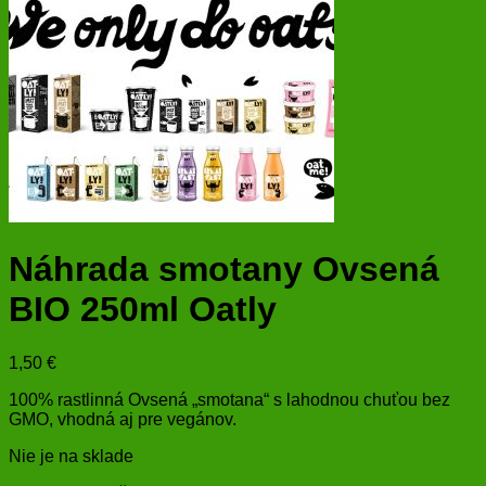
Náhrada smotany Ovsená
BIO 250ml Oatly
1,50
€
100% rastlinná Ovsená „smotana“ s lahodnou chuťou bez
GMO, vhodná aj pre vegánov.
Nie je na sklade