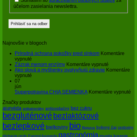
Súhlasím so
spracovaním osobných údajov
za
účelom zasielania newslettra.
Najnovšie v blogoch
Prírodná ochrana pokožky pred slnkom
Komentáre
na
vypnuté
Prírodná
na
Zázrak menom enzýmy
Komentáre vypnuté
ochrana
Zázrak
Ako slová a myšlienky ovplyvňujú zdravie
Komentáre
pokožky
na
menom
vypnuté
pred
Ako
enzýmy
07
slnkom
slová
jún
a
na
Superpotravina CHIA SEMIENKA
Komentáre vypnuté
myšlienky
Su
Značky produktov
ovplyvňujú
CH
bez cukru
ajurvéda
zdravie
SE
antioxidačný
antibakteriálny
bezgluténové
bezlaktózové
bio
bezlepkové
bielkoviny
bylinný čaj
cestoviny
Biopurus
gastronómia
imunita
korenie
dýchacie cesty
Everest Ayurveda