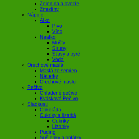
Zelenina a ovocie
Zmrzliny
Nápoje
Alko
Pivo
Víno
Nealko
Mušty
Sirupy
Šťavy a pyré
Voda
Orechové maslá
Maslá zo semien
Nátierky
Orechové maslo
Pečivo
Chladené pečivo
Kváskové Pečivo
Sladkosti
Čokoláda
Cukríky a lízatká
Cukríky
Lízanky
Puding
Sušienky a oplátky