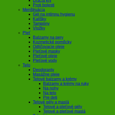
Dračia krv
Proti bolesti
Menštruácia
Gél na intímnu hygienu
Kalíšky
Tampóny
Vložky
Pleť
Balzamy na pery
Kozmetické pomôcky
Odličovacie oleje
Pleťové masky
Pleťové oleje
Pleťové vody
Telo
Deodoranty
Masážne oleje
Telové balzamy a krémy
Balzamy a krémy na ruky
Na nohy
Na telo
Pre deti
Telové gély a maslá
Telové a pleťové gély
Telové a pleťové maslá