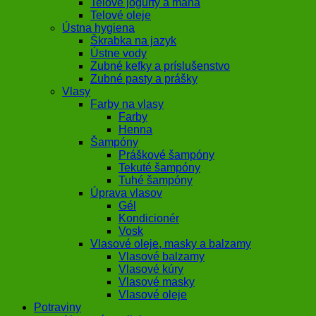
Telové jogurty a mana
Telové oleje
Ústna hygiena
Škrabka na jazyk
Ústne vody
Zubné kefky a príslušenstvo
Zubné pasty a prášky
Vlasy
Farby na vlasy
Farby
Henna
Šampóny
Práškové šampóny
Tekuté šampóny
Tuhé šampóny
Úprava vlasov
Gél
Kondicionér
Vosk
Vlasové oleje, masky a balzamy
Vlasové balzamy
Vlasové kúry
Vlasové masky
Vlasové oleje
Potraviny