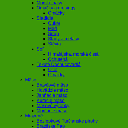
Morské riasy
Omáčky a dresingy
Omáčky
Sladidlá
Cukor
Med
Sirup
Slady a melasy
Stévia
Soľ
Himalájska, morská čistá
Ochutená
Tekuté Dochucovadlá
Ocot
Omáčky
Mäso
Bravčové mäso
Hovädzie mäso
Jahňacie mäso
Kuracie mäso
Mäsové výrobky
Morčacie mäso
Mrazené
Bezlepkové Turčianske pirohy
Brazílske Pao