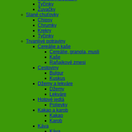
Tyčinky
Žuvačky
Slané chuťovky
Chipsy
Chrumky
Krekry
Tyčinky
Trvanlivé potraviny
Cereálie a kaše
Cereálie, granola, musli
Kaše
Raňajkové zmesi
Cestoviny
Bulgur
Kuskus
Džemy a lekváre
Džemy
Lekváre
Hotové jedlá
Polievky
Kakao a karob
Kakao
Karob
Káva
Káva