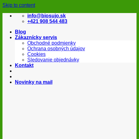
Skip to content
info@biosujo.sk
+421 908 544 483
Blog
Zákaznícky servis
Obchodné podmienky
Ochrana osobných údajov
Cookies
Sledovanie objednávky
Kontakt
Novinky na mail