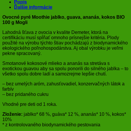
Popis
Ďalšie informácie
Ovocné pyré Moothie jablko, guava, ananás, kokos BIO
100 g Mogli
Lahodná šťava z ovocia v kvalite Demeter, ktorá na
certifikáciu musí spĺňať omnoho prísnejšie kritéria. Plody
použité na výrobu týchto štiav pochádzajú z biodynamického
ekologického poľnohospodárstva. Aj obal výrobku je veľmi
pekne spracovaný.
Smotanové kokosové mlieko a ananás sa stretáva s
exotickou guavou aby sa spolu ponorili do silného jablka – to
všetko spolu dobre ladí a samozrejme lepšie chutí.
– bez umelých aróm, zahusťovadiel, konzervačných látok a
farbív
– bez pridaného cukru
Vhodné pre deti od 1 roka.
Zloženie:
jablko* 68 %, guáva* 12 %, ananás* 10 %, kokos*
10%
* z kontrolovaného biodynamického pestovania