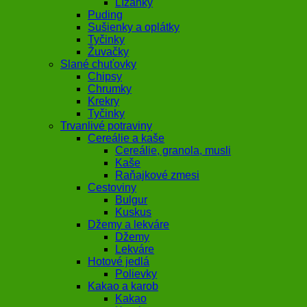
Lízanky
Puding
Sušienky a oplátky
Tyčinky
Žuvačky
Slané chuťovky
Chipsy
Chrumky
Krekry
Tyčinky
Trvanlivé potraviny
Cereálie a kaše
Cereálie, granola, musli
Kaše
Raňajkové zmesi
Cestoviny
Bulgur
Kuskus
Džemy a lekváre
Džemy
Lekváre
Hotové jedlá
Polievky
Kakao a karob
Kakao