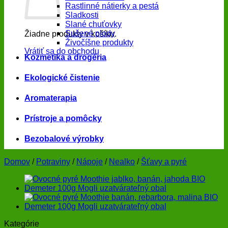
Rastlinné nátierky a pestá
Sladkosti
Slané chuťovky
Sušené plody
Žiadne produkty v košíku.
Živočíšne produkty
Vrátiť sa do obchodu
Kozmetika a drogéria
Ekologické čistenie
Aromaterapia
Prístroje a pomôcky
Bezobalové výrobky
Domov
/
Potraviny
/
Nápoje
/
Nealko
/
Šťavy a pyré
Kategórie