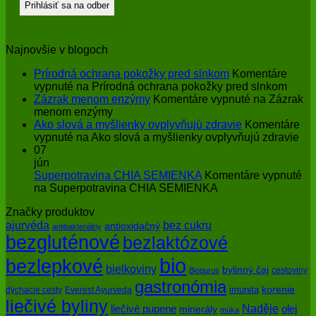
Najnovšie v blogoch
Prírodná ochrana pokožky pred slnkom
Komentáre
vypnuté
na Prírodná ochrana pokožky pred slnkom
Zázrak menom enzýmy
Komentáre vypnuté
na Zázrak
menom enzýmy
Ako slová a myšlienky ovplyvňujú zdravie
Komentáre
vypnuté
na Ako slová a myšlienky ovplyvňujú zdravie
07
jún
Superpotravina CHIA SEMIENKA
Komentáre vypnuté
na Superpotravina CHIA SEMIENKA
Značky produktov
bez cukru
ajurvéda
antioxidačný
antibakteriálny
bezgluténové
bezlaktózové
bio
bezlepkové
bielkoviny
bylinný čaj
cestoviny
Biopurus
gastronómia
imunita
korenie
dýchacie cesty
Everest Ayurveda
liečivé byliny
Naděje
olej
liečivé pupene
minerály
múka