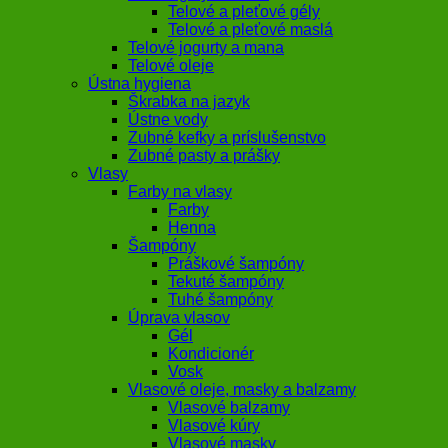
Telové a pleťové gély
Telové a pleťové maslá
Telové jogurty a mana
Telové oleje
Ústna hygiena
Škrabka na jazyk
Ústne vody
Zubné kefky a príslušenstvo
Zubné pasty a prášky
Vlasy
Farby na vlasy
Farby
Henna
Šampóny
Práškové šampóny
Tekuté šampóny
Tuhé šampóny
Úprava vlasov
Gél
Kondicionér
Vosk
Vlasové oleje, masky a balzamy
Vlasové balzamy
Vlasové kúry
Vlasové masky