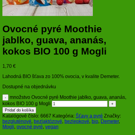
Ovocné pyré Moothie
jablko, guava, ananás,
kokos BIO 100 g Mogli
1,70
€
Lahodná BIO šťava zo 100% ovocia, v kvalite Demeter.
Dostupné na objednávku
množstvo Ovocné pyré Moothie jablko, guava, ananás,
kokos BIO 100 g Mogli
Pridať do košíka
Katalógové číslo:
6667
Kategória:
Šťavy a pyré
Značky:
bezgluténové
,
bezlaktózové
,
bezlepkové
,
bio
,
Demeter
,
Mogli
,
ovocné pyré
,
vegan