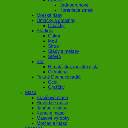
Jednodruhové
Koreniace zmesi
Morské riasy
Omáčky a dresingy
Omáčky
Sladidlá
Cukor
Med
Sirup
Slady a melasy
Stévia
Soľ
Himalájska, morská čistá
Ochutená
Tekuté Dochucovadlá
Ocot
Omáčky
Mäso
Bravčové mäso
Hovädzie mäso
Jahňacie mäso
Kuracie mäso
Mäsové výrobky
Morčacie mäso