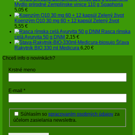
Mydlo prírodné Zemplínske vinice 110 g Soaphoria
5,05
€
Koenzým Q10 30 mg 60 + 12 kapsúl Zelený život
5,55
€
Rasca rímska
celá Ayurvita 50 g DNM
2,15
€
Šťava
Rakytník BIO 330 ml Medicura
6,20
€
Chceš info o novinkách?
Krstné meno
E-mail
*
Súhlasím so
spracovaním osobných údajov
za
účelom zasielania newslettra.