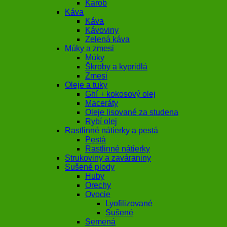
Karob
Káva
Káva
Kávoviny
Zelená káva
Múky a zmesi
Múky
Škroby a kypridlá
Zmesi
Oleje a tuky
Ghí + kokosový olej
Maceráty
Oleje lisované za studena
Rybí olej
Rastlinné nátierky a pestá
Pestá
Rastlinné nátierky
Strukoviny a zaváraniny
Sušené plody
Huby
Orechy
Ovocie
Lyofilizované
Sušené
Semená