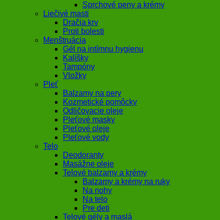
Sprchové peny a krémy
Liečivé masti
Dračia krv
Proti bolesti
Menštruácia
Gél na intímnu hygienu
Kalíšky
Tampóny
Vložky
Pleť
Balzamy na pery
Kozmetické pomôcky
Odličovacie oleje
Pleťové masky
Pleťové oleje
Pleťové vody
Telo
Deodoranty
Masážne oleje
Telové balzamy a krémy
Balzamy a krémy na ruky
Na nohy
Na telo
Pre deti
Telové gély a maslá