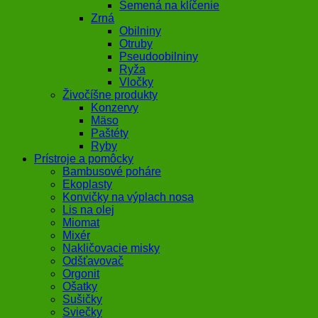
Semená na klíčenie
Zrná
Obilniny
Otruby
Pseudoobilniny
Ryža
Vločky
Živočíšne produkty
Konzervy
Mäso
Paštéty
Ryby
Prístroje a pomôcky
Bambusové poháre
Ekoplasty
Konvičky na výplach nosa
Lis na olej
Miomat
Mixér
Nakličovacie misky
Odšťavovač
Orgonit
Ošatky
Sušičky
Sviečky