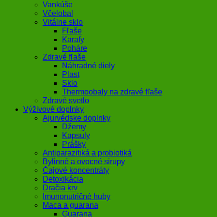
Vankúše
Včelobal
Vitálne sklo
Fľaše
Karafy
Poháre
Zdravé fľaše
Náhradné diely
Plast
Sklo
Thermoobaly na zdravé fľaše
Zdravé svetlo
Výživové doplnky
Ajurvédske doplnky
Džemy
Kapsuly
Prášky
Antiparazitiká a probiotiká
Bylinné a ovocné sirupy
Čajové koncentráty
Detoxikácia
Dračia krv
Imunonutričné huby
Maca a guarana
Guarana