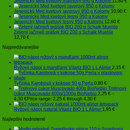
Jesenický Med kvetový malinový 950 g Kolomy
11,80
€
Jesenický Med kvetový javorový 950 g Kolomy
10,90
€
Jesenický Med kvetový lesný 950 g Kolomy
12,60
€
Zelený jačmeň prášok BIO 200 g Schalk Muehle
12,70
€
Najpredávanejšie
Ryžový nápoj s mandľami Vitariz BIO 1 L Alinor
2,15
€
Tyčinka Karobová v kokose 50 g Perla
0,80
€
Trstinový
cukor Muscovado 400g/1000g BioNebio
2,25
€
–
4,30
€
Price range: 2,25 € through 4,30 €
Ryžový nápoj natural Vitariz BIO 1 L Alinor
1,95
€
Najlepšie hodnotené