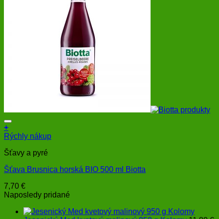
+
Rýchly nákup
Šťavy a pyré
Šťava Brusnica horská BIO 500 ml Biotta
7,70
€
Naposledy pridané