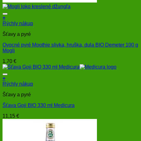
+
Rýchly nákup
Šťavy a pyré
Ovocné pyré Moothie slivka, hruška, dula BIO Demeter 100 g
Mogli
1,70
€
+
Rýchly nákup
Šťavy a pyré
Šťava Goji BIO 330 ml Medicura
11,15
€