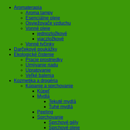
Aromaterapia
Aroma lampy
Esenciálne oleje
Osviežovače vzduchu
Vonné oleje
jednozložkové
viaczložkové
Vonné tyčinky
Darčekové poukážky
Ekologické čistenie
Pracie prostriedky
Umývanie riadu
Upratovanie
Veľké balenia
Kozmetika a drogéria
Kúpanie a sprchovanie
Kúpeľ
Mydlá
Tekuté mydlá
Tuhé mydlá
Peeling
Sprchovanie
Sprchové gély
Sprchové oleje