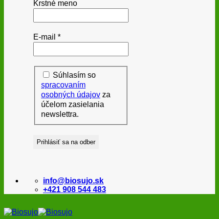
Krstné meno
E-mail
*
Súhlasím so
spracovaním
osobných údajov
za
účelom zasielania
newslettra.
info@biosujo.sk
+421 908 544 483