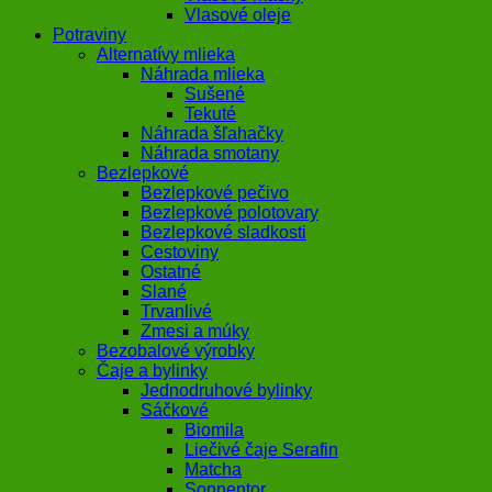
Vlasové oleje
Potraviny
Alternatívy mlieka
Náhrada mlieka
Sušené
Tekuté
Náhrada šľahačky
Náhrada smotany
Bezlepkové
Bezlepkové pečivo
Bezlepkové polotovary
Bezlepkové sladkosti
Cestoviny
Ostatné
Slané
Trvanlivé
Zmesi a múky
Bezobalové výrobky
Čaje a bylinky
Jednodruhové bylinky
Sáčkové
Biomila
Liečivé čaje Serafin
Matcha
Sonnentor