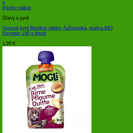
+
Rýchly nákup
Šťavy a pyré
Ovocné pyré Moothie jablko, čučoriedka, malina BIO
Demeter 100 g Mogli
1,95
€