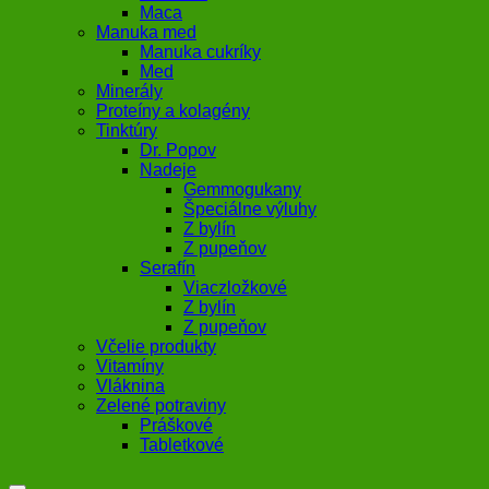
Maca
Manuka med
Manuka cukríky
Med
Minerály
Proteíny a kolagény
Tinktúry
Dr. Popov
Nadeje
Gemmogukany
Špeciálne výluhy
Z bylín
Z pupeňov
Serafín
Viaczložkové
Z bylín
Z pupeňov
Včelie produkty
Vitamíny
Vláknina
Zelené potraviny
Práškové
Tabletkové