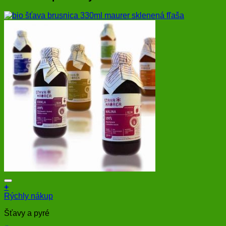
+
Rýchly nákup
Šťavy a pyré