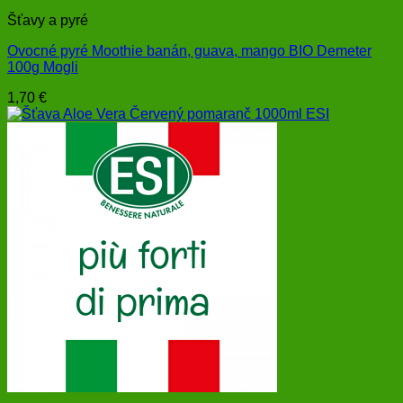
Šťavy a pyré
Ovocné pyré Moothie banán, guava, mango BIO Demeter
100g Mogli
1,70
€