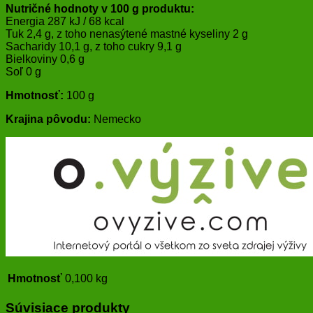
Nutričné hodnoty v 100 g produktu:
Energia 287 kJ / 68 kcal
Tuk 2,4 g, z toho nenasýtené mastné kyseliny 2 g
Sacharidy 10,1 g, z toho cukry 9,1 g
Bielkoviny 0,6 g
Soľ 0 g
Hmotnosť:
100 g
Krajina pôvodu:
Nemecko
Hmotnosť
0,100 kg
Súvisiace produkty