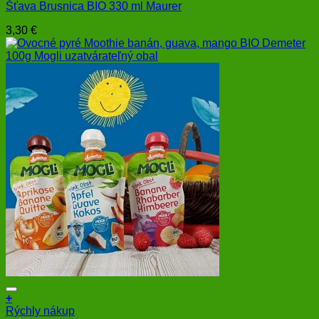
Šťava Brusnica BIO 330 ml Maurer
3,30
€
+
Rýchly nákup