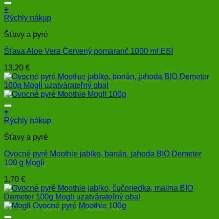
+
Rýchly nákup
Šťavy a pyré
Šťava Aloe Vera Červený pomaranč 1000 ml ESI
13,20
€
+
Rýchly nákup
Šťavy a pyré
Ovocné pyré Moothie jablko, banán, jahoda BIO Demeter
100 g Mogli
1,70
€