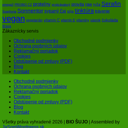
Serafin
proteíny
raw
provita
ryža
omega3
PROBIO CZ
protizápalový
tinktúra
Sonnentor
sypaný čaj
trávenie
sója
Soaphoria
vegan
čokoláda
vitamín C
vegetarián
vitamín E
vitamíny
vápnik
šťava
Zákaznícky servis
Obchodné podmienky
Ochrana osobných údajov
Reklamačný poriadok
Cookies
Odstúpenie od zmluvy (PDF)
Blog
Kontakt
Obchodné podmienky
Ochrana osobných údajov
Reklamačný poriadok
Cookies
Odstúpenie od zmluvy (PDF)
Blog
Kontakt
Všetky práva vyhradené 2026 |
BIO ŠUJO
| Assembled by
JaSomWordpress.sk