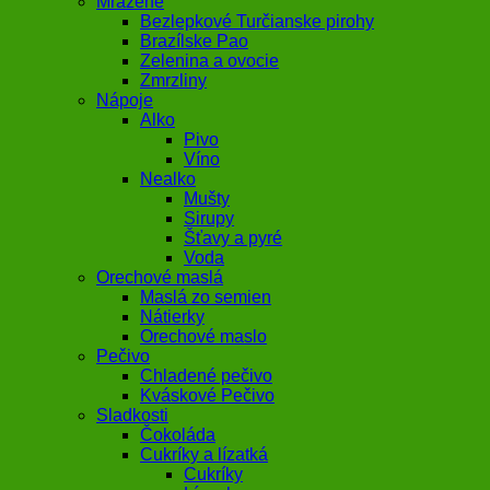
Mrazené
Bezlepkové Turčianske pirohy
Brazílske Pao
Zelenina a ovocie
Zmrzliny
Nápoje
Alko
Pivo
Víno
Nealko
Mušty
Sirupy
Šťavy a pyré
Voda
Orechové maslá
Maslá zo semien
Nátierky
Orechové maslo
Pečivo
Chladené pečivo
Kváskové Pečivo
Sladkosti
Čokoláda
Cukríky a lízatká
Cukríky