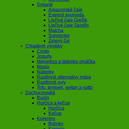
Sypané
Amazonské čaje
Everest ayurveda
Liečivé čaje Grešík
Liečivé čaje Serafín
Matcha
Sonnentor
Zelený čaj
Chladené výrobky
Cesto
Jogurty
Majonéza a tatárska omáčka
Maslo
Nátierky
Rastlinné alternatívy mäsa
Rastlinné syry
Tofu, tempeh, seitan a natto
Dochucovadlá
Bujón
Horčica a kečup
Horčica
Kečup
Koreniny
Bylinky
Korenie