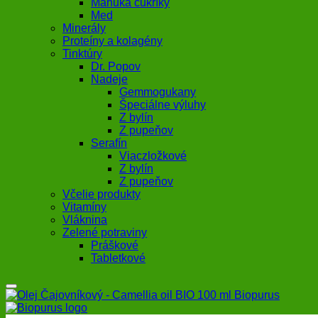
Manuka cukríky
Med
Minerály
Proteíny a kolagény
Tinktúry
Dr. Popov
Nadeje
Gemmogukany
Špeciálne výluhy
Z bylín
Z pupeňov
Serafín
Viaczložkové
Z bylín
Z pupeňov
Včelie produkty
Vitamíny
Vláknina
Zelené potraviny
Práškové
Tabletkové