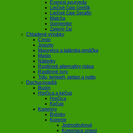
Everest ayurveda
Liečivé čaje Grešík
Liečivé čaje Serafín
Matcha
Sonnentor
Zelený čaj
Chladené výrobky
Cesto
Jogurty
Majonéza a tatárska omáčka
Maslo
Nátierky
Rastlinné alternatívy mäsa
Rastlinné syry
Tofu, tempeh, seitan a natto
Dochucovadlá
Bujón
Horčica a kečup
Horčica
Kečup
Koreniny
Bylinky
Korenie
Jednodruhové
Koreniace zmesi