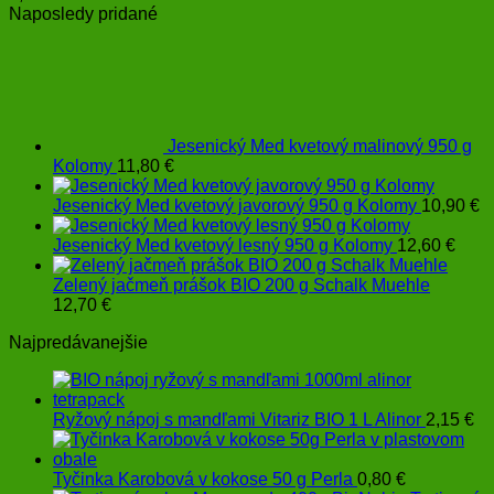
Naposledy pridané
Jesenický Med kvetový malinový 950 g
Kolomy
11,80
€
Jesenický Med kvetový javorový 950 g Kolomy
10,90
€
Jesenický Med kvetový lesný 950 g Kolomy
12,60
€
Zelený jačmeň prášok BIO 200 g Schalk Muehle
12,70
€
Najpredávanejšie
Ryžový nápoj s mandľami Vitariz BIO 1 L Alinor
2,15
€
Tyčinka Karobová v kokose 50 g Perla
0,80
€