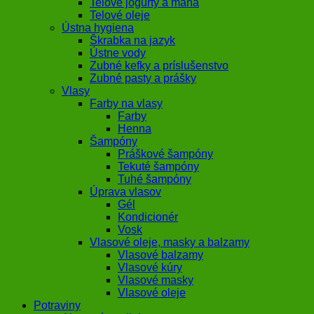
Telové jogurty a mana
Telové oleje
Ústna hygiena
Škrabka na jazyk
Ústne vody
Zubné kefky a príslušenstvo
Zubné pasty a prášky
Vlasy
Farby na vlasy
Farby
Henna
Šampóny
Práškové šampóny
Tekuté šampóny
Tuhé šampóny
Úprava vlasov
Gél
Kondicionér
Vosk
Vlasové oleje, masky a balzamy
Vlasové balzamy
Vlasové kúry
Vlasové masky
Vlasové oleje
Potraviny