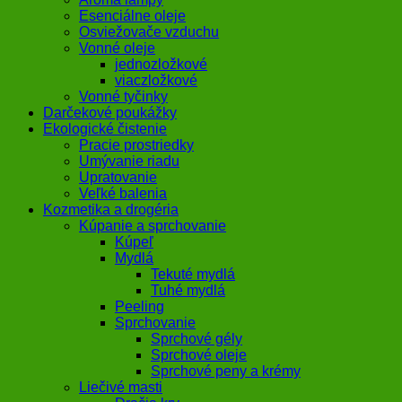
Esenciálne oleje
Osviežovače vzduchu
Vonné oleje
jednozložkové
viaczložkové
Vonné tyčinky
Darčekové poukážky
Ekologické čistenie
Pracie prostriedky
Umývanie riadu
Upratovanie
Veľké balenia
Kozmetika a drogéria
Kúpanie a sprchovanie
Kúpeľ
Mydlá
Tekuté mydlá
Tuhé mydlá
Peeling
Sprchovanie
Sprchové gély
Sprchové oleje
Sprchové peny a krémy
Liečivé masti