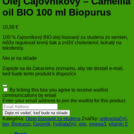
Olej Čajovníkový – Camellia
oil BIO 100 ml Biopurus
10,38
€
100 % čajovníkový BIO olej lisovaný za studena zo semien,
môže regulovať krvný tlak a znížiť cholesterol, bohatý na
tokoferoly.
Nie je na sklade
Zapojte sa do čakacieho zoznamu, aby ste dostali e-mail,
keď bude tento produkt k dispozícii
Dismiss
By ticking this box you agree to receive waitlist
notification
communications by email
Enter your email address to join the waitlist for this product
Dajte mi vedieť, keď bude na sklade
Kategória:
Oleje lisované za studena
Značky:
antioxidačný
,
bio
,
Biopurus
,
čajovník
,
hydratačný
,
olej
,
omega3
,
vitamín E