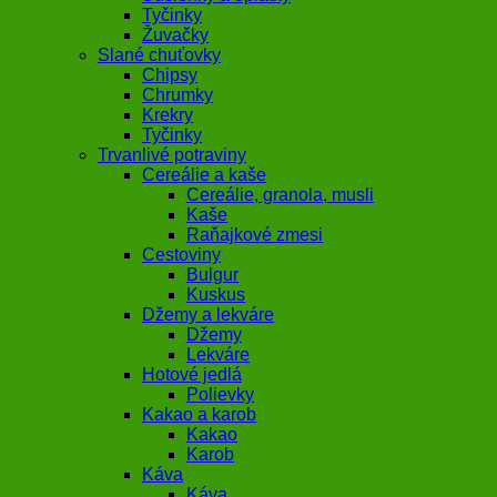
Tyčinky
Žuvačky
Slané chuťovky
Chipsy
Chrumky
Krekry
Tyčinky
Trvanlivé potraviny
Cereálie a kaše
Cereálie, granola, musli
Kaše
Raňajkové zmesi
Cestoviny
Bulgur
Kuskus
Džemy a lekváre
Džemy
Lekváre
Hotové jedlá
Polievky
Kakao a karob
Kakao
Karob
Káva
Káva