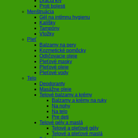
Dračia krv
Proti bolesti
Menštruácia
Gél na intímnu hygienu
Kalíšky
Tampóny
Vložky
Pleť
Balzamy na pery
Kozmetické pomôcky
Odličovacie oleje
Pleťové masky
Pleťové oleje
Pleťové vody
Telo
Deodoranty
Masážne oleje
Telové balzamy a krémy
Balzamy a krémy na ruky
Na nohy
Na telo
Pre deti
Telové gély a maslá
Telové a pleťové gély
Telové a pleťové maslá