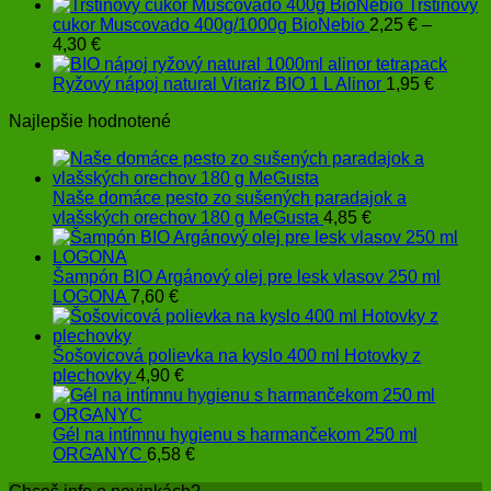
Trstinový
cukor Muscovado 400g/1000g BioNebio
2,25
€
–
Price
4,30
€
range:
2,25 €
Ryžový nápoj natural Vitariz BIO 1 L Alinor
1,95
€
through
Najlepšie hodnotené
4,30 €
Naše domáce pesto zo sušených paradajok a
vlašských orechov 180 g MeGusta
4,85
€
Šampón BIO Argánový olej pre lesk vlasov 250 ml
LOGONA
7,60
€
Šošovicová polievka na kyslo 400 ml Hotovky z
plechovky
4,90
€
Gél na intímnu hygienu s harmančekom 250 ml
ORGANYC
6,58
€