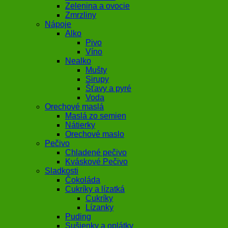
Zelenina a ovocie
Zmrzliny
Nápoje
Alko
Pivo
Víno
Nealko
Mušty
Sirupy
Šťavy a pyré
Voda
Orechové maslá
Maslá zo semien
Nátierky
Orechové maslo
Pečivo
Chladené pečivo
Kváskové Pečivo
Sladkosti
Čokoláda
Cukríky a lízatká
Cukríky
Lízanky
Puding
Sušienky a oplátky