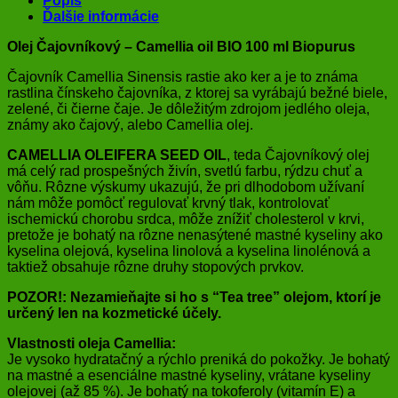
Popis
Ďalšie informácie
Olej Čajovníkový – Camellia oil BIO 100 ml Biopurus
Čajovník Camellia Sinensis rastie ako ker a je to známa
rastlina čínskeho čajovníka, z ktorej sa vyrábajú bežné biele,
zelené, či čierne čaje. Je dôležitým zdrojom jedlého oleja,
známy ako čajový, alebo Camellia olej.
CAMELLIA OLEIFERA SEED OIL
, teda Čajovníkový olej
má celý rad prospešných živín, svetlú farbu, rýdzu chuť a
vôňu. Rôzne výskumy ukazujú, že pri dlhodobom užívaní
nám môže pomôcť regulovať krvný tlak, kontrolovať
ischemickú chorobu srdca, môže znížiť cholesterol v krvi,
pretože je bohatý na rôzne nenasýtené mastné kyseliny ako
kyselina olejová, kyselina linolová a kyselina linolénová a
taktiež obsahuje rôzne druhy stopových prvkov.
POZOR!: Nezamieňajte si ho s “Tea tree” olejom, ktorí je
určený len na kozmetické účely.
Vlastnosti oleja Camellia:
Je vysoko hydratačný a rýchlo preniká do pokožky. Je bohatý
na mastné a esenciálne mastné kyseliny, vrátane kyseliny
olejovej (až 85 %). Je bohatý na tokoferoly (vitamín E) a