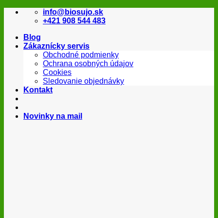
Skip
info@biosujo.sk
to
+421 908 544 483
content
Blog
Zákaznícky servis
Obchodné podmienky
Ochrana osobných údajov
Cookies
Sledovanie objednávky
Kontakt
Novinky na mail