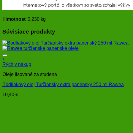
Hmotnosť
0,230 kg
Súvisiace produkty
+
Rýchly nákup
Oleje lisované za studena
Bodliakový olej Turčiansky extra panenský 250 ml Rawea
10,40
€