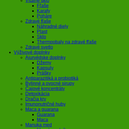
Vitálne sklo
Fľaše
Karafy
Poháre
Zdravé fľaše
Náhradné diely
Plast
Sklo
Thermoobaly na zdravé fľaše
Zdravé svetlo
Výživové doplnky
Ajurvédske doplnky
Džemy
Kapsuly
Prášky
Antiparazitiká a probiotiká
Bylinné a ovocné sirupy
Čajové koncentráty
Detoxikácia
Dračia krv
Imunonutričné huby
Maca a guarana
Guarana
Maca
Manuka med