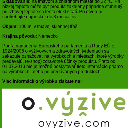
Skladovanie:
na tmavom a chladnom mieste do 22 °C. Pri
nízkej teplote môže byť produkt zakalený prípadne stuhnutý,
pri izbovej teplote sa tento efekt stratí. Po otvorení
spotrebujte najneskôr do 3 mesiacov.
Objem:
100 ml v tmavej sklennej fľaši
Krajina pôvodu:
Nemecko
Podľa nariadenia Európskeho parlamentu a Rady EÚ č.
1924/2006 o výživových a zdravotných tvrdeniach sa
zakazuje označovať na výrobkoch a miestach, ktoré výrobky
predávajú, (e-shop) zdravotné účinky produktu. Preto od
01.07.2013 nie je možné poskytovať tieto informácie priamo
na výrobkoch, alebo pri predávaných produktoch.
Viac informácií o výrobku získate na: