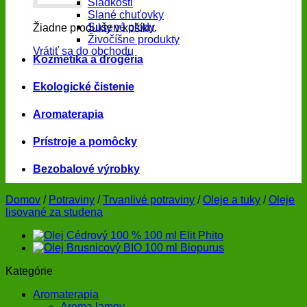
Sladkosti
Slané chuťovky
Sušené plody
Žiadne produkty v košíku.
Živočíšne produkty
Vrátiť sa do obchodu
Kozmetika a drogéria
Ekologické čistenie
Aromaterapia
Prístroje a pomôcky
Bezobalové výrobky
Domov
/
Potraviny
/
Trvanlivé potraviny
/
Oleje a tuky
/
Oleje
lisované za studena
Kategórie
Aromaterapia
Aroma lampy