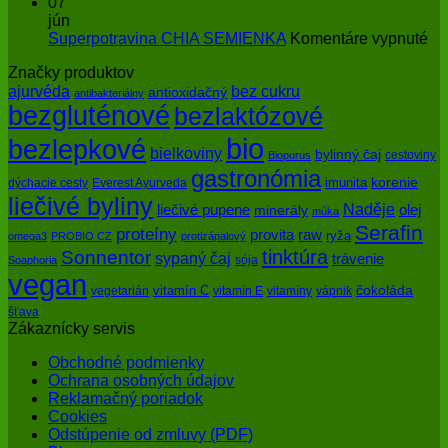
pred
Ako
enzýmy
07
slnkom
slová
jún
a
na
Superpotravina CHIA SEMIENKA
Komentáre vypnuté
myšlienky
Su
Značky produktov
ovplyvňujú
CH
bez cukru
ajurvéda
zdravie
SE
antioxidačný
antibakteriálny
bezgluténové
bezlaktózové
bio
bezlepkové
bielkoviny
bylinný čaj
cestoviny
Biopurus
gastronómia
imunita
korenie
dýchacie cesty
Everest Ayurveda
liečivé byliny
Naděje
olej
liečivé pupene
minerály
múka
Serafin
proteíny
raw
provita
ryža
omega3
PROBIO CZ
protizápalový
tinktúra
Sonnentor
sypaný čaj
trávenie
sója
Soaphoria
vegan
čokoláda
vitamín C
vegetarián
vitamín E
vitamíny
vápnik
šťava
Zákaznícky servis
Obchodné podmienky
Ochrana osobných údajov
Reklamačný poriadok
Cookies
Odstúpenie od zmluvy (PDF)