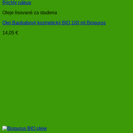
Rýchly nákup
Oleje lisované za studena
Olej Baobabový kozmetický BIO 100 ml Biopurus
14,05
€