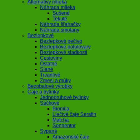
Alternatívy mlieka
Náhrada mlieka
Sušené
Tekuté
Náhrada šľahačky
Náhrada smotany
Bezlepkové
Bezlepkové pečivo
Bezlepkové polotovary
Bezlepkové sladkosti
Cestoviny
Ostatné
Slané
Trvanlivé
Zmesi a múky
Bezobalové výrobky
Čaje a bylinky
Jednodruhové bylinky
Sáčkové
Biomila
Liečivé čaje Serafin
Matcha
Sonnentor
Sypané
Amazonské čaje