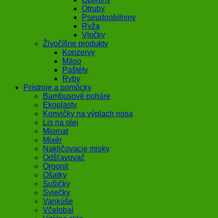
Otruby
Pseudoobilniny
Ryža
Vločky
Živočíšne produkty
Konzervy
Mäso
Paštéty
Ryby
Prístroje a pomôcky
Bambusové poháre
Ekoplasty
Konvičky na výplach nosa
Lis na olej
Miomat
Mixér
Nakličovacie misky
Odšťavovač
Orgonit
Ošatky
Sušičky
Sviečky
Vankúše
Včelobal