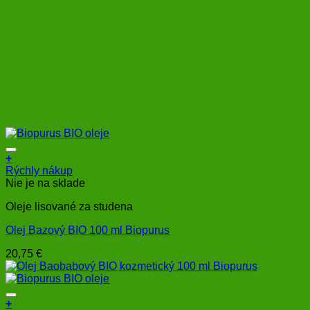
+
Rýchly nákup
Nie je na sklade
Oleje lisované za studena
Olej Bazový BIO 100 ml Biopurus
20,75
€
+