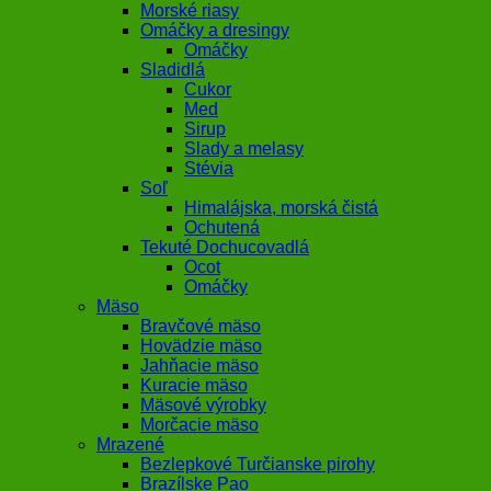
Morské riasy
Omáčky a dresingy
Omáčky
Sladidlá
Cukor
Med
Sirup
Slady a melasy
Stévia
Soľ
Himalájska, morská čistá
Ochutená
Tekuté Dochucovadlá
Ocot
Omáčky
Mäso
Bravčové mäso
Hovädzie mäso
Jahňacie mäso
Kuracie mäso
Mäsové výrobky
Morčacie mäso
Mrazené
Bezlepkové Turčianske pirohy
Brazílske Pao