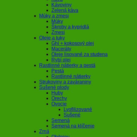
Kávoviny
Zelená káva
Múky a zmesi
Múky
Škroby a kypridlá
Zmesi
Oleje a tuky
Ghí + kokosový olej
Maceráty
Oleje lisované za studena
Rybí olej
Rastlinné nátierky a pestá
Pestá
Rastlinné nátierky
Strukoviny a zaváraniny
Sušené plody
Huby
Orechy
Ovocie
Lyofilizované
Sušené
Semená
Semená na klíčenie
Zrná
Obilniny