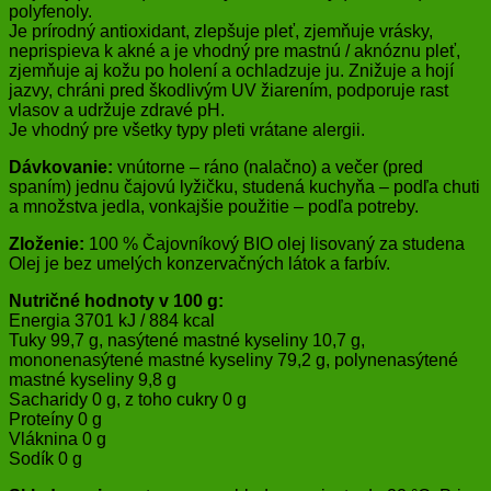
polyfenoly.
Je prírodný antioxidant, zlepšuje pleť, zjemňuje vrásky,
neprispieva k akné a je vhodný pre mastnú / aknóznu pleť,
zjemňuje aj kožu po holení a ochladzuje ju. Znižuje a hojí
jazvy, chráni pred škodlivým UV žiarením, podporuje rast
vlasov a udržuje zdravé pH.
Je vhodný pre všetky typy pleti vrátane alergii.
Dávkovanie:
vnútorne – ráno (nalačno) a večer (pred
spaním) jednu čajovú lyžičku, studená kuchyňa – podľa chuti
a množstva jedla, vonkajšie použitie – podľa potreby.
Zloženie:
100 % Čajovníkový BIO olej lisovaný za studena
Olej je bez umelých konzervačných látok a farbív.
Nutričné hodnoty v 100 g:
Energia 3701 kJ / 884 kcal
Tuky 99,7 g, nasýtené mastné kyseliny 10,7 g,
mononenasýtené mastné kyseliny 79,2 g, polynenasýtené
mastné kyseliny 9,8 g
Sacharidy 0 g, z toho cukry 0 g
Proteíny 0 g
Vláknina 0 g
Sodík 0 g