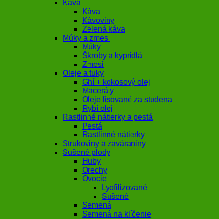
Káva
Káva
Kávoviny
Zelená káva
Múky a zmesi
Múky
Škroby a kypridlá
Zmesi
Oleje a tuky
Ghí + kokosový olej
Maceráty
Oleje lisované za studena
Rybí olej
Rastlinné nátierky a pestá
Pestá
Rastlinné nátierky
Strukoviny a zaváraniny
Sušené plody
Huby
Orechy
Ovocie
Lyofilizované
Sušené
Semená
Semená na klíčenie