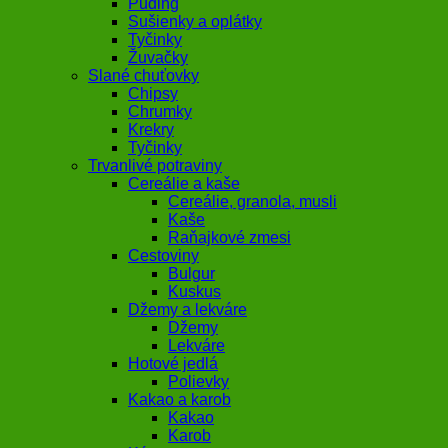
Puding
Sušienky a oplátky
Tyčinky
Žuvačky
Slané chuťovky
Chipsy
Chrumky
Krekry
Tyčinky
Trvanlivé potraviny
Cereálie a kaše
Cereálie, granola, musli
Kaše
Raňajkové zmesi
Cestoviny
Bulgur
Kuskus
Džemy a lekváre
Džemy
Lekváre
Hotové jedlá
Polievky
Kakao a karob
Kakao
Karob