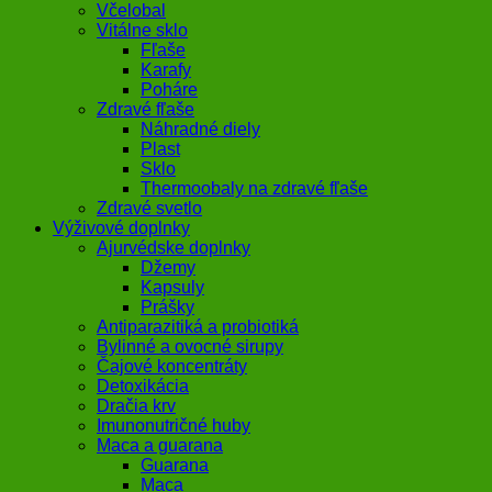
Včelobal
Vitálne sklo
Fľaše
Karafy
Poháre
Zdravé fľaše
Náhradné diely
Plast
Sklo
Thermoobaly na zdravé fľaše
Zdravé svetlo
Výživové doplnky
Ajurvédske doplnky
Džemy
Kapsuly
Prášky
Antiparazitiká a probiotiká
Bylinné a ovocné sirupy
Čajové koncentráty
Detoxikácia
Dračia krv
Imunonutričné huby
Maca a guarana
Guarana
Maca