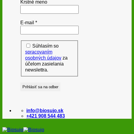
Krstné meno
E-mail
*
Súhlasím so
spracovaním
osobných údajov
za
účelom zasielania
newslettra.
info@biosujo.sk
+421 908 544 483