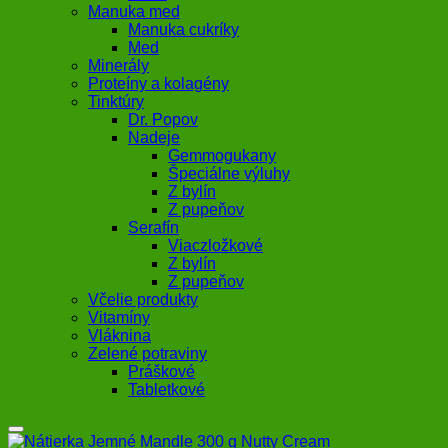
Manuka med
Manuka cukríky
Med
Minerály
Proteíny a kolagény
Tinktúry
Dr. Popov
Nadeje
Gemmogukany
Špeciálne výluhy
Z bylín
Z pupeňov
Serafín
Viaczložkové
Z bylín
Z pupeňov
Včelie produkty
Vitamíny
Vláknina
Zelené potraviny
Práškové
Tabletkové