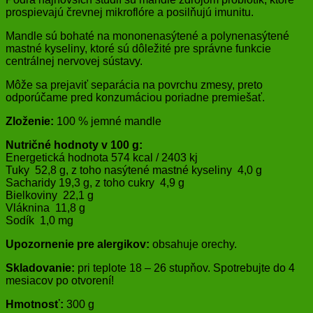
prospievajú črevnej mikroflóre a posilňujú imunitu.
Mandle sú bohaté na mononenasýtené a polynenasýtené
mastné kyseliny, ktoré sú dôležité pre správne funkcie
centrálnej nervovej sústavy.
Môže sa prejaviť separácia na povrchu zmesy, preto
odporúčame pred konzumáciou poriadne premiešať.
Zloženie:
100 % jemné mandle
Nutričné hodnoty v 100 g:
Energetická hodnota 574 kcal / 2403 kj
Tuky 52,8 g, z toho nasýtené mastné kyseliny 4,0 g
Sacharidy 19,3 g, z toho cukry 4,9 g
Bielkoviny 22,1 g
Vláknina 11,8 g
Sodík 1,0 mg
Upozornenie pre alergikov:
obsahuje orechy.
Skladovanie:
pri teplote 18 – 26 stupňov. Spotrebujte do 4
mesiacov po otvorení!
Hmotnosť:
300 g