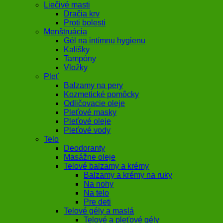
Liečivé masti
Dračia krv
Proti bolesti
Menštruácia
Gél na intímnu hygienu
Kalíšky
Tampóny
Vložky
Pleť
Balzamy na pery
Kozmetické pomôcky
Odličovacie oleje
Pleťové masky
Pleťové oleje
Pleťové vody
Telo
Deodoranty
Masážne oleje
Telové balzamy a krémy
Balzamy a krémy na ruky
Na nohy
Na telo
Pre deti
Telové gély a maslá
Telové a pleťové gély