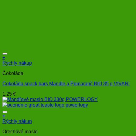
+
Rýchly nákup
Čokoláda
Čokoláda snack bars Mandle a Pomaranč BIO 35 g VIVANI
1,25
€
+
Rýchly nákup
Orechové maslo