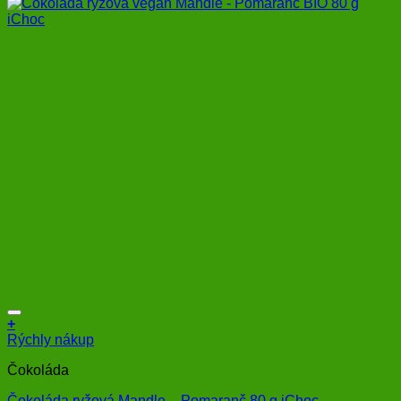
+
Rýchly nákup
Čokoláda
Čokoláda ryžová Mandle – Pomaranč 80 g iChoc