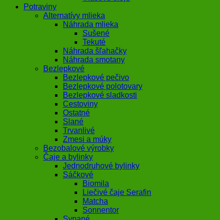
Potraviny
Alternatívy mlieka
Náhrada mlieka
Sušené
Tekuté
Náhrada šľahačky
Náhrada smotany
Bezlepkové
Bezlepkové pečivo
Bezlepkové polotovary
Bezlepkové sladkosti
Cestoviny
Ostatné
Slané
Trvanlivé
Zmesi a múky
Bezobalové výrobky
Čaje a bylinky
Jednodruhové bylinky
Sáčkové
Biomila
Liečivé čaje Serafin
Matcha
Sonnentor
Sypané