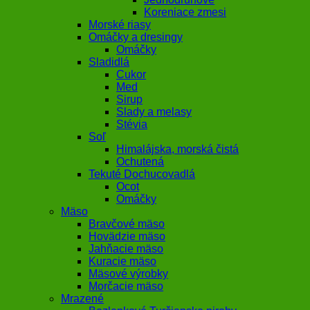
Koreniace zmesi
Morské riasy
Omáčky a dresingy
Omáčky
Sladidlá
Cukor
Med
Sirup
Slady a melasy
Stévia
Soľ
Himalájska, morská čistá
Ochutená
Tekuté Dochucovadlá
Ocot
Omáčky
Mäso
Bravčové mäso
Hovädzie mäso
Jahňacie mäso
Kuracie mäso
Mäsové výrobky
Morčacie mäso
Mrazené