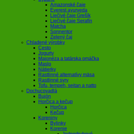
Amazonské čaje
Everest ayurveda
Liečivé čaje Grešík
Liečivé čaje Serafín
Matcha
Sonnentor
Zelený čaj
Chladené výrobky
Cesto
Jogurty
Majonéza a tatárska omáčka
Maslo
Nátierky
Rastlinné alternatívy mäsa
Rastlinné syry
Tofu, tempeh, seitan a natto
Dochucovadlá
Bujón
Horčica a kečup
Horčica
Kečup
Koreniny
Bylinky
Korenie
Jednodruhové