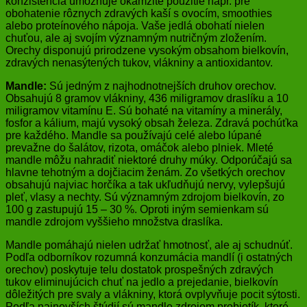
konzistencia umožňuje okamžité použitie napr. pre
obohatenie rôznych zdravých kaší s ovocím, smoothies
alebo proteínového nápoja. Vaše jedlá obohatí nielen
chuťou, ale aj svojím významným nutričným zložením.
Orechy disponujú prirodzene vysokým obsahom bielkovín,
zdravých nenasýtených tukov, vlákniny a antioxidantov.
Mandle:
Sú jedným z najhodnotnejších druhov orechov.
Obsahujú 8 gramov vlákniny, 436 miligramov draslíku a 10
miligramov vitamínu E. Sú bohaté na vitamíny a minerály,
fosfor a kálium, majú vysoký obsah železa. Zdravá pochúťka
pre každého. Mandle sa používajú celé alebo lúpané
prevažne do šalátov, rizota, omáčok alebo plniek. Mleté
mandle môžu nahradiť niektoré druhy múky. Odporúčajú sa
hlavne tehotným a dojčiacim ženám. Zo všetkých orechov
obsahujú najviac horčíka a tak ukľudňujú nervy, vylepšujú
pleť, vlasy a nechty. Sú významným zdrojom bielkovín, zo
100 g zastupujú 15 – 30 %. Oproti iným semienkam sú
mandle zdrojom vyššieho množstva draslíka.
Mandle pomáhajú nielen udržať hmotnosť, ale aj schudnúť.
Podľa odborníkov rozumná konzumácia mandlí (i ostatných
orechov) poskytuje telu dostatok prospešných zdravých
tukov eliminujúcich chuť na jedlo a prejedanie, bielkovín
dôležitých pre svaly a vlákniny, ktorá ovplyvňuje pocit sýtosti.
Podľa najnovších štúdií sú mandle zdrojom probiotík, ktoré