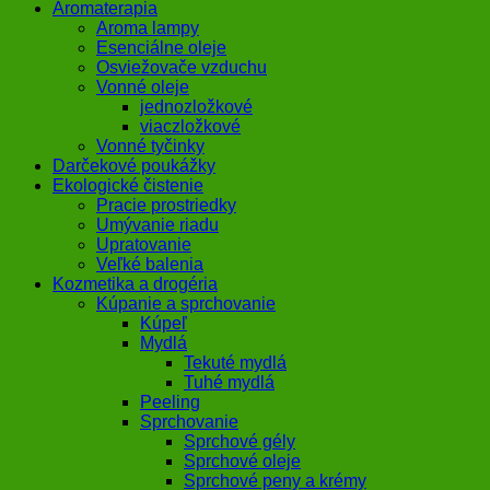
Aromaterapia
Aroma lampy
Esenciálne oleje
Osviežovače vzduchu
Vonné oleje
jednozložkové
viaczložkové
Vonné tyčinky
Darčekové poukážky
Ekologické čistenie
Pracie prostriedky
Umývanie riadu
Upratovanie
Veľké balenia
Kozmetika a drogéria
Kúpanie a sprchovanie
Kúpeľ
Mydlá
Tekuté mydlá
Tuhé mydlá
Peeling
Sprchovanie
Sprchové gély
Sprchové oleje
Sprchové peny a krémy