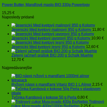
Power Butter, Mandľové maslo BIO 330g Powerlogy
15,25
€
Naposledy pridané
Jesenický Med kvetový malinový 950 g Kolomy
11,80
€
Jesenický Med kvetový javorový 950 g Kolomy
10,90
€
Jesenický Med kvetový lesný 950 g Kolomy
12,60
€
Zelený jačmeň prášok BIO 200 g Schalk Muehle
12,70
€
Najpredávanejšie
Ryžový nápoj s mandľami Vitariz BIO 1 L Alinor
2,15
€
Tyčinka Karobová v kokose 50 g Perla
0,80
€
Trstinový
cukor Muscovado 400g/1000g BioNebio
2,25
€
–