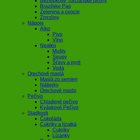
Bezlepkové Turčianske pirohy
Brazílske Pao
Zelenina a ovocie
Zmrzliny
Nápoje
Alko
Pivo
Víno
Nealko
Mušty
Sirupy
Šťavy a pyré
Voda
Orechové maslá
Maslá zo semien
Nátierky
Orechové maslo
Pečivo
Chladené pečivo
Kváskové Pečivo
Sladkosti
Čokoláda
Cukríky a lízatká
Cukríky
Lízanky