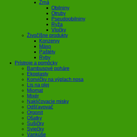
Zrná
Obilniny
Otruby
Pseudoobilniny
Ryža
Vločky
Živočíšne produkty
Konzervy
Mäso
Paštéty
Ryby
Prístroje a pomôcky
Bambusové poháre
Ekoplasty
Konvičky na výplach nosa
Lis na olej
Miomat
Mixér
Nakličovacie misky
Odšťavovač
Orgonit
Ošatky
Sušičky
Sviečky
Vankúše