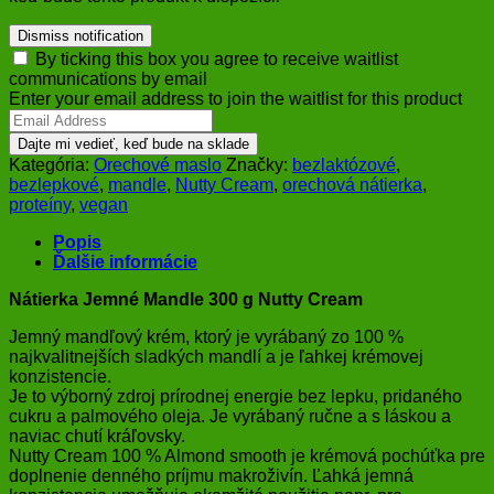
Dismiss notification
By ticking this box you agree to receive waitlist
communications by email
Enter your email address to join the waitlist for this product
Dajte mi vedieť, keď bude na sklade
Kategória:
Orechové maslo
Značky:
bezlaktózové
,
bezlepkové
,
mandle
,
Nutty Cream
,
orechová nátierka
,
proteíny
,
vegan
Popis
Ďalšie informácie
Nátierka Jemné Mandle 300 g Nutty Cream
Jemný mandľový krém, ktorý je vyrábaný zo 100 %
najkvalitnejších sladkých mandlí a je ľahkej krémovej
konzistencie.
Je to výborný zdroj prírodnej energie bez lepku, pridaného
cukru a palmového oleja. Je vyrábaný ručne a s láskou a
naviac chutí kráľovsky.
Nutty Cream 100 % Almond smooth je krémová pochúťka pre
doplnenie denného príjmu makroživín. Ľahká jemná