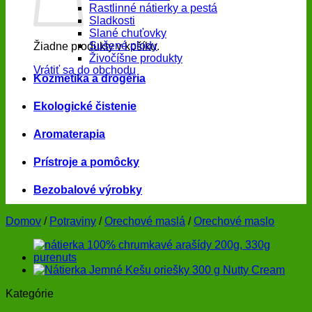
Rastlinné nátierky a pestá
Sladkosti
Slané chuťovky
Sušené plody
Žiadne produkty v košíku.
Živočíšne produkty
Vrátiť sa do obchodu
Kozmetika a drogéria
Ekologické čistenie
Aromaterapia
Prístroje a pomôcky
Bezobalové výrobky
Domov
/
Potraviny
/
Orechové maslá
/
Orechové maslo
Kategórie