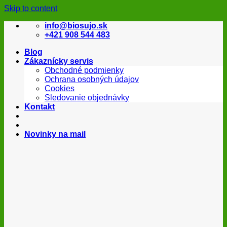
Skip to content
info@biosujo.sk
+421 908 544 483
Blog
Zákaznícky servis
Obchodné podmienky
Ochrana osobných údajov
Cookies
Sledovanie objednávky
Kontakt
Novinky na mail