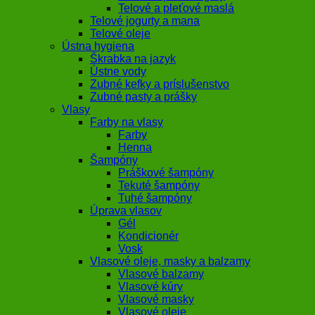
Telové a pleťové maslá
Telové jogurty a mana
Telové oleje
Ústna hygiena
Škrabka na jazyk
Ústne vody
Zubné kefky a príslušenstvo
Zubné pasty a prášky
Vlasy
Farby na vlasy
Farby
Henna
Šampóny
Práškové šampóny
Tekuté šampóny
Tuhé šampóny
Úprava vlasov
Gél
Kondicionér
Vosk
Vlasové oleje, masky a balzamy
Vlasové balzamy
Vlasové kúry
Vlasové masky
Vlasové oleje