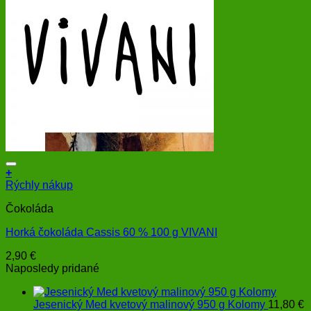
+
Rýchly nákup
Čokoláda
Horká čokoláda Cassis 60 % 100 g VIVANI
2,90
€
Naposledy pridané
Jesenický Med kvetový malinový 950 g Kolomy
11,80
€