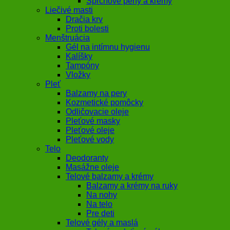
Sprchové peny a krémy
Liečivé masti
Dračia krv
Proti bolesti
Menštruácia
Gél na intímnu hygienu
Kalíšky
Tampóny
Vložky
Pleť
Balzamy na pery
Kozmetické pomôcky
Odličovacie oleje
Pleťové masky
Pleťové oleje
Pleťové vody
Telo
Deodoranty
Masážne oleje
Telové balzamy a krémy
Balzamy a krémy na ruky
Na nohy
Na telo
Pre deti
Telové gély a maslá