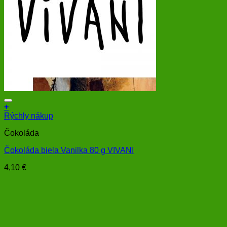
+
Rýchly nákup
Čokoláda
Čokoláda biela Vanilka 80 g VIVANI
4,10
€