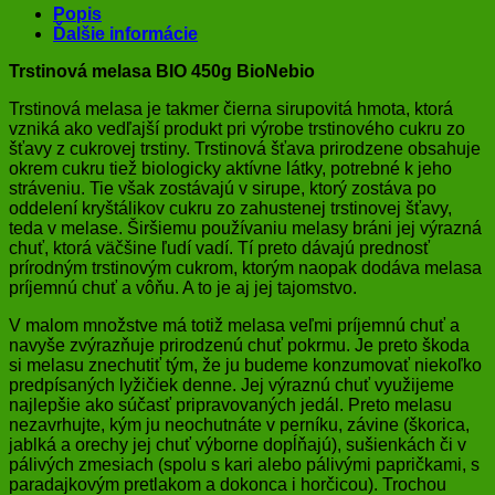
BioNebio
Popis
Ďalšie informácie
Trstinová melasa BIO 450g BioNebio
Trstinová melasa je takmer čierna sirupovitá hmota, ktorá
vzniká ako vedľajší produkt pri výrobe trstinového cukru zo
šťavy z cukrovej trstiny. Trstinová šťava prirodzene obsahuje
okrem cukru tiež biologicky aktívne látky, potrebné k jeho
stráveniu. Tie však zostávajú v sirupe, ktorý zostáva po
oddelení kryštálikov cukru zo zahustenej trstinovej šťavy,
teda v melase. Širšiemu používaniu melasy bráni jej výrazná
chuť, ktorá väčšine ľudí vadí. Tí preto dávajú prednosť
prírodným trstinovým cukrom, ktorým naopak dodáva melasa
príjemnú chuť a vôňu. A to je aj jej tajomstvo.
V malom množstve má totiž melasa veľmi príjemnú chuť a
navyše zvýrazňuje prirodzenú chuť pokrmu. Je preto škoda
si melasu znechutiť tým, že ju budeme konzumovať niekoľko
predpísaných lyžičiek denne. Jej výraznú chuť využijeme
najlepšie ako súčasť pripravovaných jedál. Preto melasu
nezavrhujte, kým ju neochutnáte v perníku, závine (škorica,
jablká a orechy jej chuť výborne dopĺňajú), sušienkách či v
pálivých zmesiach (spolu s kari alebo pálivými papričkami, s
paradajkovým pretlakom a dokonca i horčicou). Trochou