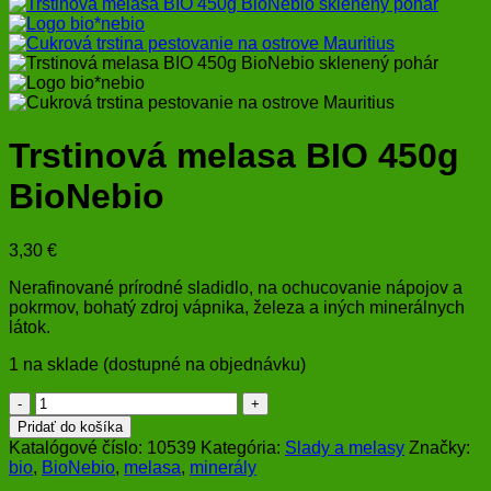
Trstinová melasa BIO 450g
BioNebio
3,30
€
Nerafinované prírodné sladidlo, na ochucovanie nápojov a
pokrmov, bohatý zdroj vápnika, železa a iných minerálnych
látok.
1 na sklade (dostupné na objednávku)
množstvo
Trstinová
Pridať do košíka
melasa
Katalógové číslo:
10539
Kategória:
Slady a melasy
Značky:
BIO
bio
,
BioNebio
,
melasa
,
minerály
450g