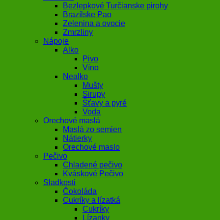
Bezlepkové Turčianske pirohy
Brazílske Pao
Zelenina a ovocie
Zmrzliny
Nápoje
Alko
Pivo
Víno
Nealko
Mušty
Sirupy
Šťavy a pyré
Voda
Orechové maslá
Maslá zo semien
Nátierky
Orechové maslo
Pečivo
Chladené pečivo
Kváskové Pečivo
Sladkosti
Čokoláda
Cukríky a lízatká
Cukríky
Lízanky