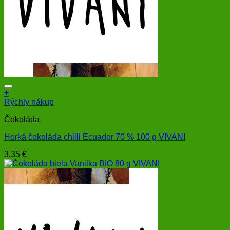
+
Rýchly nákup
Čokoláda
Horká čokoláda chilli Ecuador 70 % 100 g VIVANI
3,35
€