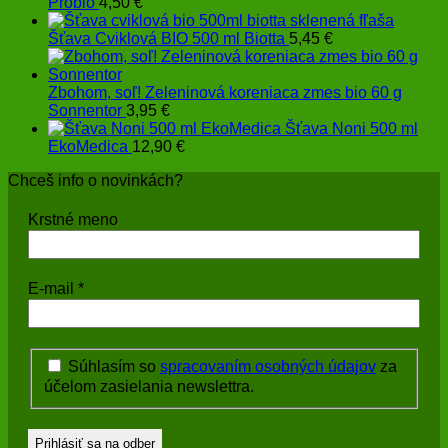
Probio
4,50
€
Šťava Cviklová BIO 500 ml Biotta
5,45
€
Zbohom, soľ! Zeleninová koreniaca zmes bio 60 g
Sonnentor
3,95
€
Šťava Noni 500 ml
EkoMedica
12,90
€
Chceš info o novinkách?
Krstné meno
E-mail
*
Súhlasím so
spracovaním osobných údajov
za
účelom zasielania newslettra.