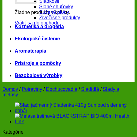
Sladkosti
Slané chuťovky
Sušené plody
Žiadne produkty v košíku.
Živočíšne produkty
Vrátiť sa do obchodu
Kozmetika a drogéria
Ekologické čistenie
Aromaterapia
Prístroje a pomôcky
Bezobalové výrobky
Domov
/
Potraviny
/
Dochucovadlá
/
Sladidlá
/
Slady a
melasy
Kategórie