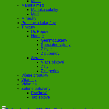
Maca
Manuka med
Manuka cukríky
Med
Minerály
Proteíny a kolagény
Tinktúry
Dr. Popov
Nadeje
Gemmogukany
Špeciálne výluhy
Z bylín
Z pupeňov
Serafín
Viaczložkové
Z bylín
Z pupeňov
Včelie produkty
Vitamíny
Vláknina
Zelené potraviny
Práškové
Tabletkové