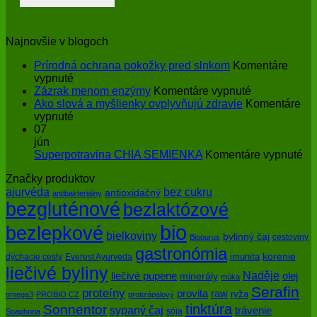
Najnovšie v blogoch
Prírodná ochrana pokožky pred slnkom
Komentáre
na
vypnuté
Prírodná
na
Zázrak menom enzýmy
Komentáre vypnuté
ochrana
Zázrak
Ako slová a myšlienky ovplyvňujú zdravie
Komentáre
pokožky
na
menom
vypnuté
pred
Ako
enzýmy
07
slnkom
slová
jún
a
na
Superpotravina CHIA SEMIENKA
Komentáre vypnuté
myšlienky
Su
Značky produktov
ovplyvňujú
CH
bez cukru
ajurvéda
zdravie
SE
antioxidačný
antibakteriálny
bezgluténové
bezlaktózové
bio
bezlepkové
bielkoviny
bylinný čaj
cestoviny
Biopurus
gastronómia
imunita
korenie
dýchacie cesty
Everest Ayurveda
liečivé byliny
Naděje
olej
liečivé pupene
minerály
múka
Serafin
proteíny
raw
provita
ryža
omega3
PROBIO CZ
protizápalový
tinktúra
Sonnentor
sypaný čaj
trávenie
sója
Soaphoria