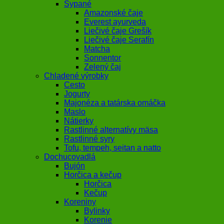
Sypané
Amazonské čaje
Everest ayurveda
Liečivé čaje Grešík
Liečivé čaje Serafín
Matcha
Sonnentor
Zelený čaj
Chladené výrobky
Cesto
Jogurty
Majonéza a tatárska omáčka
Maslo
Nátierky
Rastlinné alternatívy mäsa
Rastlinné syry
Tofu, tempeh, seitan a natto
Dochucovadlá
Bujón
Horčica a kečup
Horčica
Kečup
Koreniny
Bylinky
Korenie