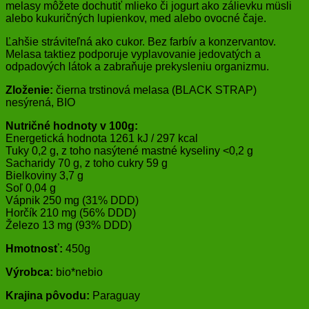
melasy môžete dochutiť mlieko či jogurt ako zálievku müsli
alebo kukuričných lupienkov, med alebo ovocné čaje.
Ľahšie stráviteľná ako cukor. Bez farbív a konzervantov.
Melasa taktiez podporuje vyplavovanie jedovatých a
odpadových látok a zabraňuje prekysleniu organizmu.
Zloženie:
čierna trstinová melasa (BLACK STRAP)
nesýrená, BIO
Nutričné hodnoty v 100g:
Energetická hodnota 1261 kJ / 297 kcal
Tuky 0,2 g, z toho nasýtené mastné kyseliny <0,2 g
Sacharidy 70 g, z toho cukry 59 g
Bielkoviny 3,7 g
Soľ 0,04 g
Vápnik 250 mg (31% DDD)
Horčík 210 mg (56% DDD)
Železo 13 mg (93% DDD)
Hmotnosť:
450g
Výrobca:
bio*nebio
Krajina pôvodu:
Paraguay