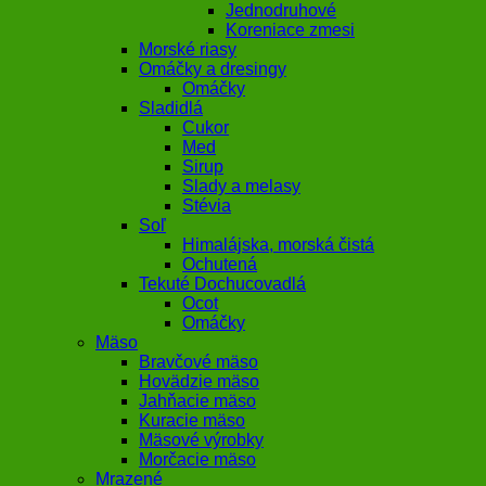
Jednodruhové
Koreniace zmesi
Morské riasy
Omáčky a dresingy
Omáčky
Sladidlá
Cukor
Med
Sirup
Slady a melasy
Stévia
Soľ
Himalájska, morská čistá
Ochutená
Tekuté Dochucovadlá
Ocot
Omáčky
Mäso
Bravčové mäso
Hovädzie mäso
Jahňacie mäso
Kuracie mäso
Mäsové výrobky
Morčacie mäso
Mrazené