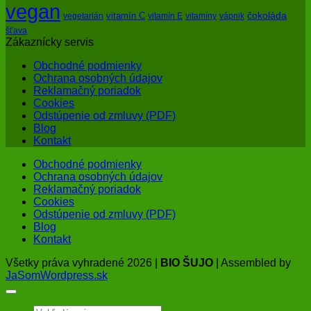
vegan
čokoláda
vitamín C
vegetarián
vitamín E
vitamíny
vápnik
šťava
Zákaznícky servis
Obchodné podmienky
Ochrana osobných údajov
Reklamačný poriadok
Cookies
Odstúpenie od zmluvy (PDF)
Blog
Kontakt
Obchodné podmienky
Ochrana osobných údajov
Reklamačný poriadok
Cookies
Odstúpenie od zmluvy (PDF)
Blog
Kontakt
Všetky práva vyhradené 2026 |
BIO ŠUJO
| Assembled by
JaSomWordpress.sk
Hľadať: