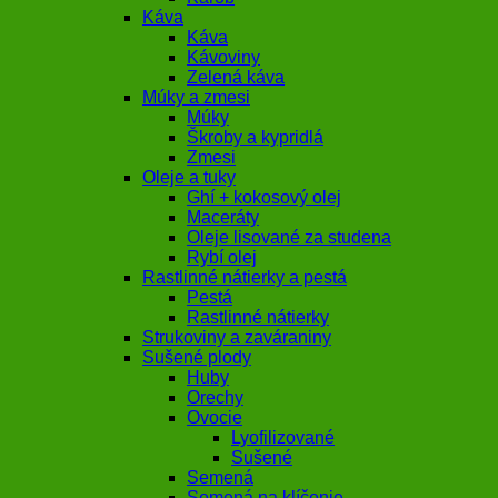
Káva
Káva
Kávoviny
Zelená káva
Múky a zmesi
Múky
Škroby a kypridlá
Zmesi
Oleje a tuky
Ghí + kokosový olej
Maceráty
Oleje lisované za studena
Rybí olej
Rastlinné nátierky a pestá
Pestá
Rastlinné nátierky
Strukoviny a zaváraniny
Sušené plody
Huby
Orechy
Ovocie
Lyofilizované
Sušené
Semená
Semená na klíčenie