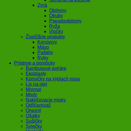
Zrná
Obilniny
Otruby
Pseudoobilniny
Ryža
Vločky
Živočíšne produkty
Konzervy
Mäso
Paštéty
Ryby
Prístroje a pomôcky
Bambusové poháre
Ekoplasty
Konvičky na výplach nosa
Lis na olej
Miomat
Mixér
Nakličovacie misky
Odšťavovač
Orgonit
Ošatky
Sušičky
Sviečky