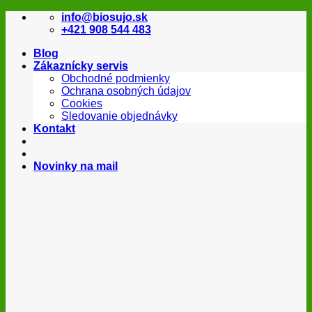
Skip
info@biosujo.sk
to
+421 908 544 483
content
Blog
Zákaznícky servis
Obchodné podmienky
Ochrana osobných údajov
Cookies
Sledovanie objednávky
Kontakt
Novinky na mail