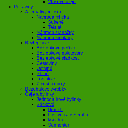
Vlasové oleje
Potraviny
Alternatívy mlieka
Náhrada mlieka
Sušené
Tekuté
Náhrada šľahačky
Náhrada smotany
Bezlepkové
Bezlepkové pečivo
Bezlepkové polotovary
Bezlepkové sladkosti
Cestoviny
Ostatné
Slané
Trvanlivé
Zmesi a múky
Bezobalové výrobky
Čaje a bylinky
Jednodruhové bylinky
Sáčkové
Biomila
Liečivé čaje Serafin
Matcha
Sonnentor