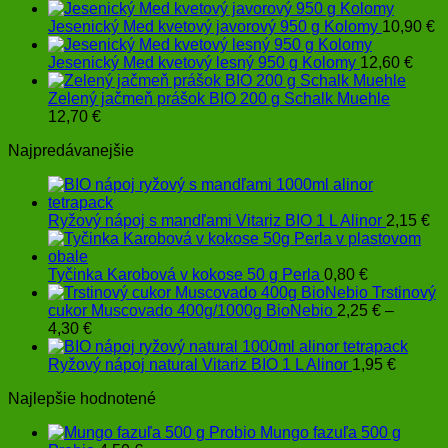
Jesenický Med kvetový javorový 950 g Kolomy
10,90
€
Jesenický Med kvetový lesný 950 g Kolomy
12,60
€
Zelený jačmeň prášok BIO 200 g Schalk Muehle
12,70
€
Najpredávanejšie
Ryžový nápoj s mandľami Vitariz BIO 1 L Alinor
2,15
€
Tyčinka Karobová v kokose 50 g Perla
0,80
€
Trstinový
cukor Muscovado 400g/1000g BioNebio
2,25
€
–
Price
4,30
€
range:
2,25 €
Ryžový nápoj natural Vitariz BIO 1 L Alinor
1,95
€
through
Najlepšie hodnotené
4,30 €
Mungo fazuľa 500 g