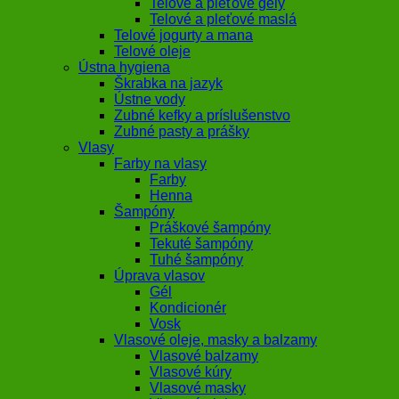
Telové a pleťové gély
Telové a pleťové maslá
Telové jogurty a mana
Telové oleje
Ústna hygiena
Škrabka na jazyk
Ústne vody
Zubné kefky a príslušenstvo
Zubné pasty a prášky
Vlasy
Farby na vlasy
Farby
Henna
Šampóny
Práškové šampóny
Tekuté šampóny
Tuhé šampóny
Úprava vlasov
Gél
Kondicionér
Vosk
Vlasové oleje, masky a balzamy
Vlasové balzamy
Vlasové kúry
Vlasové masky