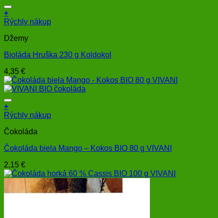
+
Rýchly nákup
Džemy
Bioláda Hruška 230 g Koldokol
4,35
€
+
Rýchly nákup
Čokoláda
Čokoláda biela Mango – Kokos BIO 80 g VIVANI
2,15
€