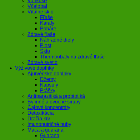
Vankúše
Včelobal
Vitálne sklo
Fľaše
Karafy
Poháre
Zdravé fľaše
Náhradné diely
Plast
Sklo
Thermoobaly na zdravé fľaše
Zdravé svetlo
Výživové doplnky
Ajurvédske doplnky
Džemy
Kapsuly
Prášky
Antiparazitiká a probiotiká
Bylinné a ovocné sirupy
Čajové koncentráty
Detoxikácia
Dračia krv
Imunonutričné huby
Maca a guarana
Guarana