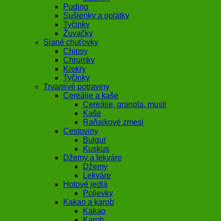
Puding
Sušienky a oplátky
Tyčinky
Žuvačky
Slané chuťovky
Chipsy
Chrumky
Krekry
Tyčinky
Trvanlivé potraviny
Cereálie a kaše
Cereálie, granola, musli
Kaše
Raňajkové zmesi
Cestoviny
Bulgur
Kuskus
Džemy a lekváre
Džemy
Lekváre
Hotové jedlá
Polievky
Kakao a karob
Kakao
Karob