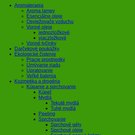
Aromaterapia
Aroma lampy
Esenciálne oleje
Osviežovače vzduchu
Vonné oleje
jednozložkové
viaczložkové
Vonné tyčinky
Darčekové poukážky
Ekologické čistenie
Pracie prostriedky
Umývanie riadu
Upratovanie
Veľké balenia
Kozmetika a drogéria
Kúpanie a sprchovanie
Kúpeľ
Mydlá
Tekuté mydlá
Tuhé mydlá
Peeling
Sprchovanie
Sprchové gély
Sprchové oleje