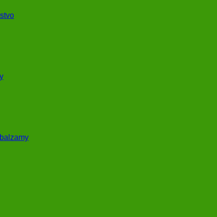
stvo
y
 balzamy