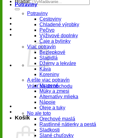
Hľadať:
Potraviny
Potraviny
Cestoviny
Chladené výrobky
Pečivo
Výživové doplnky
Čaje a bylinky
Viac potravín
Bezlepkové
Sladidlá
Džemy a lekváre
Káva
Koreniny
A ešte viac potravín
Mrazené
Vrátiť sa do obchodu
Múky a zmesi
Alternatívy mlieka
Nápoje
Oleje a tuky
No ale toto
Košík
Orechové maslá
Rastlinné nátierky a pestá
Sladkosti
Slané chuťovky