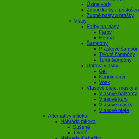
Ústne vody
Zubné kefky a príslušen
Zubné pasty a prášky
Vlasy
Farby na vlasy
Farby
Henna
Šampóny
Práškové šampón
Tekuté šampóny
Tuhé šampóny
Úprava vlasov
Gél
Kondicionér
Vosk
Vlasové oleje, masky a
Vlasové balzamy
Vlasové kúry
Vlasové masky
Vlasové oleje
Alternatívy mlieka
Náhrada mlieka
Sušené
Tekuté
Náhrada šľahačky