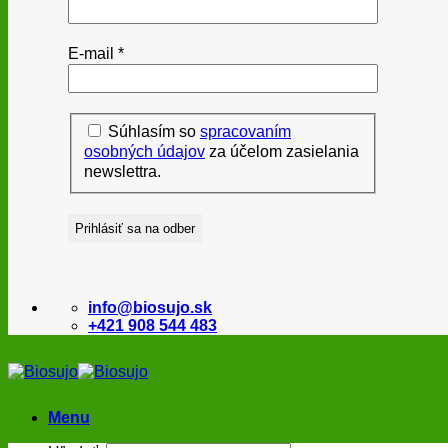
E-mail
*
Súhlasím so
spracovaním
osobných údajov
za účelom zasielania
newslettra.
info@biosujo.sk
+421 908 544 483
Menu