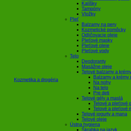
Kalíšky
Tampóny
Vložky
Pleť
Balzamy na pery
Kozmetické pomôcky
Odličovacie oleje
Pleťové masky
Pleťové oleje
Pleťové vody
Telo
Deodoranty
Masážne oleje
Telové balzamy a krém
Balzamy a krémy 
Kozmetika a drogéria
Na nohy
Na telo
Pre deti
Telové gély a maslá
Telové a pleťové 
Telové a pleťové 
Telové jogurty a mana
Telové oleje
Ústna hygiena
Škrabka na jazyk