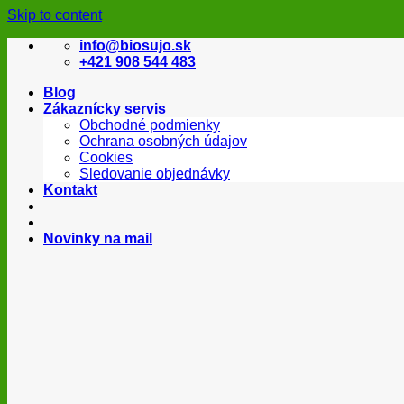
Skip to content
info@biosujo.sk
+421 908 544 483
Blog
Zákaznícky servis
Obchodné podmienky
Ochrana osobných údajov
Cookies
Sledovanie objednávky
Kontakt
Novinky na mail