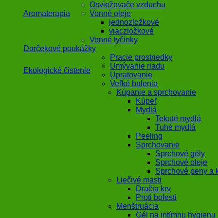
Osviežovače vzduchu
Aromaterapia
Vonné oleje
jednozložkové
viaczložkové
Vonné tyčinky
Darčekové poukážky
Pracie prostriedky
Umývanie riadu
Ekologické čistenie
Upratovanie
Veľké balenia
Kúpanie a sprchovanie
Kúpeľ
Mydlá
Tekuté mydlá
Tuhé mydlá
Peeling
Sprchovanie
Sprchové gély
Sprchové oleje
Sprchové peny a 
Liečivé masti
Dračia krv
Proti bolesti
Menštruácia
Gél na intímnu hygienu