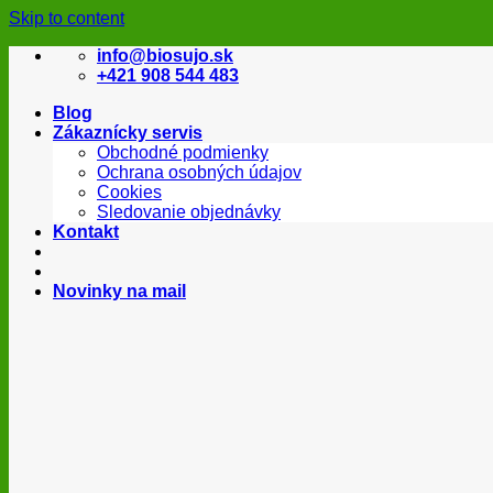
Skip to content
info@biosujo.sk
+421 908 544 483
Blog
Zákaznícky servis
Obchodné podmienky
Ochrana osobných údajov
Cookies
Sledovanie objednávky
Kontakt
Novinky na mail