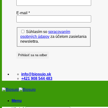
E-mail
*
Súhlasím so
spracovaním
osobných údajov
za účelom zasielania
newslettra.
info@biosujo.sk
+421 908 544 483
Menu