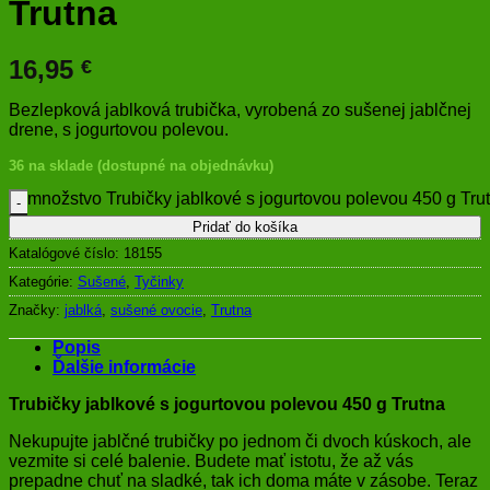
Trutna
16,95
€
Bezlepková jablková trubička, vyrobená zo sušenej jablčnej
drene, s jogurtovou polevou.
36 na sklade (dostupné na objednávku)
množstvo Trubičky jablkové s jogurtovou polevou 450 g Tru
Pridať do košíka
Katalógové číslo:
18155
Kategórie:
Sušené
,
Tyčinky
Značky:
jablká
,
sušené ovocie
,
Trutna
Popis
Ďalšie informácie
Trubičky jablkové s jogurtovou polevou 450 g Trutna
Nekupujte jablčné trubičky po jednom či dvoch kúskoch, ale
vezmite si celé balenie. Budete mať istotu, že až vás
prepadne chuť na sladké, tak ich doma máte v zásobe. Teraz