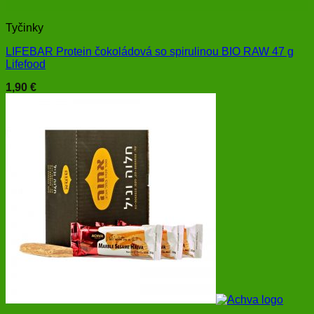
Tyčinky
LIFEBAR Protein čokoládová so spirulinou BIO RAW 47 g
Lifefood
1,90
€