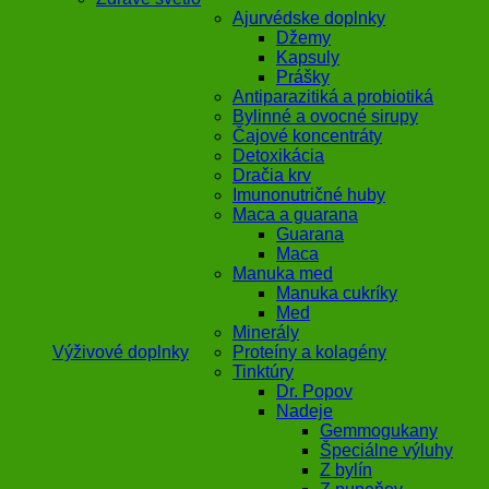
Ajurvédske doplnky
Džemy
Kapsuly
Prášky
Antiparazitiká a probiotiká
Bylinné a ovocné sirupy
Čajové koncentráty
Detoxikácia
Dračia krv
Imunonutričné huby
Maca a guarana
Guarana
Maca
Manuka med
Manuka cukríky
Med
Minerály
Výživové doplnky
Proteíny a kolagény
Tinktúry
Dr. Popov
Nadeje
Gemmogukany
Špeciálne výluhy
Z bylín