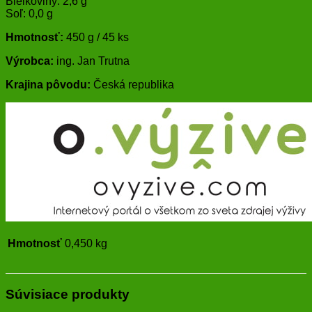
Bielkoviny: 2,6 g
Soľ: 0,0 g
Hmotnosť:
450 g / 45 ks
Výrobca:
ing. Jan Trutna
Krajina pôvodu:
Česká republika
Hmotnosť
0,450 kg
Súvisiace produkty