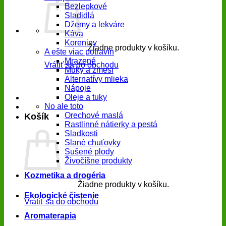
Bezlepkové
Sladidlá
Džemy a lekváre
Káva
Koreniny
Žiadne produkty v košíku.
A ešte viac potravín
Mrazené
Vrátiť sa do obchodu
Múky a zmesi
Alternatívy mlieka
Nápoje
Oleje a tuky
No ale toto
Orechové maslá
Košík
Rastlinné nátierky a pestá
Sladkosti
Slané chuťovky
Sušené plody
Živočíšne produkty
Kozmetika a drogéria
Žiadne produkty v košíku.
Ekologické čistenie
Vrátiť sa do obchodu
Aromaterapia