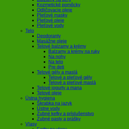
Kozmetické pomôcky
Odličovacie oleje
Pleťové masky
Pleťové oleje
Pleťové vody
Telo
Deodoranty
Masážne oleje
Telové balzamy a krémy
Balzamy a krémy na ruky
Na nohy
Na telo
Pre deti
Telové gély a maslá
Telové a pleťové gély
Telové a pleťové maslá
Telové jogurty a mana
Telové oleje
Ústna hygiena
Škrabka na jazyk
Ústne vody
Zubné kefky a príslušenstvo
Zubné pasty a prášky
Vlasy