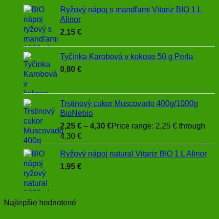
Ryžový nápoj s mandľami Vitariz BIO 1 L
Alinor
2,15
€
Tyčinka Karobová v kokose 50 g Perla
0,80
€
Trstinový cukor Muscovado 400g/1000g
BioNebio
2,25
€
–
4,30
€
Price range: 2,25 € through
4,30 €
Ryžový nápoj natural Vitariz BIO 1 L Alinor
1,95
€
Najlepšie hodnotené