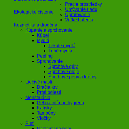
Pracie prostriedky
Umývanie riadu
Ekologické čistenie
Upratovanie
Veľké balenia
Kozmetika a drogéria
Kúpanie a sprchovanie
Kúpeľ
Mydlá
Tekuté mydlá
Tuhé mydlá
Peeling
Sprchovanie
Sprchové gély
Sprchové oleje
Sprchové peny a krémy
Liečivé masti
Dračia krv
Proti bolesti
Menštruácia
Gél na intímnu hygienu
Kalíšky
Tampóny
Vložky
Pleť
Balzamy na pery