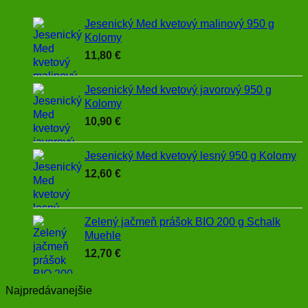
Jesenický Med kvetový malinový 950 g
Kolomy
11,80
€
Jesenický Med kvetový javorový 950 g
Kolomy
10,90
€
Jesenický Med kvetový lesný 950 g Kolomy
12,60
€
Zelený jačmeň prášok BIO 200 g Schalk
Muehle
12,70
€
Najpredávanejšie