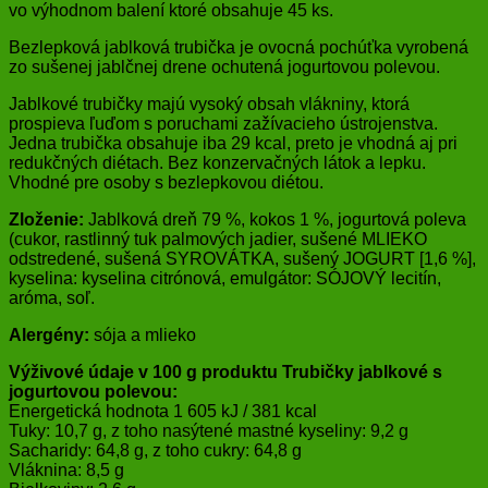
vo výhodnom balení ktoré obsahuje 45 ks.
Bezlepková jablková trubička je ovocná pochúťka vyrobená
zo sušenej jablčnej drene ochutená jogurtovou polevou.
Jablkové trubičky majú vysoký obsah vlákniny, ktorá
prospieva ľuďom s poruchami zažívacieho ústrojenstva.
Jedna trubička obsahuje iba 29 kcal, preto je vhodná aj pri
redukčných diétach. Bez konzervačných látok a lepku.
Vhodné pre osoby s bezlepkovou diétou.
Zloženie:
Jablková dreň 79 %, kokos 1 %, jogurtová poleva
(cukor, rastlinný tuk palmových jadier, sušené MLIEKO
odstredené, sušená SYROVÁTKA, sušený JOGURT [1,6 %],
kyselina: kyselina citrónová, emulgátor: SÓJOVÝ lecitín,
aróma, soľ.
Alergény:
sója a mlieko
Výživové údaje v 100 g produktu Trubičky jablkové s
jogurtovou polevou:
Energetická hodnota 1 605 kJ / 381 kcal
Tuky: 10,7 g, z toho nasýtené mastné kyseliny: 9,2 g
Sacharidy: 64,8 g, z toho cukry: 64,8 g
Vláknina: 8,5 g