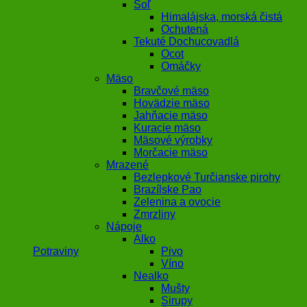
Soľ
Himalájska, morská čistá
Ochutená
Tekuté Dochucovadlá
Ocot
Omáčky
Mäso
Bravčové mäso
Hovädzie mäso
Jahňacie mäso
Kuracie mäso
Mäsové výrobky
Morčacie mäso
Mrazené
Bezlepkové Turčianske pirohy
Brazílske Pao
Zelenina a ovocie
Zmrzliny
Nápoje
Alko
Potraviny
Pivo
Víno
Nealko
Mušty
Sirupy