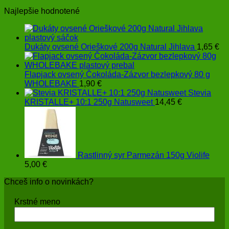
through
Najlepšie hodnotené
4,30 €
Dukáty ovsené Orieškové 200g Natural Jihlava
1,65
€
Flapjack ovsený Čokoláda-Zázvor bezlepkový 80 g
WHOLEBAKE
1,90
€
Stevia
KRISTALLE+ 10:1 250g Natusweet
14,45
€
Rastlinný syr Parmezán 150g Violife
5,00
€
Chceš info o novinkách?
Krstné meno