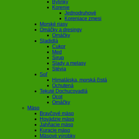
Bylinky
Korenie
Jednodruhové
Koreniace zmesi
Morské riasy
Omáčky a dresingy
Omáčky
Sladidlá
Cukor
Med
Sirup
Slady a melasy
Stévia
Soľ
Himalájska, morská čistá
Ochutená
Tekuté Dochucovadlá
Ocot
Omáčky
Mäso
Bravčové mäso
Hovädzie mäso
Jahňacie mäso
Kuracie mäso
Mäsové výrobky