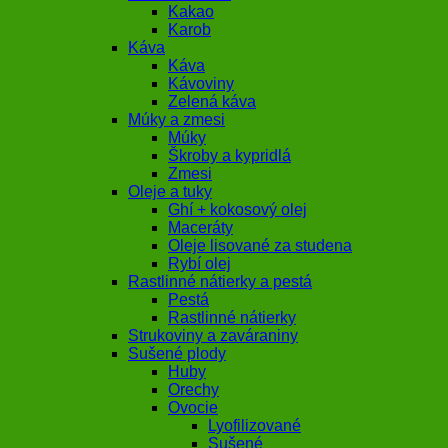
Kakao
Karob
Káva
Káva
Kávoviny
Zelená káva
Múky a zmesi
Múky
Škroby a kypridlá
Zmesi
Oleje a tuky
Ghí + kokosový olej
Maceráty
Oleje lisované za studena
Rybí olej
Rastlinné nátierky a pestá
Pestá
Rastlinné nátierky
Strukoviny a zaváraniny
Sušené plody
Huby
Orechy
Ovocie
Lyofilizované
Sušené