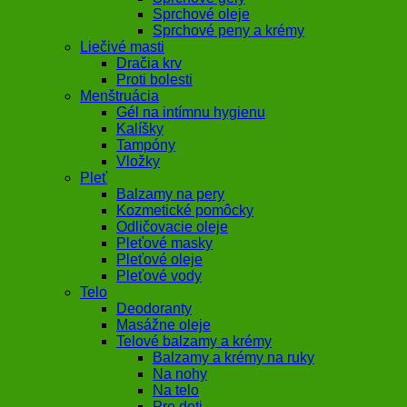
Sprchové oleje
Sprchové peny a krémy
Liečivé masti
Dračia krv
Proti bolesti
Menštruácia
Gél na intímnu hygienu
Kalíšky
Tampóny
Vložky
Pleť
Balzamy na pery
Kozmetické pomôcky
Odličovacie oleje
Pleťové masky
Pleťové oleje
Pleťové vody
Telo
Deodoranty
Masážne oleje
Telové balzamy a krémy
Balzamy a krémy na ruky
Na nohy
Na telo
Pre deti