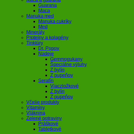
Guarana
Maca
Manuka med
Manuka cukríky
Med
Minerály
Proteíny a kolagény
Tinktúry
Dr. Popov
Nadeje
Gemmogukany
Špeciálne výluhy
Z bylín
Z pupeňov
Serafín
Viaczložkové
Z bylín
Z pupeňov
Včelie produkty
Vitamíny
Vláknina
Zelené potraviny
Práškové
Tabletkové