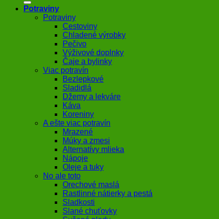
Potraviny
Potraviny
Cestoviny
Chladené výrobky
Pečivo
Výživové doplnky
Čaje a bylinky
Viac potravín
Bezlepkové
Sladidlá
Džemy a lekváre
Káva
Koreniny
A ešte viac potravín
Mrazené
Múky a zmesi
Alternatívy mlieka
Nápoje
Oleje a tuky
No ale toto
Orechové maslá
Rastlinné nátierky a pestá
Sladkosti
Slané chuťovky