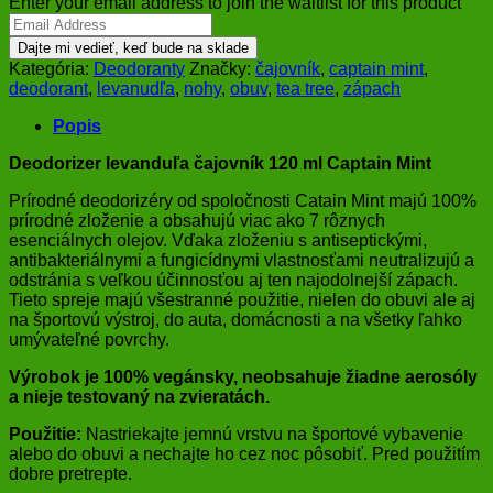
Enter your email address to join the waitlist for this product
Dajte mi vedieť, keď bude na sklade
Kategória:
Deodoranty
Značky:
čajovník
,
captain mint
,
deodorant
,
levanudľa
,
nohy
,
obuv
,
tea tree
,
zápach
Popis
Deodorizer levanduľa čajovník 120 ml Captain Mint
Prírodné deodorizéry od spoločnosti Catain Mint majú 100%
prírodné zloženie a obsahujú viac ako 7 rôznych
esenciálnych olejov. Vďaka zloženiu s antiseptickými,
antibakteriálnymi a fungicídnymi vlastnosťami neutralizujú a
odstránia s veľkou účinnosťou aj ten najodolnejší zápach.
Tieto spreje majú všestranné použitie, nielen do obuvi ale aj
na športovú výstroj, do auta, domácnosti a na všetky ľahko
umývateľné povrchy.
Výrobok je 100% vegánsky, neobsahuje žiadne aerosóly
a nieje testovaný na zvieratách.
Použitie:
Nastriekajte jemnú vrstvu na športové vybavenie
alebo do obuvi a nechajte ho cez noc pôsobiť. Pred použitím
dobre pretrepte.