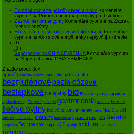
Najnovšie v blogoch
Prírodná ochrana pokožky pred slnkom
Komentáre
vypnuté
na Prírodná ochrana pokožky pred slnkom
Zázrak menom enzýmy
Komentáre vypnuté
na Zázrak
menom enzýmy
Ako slová a myšlienky ovplyvňujú zdravie
Komentáre
vypnuté
na Ako slová a myšlienky ovplyvňujú zdravie
07
jún
Superpotravina CHIA SEMIENKA
Komentáre vypnuté
na Superpotravina CHIA SEMIENKA
Značky produktov
bez cukru
ajurvéda
antioxidačný
antibakteriálny
bezgluténové
bezlaktózové
bio
bezlepkové
bielkoviny
bylinný čaj
cestoviny
Biopurus
gastronómia
imunita
korenie
dýchacie cesty
Everest Ayurveda
liečivé byliny
Naděje
olej
liečivé pupene
minerály
múka
Serafin
proteíny
raw
provita
ryža
omega3
PROBIO CZ
protizápalový
tinktúra
Sonnentor
sypaný čaj
trávenie
sója
Soaphoria
vegan
čokoláda