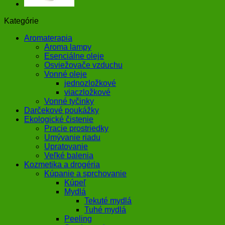
Kategórie
Aromaterapia
Aroma lampy
Esenciálne oleje
Osviežovače vzduchu
Vonné oleje
jednozložkové
viaczložkové
Vonné tyčinky
Darčekové poukážky
Ekologické čistenie
Pracie prostriedky
Umývanie riadu
Upratovanie
Veľké balenia
Kozmetika a drogéria
Kúpanie a sprchovanie
Kúpeľ
Mydlá
Tekuté mydlá
Tuhé mydlá
Peeling