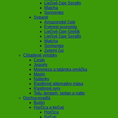
Liečivé čaje Serafin
Matcha
Sonnentor
Sypané
Amazonské čaje
Everest ayurveda
Liečivé čaje Grešík
Liečivé čaje Serafín
Matcha
Sonnentor
Zelený čaj
Chladené výrobky
Cesto
Jogurty
Majonéza a tatárska omáčka
Maslo
Nátierky
Rastlinné alternatívy mäsa
Rastlinné syry
Tofu, tempeh, seitan a natto
Dochucovadlá
Bujón
Horčica a kečup
Horčica
Kečup