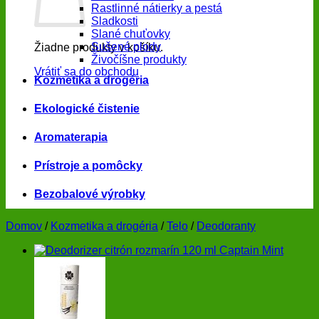
Rastlinné nátierky a pestá
Sladkosti
Slané chuťovky
Sušené plody
Žiadne produkty v košíku.
Živočíšne produkty
Vrátiť sa do obchodu
Kozmetika a drogéria
Ekologické čistenie
Aromaterapia
Prístroje a pomôcky
Bezobalové výrobky
Domov
/
Kozmetika a drogéria
/
Telo
/
Deodoranty