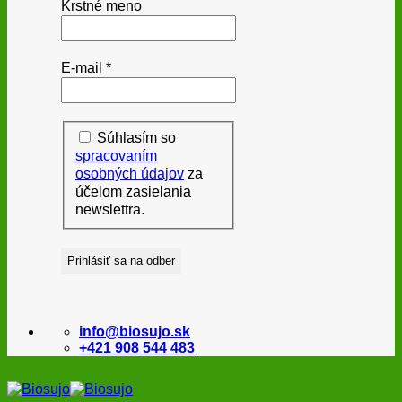
Krstné meno
E-mail
*
Súhlasím so
spracovaním
osobných údajov
za
účelom zasielania
newslettra.
info@biosujo.sk
+421 908 544 483