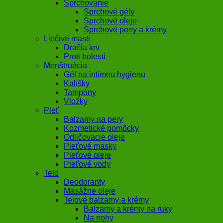
Sprchovanie
Sprchové gély
Sprchové oleje
Sprchové peny a krémy
Liečivé masti
Dračia krv
Proti bolesti
Menštruácia
Gél na intímnu hygienu
Kalíšky
Tampóny
Vložky
Pleť
Balzamy na pery
Kozmetické pomôcky
Odličovacie oleje
Pleťové masky
Pleťové oleje
Pleťové vody
Telo
Deodoranty
Masážne oleje
Telové balzamy a krémy
Balzamy a krémy na ruky
Na nohy