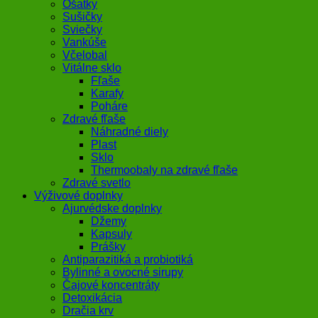
Ošatky
Sušičky
Sviečky
Vankúše
Včelobal
Vitálne sklo
Fľaše
Karafy
Poháre
Zdravé fľaše
Náhradné diely
Plast
Sklo
Thermoobaly na zdravé fľaše
Zdravé svetlo
Výživové doplnky
Ajurvédske doplnky
Džemy
Kapsuly
Prášky
Antiparazitiká a probiotiká
Bylinné a ovocné sirupy
Čajové koncentráty
Detoxikácia
Dračia krv