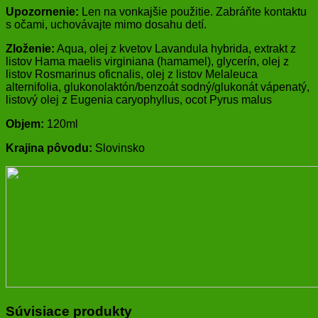
Upozornenie:
Len na vonkajšie použitie. Zabráňte kontaktu
s očami, uchovávajte mimo dosahu detí.
Zloženie:
Aqua, olej z kvetov Lavandula hybrida, extrakt z
listov Hama maelis virginiana (hamamel), glycerín, olej z
listov Rosmarinus oficnalis, olej z listov Melaleuca
alternifolia, glukonolaktón/benzoát sodný/glukonát vápenatý,
listový olej z Eugenia caryophyllus, ocot Pyrus malus
Objem:
120ml
Krajina pôvodu:
Slovinsko
Súvisiace produkty