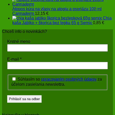
Atopos kúra na vlasy na atopiu a psoriázu 100 ml
Cannaderm
12,15
€
Chia
kaša Jablko + škorica bez lepku 65 g Semix
0,85
€
Chceš info o novinkách?
Krstné meno
E-mail
*
Súhlasím so
spracovaním osobných údajov
za
účelom zasielania newslettra.