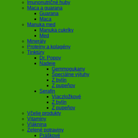
Imunonutričné huby
Maca a guarana
Guarana
Maca
Manuka med
Manuka cukríky
Med
Minerály
Proteíny a kolagény
Tinktúry
Dr. Popov
Nadeje
Gemmogukany
Špeciálne výluhy
Z bylín
Z pupeňov
Serafín
Viaczložkové
Z bylín
Z pupeňov
Včelie produkty
Vitamíny
Vláknina
Zelené potraviny
Práškové