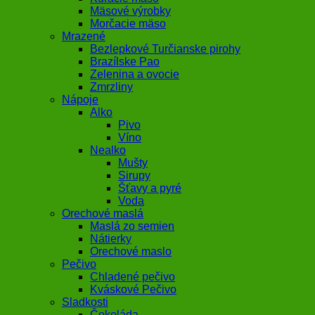
Mäsové výrobky
Morčacie mäso
Mrazené
Bezlepkové Turčianske pirohy
Brazílske Pao
Zelenina a ovocie
Zmrzliny
Nápoje
Alko
Pivo
Víno
Nealko
Mušty
Sirupy
Šťavy a pyré
Voda
Orechové maslá
Maslá zo semien
Nátierky
Orechové maslo
Pečivo
Chladené pečivo
Kváskové Pečivo
Sladkosti
Čokoláda