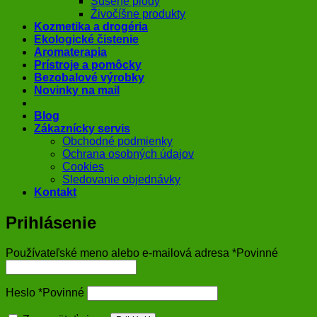
Sušené plody
Živočíšne produkty
Kozmetika a drogéria
Ekologické čistenie
Aromaterapia
Prístroje a pomôcky
Bezobalové výrobky
Novinky na mail
Blog
Zákaznícky servis
Obchodné podmienky
Ochrana osobných údajov
Cookies
Sledovanie objednávky
Kontakt
Prihlásenie
Používateľské meno alebo e-mailová adresa
*
Povinné
Heslo
*
Povinné