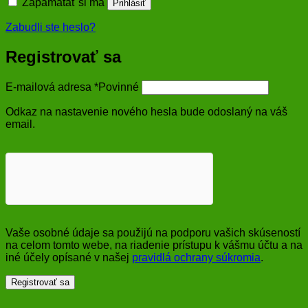
Zapamätať si ma
Prihlásiť
Zabudli ste heslo?
Registrovať sa
E-mailová adresa
*
Povinné
Odkaz na nastavenie nového hesla bude odoslaný na váš
email.
Vaše osobné údaje sa použijú na podporu vašich skúseností
na celom tomto webe, na riadenie prístupu k vášmu účtu a na
iné účely opísané v našej
pravidlá ochrany súkromia
.
Registrovať sa