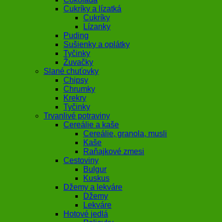
Cukríky a lízatká
Cukríky
Lízanky
Puding
Sušienky a oplátky
Tyčinky
Žuvačky
Slané chuťovky
Chipsy
Chrumky
Krekry
Tyčinky
Trvanlivé potraviny
Cereálie a kaše
Cereálie, granola, musli
Kaše
Raňajkové zmesi
Cestoviny
Bulgur
Kuskus
Džemy a lekváre
Džemy
Lekváre
Hotové jedlá