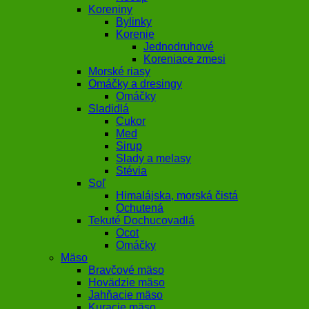
Koreniny
Bylinky
Korenie
Jednodruhové
Koreniace zmesi
Morské riasy
Omáčky a dresingy
Omáčky
Sladidlá
Cukor
Med
Sirup
Slady a melasy
Stévia
Soľ
Himalájska, morská čistá
Ochutená
Tekuté Dochucovadlá
Ocot
Omáčky
Mäso
Bravčové mäso
Hovädzie mäso
Jahňacie mäso
Kuracie mäso