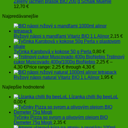
Zelený jačmeň prášok BIO 200 g Schalk Muehle
12,70
€
Najpredávanejšie
Ryžový nápoj s mandľami Vitariz BIO 1 L Alinor
2,15
€
Tyčinka Karobová v kokose 50 g Perla
0,80
€
Trstinový
cukor Muscovado 400g/1000g BioNebio
2,25
€
–
4,30
€
Price range: 2,25 € through 4,30 €
Ryžový nápoj natural Vitariz BIO 1 L Alinor
1,95
€
Najlepšie hodnotené
Lízanka chilli 8g beeLoL
0,00
€
Tyčinky Pizza so syrom a olivovým olejom BIO
Demeter 75g Mogli
2,35
€