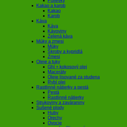
Polievky
Kakao a karob
Kakao
Karob
Káva
Káva
Kávoviny
Zelená káva
Múky a zmesi
Múky
Škroby a kypridlá
Zmesi
Oleje a tuky
Ghí + kokosový olej
Maceráty
Oleje lisované za studena
Rybí olej
Rastlinné nátierky a pestá
Pestá
Rastlinné nátierky
Strukoviny a zaváraniny
Sušené plody
Huby
Orechy
Ovocie