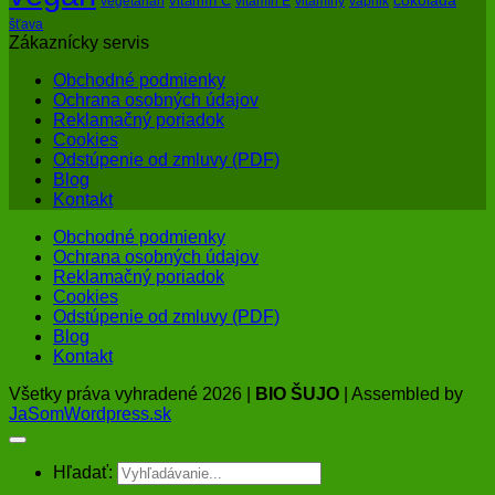
vitamín C
vegetarián
vitamín E
vitamíny
vápnik
šťava
Zákaznícky servis
Obchodné podmienky
Ochrana osobných údajov
Reklamačný poriadok
Cookies
Odstúpenie od zmluvy (PDF)
Blog
Kontakt
Obchodné podmienky
Ochrana osobných údajov
Reklamačný poriadok
Cookies
Odstúpenie od zmluvy (PDF)
Blog
Kontakt
Všetky práva vyhradené 2026 |
BIO ŠUJO
| Assembled by
JaSomWordpress.sk
Hľadať: