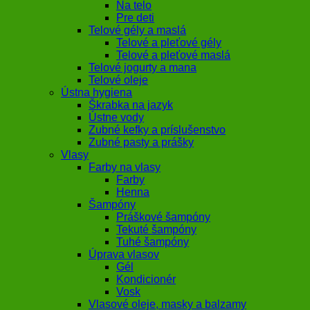
Na telo
Pre deti
Telové gély a maslá
Telové a pleťové gély
Telové a pleťové maslá
Telové jogurty a mana
Telové oleje
Ústna hygiena
Škrabka na jazyk
Ústne vody
Zubné kefky a príslušenstvo
Zubné pasty a prášky
Vlasy
Farby na vlasy
Farby
Henna
Šampóny
Práškové šampóny
Tekuté šampóny
Tuhé šampóny
Úprava vlasov
Gél
Kondicionér
Vosk
Vlasové oleje, masky a balzamy