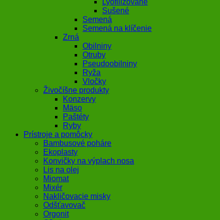
Lyofilizované
Sušené
Semená
Semená na klíčenie
Zrná
Obilniny
Otruby
Pseudoobilniny
Ryža
Vločky
Živočíšne produkty
Konzervy
Mäso
Paštéty
Ryby
Prístroje a pomôcky
Bambusové poháre
Ekoplasty
Konvičky na výplach nosa
Lis na olej
Miomat
Mixér
Nakličovacie misky
Odšťavovač
Orgonit