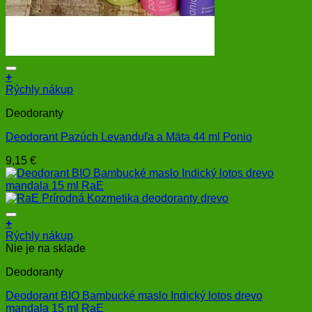
+
Rýchly nákup
Deodoranty
Deodorant Pazúch Levanduľa a Mäta 44 ml Ponio
9,15
€
+
Rýchly nákup
Nie je na sklade
Deodoranty
Deodorant BIO Bambucké maslo Indický lotos drevo
mandala 15 ml RaE