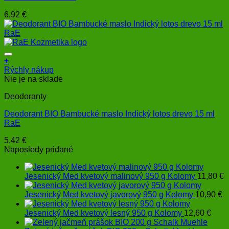
6,92
€
+
Rýchly nákup
Nie je na sklade
Deodoranty
Deodorant BIO Bambucké maslo Indický lotos drevo 15 ml
RaE
5,42
€
Naposledy pridané
Jesenický Med kvetový malinový 950 g Kolomy
11,80
€
Jesenický Med kvetový javorový 950 g Kolomy
10,90
€
Jesenický Med kvetový lesný 950 g Kolomy
12,60
€