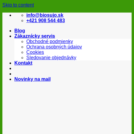
Skip to content
info@biosujo.sk
+421 908 544 483
Blog
Zákaznícky servis
Obchodné podmienky
Ochrana osobných údajov
Cookies
Sledovanie objednávky
Kontakt
Novinky na mail