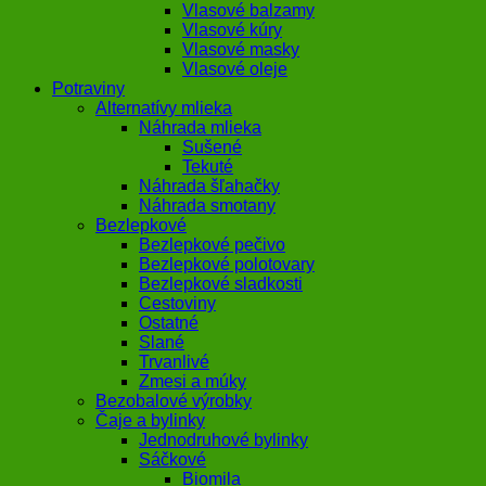
Vlasové balzamy
Vlasové kúry
Vlasové masky
Vlasové oleje
Potraviny
Alternatívy mlieka
Náhrada mlieka
Sušené
Tekuté
Náhrada šľahačky
Náhrada smotany
Bezlepkové
Bezlepkové pečivo
Bezlepkové polotovary
Bezlepkové sladkosti
Cestoviny
Ostatné
Slané
Trvanlivé
Zmesi a múky
Bezobalové výrobky
Čaje a bylinky
Jednodruhové bylinky
Sáčkové
Biomila