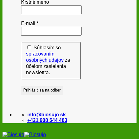
Krstné meno
E-mail
*
Súhlasím so
spracovaním
osobných údajov
za
účelom zasielania
newslettra.
info@biosujo.sk
+421 908 544 483