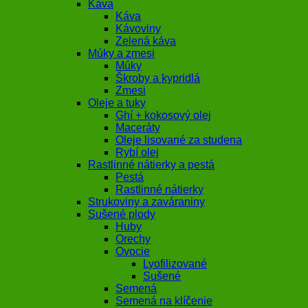
Káva
Káva
Kávoviny
Zelená káva
Múky a zmesi
Múky
Škroby a kypridlá
Zmesi
Oleje a tuky
Ghí + kokosový olej
Maceráty
Oleje lisované za studena
Rybí olej
Rastlinné nátierky a pestá
Pestá
Rastlinné nátierky
Strukoviny a zaváraniny
Sušené plody
Huby
Orechy
Ovocie
Lyofilizované
Sušené
Semená
Semená na klíčenie