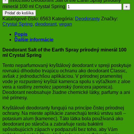
množstvo Deodorant Salt of the Earth Spray prírodný
minerál 100 ml Crystal Spring
Pridať do košíka
Katalógové číslo:
6563
Kategória:
Deodoranty
Značky:
Crystal Spring
,
deodorant
,
vegan
Popis
Ďalšie informácie
Deodorant Salt of the Earth Spray prírodný minerál 100
ml Crystal Spring
Tento neparfumovaný kryštálový deodorant v spreji poskytuje
rovnakú dlhodobo trvajúcu ochranu ako deodorant Classic,
avšak z jednoduchšou aplikáciou. V prírodnej pramenitej
vode je rozpustený kryštál kamenca spolu s výťažkom z aloe
vera a rastliny zemolez japonský (lonicera japonica).
Deodorant neobsahuje žiadne chemické látky, parfumy a ani
iné prímesy.
Kryštálové deodoranty fungujú na princípe čistej prírodnej
ochrany. Na mieste aplikácie zanechajú tenkú vrstvu soli –
potasium alum (kamenec). Táto látka bola používaná ako
deodorant po stáročia a zabraňuje rastu baktérii
spôsobujúcich zápach v podpazuší bez toho, aby Vám