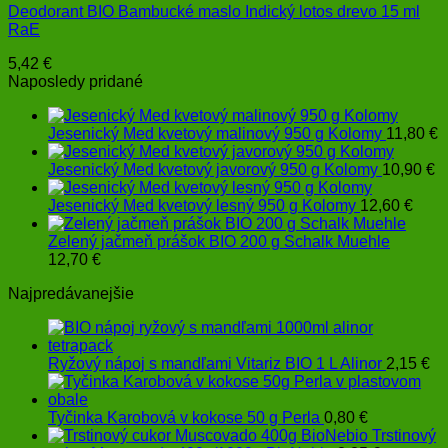
Deodorant BIO Bambucké maslo Indický lotos drevo 15 ml
RaE
5,42
€
Naposledy pridané
Jesenický Med kvetový malinový 950 g Kolomy
11,80
€
Jesenický Med kvetový javorový 950 g Kolomy
10,90
€
Jesenický Med kvetový lesný 950 g Kolomy
12,60
€
Zelený jačmeň prášok BIO 200 g Schalk Muehle
12,70
€
Najpredávanejšie
Ryžový nápoj s mandľami Vitariz BIO 1 L Alinor
2,15
€
Tyčinka Karobová v kokose 50 g Perla
0,80
€
Trstinový