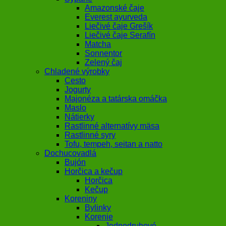
Amazonské čaje
Everest ayurveda
Liečivé čaje Grešík
Liečivé čaje Serafín
Matcha
Sonnentor
Zelený čaj
Chladené výrobky
Cesto
Jogurty
Majonéza a tatárska omáčka
Maslo
Nátierky
Rastlinné alternatívy mäsa
Rastlinné syry
Tofu, tempeh, seitan a natto
Dochucovadlá
Bujón
Horčica a kečup
Horčica
Kečup
Koreniny
Bylinky
Korenie
Jednodruhové