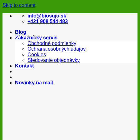
Skip to content
info@biosujo.sk
+421 908 544 483
Blog
Zákaznícky servis
Obchodné podmienky
Ochrana osobných údajov
Cookies
Sledovanie objednávky
Kontakt
Novinky na mail