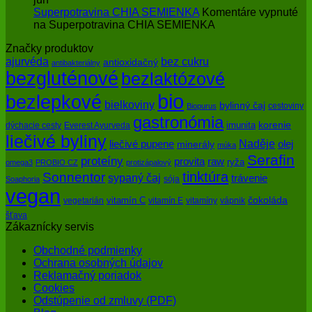
Superpotravina CHIA SEMIENKA
Komentáre vypnuté
na Superpotravina CHIA SEMIENKA
Značky produktov
bez cukru
ajurvéda
antioxidačný
antibakteriálny
bezgluténové
bezlaktózové
bio
bezlepkové
bielkoviny
bylinný čaj
cestoviny
Biopurus
gastronómia
imunita
korenie
dýchacie cesty
Everest Ayurveda
liečivé byliny
Naděje
olej
liečivé pupene
minerály
múka
Serafin
proteíny
raw
provita
ryža
omega3
PROBIO CZ
protizápalový
tinktúra
Sonnentor
sypaný čaj
trávenie
sója
Soaphoria
vegan
čokoláda
vitamín C
vegetarián
vitamín E
vitamíny
vápnik
šťava
Zákaznícky servis
Obchodné podmienky
Ochrana osobných údajov
Reklamačný poriadok
Cookies
Odstúpenie od zmluvy (PDF)