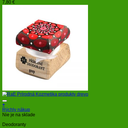
7,80
€
+
Rýchly nákup
Nie je na sklade
Deodoranty