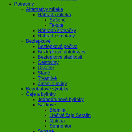
Potraviny
Alternatívy mlieka
Náhrada mlieka
Sušené
Tekuté
Náhrada šľahačky
Náhrada smotany
Bezlepkové
Bezlepkové pečivo
Bezlepkové polotovary
Bezlepkové sladkosti
Cestoviny
Ostatné
Slané
Trvanlivé
Zmesi a múky
Bezobalové výrobky
Čaje a bylinky
Jednodruhové bylinky
Sáčkové
Biomila
Liečivé čaje Serafin
Matcha
Sonnentor
Sypané