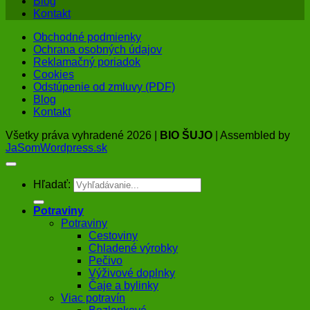
Blog
Kontakt
Obchodné podmienky
Ochrana osobných údajov
Reklamačný poriadok
Cookies
Odstúpenie od zmluvy (PDF)
Blog
Kontakt
Všetky práva vyhradené 2026 |
BIO ŠUJO
| Assembled by
JaSomWordpress.sk
Hľadať:
Potraviny
Potraviny
Cestoviny
Chladené výrobky
Pečivo
Výživové doplnky
Čaje a bylinky
Viac potravín