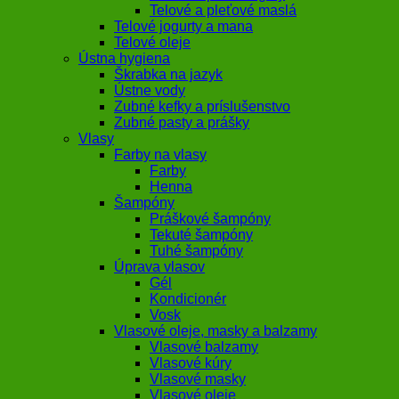
Telové a pleťové maslá
Telové jogurty a mana
Telové oleje
Ústna hygiena
Škrabka na jazyk
Ústne vody
Zubné kefky a príslušenstvo
Zubné pasty a prášky
Vlasy
Farby na vlasy
Farby
Henna
Šampóny
Práškové šampóny
Tekuté šampóny
Tuhé šampóny
Úprava vlasov
Gél
Kondicionér
Vosk
Vlasové oleje, masky a balzamy
Vlasové balzamy
Vlasové kúry
Vlasové masky
Vlasové oleje