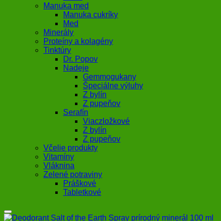
Manuka med
Manuka cukríky
Med
Minerály
Proteíny a kolagény
Tinktúry
Dr. Popov
Nadeje
Gemmogukany
Špeciálne výluhy
Z bylín
Z pupeňov
Serafín
Viaczložkové
Z bylín
Z pupeňov
Včelie produkty
Vitamíny
Vláknina
Zelené potraviny
Práškové
Tabletkové