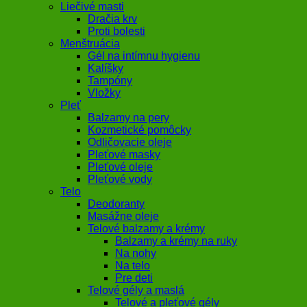
Liečivé masti
Dračia krv
Proti bolesti
Menštruácia
Gél na intímnu hygienu
Kalíšky
Tampóny
Vložky
Pleť
Balzamy na pery
Kozmetické pomôcky
Odličovacie oleje
Pleťové masky
Pleťové oleje
Pleťové vody
Telo
Deodoranty
Masážne oleje
Telové balzamy a krémy
Balzamy a krémy na ruky
Na nohy
Na telo
Pre deti
Telové gély a maslá
Telové a pleťové gély