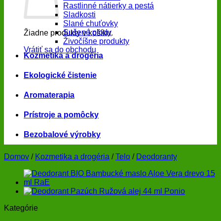
Rastlinné nátierky a pestá
Sladkosti
Slané chuťovky
Sušené plody
Žiadne produkty v košíku.
Živočíšne produkty
Vrátiť sa do obchodu
Kozmetika a drogéria
Ekologické čistenie
Aromaterapia
Prístroje a pomôcky
Bezobalové výrobky
Domov
/
Kozmetika a drogéria
/
Telo
/
Deodoranty
Kategórie