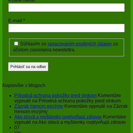
Krstné meno
E-mail
*
Súhlasím so
spracovaním osobných údajov
za
účelom zasielania newslettra.
Najnovšie v blogoch
Prírodná ochrana pokožky pred slnkom
Komentáre
vypnuté
na Prírodná ochrana pokožky pred slnkom
Zázrak menom enzýmy
Komentáre vypnuté
na Zázrak
menom enzýmy
Ako slová a myšlienky ovplyvňujú zdravie
Komentáre
vypnuté
na Ako slová a myšlienky ovplyvňujú zdravie
07
jún