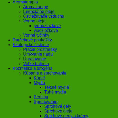
Aromaterapia
Aroma lampy
Esenciálne oleje
Osviežovače vzduchu
Vonné oleje
jednozložkové
viaczložkové
Vonné tyčinky
Darčekové poukážky
Ekologické čistenie
Pracie prostriedky
Umývanie riadu
Upratovanie
Veľké balenia
Kozmetika a drogéria
Kúpanie a sprchovanie
Kúpeľ
Mydlá
Tekuté mydlá
Tuhé mydlá
Peeling
Sprchovanie
Sprchové gély
Sprchové oleje
Sprchové peny a krémy