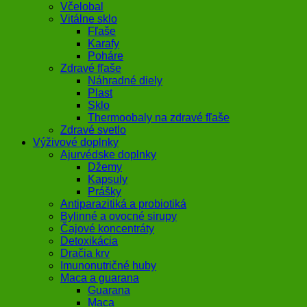
Včelobal
Vitálne sklo
Fľaše
Karafy
Poháre
Zdravé fľaše
Náhradné diely
Plast
Sklo
Thermoobaly na zdravé fľaše
Zdravé svetlo
Výživové doplnky
Ajurvédske doplnky
Džemy
Kapsuly
Prášky
Antiparazitiká a probiotiká
Bylinné a ovocné sirupy
Čajové koncentráty
Detoxikácia
Dračia krv
Imunonutričné huby
Maca a guarana
Guarana
Maca