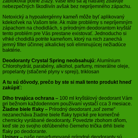
zablokoval potné žľazy. Vaše telo sa aj naďalej zbavuje
nebezpečných škodlivín avšak bez nepríjemného zápachu.
Netoxický a hypoalergénny kameň môže byť aplikovaný
kdekoľvek na Vašom tele. Ak máte problémy s nepríjemným
zápachom na chodidlách, s prírodným deodorantom kryštáľ
tento problém pre Vás prestane existovať. Jednoducho si
vlhké chodidlá potrite kameňom, ktorý na nich zanechá
jemný filter účinnej alkalickej soli eliminujúcej nežiadúce
baktérie.
Deodoranty Crystal Spring neobsahujú:
Alumínium
Chlorohydrát, parabény, alkohol, parfumy, minerálne oleje,
propelanty (stlačené plyny v spreji), triklosan
A tu sú dôvody, prečo by ste si mali tento produkt hneď
zakúpiť:
Dlho trvajúca ochrana –
100 ml kryštálový deodorant Vám
pri bežnom každodennom používaní vystačí cca 3 mesiace.
Žiadne biele fľaky –
Prírodný deodorant „soľ zeme“
nezanecháva žiadne biele fľaky typické pre komerčné
chemicky vyrábané deodoranty. Povedzte zbohom dňom,
keď ste zo svojho obľúbeného čierneho trička drhli biele
fľaky po deodorante.
Unisex –
naše neparfumované prírodné deodoranty sú