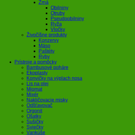
Zrná
Obilniny
Otruby
Pseudoobilniny
Ryža
Vločky
Živočíšne produkty
Konzervy
Mäso
Paštéty
Ryby
Prístroje a pomôcky
Bambusové poháre
Ekoplasty
Konvičky na výplach nosa
Lis na olej
Miomat
Mixér
Nakličovacie misky
Odšťavovač
Orgonit
Ošatky
Sušičky
Sviečky
Vankúše