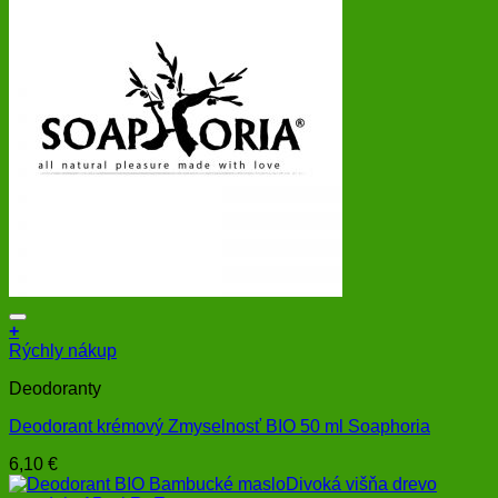
+
Rýchly nákup
Deodoranty
Deodorant krémový Zmyselnosť BIO 50 ml Soaphoria
6,10
€