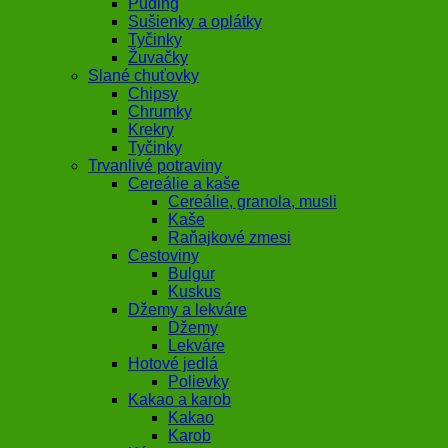
Puding
Sušienky a oplátky
Tyčinky
Žuvačky
Slané chuťovky
Chipsy
Chrumky
Krekry
Tyčinky
Trvanlivé potraviny
Cereálie a kaše
Cereálie, granola, musli
Kaše
Raňajkové zmesi
Cestoviny
Bulgur
Kuskus
Džemy a lekváre
Džemy
Lekváre
Hotové jedlá
Polievky
Kakao a karob
Kakao
Karob