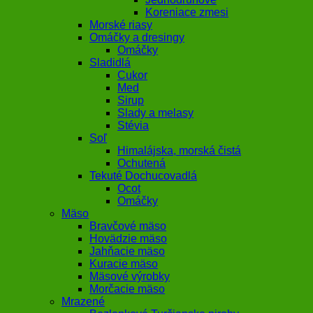
Koreniace zmesi
Morské riasy
Omáčky a dresingy
Omáčky
Sladidlá
Cukor
Med
Sirup
Slady a melasy
Stévia
Soľ
Himalájska, morská čistá
Ochutená
Tekuté Dochucovadlá
Ocot
Omáčky
Mäso
Bravčové mäso
Hovädzie mäso
Jahňacie mäso
Kuracie mäso
Mäsové výrobky
Morčacie mäso
Mrazené