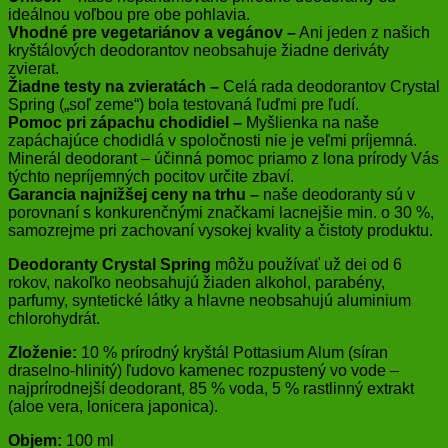
ideálnou voľbou pre obe pohlavia.
Vhodné pre vegetariánov a vegánov –
Ani jeden z našich
kryštálových deodorantov neobsahuje žiadne deriváty
zvierat.
Žiadne testy na zvieratách –
Celá rada deodorantov Crystal
Spring („soľ zeme“) bola testovaná ľuďmi pre ľudí.
Pomoc pri zápachu chodidiel –
Myšlienka na naše
zapáchajúce chodidlá v spoločnosti nie je veľmi príjemná.
Minerál deodorant – účinná pomoc priamo z lona prírody Vás
týchto nepríjemných pocitov určite zbaví.
Garancia najnižšej ceny na trhu –
naše deodoranty sú v
porovnaní s konkurenčnými značkami lacnejšie min. o 30 %,
samozrejme pri zachovaní vysokej kvality a čistoty produktu.
Deodoranty Crystal Spring
môžu používať už dei od 6
rokov, nakoľko neobsahujú žiaden alkohol, parabény,
parfumy, syntetické látky a hlavne neobsahujú aluminium
chlorohydrát.
Zloženie:
10 % prírodný kryštál Pottasium Alum (síran
draselno-hlinitý) ľudovo kamenec rozpustený vo vode –
najprírodnejší deodorant, 85 % voda, 5 % rastlinný extrakt
(aloe vera, lonicera japonica).
Objem:
100 ml