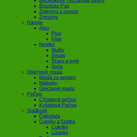
Bezlepkové Turčianske pirohy
Brazílske Pao
Zelenina a ovocie
Zmrzliny
Nápoje
Alko
Pivo
Víno
Nealko
Mušty
Sirupy
Šťavy a pyré
Voda
Orechové maslá
Maslá zo semien
Nátierky
Orechové maslo
Pečivo
Chladené pečivo
Kváskové Pečivo
Sladkosti
Čokoláda
Cukríky a lízatká
Cukríky
Lízanky