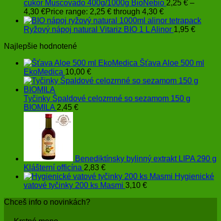
cukor Muscovado 400g/1000g BioNebio
2,25
€
–
4,30
€
Price range: 2,25 € through 4,30 €
Ryžový nápoj natural Vitariz BIO 1 L Alinor
1,95
€
Najlepšie hodnotené
Šťava Aloe 500 ml
EkoMedica
10,00
€
Tyčinky Špaldové celozrnné so sezamom 150 g
BIOMILA
2,45
€
Benediktínsky bylinný extrakt LIPA 290 g
Klášterní officína
2,83
€
Hygienické
vatové tyčinky 200 ks Masmi
3,10
€
Chceš info o novinkách?