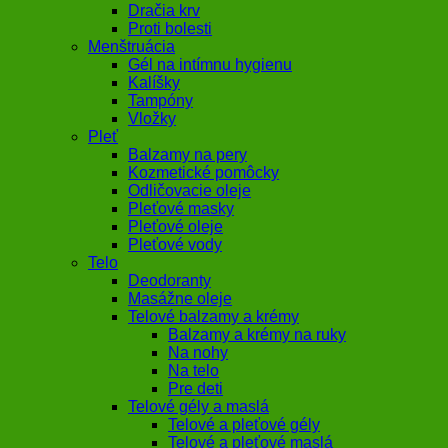
Dračia krv
Proti bolesti
Menštruácia
Gél na intímnu hygienu
Kalíšky
Tampóny
Vložky
Pleť
Balzamy na pery
Kozmetické pomôcky
Odličovacie oleje
Pleťové masky
Pleťové oleje
Pleťové vody
Telo
Deodoranty
Masážne oleje
Telové balzamy a krémy
Balzamy a krémy na ruky
Na nohy
Na telo
Pre deti
Telové gély a maslá
Telové a pleťové gély
Telové a pleťové maslá