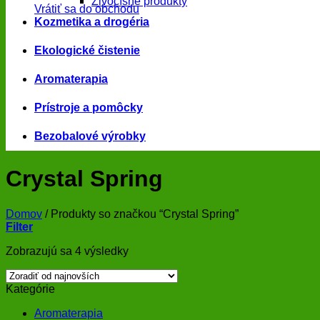
Živočíšne produkty
Vrátiť sa do obchodu
Kozmetika a drogéria
Ekologické čistenie
Aromaterapia
Prístroje a pomôcky
Bezobalové výrobky
Crystal Spring
Domov
/
Produkty so značkou “Crystal Spring”
Filter
Zoradené
Zobrazujú sa 4 výsledky
podľa
najnovších
Kategórie
Aromaterapia