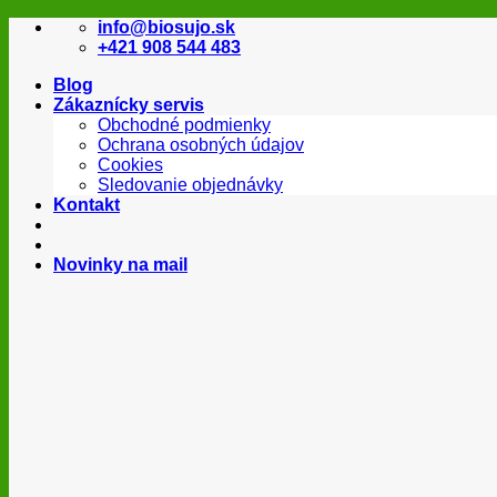
Skip
info@biosujo.sk
to
+421 908 544 483
content
Blog
Zákaznícky servis
Obchodné podmienky
Ochrana osobných údajov
Cookies
Sledovanie objednávky
Kontakt
Novinky na mail