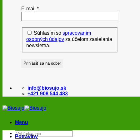
E-mail
*
Súhlasím so
spracovaním
osobných údajov
za účelom zasielania
newslettra.
info@biosujo.sk
+421 908 544 483
Menu
Hľadať:
Potraviny