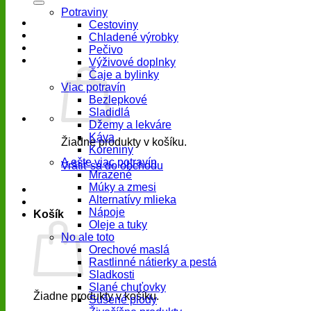
Potraviny
Cestoviny
Chladené výrobky
Pečivo
Výživové doplnky
Čaje a bylinky
Viac potravín
Bezlepkové
Sladidlá
Džemy a lekváre
Káva
Žiadne produkty v košíku.
Koreniny
A ešte viac potravín
Vrátiť sa do obchodu
Mrazené
Múky a zmesi
Alternatívy mlieka
Nápoje
Košík
Oleje a tuky
No ale toto
Orechové maslá
Rastlinné nátierky a pestá
Sladkosti
Slané chuťovky
Žiadne produkty v košíku.
Sušené plody