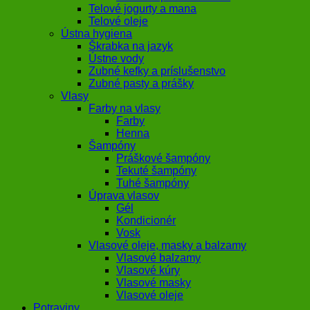
Telové jogurty a mana
Telové oleje
Ústna hygiena
Škrabka na jazyk
Ústne vody
Zubné kefky a príslušenstvo
Zubné pasty a prášky
Vlasy
Farby na vlasy
Farby
Henna
Šampóny
Práškové šampóny
Tekuté šampóny
Tuhé šampóny
Úprava vlasov
Gél
Kondicionér
Vosk
Vlasové oleje, masky a balzamy
Vlasové balzamy
Vlasové kúry
Vlasové masky
Vlasové oleje
Potraviny