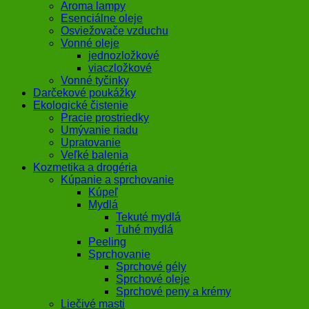
Aroma lampy
Esenciálne oleje
Osviežovače vzduchu
Vonné oleje
jednozložkové
viaczložkové
Vonné tyčinky
Darčekové poukážky
Ekologické čistenie
Pracie prostriedky
Umývanie riadu
Upratovanie
Veľké balenia
Kozmetika a drogéria
Kúpanie a sprchovanie
Kúpeľ
Mydlá
Tekuté mydlá
Tuhé mydlá
Peeling
Sprchovanie
Sprchové gély
Sprchové oleje
Sprchové peny a krémy
Liečivé masti