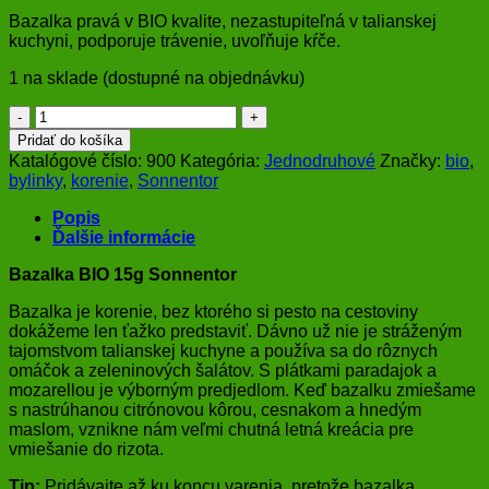
Bazalka pravá v BIO kvalite, nezastupiteľná v talianskej
kuchyni, podporuje trávenie, uvoľňuje kŕče.
1 na sklade (dostupné na objednávku)
množstvo
Bazalka
Pridať do košíka
BIO
Katalógové číslo:
900
Kategória:
Jednodruhové
Značky:
bio
,
15g
bylinky
,
korenie
,
Sonnentor
Sonnentor
Popis
Ďalšie informácie
Bazalka BIO 15g Sonnentor
Bazalka je korenie, bez ktorého si pesto na cestoviny
dokážeme len ťažko predstaviť. Dávno už nie je stráženým
tajomstvom talianskej kuchyne a používa sa do rôznych
omáčok a zeleninových šalátov. S plátkami paradajok a
mozarellou je výborným predjedlom. Keď bazalku zmiešame
s nastrúhanou citrónovou kôrou, cesnakom a hnedým
maslom, vznikne nám veľmi chutná letná kreácia pre
vmiešanie do rizota.
Tip:
Pridávajte až ku koncu varenia, pretože bazalka