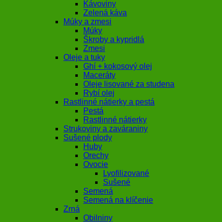
Kávoviny
Zelená káva
Múky a zmesi
Múky
Škroby a kypridlá
Zmesi
Oleje a tuky
Ghí + kokosový olej
Maceráty
Oleje lisované za studena
Rybí olej
Rastlinné nátierky a pestá
Pestá
Rastlinné nátierky
Strukoviny a zaváraniny
Sušené plody
Huby
Orechy
Ovocie
Lyofilizované
Sušené
Semená
Semená na klíčenie
Zrná
Obilniny