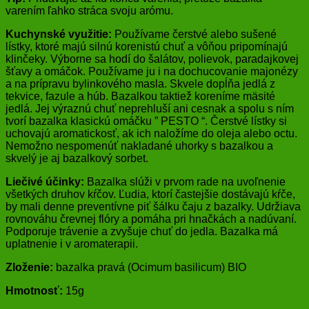
varením ľahko stráca svoju arómu.
Kuchynské využitie:
Používame čerstvé alebo sušené
lístky, ktoré majú silnú korenistú chuť a vôňou pripomínajú
klinčeky. Výborne sa hodí do šalátov, polievok, paradajkovej
šťavy a omáčok. Používame ju i na dochucovanie majonézy
a na prípravu bylinkového masla. Skvele dopĺňa jedlá z
tekvice, fazule a húb. Bazalkou taktiež koreníme mäsité
jedlá. Jej výraznú chuť neprehluší ani cesnak a spolu s ním
tvorí bazalka klasickú omáčku ” PESTO “. Čerstvé lístky si
uchovajú aromatickosť, ak ich naložíme do oleja alebo octu.
Nemožno nespomenúť nakladané uhorky s bazalkou a
skvelý je aj bazalkový sorbet.
Liečivé účinky:
Bazalka slúži v prvom rade na uvoľnenie
všetkých druhov kŕčov. Ľudia, ktorí častejšie dostávajú kŕče,
by mali denne preventívne piť šálku čaju z bazalky. Udržiava
rovnováhu črevnej flóry a pomáha pri hnačkách a nadúvaní.
Podporuje trávenie a zvyšuje chuť do jedla. Bazalka má
uplatnenie i v aromaterapii.
Zloženie:
bazalka pravá (Ocimum basilicum) BIO
Hmotnosť:
15g