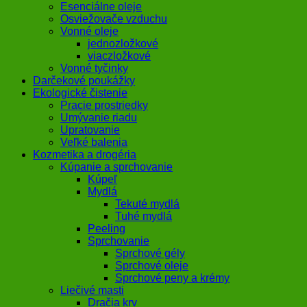
Esenciálne oleje
Osviežovače vzduchu
Vonné oleje
jednozložkové
viaczložkové
Vonné tyčinky
Darčekové poukážky
Ekologické čistenie
Pracie prostriedky
Umývanie riadu
Upratovanie
Veľké balenia
Kozmetika a drogéria
Kúpanie a sprchovanie
Kúpeľ
Mydlá
Tekuté mydlá
Tuhé mydlá
Peeling
Sprchovanie
Sprchové gély
Sprchové oleje
Sprchové peny a krémy
Liečivé masti
Dračia krv