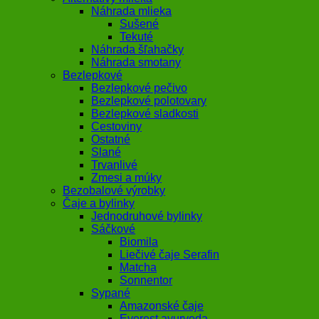
Náhrada mlieka
Sušené
Tekuté
Náhrada šľahačky
Náhrada smotany
Bezlepkové
Bezlepkové pečivo
Bezlepkové polotovary
Bezlepkové sladkosti
Cestoviny
Ostatné
Slané
Trvanlivé
Zmesi a múky
Bezobalové výrobky
Čaje a bylinky
Jednodruhové bylinky
Sáčkové
Biomila
Liečivé čaje Serafin
Matcha
Sonnentor
Sypané
Amazonské čaje
Everest ayurveda