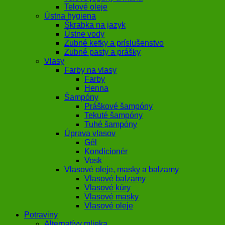
Telové oleje
Ústna hygiena
Škrabka na jazyk
Ústne vody
Zubné kefky a príslušenstvo
Zubné pasty a prášky
Vlasy
Farby na vlasy
Farby
Henna
Šampóny
Práškové šampóny
Tekuté šampóny
Tuhé šampóny
Úprava vlasov
Gél
Kondicionér
Vosk
Vlasové oleje, masky a balzamy
Vlasové balzamy
Vlasové kúry
Vlasové masky
Vlasové oleje
Potraviny
Alternatívy mlieka