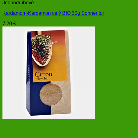
Jednodruhové
Kardamom-Kardamon celý BIO 30g Sonnentor
7,20
€