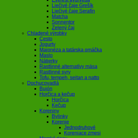
Liečivé čaje Grešík
Liečivé čaje Serafín
Matcha
Sonnentor
Zelený čaj
Chladené výrobky
Cesto
Jogurty
Majonéza a tatárska omáčka
Maslo
Nátierky
Rastlinné alternatívy mäsa
Rastlinné syry
Tofu, tempeh, seitan a natto
Dochucovadlá
Bujón
Horčica a kečup
Horčica
Kečup
Koreniny
Bylinky
Korenie
Jednodruhové
Koreniace zmesi