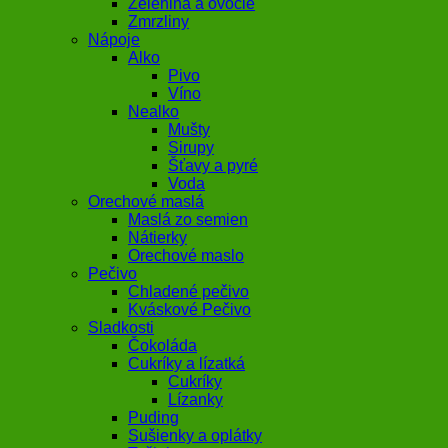
Zelenina a ovocie
Zmrzliny
Nápoje
Alko
Pivo
Víno
Nealko
Mušty
Sirupy
Šťavy a pyré
Voda
Orechové maslá
Maslá zo semien
Nátierky
Orechové maslo
Pečivo
Chladené pečivo
Kváskové Pečivo
Sladkosti
Čokoláda
Cukríky a lízatká
Cukríky
Lízanky
Puding
Sušienky a oplátky