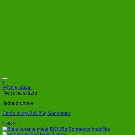
+
Rýchly nákup
Nie je na sklade
Jednodruhové
Citrón mletý BIO 25g Sonnentor
1,88
€