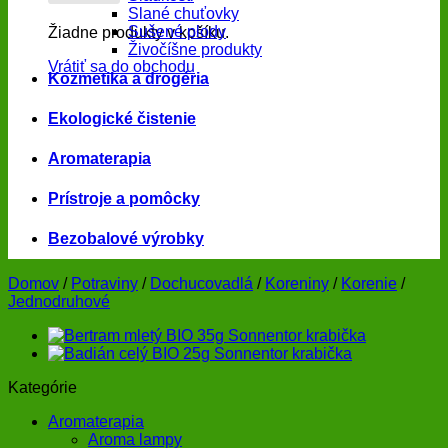
Slané chuťovky
Sušené plody
Žiadne produkty v košíku.
Živočíšne produkty
Vrátiť sa do obchodu
Kozmetika a drogéria
Ekologické čistenie
Aromaterapia
Prístroje a pomôcky
Bezobalové výrobky
Domov
/
Potraviny
/
Dochucovadlá
/
Koreniny
/
Korenie
/
Jednodruhové
Kategórie
Aromaterapia
Aroma lampy