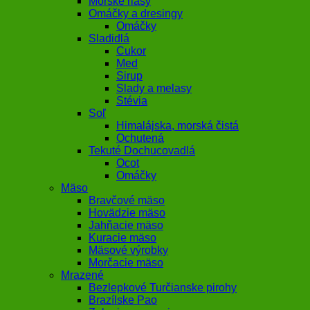
Morské riasy
Omáčky a dresingy
Omáčky
Sladidlá
Cukor
Med
Sirup
Slady a melasy
Stévia
Soľ
Himalájska, morská čistá
Ochutená
Tekuté Dochucovadlá
Ocot
Omáčky
Mäso
Bravčové mäso
Hovädzie mäso
Jahňacie mäso
Kuracie mäso
Mäsové výrobky
Morčacie mäso
Mrazené
Bezlepkové Turčianske pirohy
Brazílske Pao