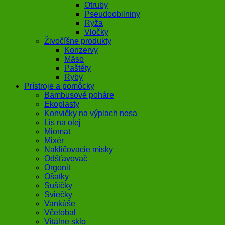
Otruby
Pseudoobilniny
Ryža
Vločky
Živočíšne produkty
Konzervy
Mäso
Paštéty
Ryby
Prístroje a pomôcky
Bambusové poháre
Ekoplasty
Konvičky na výplach nosa
Lis na olej
Miomat
Mixér
Nakličovacie misky
Odšťavovač
Orgonit
Ošatky
Sušičky
Sviečky
Vankúše
Včelobal
Vitálne sklo