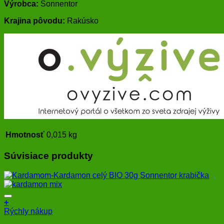
Výrobca:
Sonnentor
Krajina pôvodu:
Rakúsko
Hmotnosť
0,015 kg
Súvisiace produkty
+
Rýchly nákup