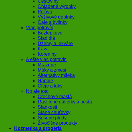
Cestoviny
Chladené výrobky
Pečivo
Výživové doplnky
Čaje a bylinky
Viac potravín
Bezlepkové
Sladidlá
Džemy a lekváre
Káva
Koreniny
A ešte viac potravín
Mrazené
Múky a zmesi
Alternatívy mlieka
Nápoje
Oleje a tuky
No ale toto
Orechové maslá
Rastlinné nátierky a pestá
Sladkosti
Slané chuťovky
Sušené plody
Živočíšne produkty
Kozmetika a drogéria