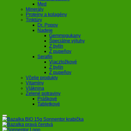
Med
Minerály
Proteíny a kolagény
Tinktúry
Dr. Popov
Nadeje
Gemmogukany
Špeciálne výluhy
Z bylín
Z pupeňov
Serafín
Viaczložkové
Z bylín
Z pupeňov
Včelie produkty
Vitamíny
Vláknina
Zelené potraviny
Práškové
Tabletkové