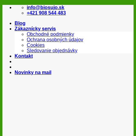
Skip
info@biosujo.sk
to
+421 908 544 483
content
Blog
Zákaznícky servis
Obchodné podmienky
Ochrana osobných údajov
Cookies
Sledovanie objednávky
Kontakt
Novinky na mail