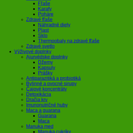
Fľaše
Karafy
Poháre
Zdravé fľaše
Náhradné diely
Plast
Sklo
Thermoobaly na zdravé fľaše
Zdravé svetlo
Výživové doplnky
Ajurvédske doplnky
Džemy
Kapsuly
Prášky
Antiparazitiká a probiotiká
Bylinné a ovocné sirupy
Čajové koncentráty
Detoxikácia
Dračia krv
Imunonutričné huby
Maca a guarana
Guarana
Maca
Manuka med
Manuka cukríky