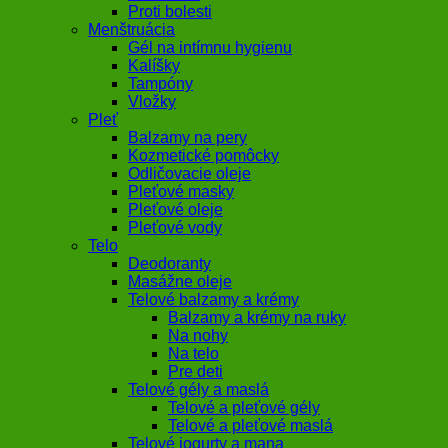
Proti bolesti
Menštruácia
Gél na intímnu hygienu
Kalíšky
Tampóny
Vložky
Pleť
Balzamy na pery
Kozmetické pomôcky
Odličovacie oleje
Pleťové masky
Pleťové oleje
Pleťové vody
Telo
Deodoranty
Masážne oleje
Telové balzamy a krémy
Balzamy a krémy na ruky
Na nohy
Na telo
Pre deti
Telové gély a maslá
Telové a pleťové gély
Telové a pleťové maslá
Telové jogurty a mana