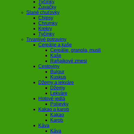
Tyčinky
Žuvačky
Slané chuťovky
Chipsy
Chrumky
Krekry
Tyčinky
Trvanlivé potraviny
Cereálie a kaše
Cereálie, granola, musli
Kaše
Raňajkové zmesi
Cestoviny
Bulgur
Kuskus
Džemy a lekváre
Džemy
Lekváre
Hotové jedlá
Polievky
Kakao a karob
Kakao
Karob
Káva
Káva