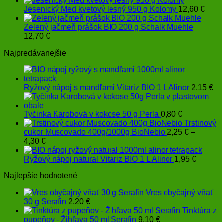
Jesenický Med kvetový lesný 950 g Kolomy
12,60
€
Zelený jačmeň prášok BIO 200 g Schalk Muehle
12,70
€
Najpredávanejšie
Ryžový nápoj s mandľami Vitariz BIO 1 L Alinor
2,15
€
Tyčinka Karobová v kokose 50 g Perla
0,80
€
Trstinový
cukor Muscovado 400g/1000g BioNebio
2,25
€
–
Price
4,30
€
range:
2,25 €
Ryžový nápoj natural Vitariz BIO 1 L Alinor
1,95
€
through
Najlepšie hodnotené
4,30 €
Vres obyčajný vňať
30 g Serafin
2,20
€
Tinktúra z
pupeňov - Žihľava 50 ml Serafin
9,10
€