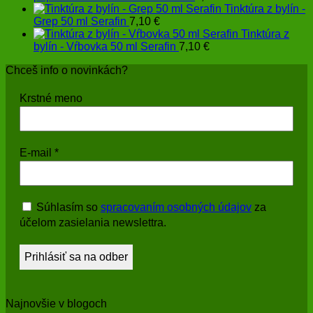
Tinktúra z bylín -
Grep 50 ml Serafin
7,10
€
Tinktúra z
bylín - Vŕbovka 50 ml Serafin
7,10
€
Chceš info o novinkách?
Krstné meno
E-mail
*
Súhlasím so
spracovaním osobných údajov
za
účelom zasielania newslettra.
Najnovšie v blogoch