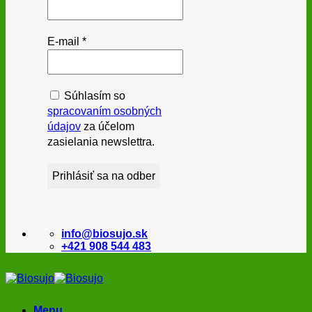
E-mail
*
Súhlasím so
spracovaním osobných
údajov
za účelom
zasielania newslettra.
info@biosujo.sk
+421 908 544 483
Menu