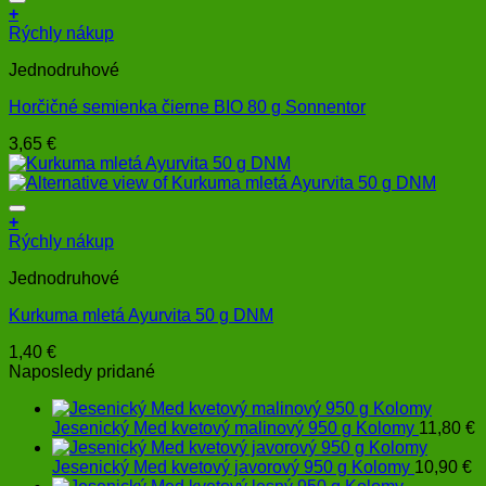
+
Rýchly nákup
Jednodruhové
Horčičné semienka čierne BIO 80 g Sonnentor
3,65
€
+
Rýchly nákup
Jednodruhové
Kurkuma mletá Ayurvita 50 g DNM
1,40
€
Naposledy pridané
Jesenický Med kvetový malinový 950 g Kolomy
11,80
€
Jesenický Med kvetový javorový 950 g Kolomy
10,90
€