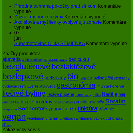
Prírodná ochrana pokožky pred slnkom
Komentáre
na
vypnuté
Prírodná
na
Zázrak menom enzýmy
Komentáre vypnuté
ochrana
Zázrak
Ako slová a myšlienky ovplyvňujú zdravie
Komentáre
pokožky
na
menom
vypnuté
pred
Ako
enzýmy
07
slnkom
slová
jún
a
na
Superpotravina CHIA SEMIENKA
Komentáre vypnuté
myšlienky
Su
Značky produktov
ovplyvňujú
CH
bez cukru
ajurvéda
zdravie
SE
antioxidačný
antibakteriálny
bezgluténové
bezlaktózové
bio
bezlepkové
bielkoviny
bylinný čaj
cestoviny
Biopurus
gastronómia
imunita
korenie
dýchacie cesty
Everest Ayurveda
liečivé byliny
Naděje
olej
liečivé pupene
minerály
múka
Serafin
proteíny
raw
provita
ryža
omega3
PROBIO CZ
protizápalový
tinktúra
Sonnentor
sypaný čaj
trávenie
sója
Soaphoria
vegan
čokoláda
vitamín C
vegetarián
vitamín E
vitamíny
vápnik
šťava
Zákaznícky servis