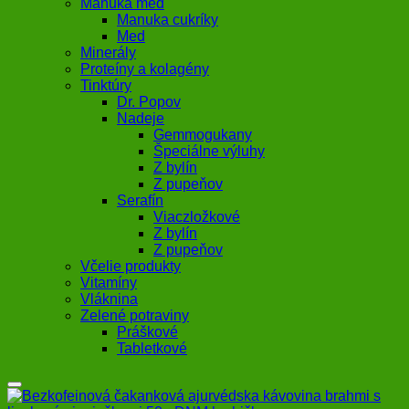
Manuka med
Manuka cukríky
Med
Minerály
Proteíny a kolagény
Tinktúry
Dr. Popov
Nadeje
Gemmogukany
Špeciálne výluhy
Z bylín
Z pupeňov
Serafín
Viaczložkové
Z bylín
Z pupeňov
Včelie produkty
Vitamíny
Vláknina
Zelené potraviny
Práškové
Tabletkové