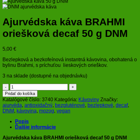
Ajurvédska káva BRAHMI
oriešková decaf 50 g DNM
5,00
€
Bezlepková a bezkofeínová instantná kávovina, obohatená o
bylinu Brahmi, s príchuťou lieskových orieškov.
3 na sklade (dostupné na objednávku)
množstvo
Ajurvédska
Pridať do košíka
káva
Katalógové číslo:
3740
Kategória:
Kávoviny
Značky:
BRAHMI
ajurvéda
,
antioxidačný
,
bezgluténové
,
bezlepkové
,
decaf
,
oriešková
DNM
,
kávovina
,
mozog
,
vegan
decaf
50
Popis
g
Ďalšie informácie
DNM
Ajurvédska káva BRAHMI oriešková decaf 50 g DNM