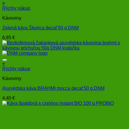
+
Rýchly nákup
Kávoviny
Zelená káva Škorica decaf 50 g DNM
6,65
€
+
Rýchly nákup
Kávoviny
Ajurvédska káva BRAHMI mocca decaf 50 g DNM
4,40
€