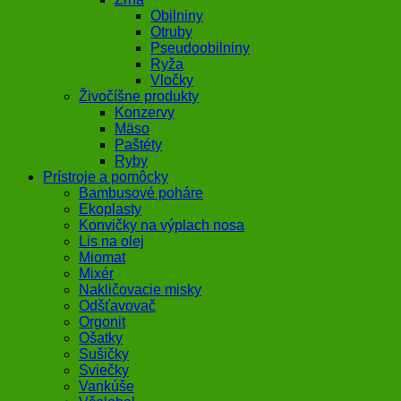
Obilniny
Otruby
Pseudoobilniny
Ryža
Vločky
Živočíšne produkty
Konzervy
Mäso
Paštéty
Ryby
Prístroje a pomôcky
Bambusové poháre
Ekoplasty
Konvičky na výplach nosa
Lis na olej
Miomat
Mixér
Nakličovacie misky
Odšťavovač
Orgonit
Ošatky
Sušičky
Sviečky
Vankúše