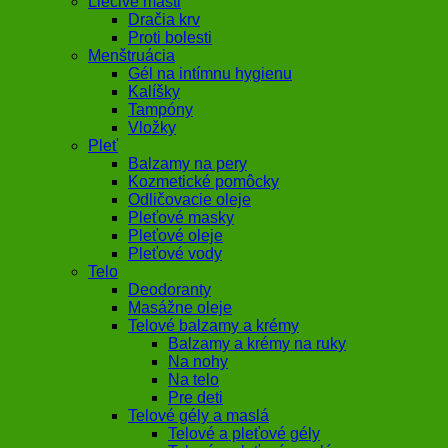
Liečivé masti
Dračia krv
Proti bolesti
Menštruácia
Gél na intímnu hygienu
Kalíšky
Tampóny
Vložky
Pleť
Balzamy na pery
Kozmetické pomôcky
Odličovacie oleje
Pleťové masky
Pleťové oleje
Pleťové vody
Telo
Deodoranty
Masážne oleje
Telové balzamy a krémy
Balzamy a krémy na ruky
Na nohy
Na telo
Pre deti
Telové gély a maslá
Telové a pleťové gély