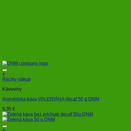
+
Rýchly nákup
Kávoviny
Ajurvédska káva VALERIÁNA decaf 50 g DNM
5,35
€
+