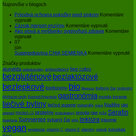
Najnovšie v blogoch
Prírodná ochrana pokožky pred slnkom
Komentáre
na
vypnuté
Prírodná
na
Zázrak menom enzýmy
Komentáre vypnuté
ochrana
Zázrak
Ako slová a myšlienky ovplyvňujú zdravie
Komentáre
pokožky
na
menom
vypnuté
pred
Ako
enzýmy
07
slnkom
slová
jún
a
na
Superpotravina CHIA SEMIENKA
Komentáre vypnuté
myšlienky
Su
Značky produktov
ovplyvňujú
CH
bez cukru
ajurvéda
zdravie
SE
antioxidačný
antibakteriálny
bezgluténové
bezlaktózové
bio
bezlepkové
bielkoviny
bylinný čaj
cestoviny
Biopurus
gastronómia
imunita
korenie
dýchacie cesty
Everest Ayurveda
liečivé byliny
Naděje
olej
liečivé pupene
minerály
múka
Serafin
proteíny
raw
provita
ryža
omega3
PROBIO CZ
protizápalový
tinktúra
Sonnentor
sypaný čaj
trávenie
sója
Soaphoria
vegan
čokoláda
vitamín C
vegetarián
vitamín E
vitamíny
vápnik
šťava