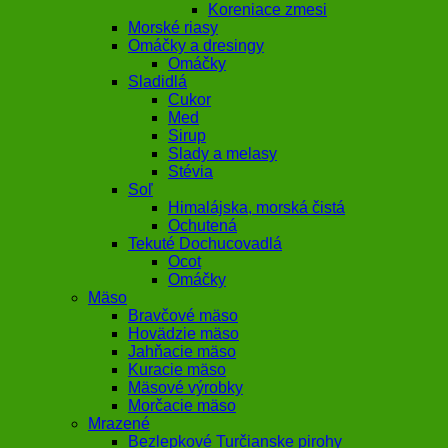
Koreniace zmesi
Morské riasy
Omáčky a dresingy
Omáčky
Sladidlá
Cukor
Med
Sirup
Slady a melasy
Stévia
Soľ
Himalájska, morská čistá
Ochutená
Tekuté Dochucovadlá
Ocot
Omáčky
Mäso
Bravčové mäso
Hovädzie mäso
Jahňacie mäso
Kuracie mäso
Mäsové výrobky
Morčacie mäso
Mrazené
Bezlepkové Turčianske pirohy