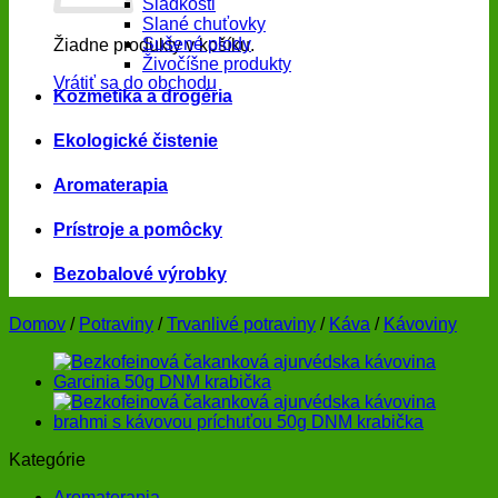
Sladkosti
Slané chuťovky
Sušené plody
Žiadne produkty v košíku.
Živočíšne produkty
Vrátiť sa do obchodu
Kozmetika a drogéria
Ekologické čistenie
Aromaterapia
Prístroje a pomôcky
Bezobalové výrobky
Domov
/
Potraviny
/
Trvanlivé potraviny
/
Káva
/
Kávoviny
Kategórie
Aromaterapia