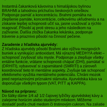
Instantná čakanková kávovina s himalájskou bylinou
BRAHMI a lahodnou príchuťou lieskových orieškov.
Podporuje pamäť a koncentráciu. Brahmi pomáha na
zlepšenie pamäte, koncentrácie, celkovému ukľudneniu a na
získanie lepšej schopnosti učiť sa, jasne uvažovať a rýchlo
reagovať. Pôsobí aj proti stresu a jeho následkom na
zažívanie. Ďalšia zložka čakanka lekárska, podporuje
trávenie a priaznivo pôsobí na činnosť pečene.
Zaradenie z hľadiska ajurvédy:
Z hľadiska ajurvédy pôsobí Brahmi ako výživa mozgových
buniek a vynikajúci antioxidant. Má výrazný MEDHYA efekt –
schopnosť zvyšovať silu mysle. Podporuje a zlepšuje všetky
entálne funkcie, vrátane schopnosti chápať (DHI), pamätať si
(DRHITI), vybavovať si zapamätané (SMRITI) a zároveň
koordinovať tieto tri mentálne aspekty. Zvyšuje tak schopnosť
efektívneho využitia mentálneho potenciálu. Chráni mozok
pred nepriaznivými príznakmi stárnutia. Ajurvédska káva sa
doporučuje všetkým typom (VAT, PITT aj KAPPA).
Návod na prípravu:
Do šálky dáme 1/4 až 1/2 čajovej lyžičky ajurvédskej kávy a
zalejeme horúcim alebo studeným mliekom. Môžeme
dosladiť podľa chuti medom či trstinovým cukrom. Na zaliatie