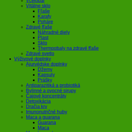
Včelobal
Vitálne sklo
Fľaše
Karafy
Poháre
Zdravé fľaše
Náhradné diely
Plast
Sklo
Thermoobaly na zdravé fľaše
Zdravé svetlo
Výživové doplnky
Ajurvédske doplnky
Džemy
Kapsuly
Prášky
Antiparazitiká a probiotiká
Bylinné a ovocné sirupy
Čajové koncentráty
Detoxikácia
Dračia krv
Imunonutričné huby
Maca a guarana
Guarana
Maca