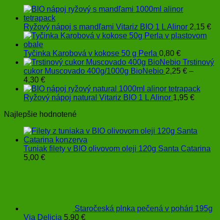
Ryžový nápoj s mandľami Vitariz BIO 1 L Alinor
2,15
€
Tyčinka Karobová v kokose 50 g Perla
0,80
€
Trstinový
cukor Muscovado 400g/1000g BioNebio
2,25
€
–
Price
4,30
€
range:
2,25 €
Ryžový nápoj natural Vitariz BIO 1 L Alinor
1,95
€
through
Najlepšie hodnotené
4,30 €
Tuniak filety v BIO olivovom oleji 120g Santa Catarina
5,00
€
Staročeská plnka pečená v pohári 195g
Via Delicia
5,90
€