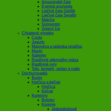
Amazonské čaje
Everest ayurveda
Liečivé čaje Grešík
Liečivé čaje Serafín
Matcha
Sonnentor
Zelený čaj
Chladené výrobky
Cesto
Jogurty
Majonéza a tatárska omáčka
Maslo
Nátierky
Rastlinné alternatívy mäsa
Rastlinné syry
Tofu, tempeh, seitan a natto
Dochucovadlá
Bujón
Horčica a kečup
Horčica
Kečup
Koreniny
Bylinky
Korenie
Jednodruhové