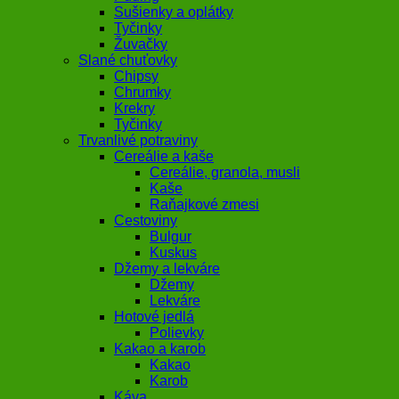
Sušienky a oplátky
Tyčinky
Žuvačky
Slané chuťovky
Chipsy
Chrumky
Krekry
Tyčinky
Trvanlivé potraviny
Cereálie a kaše
Cereálie, granola, musli
Kaše
Raňajkové zmesi
Cestoviny
Bulgur
Kuskus
Džemy a lekváre
Džemy
Lekváre
Hotové jedlá
Polievky
Kakao a karob
Kakao
Karob
Káva