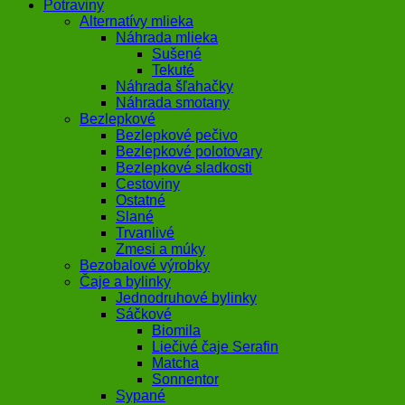
Potraviny
Alternatívy mlieka
Náhrada mlieka
Sušené
Tekuté
Náhrada šľahačky
Náhrada smotany
Bezlepkové
Bezlepkové pečivo
Bezlepkové polotovary
Bezlepkové sladkosti
Cestoviny
Ostatné
Slané
Trvanlivé
Zmesi a múky
Bezobalové výrobky
Čaje a bylinky
Jednodruhové bylinky
Sáčkové
Biomila
Liečivé čaje Serafin
Matcha
Sonnentor
Sypané