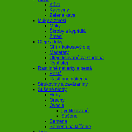
Káva
Kávoviny
Zelená káva
Múky a zmesi
Múky
Škroby a kypridlá
Zmesi
Oleje a tuky
Ghí + kokosový olej
Maceráty
Oleje lisované za studena
Rybí olej
Rastlinné nátierky a pestá
Pestá
Rastlinné nátierky
Strukoviny a zaváraniny
Sušené plody
Huby
Orechy
Ovocie
Lyofilizované
Sušené
Semená
Semená na klíčenie
Zrná