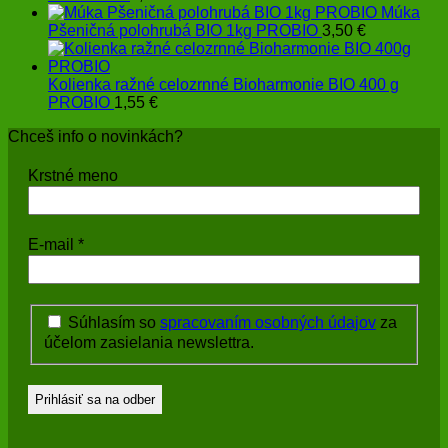
Múka
Pšeničná polohrubá BIO 1kg PROBIO
3,50
€
Kolienka ražné celozrnné Bioharmonie BIO 400 g
PROBIO
1,55
€
Chceš info o novinkách?
Krstné meno
E-mail
*
Súhlasím so
spracovaním osobných údajov
za
účelom zasielania newslettra.