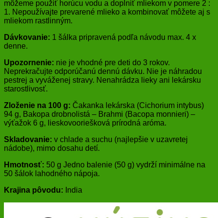
môžeme použiť horúcu vodu a doplniť mliekom v pomere 2 :
1. Nepoužívajte prevarené mlieko a kombinovať môžete aj s
mliekom rastlinným.
Dávkovanie:
1 šálka pripravená podľa návodu max. 4 x
denne.
Upozornenie:
nie je vhodné pre deti do 3 rokov.
Neprekračujte odporúčanú dennú dávku. Nie je náhradou
pestrej a vyváženej stravy. Nenahrádza lieky ani lekársku
starostlivosť.
Zloženie na 100 g:
Čakanka lekárska (Cichorium intybus)
94 g, Bakopa drobnolistá – Brahmi (Bacopa monnieri) –
výťažok 6 g, lieskovooriešková prírodná aróma.
Skladovanie:
v chlade a suchu (najlepšie v uzavretej
nádobe), mimo dosahu detí.
Hmotnosť:
50 g Jedno balenie (50 g) vydrží minimálne na
50 šálok lahodného nápoja.
Krajina pôvodu:
India