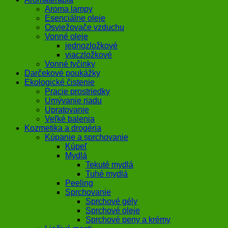
Aroma lampy
Esenciálne oleje
Osviežovače vzduchu
Vonné oleje
jednozložkové
viaczložkové
Vonné tyčinky
Darčekové poukážky
Ekologické čistenie
Pracie prostriedky
Umývanie riadu
Upratovanie
Veľké balenia
Kozmetika a drogéria
Kúpanie a sprchovanie
Kúpeľ
Mydlá
Tekuté mydlá
Tuhé mydlá
Peeling
Sprchovanie
Sprchové gély
Sprchové oleje
Sprchové peny a krémy