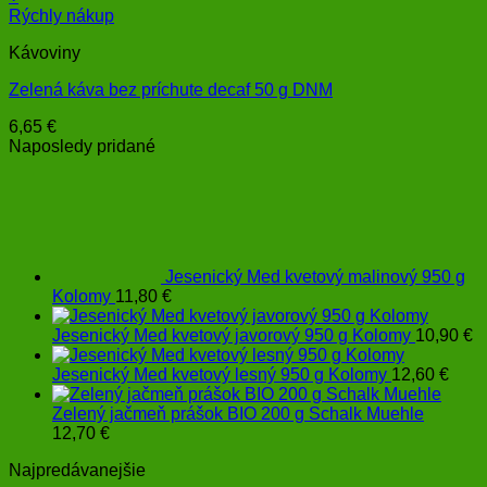
Rýchly nákup
Kávoviny
Zelená káva bez príchute decaf 50 g DNM
6,65
€
Naposledy pridané
Jesenický Med kvetový malinový 950 g
Kolomy
11,80
€
Jesenický Med kvetový javorový 950 g Kolomy
10,90
€
Jesenický Med kvetový lesný 950 g Kolomy
12,60
€
Zelený jačmeň prášok BIO 200 g Schalk Muehle
12,70
€
Najpredávanejšie