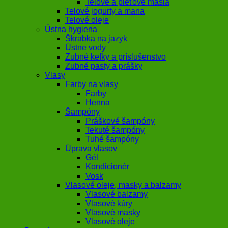
Telové a pleťové maslá
Telové jogurty a mana
Telové oleje
Ústna hygiena
Škrabka na jazyk
Ústne vody
Zubné kefky a príslušenstvo
Zubné pasty a prášky
Vlasy
Farby na vlasy
Farby
Henna
Šampóny
Práškové šampóny
Tekuté šampóny
Tuhé šampóny
Úprava vlasov
Gél
Kondicionér
Vosk
Vlasové oleje, masky a balzamy
Vlasové balzamy
Vlasové kúry
Vlasové masky
Vlasové oleje