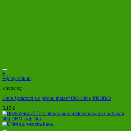
+
Rýchly nákup
Kávoviny
Káva špaldová s cigóriou instant BIO 100 g PROBIO
5,15
€