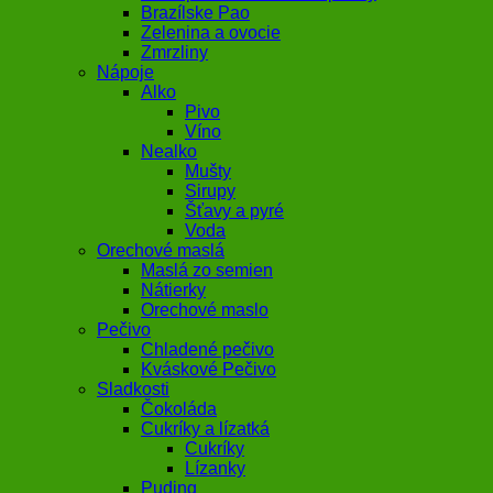
Brazílske Pao
Zelenina a ovocie
Zmrzliny
Nápoje
Alko
Pivo
Víno
Nealko
Mušty
Sirupy
Šťavy a pyré
Voda
Orechové maslá
Maslá zo semien
Nátierky
Orechové maslo
Pečivo
Chladené pečivo
Kváskové Pečivo
Sladkosti
Čokoláda
Cukríky a lízatká
Cukríky
Lízanky
Puding