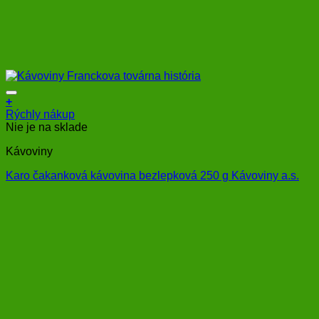
+
Rýchly nákup
Nie je na sklade
Kávoviny
Karo čakanková kávovina bezlepková 250 g Kávoviny a.s.