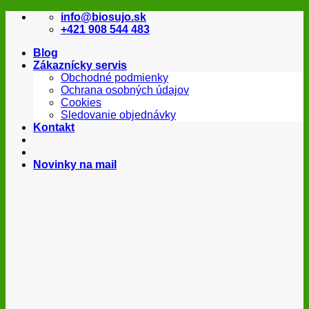
Skip
info@biosujo.sk
to
+421 908 544 483
content
Blog
Zákaznícky servis
Obchodné podmienky
Ochrana osobných údajov
Cookies
Sledovanie objednávky
Kontakt
Novinky na mail