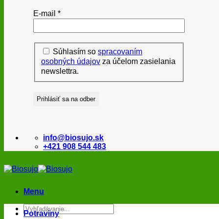
E-mail
*
Súhlasím so
spracovaním
osobných údajov
za účelom zasielania
newslettra.
info@biosujo.sk
+421 908 544 483
Menu
Hľadať:
Potraviny