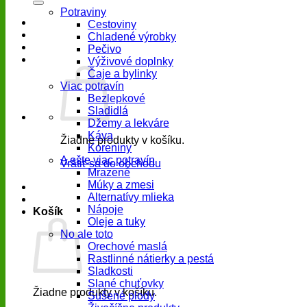
Potraviny
Cestoviny
Chladené výrobky
Pečivo
Výživové doplnky
Čaje a bylinky
Viac potravín
Bezlepkové
Sladidlá
Džemy a lekváre
Káva
Žiadne produkty v košíku.
Koreniny
A ešte viac potravín
Vrátiť sa do obchodu
Mrazené
Múky a zmesi
Alternatívy mlieka
Nápoje
Košík
Oleje a tuky
No ale toto
Orechové maslá
Rastlinné nátierky a pestá
Sladkosti
Slané chuťovky
Žiadne produkty v košíku.
Sušené plody