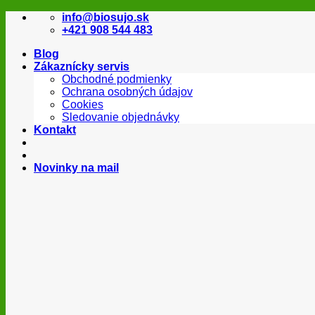
Skip
info@biosujo.sk
to
+421 908 544 483
content
Blog
Zákaznícky servis
Obchodné podmienky
Ochrana osobných údajov
Cookies
Sledovanie objednávky
Kontakt
Novinky na mail