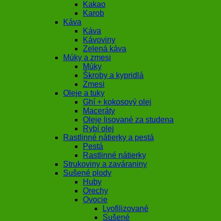
Kakao
Karob
Káva
Káva
Kávoviny
Zelená káva
Múky a zmesi
Múky
Škroby a kypridlá
Zmesi
Oleje a tuky
Ghí + kokosový olej
Maceráty
Oleje lisované za studena
Rybí olej
Rastlinné nátierky a pestá
Pestá
Rastlinné nátierky
Strukoviny a zaváraniny
Sušené plody
Huby
Orechy
Ovocie
Lyofilizované
Sušené