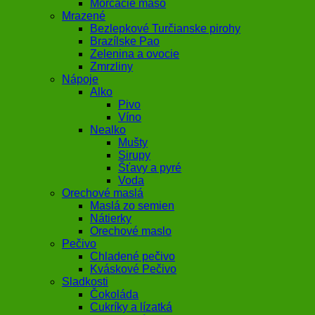
Morčacie mäso
Mrazené
Bezlepkové Turčianske pirohy
Brazílske Pao
Zelenina a ovocie
Zmrzliny
Nápoje
Alko
Pivo
Víno
Nealko
Mušty
Sirupy
Šťavy a pyré
Voda
Orechové maslá
Maslá zo semien
Nátierky
Orechové maslo
Pečivo
Chladené pečivo
Kváskové Pečivo
Sladkosti
Čokoláda
Cukríky a lízatká