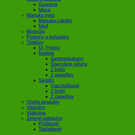
Guarana
Maca
Manuka med
Manuka cukríky
Med
Minerály
Proteíny a kolagény
Tinktúry
Dr. Popov
Nadeje
Gemmogukany
Špeciálne výluhy
Z bylín
Z pupeňov
Serafín
Viaczložkové
Z bylín
Z pupeňov
Včelie produkty
Vitamíny
Vláknina
Zelené potraviny
Práškové
Tabletkové