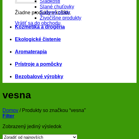
Sladkosti
Slané chuťovky
Sušené plody
Žiadne produkty v košíku.
Živočíšne produkty
Vrátiť sa do obchodu
Kozmetika a drogéria
Ekologické čistenie
Aromaterapia
Prístroje a pomôcky
Bezobalové výrobky
vesna
Domov
/
Produkty so značkou “vesna”
Filter
Zobrazený jediný výsledok