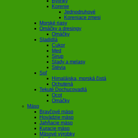
Bylinky
Korenie
Jednodruhové
Koreniace zmesi
Morské riasy
Omáčky a dresingy
Omáčky
Sladidlá
Cukor
Med
Sirup
Slady a melasy
Stévia
Soľ
Himalájska, morská čistá
Ochutená
Tekuté Dochucovadlá
Ocot
Omáčky
Mäso
Bravčové mäso
Hovädzie mäso
Jahňacie mäso
Kuracie mäso
Mäsové výrobky