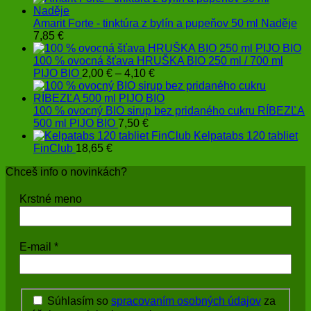
Amarit Forte - tinktúra z bylín a pupeňov 50 ml Naděje
7,85
€
100 % ovocná šťava HRUŠKA BIO 250 ml / 700 ml
Price
PIJO BIO
2,00
€
–
4,10
€
range:
2,00 €
through
100 % ovocný BIO sirup bez pridaného cukru RÍBEZĽA
4,10 €
500 ml PIJO BIO
7,50
€
Kelpatabs 120 tabliet
FinClub
18,65
€
Chceš info o novinkách?
Krstné meno
E-mail
*
Súhlasím so
spracovaním osobných údajov
za