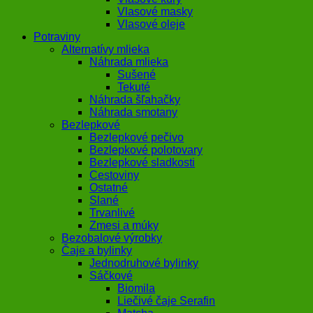
Vlasové masky
Vlasové oleje
Potraviny
Alternatívy mlieka
Náhrada mlieka
Sušené
Tekuté
Náhrada šľahačky
Náhrada smotany
Bezlepkové
Bezlepkové pečivo
Bezlepkové polotovary
Bezlepkové sladkosti
Cestoviny
Ostatné
Slané
Trvanlivé
Zmesi a múky
Bezobalové výrobky
Čaje a bylinky
Jednodruhové bylinky
Sáčkové
Biomila
Liečivé čaje Serafin