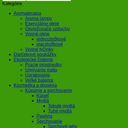
Kategórie
Aromaterapia
Aroma lampy
Esenciálne oleje
Osviežovače vzduchu
Vonné oleje
jednozložkové
viaczložkové
Vonné tyčinky
Darčekové poukážky
Ekologické čistenie
Pracie prostriedky
Umývanie riadu
Upratovanie
Veľké balenia
Kozmetika a drogéria
Kúpanie a sprchovanie
Kúpeľ
Mydlá
Tekuté mydlá
Tuhé mydlá
Peeling
Sprchovanie
Sprchové gély