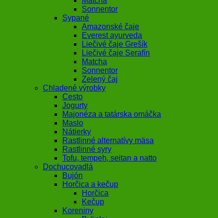
Matcha
Sonnentor
Sypané
Amazonské čaje
Everest ayurveda
Liečivé čaje Grešík
Liečivé čaje Serafín
Matcha
Sonnentor
Zelený čaj
Chladené výrobky
Cesto
Jogurty
Majonéza a tatárska omáčka
Maslo
Nátierky
Rastlinné alternatívy mäsa
Rastlinné syry
Tofu, tempeh, seitan a natto
Dochucovadlá
Bujón
Horčica a kečup
Horčica
Kečup
Koreniny