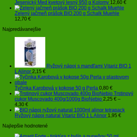
Jesenický Med kvetový lesný 950 g Kolomy
12,60
€
Zelený jačmeň prášok BIO 200 g Schalk Muehle
12,70
€
Najpredávanejšie
Ryžový nápoj s mandľami Vitariz BIO 1
L Alinor
2,15
€
Tyčinka Karobová v kokose 50 g Perla
0,80
€
Trstinový
cukor Muscovado 400g/1000g BioNebio
2,25
€
–
Price
4,30
€
range:
2,25 €
Ryžový nápoj natural Vitariz BIO 1 L Alinor
1,95
€
through
Najlepšie hodnotené
4,30 €