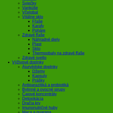
Sviečky
Vankúše
Včelobal
Vitálne sklo
Fľaše
Karafy
Poháre
Zdravé fľaše
Náhradné diely
Plast
Sklo
Thermoobaly na zdravé fľaše
Zdravé svetlo
Výživové doplnky
Ajurvédske doplnky
Džemy
Kapsuly
Prášky
Antiparazitiká a probiotiká
Bylinné a ovocné sirupy
Čajové koncentráty
Detoxikácia
Dračia krv
Imunonutričné huby
Maca a guarana