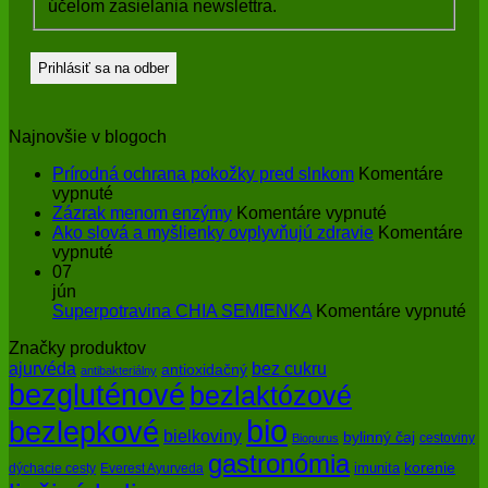
účelom zasielania newslettra.
Najnovšie v blogoch
Prírodná ochrana pokožky pred slnkom
Komentáre
na
vypnuté
Prírodná
na
Zázrak menom enzýmy
Komentáre vypnuté
ochrana
Zázrak
Ako slová a myšlienky ovplyvňujú zdravie
Komentáre
pokožky
na
menom
vypnuté
pred
Ako
enzýmy
07
slnkom
slová
jún
a
na
Superpotravina CHIA SEMIENKA
Komentáre vypnuté
myšlienky
Su
Značky produktov
ovplyvňujú
CH
bez cukru
ajurvéda
zdravie
SE
antioxidačný
antibakteriálny
bezgluténové
bezlaktózové
bio
bezlepkové
bielkoviny
bylinný čaj
cestoviny
Biopurus
gastronómia
imunita
korenie
dýchacie cesty
Everest Ayurveda