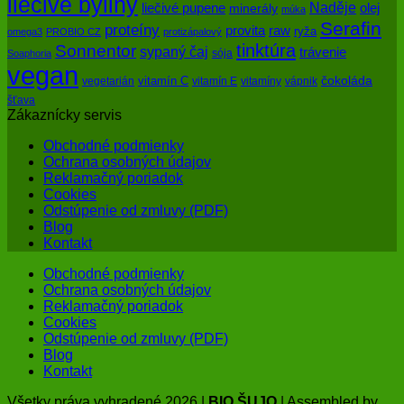
liečivé byliny
Naděje
olej
liečivé pupene
minerály
múka
Serafin
proteíny
raw
provita
ryža
omega3
PROBIO CZ
protizápalový
tinktúra
Sonnentor
sypaný čaj
trávenie
sója
Soaphoria
vegan
čokoláda
vitamín C
vegetarián
vitamín E
vitamíny
vápnik
šťava
Zákaznícky servis
Obchodné podmienky
Ochrana osobných údajov
Reklamačný poriadok
Cookies
Odstúpenie od zmluvy (PDF)
Blog
Kontakt
Obchodné podmienky
Ochrana osobných údajov
Reklamačný poriadok
Cookies
Odstúpenie od zmluvy (PDF)
Blog
Kontakt
Všetky práva vyhradené 2026 |
BIO ŠUJO
| Assembled by