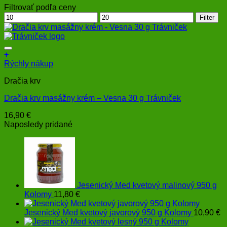
Filtrovať podľa ceny
Minimálna
Maximálna
Filter
cena
cena
+
Rýchly nákup
Dračia krv
Dračia krv masážny krém – Vesna 30 g Trávniček
16,90
€
Naposledy pridané
Jesenický Med kvetový malinový 950 g
Kolomy
11,80
€
Jesenický Med kvetový javorový 950 g Kolomy
10,90
€