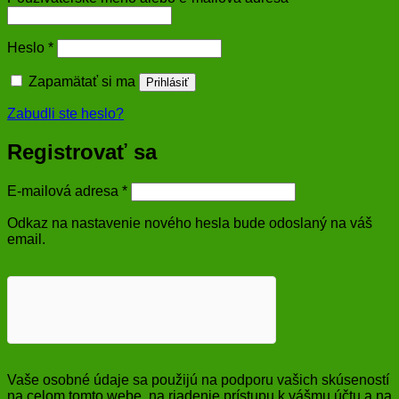
Povinné
Heslo
*
Zapamätať si ma
Prihlásiť
Zabudli ste heslo?
Registrovať sa
Povinné
E-mailová adresa
*
Odkaz na nastavenie nového hesla bude odoslaný na váš
email.
Vaše osobné údaje sa použijú na podporu vašich skúseností
na celom tomto webe, na riadenie prístupu k vášmu účtu a na