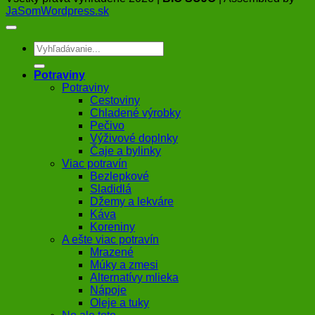
JaSomWordpress.sk
Hľadať:
Potraviny
Potraviny
Cestoviny
Chladené výrobky
Pečivo
Výživové doplnky
Čaje a bylinky
Viac potravín
Bezlepkové
Sladidlá
Džemy a lekváre
Káva
Koreniny
A ešte viac potravín
Mrazené
Múky a zmesi
Alternatívy mlieka
Nápoje
Oleje a tuky