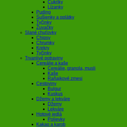
Cukríky
Lízanky
Puding
Sušienky a oplátky
Tyčinky
Žuvačky
Slané chuťovky
Chipsy
Chrumky
Krekry
Tyčinky
Trvanlivé potraviny
Cereálie a kaše
Cereálie, granola, musli
Kaše
Raňajkové zmesi
Cestoviny
Bulgur
Kuskus
Džemy a lekváre
Džemy
Lekváre
Hotové jedlá
Polievky
Kakao a karob