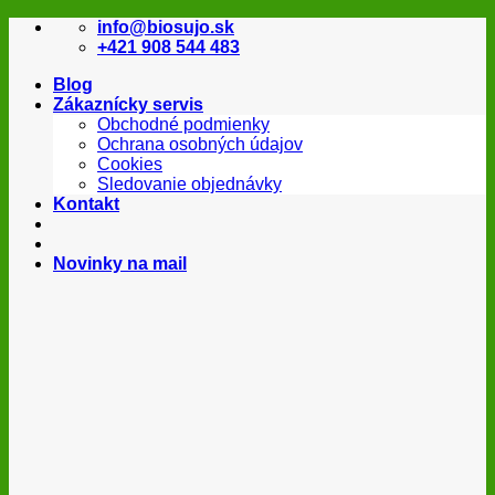
Skip
info@biosujo.sk
to
+421 908 544 483
content
Blog
Zákaznícky servis
Obchodné podmienky
Ochrana osobných údajov
Cookies
Sledovanie objednávky
Kontakt
Novinky na mail