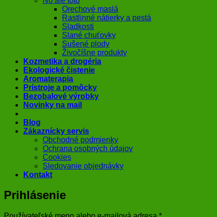
No ale toto
Orechové maslá
Rastlinné nátierky a pestá
Sladkosti
Slané chuťovky
Sušené plody
Živočíšne produkty
Kozmetika a drogéria
Ekologické čistenie
Aromaterapia
Prístroje a pomôcky
Bezobalové výrobky
Novinky na mail
Blog
Zákaznícky servis
Obchodné podmienky
Ochrana osobných údajov
Cookies
Sledovanie objednávky
Kontakt
Prihlásenie
Povinné
Používateľské meno alebo e-mailová adresa
*