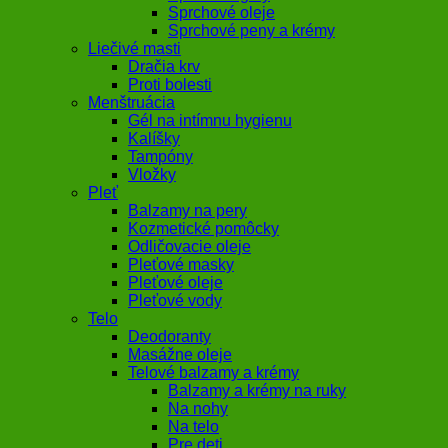
Sprchové oleje
Sprchové peny a krémy
Liečivé masti
Dračia krv
Proti bolesti
Menštruácia
Gél na intímnu hygienu
Kalíšky
Tampóny
Vložky
Pleť
Balzamy na pery
Kozmetické pomôcky
Odličovacie oleje
Pleťové masky
Pleťové oleje
Pleťové vody
Telo
Deodoranty
Masážne oleje
Telové balzamy a krémy
Balzamy a krémy na ruky
Na nohy
Na telo
Pre deti