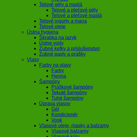
Telové gély a maslá
Telové a pleťové gély
Telové a pleťové maslá
Telové jogurty a mana
Telové oleje
Ústna hygiena
Škrabka na jazyk
Ústne vody
Zubné kefky a príslušenstvo
Zubné pasty a prášky
Vlasy
Farby na vlasy
Farby
Henna
Šampóny
Práškové šampóny
Tekuté šampóny
Tuhé šampóny
Úprava vlasov
Gél
Kondicionér
Vosk
Vlasové oleje, masky a balzamy
Vlasové balzamy
Vlasové kúry