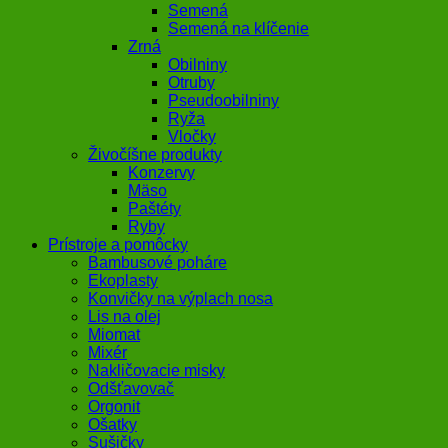
Semená
Semená na klíčenie
Zrná
Obilniny
Otruby
Pseudoobilniny
Ryža
Vločky
Živočíšne produkty
Konzervy
Mäso
Paštéty
Ryby
Prístroje a pomôcky
Bambusové poháre
Ekoplasty
Konvičky na výplach nosa
Lis na olej
Miomat
Mixér
Nakličovacie misky
Odšťavovač
Orgonit
Ošatky
Sušičky