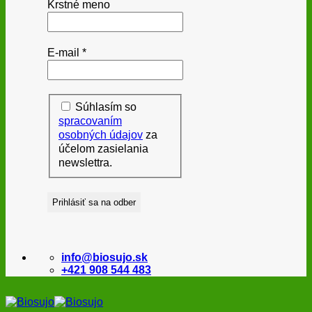
Krstné meno
E-mail
*
Súhlasím so
spracovaním
osobných údajov
za
účelom zasielania
newslettra.
info@biosujo.sk
+421 908 544 483