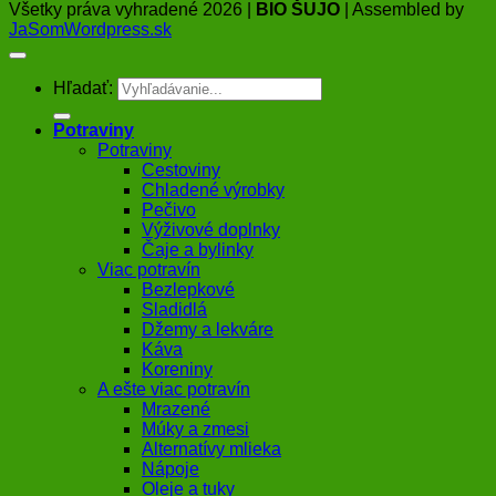
Všetky práva vyhradené 2026 |
BIO ŠUJO
| Assembled by
JaSomWordpress.sk
Hľadať:
Potraviny
Potraviny
Cestoviny
Chladené výrobky
Pečivo
Výživové doplnky
Čaje a bylinky
Viac potravín
Bezlepkové
Sladidlá
Džemy a lekváre
Káva
Koreniny
A ešte viac potravín
Mrazené
Múky a zmesi
Alternatívy mlieka
Nápoje
Oleje a tuky