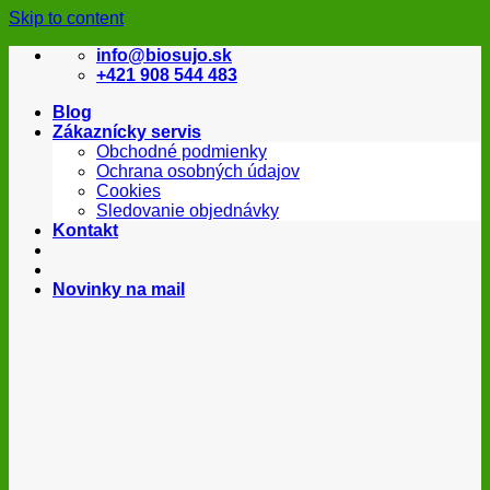
Skip to content
info@biosujo.sk
+421 908 544 483
Blog
Zákaznícky servis
Obchodné podmienky
Ochrana osobných údajov
Cookies
Sledovanie objednávky
Kontakt
Novinky na mail