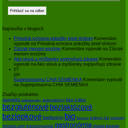
Najnovšie v blogoch
Prírodná ochrana pokožky pred slnkom
Komentáre
vypnuté
na Prírodná ochrana pokožky pred slnkom
Zázrak menom enzýmy
Komentáre vypnuté
na Zázrak
menom enzýmy
Ako slová a myšlienky ovplyvňujú zdravie
Komentáre
vypnuté
na Ako slová a myšlienky ovplyvňujú zdravie
07
jún
Superpotravina CHIA SEMIENKA
Komentáre vypnuté
na Superpotravina CHIA SEMIENKA
Značky produktov
bez cukru
ajurvéda
antioxidačný
antibakteriálny
bezgluténové
bezlaktózové
bio
bezlepkové
bielkoviny
bylinný čaj
cestoviny
Biopurus
gastronómia
imunita
korenie
dýchacie cesty
Everest Ayurveda