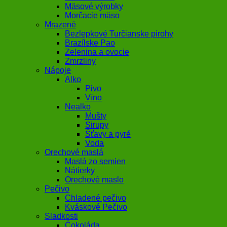
Mäsové výrobky
Morčacie mäso
Mrazené
Bezlepkové Turčianske pirohy
Brazílske Pao
Zelenina a ovocie
Zmrzliny
Nápoje
Alko
Pivo
Víno
Nealko
Mušty
Sirupy
Šťavy a pyré
Voda
Orechové maslá
Maslá zo semien
Nátierky
Orechové maslo
Pečivo
Chladené pečivo
Kváskové Pečivo
Sladkosti
Čokoláda