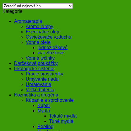
Kategórie
Aromaterapia
Aroma lampy
Esenciálne oleje
Osviežovače vzduchu
Vonné oleje
jednozložkové
viaczložkové
Vonné tyčinky
Darčekové poukážky
Ekologické čistenie
Pracie prostriedky
Umývanie riadu
Upratovanie
Veľké balenia
Kozmetika a drogéria
Kúpanie a sprchovanie
Kúpeľ
Mydlá
Tekuté mydlá
Tuhé mydlá
Peeling