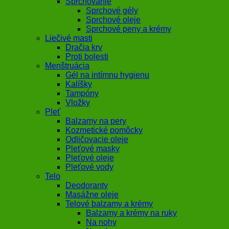
Sprchovanie
Sprchové gély
Sprchové oleje
Sprchové peny a krémy
Liečivé masti
Dračia krv
Proti bolesti
Menštruácia
Gél na intímnu hygienu
Kalíšky
Tampóny
Vložky
Pleť
Balzamy na pery
Kozmetické pomôcky
Odličovacie oleje
Pleťové masky
Pleťové oleje
Pleťové vody
Telo
Deodoranty
Masážne oleje
Telové balzamy a krémy
Balzamy a krémy na ruky
Na nohy