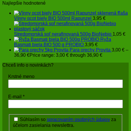
Najlepšie hodnotené
Vínny ocot biely BIO 500ml Rapunzel
3,95
€
Stredomorská soľ nerafinovaná 500g BioNebio
1,05
€
Ryža
Basmati biela BIO 500 g PROBIO
3,95
€
Para orechy Provita
3,00
€
–
36,90
€
Price range: 3,00 € through 36,90 €
Chceš info o novinkách?
Krstné meno
E-mail
*
Súhlasím so
spracovaním osobných údajov
za
účelom zasielania newslettra.