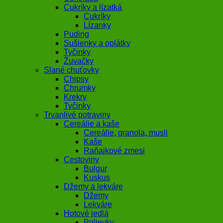
Cukríky a lízatká
Cukríky
Lízanky
Puding
Sušienky a oplátky
Tyčinky
Žuvačky
Slané chuťovky
Chipsy
Chrumky
Krekry
Tyčinky
Trvanlivé potraviny
Cereálie a kaše
Cereálie, granola, musli
Kaše
Raňajkové zmesi
Cestoviny
Bulgur
Kuskus
Džemy a lekváre
Džemy
Lekváre
Hotové jedlá
Polievky