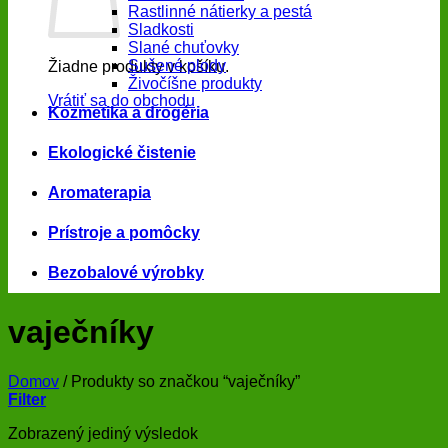
Rastlinné nátierky a pestá
Sladkosti
Slané chuťovky
Sušené plody
Žiadne produkty v košíku.
Živočíšne produkty
Vrátiť sa do obchodu
Kozmetika a drogéria
Ekologické čistenie
Aromaterapia
Prístroje a pomôcky
Bezobalové výrobky
vaječníky
Domov
/
Produkty so značkou “vaječníky”
Filter
Zobrazený jediný výsledok