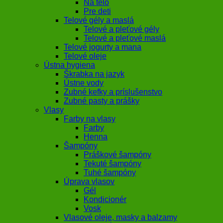
Na telo
Pre deti
Telové gély a maslá
Telové a pleťové gély
Telové a pleťové maslá
Telové jogurty a mana
Telové oleje
Ústna hygiena
Škrabka na jazyk
Ústne vody
Zubné kefky a príslušenstvo
Zubné pasty a prášky
Vlasy
Farby na vlasy
Farby
Henna
Šampóny
Práškové šampóny
Tekuté šampóny
Tuhé šampóny
Úprava vlasov
Gél
Kondicionér
Vosk
Vlasové oleje, masky a balzamy