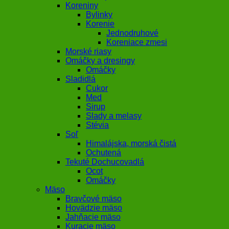
Koreniny
Bylinky
Korenie
Jednodruhové
Koreniace zmesi
Morské riasy
Omáčky a dresingy
Omáčky
Sladidlá
Cukor
Med
Sirup
Slady a melasy
Stévia
Soľ
Himalájska, morská čistá
Ochutená
Tekuté Dochucovadlá
Ocot
Omáčky
Mäso
Bravčové mäso
Hovädzie mäso
Jahňacie mäso
Kuracie mäso