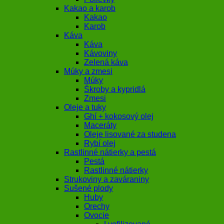
Kakao a karob
Kakao
Karob
Káva
Káva
Kávoviny
Zelená káva
Múky a zmesi
Múky
Škroby a kypridlá
Zmesi
Oleje a tuky
Ghí + kokosový olej
Maceráty
Oleje lisované za studena
Rybí olej
Rastlinné nátierky a pestá
Pestá
Rastlinné nátierky
Strukoviny a zaváraniny
Sušené plody
Huby
Orechy
Ovocie