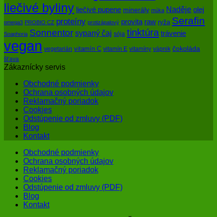
liečivé byliny
Naděje
olej
liečivé pupene
minerály
múka
Serafin
proteíny
raw
provita
ryža
omega3
PROBIO CZ
protizápalový
tinktúra
Sonnentor
sypaný čaj
trávenie
sója
Soaphoria
vegan
čokoláda
vitamín C
vegetarián
vitamín E
vitamíny
vápnik
šťava
Zákaznícky servis
Obchodné podmienky
Ochrana osobných údajov
Reklamačný poriadok
Cookies
Odstúpenie od zmluvy (PDF)
Blog
Kontakt
Obchodné podmienky
Ochrana osobných údajov
Reklamačný poriadok
Cookies
Odstúpenie od zmluvy (PDF)
Blog
Kontakt