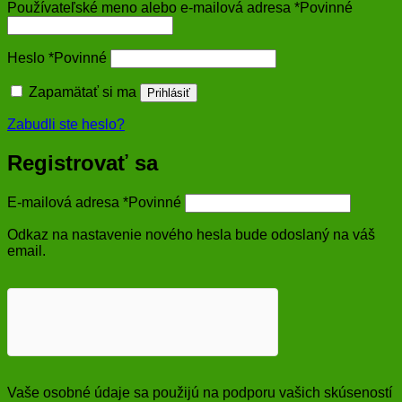
Používateľské meno alebo e-mailová adresa
*
Povinné
Heslo
*
Povinné
Zapamätať si ma
Prihlásiť
Zabudli ste heslo?
Registrovať sa
E-mailová adresa
*
Povinné
Odkaz na nastavenie nového hesla bude odoslaný na váš
email.
Vaše osobné údaje sa použijú na podporu vašich skúseností