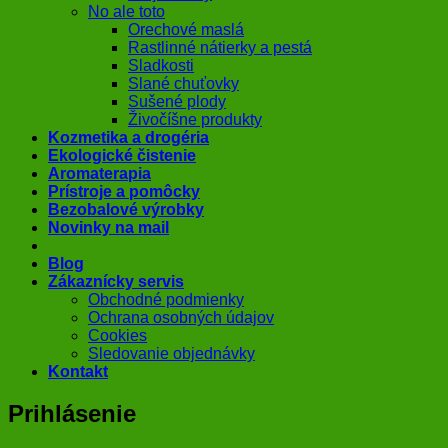
No ale toto
Orechové maslá
Rastlinné nátierky a pestá
Sladkosti
Slané chuťovky
Sušené plody
Živočíšne produkty
Kozmetika a drogéria
Ekologické čistenie
Aromaterapia
Prístroje a pomôcky
Bezobalové výrobky
Novinky na mail
Blog
Zákaznícky servis
Obchodné podmienky
Ochrana osobných údajov
Cookies
Sledovanie objednávky
Kontakt
Prihlásenie