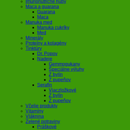
Imunonutričné huby
Maca a guarana
Guarana
Maca
Manuka med
Manuka cukríky
Med
Minerály
Proteíny a kolagény
Tinktúry
Dr. Popov
Nadeje
Gemmogukany
Špeciálne výluhy
Z bylín
Z pupeňov
Serafín
Viaczložkové
Z bylín
Z pupeňov
Včelie produkty
Vitamíny
Vláknina
Zelené potraviny
Práškové