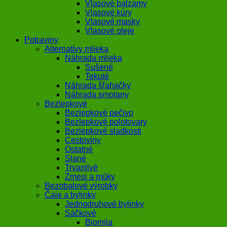
Vlasové balzamy
Vlasové kúry
Vlasové masky
Vlasové oleje
Potraviny
Alternatívy mlieka
Náhrada mlieka
Sušené
Tekuté
Náhrada šľahačky
Náhrada smotany
Bezlepkové
Bezlepkové pečivo
Bezlepkové polotovary
Bezlepkové sladkosti
Cestoviny
Ostatné
Slané
Trvanlivé
Zmesi a múky
Bezobalové výrobky
Čaje a bylinky
Jednodruhové bylinky
Sáčkové
Biomila