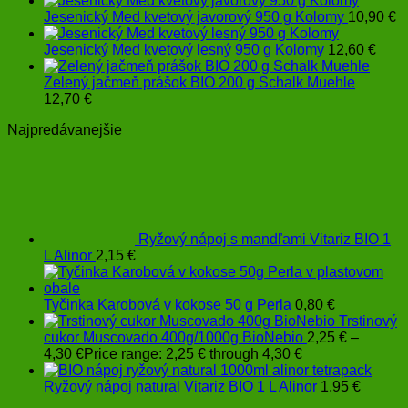
Jesenický Med kvetový javorový 950 g Kolomy
10,90
€
Jesenický Med kvetový lesný 950 g Kolomy
12,60
€
Zelený jačmeň prášok BIO 200 g Schalk Muehle
12,70
€
Najpredávanejšie
Ryžový nápoj s mandľami Vitariz BIO 1
L Alinor
2,15
€
Tyčinka Karobová v kokose 50 g Perla
0,80
€
Trstinový
cukor Muscovado 400g/1000g BioNebio
2,25
€
–
4,30
€
Price range: 2,25 € through 4,30 €
Ryžový nápoj natural Vitariz BIO 1 L Alinor
1,95
€