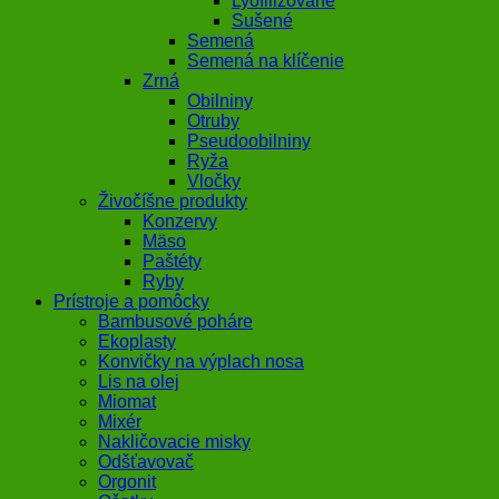
Lyofilizované
Sušené
Semená
Semená na klíčenie
Zrná
Obilniny
Otruby
Pseudoobilniny
Ryža
Vločky
Živočíšne produkty
Konzervy
Mäso
Paštéty
Ryby
Prístroje a pomôcky
Bambusové poháre
Ekoplasty
Konvičky na výplach nosa
Lis na olej
Miomat
Mixér
Nakličovacie misky
Odšťavovač
Orgonit