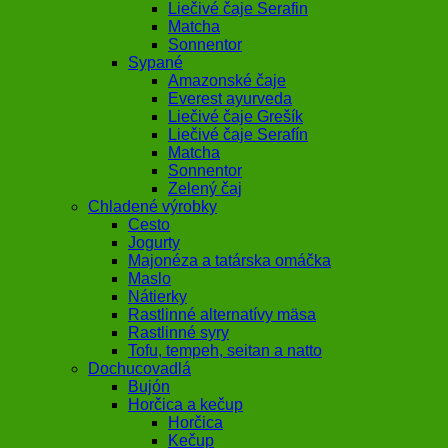
Liečivé čaje Serafin
Matcha
Sonnentor
Sypané
Amazonské čaje
Everest ayurveda
Liečivé čaje Grešík
Liečivé čaje Serafín
Matcha
Sonnentor
Zelený čaj
Chladené výrobky
Cesto
Jogurty
Majonéza a tatárska omáčka
Maslo
Nátierky
Rastlinné alternatívy mäsa
Rastlinné syry
Tofu, tempeh, seitan a natto
Dochucovadlá
Bujón
Horčica a kečup
Horčica
Kečup