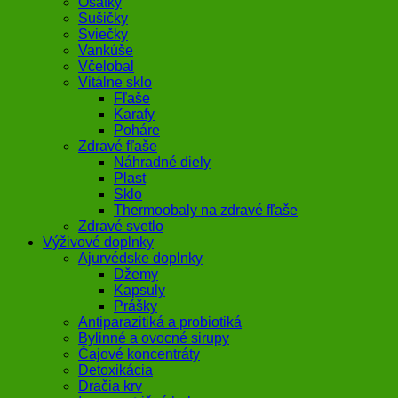
Ošatky
Sušičky
Sviečky
Vankúše
Včelobal
Vitálne sklo
Fľaše
Karafy
Poháre
Zdravé fľaše
Náhradné diely
Plast
Sklo
Thermoobaly na zdravé fľaše
Zdravé svetlo
Výživové doplnky
Ajurvédske doplnky
Džemy
Kapsuly
Prášky
Antiparazitiká a probiotiká
Bylinné a ovocné sirupy
Čajové koncentráty
Detoxikácia
Dračia krv