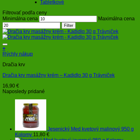
Tabletkové
Filtrovať podľa ceny
Minimálna cena
Maximálna cena
Filter
+
Rýchly nákup
Dračia krv
Dračia krv masážny krém – Kadidlo 30 g Trávniček
16,90
€
Naposledy pridané
Jesenický Med kvetový malinový 950 g
Kolomy
11,80
€