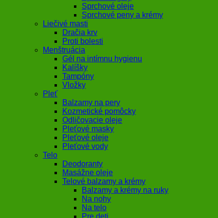
Sprchové oleje
Sprchové peny a krémy
Liečivé masti
Dračia krv
Proti bolesti
Menštruácia
Gél na intímnu hygienu
Kalíšky
Tampóny
Vložky
Pleť
Balzamy na pery
Kozmetické pomôcky
Odličovacie oleje
Pleťové masky
Pleťové oleje
Pleťové vody
Telo
Deodoranty
Masážne oleje
Telové balzamy a krémy
Balzamy a krémy na ruky
Na nohy
Na telo
Pre deti