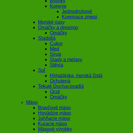
Bylinky
Korenie
Jednodruhové
Koreniace zmesi
Morské riasy
Omáčky a dresingy
Omáčky
Sladidlá
Cukor
Med
Sirup
Slady a melasy
Stévia
Soľ
Himalájska, morská čistá
Ochutená
Tekuté Dochucovadlá
Ocot
Omáčky
Mäso
Bravčové mäso
Hovädzie mäso
Jahňacie mäso
Kuracie mäso
Mäsové výrobky