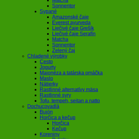
Matcha
Sonnentor
Sypané
Amazonské čaje
Everest ayurveda
Liečivé čaje Grešík
Liečivé čaje Serafín
Matcha
Sonnentor
Zelený čaj
Chladené výrobky
Cesto
Jogurty
Majonéza a tatárska omáčka
Maslo
Nátierky
Rastlinné alternatívy mäsa
Rastlinné syry
Tofu, tempeh, seitan a natto
Dochucovadlá
Bujón
Horčica a kečup
Horčica
Kečup
Koreniny