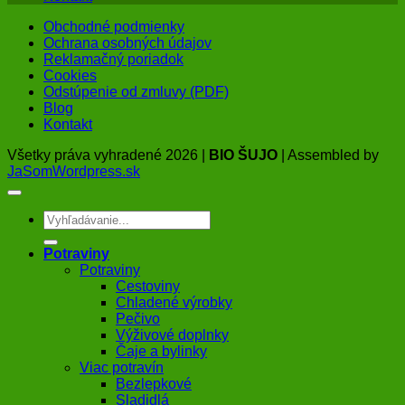
Obchodné podmienky
Ochrana osobných údajov
Reklamačný poriadok
Cookies
Odstúpenie od zmluvy (PDF)
Blog
Kontakt
Všetky práva vyhradené 2026 |
BIO ŠUJO
| Assembled by
JaSomWordpress.sk
Hľadať:
Potraviny
Potraviny
Cestoviny
Chladené výrobky
Pečivo
Výživové doplnky
Čaje a bylinky
Viac potravín
Bezlepkové
Sladidlá