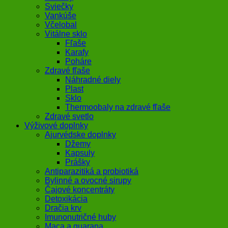
Sviečky
Vankúše
Včelobal
Vitálne sklo
Fľaše
Karafy
Poháre
Zdravé fľaše
Náhradné diely
Plast
Sklo
Thermoobaly na zdravé fľaše
Zdravé svetlo
Výživové doplnky
Ajurvédske doplnky
Džemy
Kapsuly
Prášky
Antiparazitiká a probiotiká
Bylinné a ovocné sirupy
Čajové koncentráty
Detoxikácia
Dračia krv
Imunonutričné huby
Maca a guarana