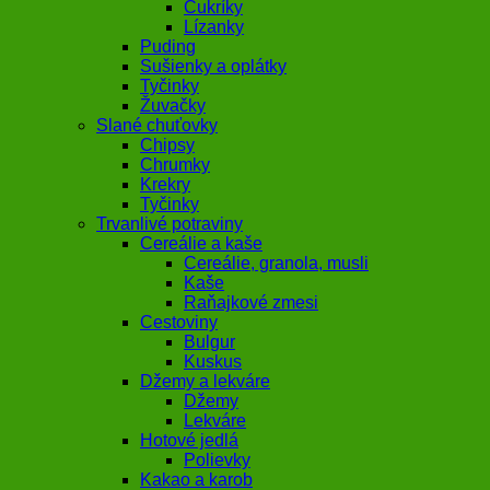
Cukríky
Lízanky
Puding
Sušienky a oplátky
Tyčinky
Žuvačky
Slané chuťovky
Chipsy
Chrumky
Krekry
Tyčinky
Trvanlivé potraviny
Cereálie a kaše
Cereálie, granola, musli
Kaše
Raňajkové zmesi
Cestoviny
Bulgur
Kuskus
Džemy a lekváre
Džemy
Lekváre
Hotové jedlá
Polievky
Kakao a karob