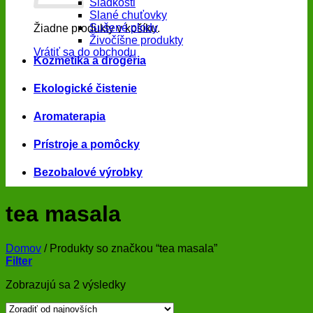
Sladkosti
Slané chuťovky
Sušené plody
Žiadne produkty v košíku.
Živočíšne produkty
Vrátiť sa do obchodu
Kozmetika a drogéria
Ekologické čistenie
Aromaterapia
Prístroje a pomôcky
Bezobalové výrobky
tea masala
Domov
/
Produkty so značkou “tea masala”
Filter
Zoradené
Zobrazujú sa 2 výsledky
podľa
najnovších