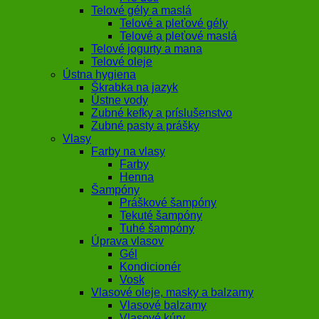
Telové gély a maslá
Telové a pleťové gély
Telové a pleťové maslá
Telové jogurty a mana
Telové oleje
Ústna hygiena
Škrabka na jazyk
Ústne vody
Zubné kefky a príslušenstvo
Zubné pasty a prášky
Vlasy
Farby na vlasy
Farby
Henna
Šampóny
Práškové šampóny
Tekuté šampóny
Tuhé šampóny
Úprava vlasov
Gél
Kondicionér
Vosk
Vlasové oleje, masky a balzamy
Vlasové balzamy
Vlasové kúry