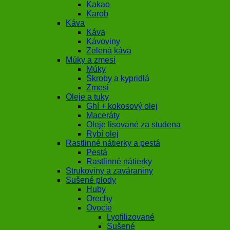
Kakao
Karob
Káva
Káva
Kávoviny
Zelená káva
Múky a zmesi
Múky
Škroby a kypridlá
Zmesi
Oleje a tuky
Ghí + kokosový olej
Maceráty
Oleje lisované za studena
Rybí olej
Rastlinné nátierky a pestá
Pestá
Rastlinné nátierky
Strukoviny a zaváraniny
Sušené plody
Huby
Orechy
Ovocie
Lyofilizované
Sušené