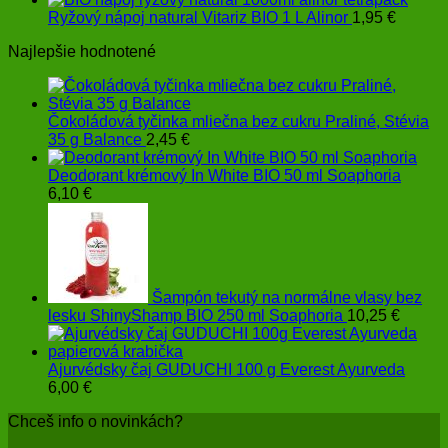
2,25 €
Ryžový nápoj natural Vitariz BIO 1 L Alinor
1,95
€
through
Najlepšie hodnotené
4,30 €
Čokoládová tyčinka mliečna bez cukru Praliné, Stévia
35 g Balance
2,45
€
Deodorant krémový In White BIO 50 ml Soaphoria
6,10
€
Šampón tekutý na normálne vlasy bez
lesku ShinyShamp BIO 250 ml Soaphoria
10,25
€
Ajurvédsky čaj GUDUCHI 100 g Everest Ayurveda
6,00
€
Chceš info o novinkách?