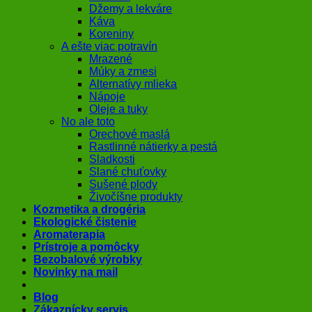
Džemy a lekváre
Káva
Koreniny
A ešte viac potravín
Mrazené
Múky a zmesi
Alternatívy mlieka
Nápoje
Oleje a tuky
No ale toto
Orechové maslá
Rastlinné nátierky a pestá
Sladkosti
Slané chuťovky
Sušené plody
Živočíšne produkty
Kozmetika a drogéria
Ekologické čistenie
Aromaterapia
Prístroje a pomôcky
Bezobalové výrobky
Novinky na mail
Blog
Zákaznícky servis