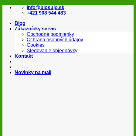
Skip
info@biosujo.sk
to
+421 908 544 483
content
Blog
Zákaznícky servis
Obchodné podmienky
Ochrana osobných údajov
Cookies
Sledovanie objednávky
Kontakt
Novinky na mail