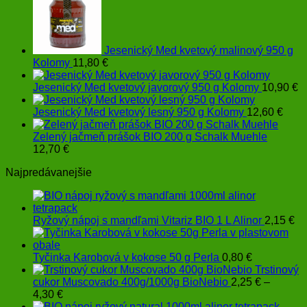
13,45 €
stránke
produktu.
Jesenický Med kvetový malinový 950 g
Kolomy
11,80
€
Jesenický Med kvetový javorový 950 g Kolomy
10,90
€
Jesenický Med kvetový lesný 950 g Kolomy
12,60
€
Zelený jačmeň prášok BIO 200 g Schalk Muehle
12,70
€
Najpredávanejšie
Ryžový nápoj s mandľami Vitariz BIO 1 L Alinor
2,15
€
Tyčinka Karobová v kokose 50 g Perla
0,80
€
Trstinový
cukor Muscovado 400g/1000g BioNebio
2,25
€
–
Price
4,30
€
range: