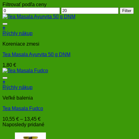
Filtrovať podľa ceny
Minimálna
Maximálna
Filter
cena
cena
+
Rýchly nákup
Koreniace zmesi
Tea Masala Ayurvita 50 g DNM
1,80
€
+
Tento
Rýchly nákup
produkt
Veľké balenia
má
viacero
Tea Masala Fudco
variantov.
Možnosti
Price
10,55
€
–
13,45
€
si
range:
Naposledy pridané
môžete
10,55 €
vybrať
through
na