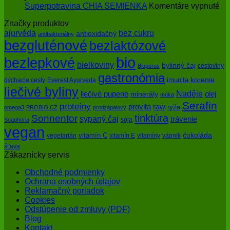
a
na
Superpotravina CHIA SEMIENKA
Komentáre vypnuté
myšlienky
Su
Značky produktov
ovplyvňujú
CH
bez cukru
ajurvéda
zdravie
SE
antioxidačný
antibakteriálny
bezgluténové
bezlaktózové
bio
bezlepkové
bielkoviny
bylinný čaj
cestoviny
Biopurus
gastronómia
imunita
korenie
dýchacie cesty
Everest Ayurveda
liečivé byliny
Naděje
olej
liečivé pupene
minerály
múka
Serafin
proteíny
raw
provita
ryža
omega3
PROBIO CZ
protizápalový
tinktúra
Sonnentor
sypaný čaj
trávenie
sója
Soaphoria
vegan
čokoláda
vitamín C
vegetarián
vitamín E
vitamíny
vápnik
šťava
Zákaznícky servis
Obchodné podmienky
Ochrana osobných údajov
Reklamačný poriadok
Cookies
Odstúpenie od zmluvy (PDF)
Blog
Kontakt