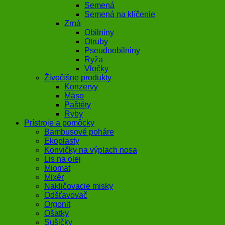
Semená
Semená na klíčenie
Zrná
Obilniny
Otruby
Pseudoobilniny
Ryža
Vločky
Živočíšne produkty
Konzervy
Mäso
Paštéty
Ryby
Prístroje a pomôcky
Bambusové poháre
Ekoplasty
Konvičky na výplach nosa
Lis na olej
Miomat
Mixér
Nakličovacie misky
Odšťavovač
Orgonit
Ošatky
Sušičky