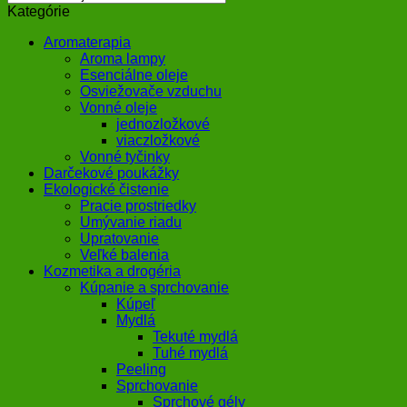
Kategórie
Aromaterapia
Aroma lampy
Esenciálne oleje
Osviežovače vzduchu
Vonné oleje
jednozložkové
viaczložkové
Vonné tyčinky
Darčekové poukážky
Ekologické čistenie
Pracie prostriedky
Umývanie riadu
Upratovanie
Veľké balenia
Kozmetika a drogéria
Kúpanie a sprchovanie
Kúpeľ
Mydlá
Tekuté mydlá
Tuhé mydlá
Peeling
Sprchovanie
Sprchové gély