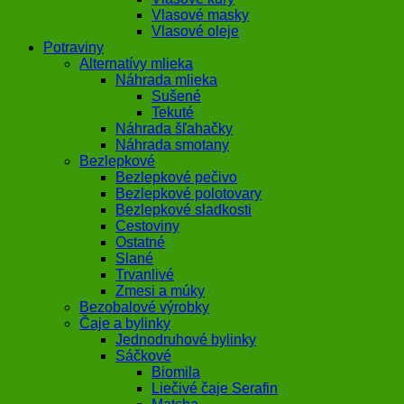
Vlasové masky
Vlasové oleje
Potraviny
Alternatívy mlieka
Náhrada mlieka
Sušené
Tekuté
Náhrada šľahačky
Náhrada smotany
Bezlepkové
Bezlepkové pečivo
Bezlepkové polotovary
Bezlepkové sladkosti
Cestoviny
Ostatné
Slané
Trvanlivé
Zmesi a múky
Bezobalové výrobky
Čaje a bylinky
Jednodruhové bylinky
Sáčkové
Biomila
Liečivé čaje Serafin