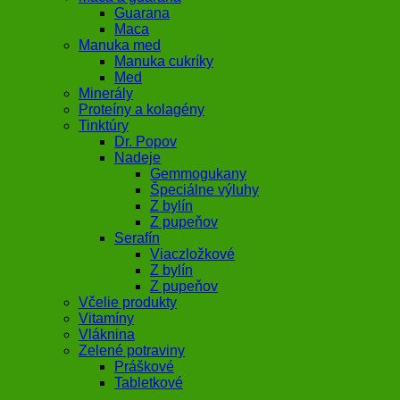
Guarana
Maca
Manuka med
Manuka cukríky
Med
Minerály
Proteíny a kolagény
Tinktúry
Dr. Popov
Nadeje
Gemmogukany
Špeciálne výluhy
Z bylín
Z pupeňov
Serafín
Viaczložkové
Z bylín
Z pupeňov
Včelie produkty
Vitamíny
Vláknina
Zelené potraviny
Práškové
Tabletkové