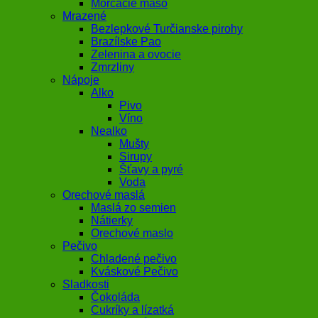
Morčacie mäso
Mrazené
Bezlepkové Turčianske pirohy
Brazílske Pao
Zelenina a ovocie
Zmrzliny
Nápoje
Alko
Pivo
Víno
Nealko
Mušty
Sirupy
Šťavy a pyré
Voda
Orechové maslá
Maslá zo semien
Nátierky
Orechové maslo
Pečivo
Chladené pečivo
Kváskové Pečivo
Sladkosti
Čokoláda
Cukríky a lízatká