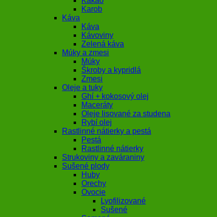
Kakao
Karob
Káva
Káva
Kávoviny
Zelená káva
Múky a zmesi
Múky
Škroby a kypridlá
Zmesi
Oleje a tuky
Ghí + kokosový olej
Maceráty
Oleje lisované za studena
Rybí olej
Rastlinné nátierky a pestá
Pestá
Rastlinné nátierky
Strukoviny a zaváraniny
Sušené plody
Huby
Orechy
Ovocie
Lyofilizované
Sušené