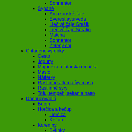
Sonnentor
Sypané
Amazonské čaje
Everest ayurveda
Liečivé čaje Grešík
Liečivé čaje Serafín
Matcha
Sonnentor
Zelený čaj
Chladené výrobky
Cesto
Jogurty
Majonéza a tatárska omáčka
Maslo
Nátierky
Rastlinné alternatívy mäsa
Rastlinné syry
Tofu, tempeh, seitan a natto
Dochucovadlá
Bujón
Horčica a kečup
Horčica
Kečup
Koreniny
Bylinky