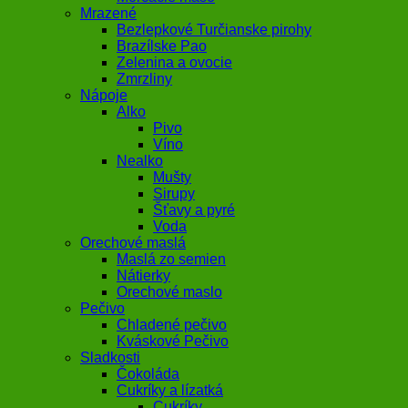
Mrazené
Bezlepkové Turčianske pirohy
Brazílske Pao
Zelenina a ovocie
Zmrzliny
Nápoje
Alko
Pivo
Víno
Nealko
Mušty
Sirupy
Šťavy a pyré
Voda
Orechové maslá
Maslá zo semien
Nátierky
Orechové maslo
Pečivo
Chladené pečivo
Kváskové Pečivo
Sladkosti
Čokoláda
Cukríky a lízatká
Cukríky