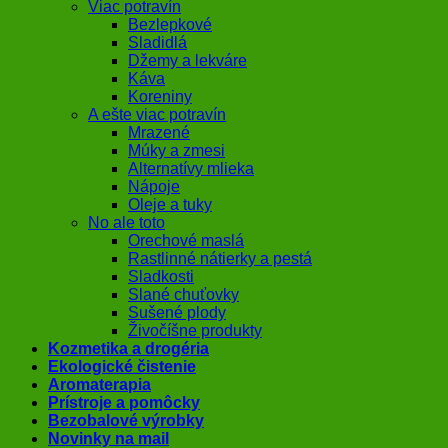
Viac potravín
Bezlepkové
Sladidlá
Džemy a lekváre
Káva
Koreniny
A ešte viac potravín
Mrazené
Múky a zmesi
Alternatívy mlieka
Nápoje
Oleje a tuky
No ale toto
Orechové maslá
Rastlinné nátierky a pestá
Sladkosti
Slané chuťovky
Sušené plody
Živočíšne produkty
Kozmetika a drogéria
Ekologické čistenie
Aromaterapia
Prístroje a pomôcky
Bezobalové výrobky
Novinky na mail