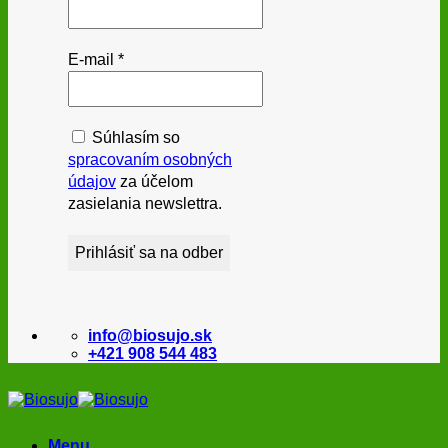
E-mail
*
Súhlasím so
spracovaním osobných
údajov
za účelom
zasielania newslettra.
info@biosujo.sk
+421 908 544 483
Menu