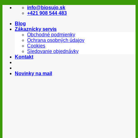
Skip
info@biosujo.sk
to
+421 908 544 483
content
Blog
Zákaznícky servis
Obchodné podmienky
Ochrana osobných údajov
Cookies
Sledovanie objednávky
Kontakt
Novinky na mail