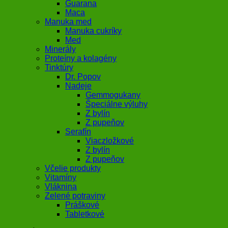
Guarana
Maca
Manuka med
Manuka cukríky
Med
Minerály
Proteíny a kolagény
Tinktúry
Dr. Popov
Nadeje
Gemmogukany
Špeciálne výluhy
Z bylín
Z pupeňov
Serafín
Viaczložkové
Z bylín
Z pupeňov
Včelie produkty
Vitamíny
Vláknina
Zelené potraviny
Práškové
Tabletkové