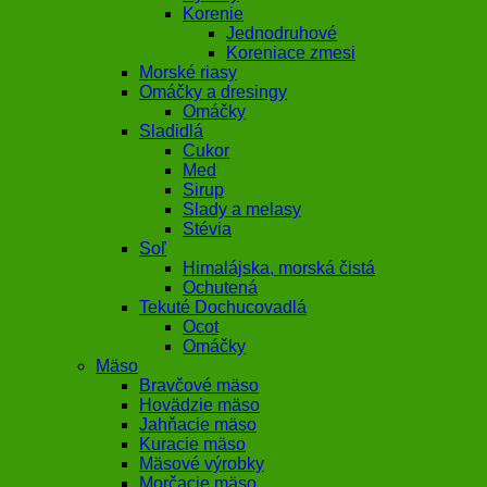
Korenie
Jednodruhové
Koreniace zmesi
Morské riasy
Omáčky a dresingy
Omáčky
Sladidlá
Cukor
Med
Sirup
Slady a melasy
Stévia
Soľ
Himalájska, morská čistá
Ochutená
Tekuté Dochucovadlá
Ocot
Omáčky
Mäso
Bravčové mäso
Hovädzie mäso
Jahňacie mäso
Kuracie mäso
Mäsové výrobky
Morčacie mäso