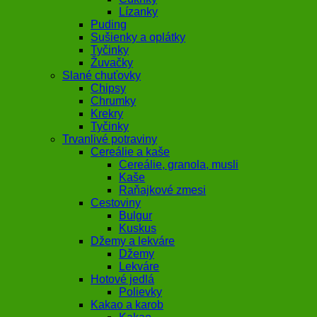
Lízanky
Puding
Sušienky a oplátky
Tyčinky
Žuvačky
Slané chuťovky
Chipsy
Chrumky
Krekry
Tyčinky
Trvanlivé potraviny
Cereálie a kaše
Cereálie, granola, musli
Kaše
Raňajkové zmesi
Cestoviny
Bulgur
Kuskus
Džemy a lekváre
Džemy
Lekváre
Hotové jedlá
Polievky
Kakao a karob