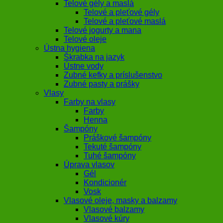
Telové gély a maslá
Telové a pleťové gély
Telové a pleťové maslá
Telové jogurty a mana
Telové oleje
Ústna hygiena
Škrabka na jazyk
Ústne vody
Zubné kefky a príslušenstvo
Zubné pasty a prášky
Vlasy
Farby na vlasy
Farby
Henna
Šampóny
Práškové šampóny
Tekuté šampóny
Tuhé šampóny
Úprava vlasov
Gél
Kondicionér
Vosk
Vlasové oleje, masky a balzamy
Vlasové balzamy
Vlasové kúry