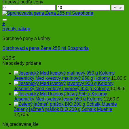
Filtrovať podľa ceny
Minimálna
Maximálna
Filter
cena
cena
+
Rýchly nákup
Sprchové peny a krémy
Sprchovacia pena Žena 255 ml Soaphoria
8,20
€
Naposledy pridané
Jesenický Med kvetový malinový 950 g Kolomy
11,80
€
Jesenický Med kvetový javorový 950 g Kolomy
10,90
€
Jesenický Med kvetový lesný 950 g Kolomy
12,60
€
Zelený jačmeň prášok BIO 200 g Schalk Muehle
12,70
€
Najpredávanejšie