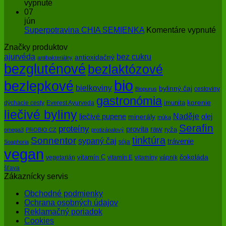
pokožky
na
menom
vypnuté
pred
Ako
enzýmy
07
slnkom
slová
jún
a
na
Superpotravina CHIA SEMIENKA
Komentáre vypnuté
myšlienky
Su
Značky produktov
ovplyvňujú
CH
bez cukru
ajurvéda
zdravie
SE
antioxidačný
antibakteriálny
bezgluténové
bezlaktózové
bio
bezlepkové
bielkoviny
bylinný čaj
cestoviny
Biopurus
gastronómia
imunita
korenie
dýchacie cesty
Everest Ayurveda
liečivé byliny
Naděje
olej
liečivé pupene
minerály
múka
Serafin
proteíny
raw
provita
ryža
omega3
PROBIO CZ
protizápalový
tinktúra
Sonnentor
sypaný čaj
trávenie
sója
Soaphoria
vegan
čokoláda
vitamín C
vegetarián
vitamín E
vitamíny
vápnik
šťava
Zákaznícky servis
Obchodné podmienky
Ochrana osobných údajov
Reklamačný poriadok
Cookies