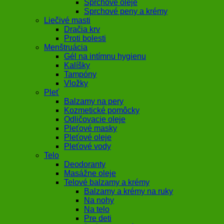
Sprchové oleje
Sprchové peny a krémy
Liečivé masti
Dračia krv
Proti bolesti
Menštruácia
Gél na intímnu hygienu
Kalíšky
Tampóny
Vložky
Pleť
Balzamy na pery
Kozmetické pomôcky
Odličovacie oleje
Pleťové masky
Pleťové oleje
Pleťové vody
Telo
Deodoranty
Masážne oleje
Telové balzamy a krémy
Balzamy a krémy na ruky
Na nohy
Na telo
Pre deti