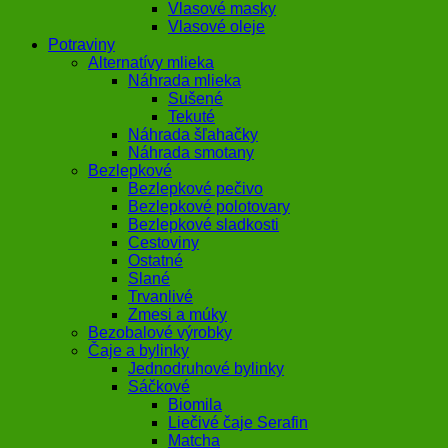
Vlasové masky
Vlasové oleje
Potraviny
Alternatívy mlieka
Náhrada mlieka
Sušené
Tekuté
Náhrada šľahačky
Náhrada smotany
Bezlepkové
Bezlepkové pečivo
Bezlepkové polotovary
Bezlepkové sladkosti
Cestoviny
Ostatné
Slané
Trvanlivé
Zmesi a múky
Bezobalové výrobky
Čaje a bylinky
Jednodruhové bylinky
Sáčkové
Biomila
Liečivé čaje Serafin
Matcha