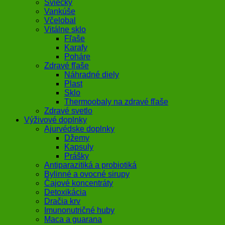
Sviečky
Vankúše
Včelobal
Vitálne sklo
Fľaše
Karafy
Poháre
Zdravé fľaše
Náhradné diely
Plast
Sklo
Thermoobaly na zdravé fľaše
Zdravé svetlo
Výživové doplnky
Ajurvédske doplnky
Džemy
Kapsuly
Prášky
Antiparazitiká a probiotiká
Bylinné a ovocné sirupy
Čajové koncentráty
Detoxikácia
Dračia krv
Imunonutričné huby
Maca a guarana