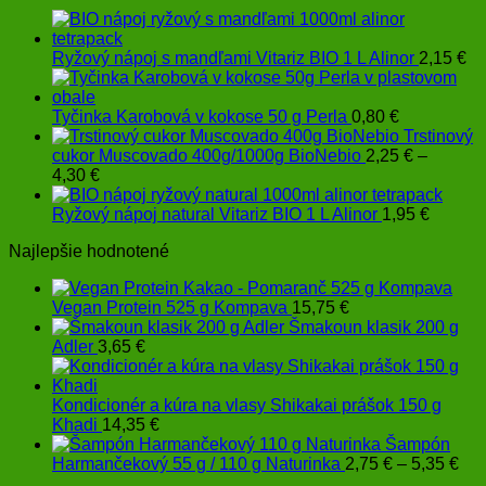
Ryžový nápoj s mandľami Vitariz BIO 1 L Alinor
2,15
€
Tyčinka Karobová v kokose 50 g Perla
0,80
€
Trstinový
cukor Muscovado 400g/1000g BioNebio
2,25
€
–
Price
4,30
€
range:
2,25 €
Ryžový nápoj natural Vitariz BIO 1 L Alinor
1,95
€
through
Najlepšie hodnotené
4,30 €
Vegan Protein 525 g Kompava
15,75
€
Šmakoun klasik 200 g
Adler
3,65
€
Kondicionér a kúra na vlasy Shikakai prášok 150 g
Khadi
14,35
€
Šampón
Pri
Harmančekový 55 g / 110 g Naturinka
2,75
€
–
5,35
€
ran