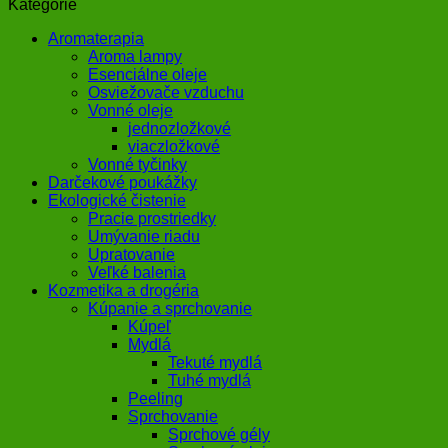
Kategórie
Aromaterapia
Aroma lampy
Esenciálne oleje
Osviežovače vzduchu
Vonné oleje
jednozložkové
viaczložkové
Vonné tyčinky
Darčekové poukážky
Ekologické čistenie
Pracie prostriedky
Umývanie riadu
Upratovanie
Veľké balenia
Kozmetika a drogéria
Kúpanie a sprchovanie
Kúpeľ
Mydlá
Tekuté mydlá
Tuhé mydlá
Peeling
Sprchovanie
Sprchové gély