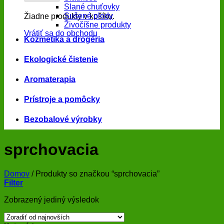
Slané chuťovky
Sušené plody
Žiadne produkty v košíku.
Živočíšne produkty
Vrátiť sa do obchodu
Kozmetika a drogéria
Ekologické čistenie
Aromaterapia
Prístroje a pomôcky
Bezobalové výrobky
sprchovacia
Domov
/
Produkty so značkou “sprchovacia”
Filter
Zobrazený jediný výsledok