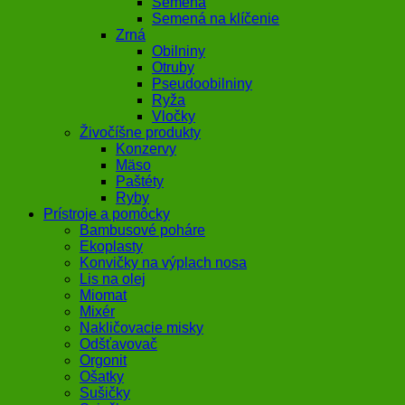
Semená
Semená na klíčenie
Zrná
Obilniny
Otruby
Pseudoobilniny
Ryža
Vločky
Živočíšne produkty
Konzervy
Mäso
Paštéty
Ryby
Prístroje a pomôcky
Bambusové poháre
Ekoplasty
Konvičky na výplach nosa
Lis na olej
Miomat
Mixér
Nakličovacie misky
Odšťavovač
Orgonit
Ošatky
Sušičky